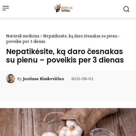
Natūrali medicina
Nepatikėsite, ką daro česnakas su pienu -
poveikis per 3 dienas
Nepatikėsite, ką daro česnakas
su pienu – poveikis per 3 dienas
2025-08-02
By
Justinas Rimkevičius
Facebook
WhatsApp
Paštu
Sp