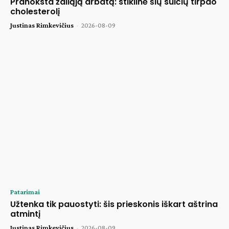
Pranoksta žaliąją arbatą: stiklinė šių sulčių tirpdo
cholesterolį
Justinas Rimkevičius
-
2026-08-09
Patarimai
Užtenka tik pauostyti: šis prieskonis iškart aštrina
atmintį
Justinas Rimkevičius
-
2026-08-09