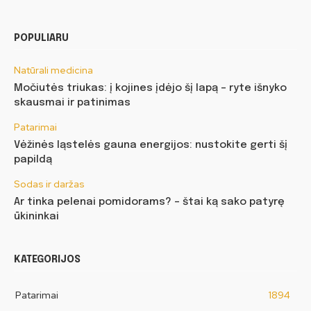
POPULIARU
Natūrali medicina
Močiutės triukas: į kojines įdėjo šį lapą – ryte išnyko
skausmai ir patinimas
Patarimai
Vėžinės ląstelės gauna energijos: nustokite gerti šį
papildą
Sodas ir daržas
Ar tinka pelenai pomidorams? – štai ką sako patyrę
ūkininkai
KATEGORIJOS
Patarimai
1894