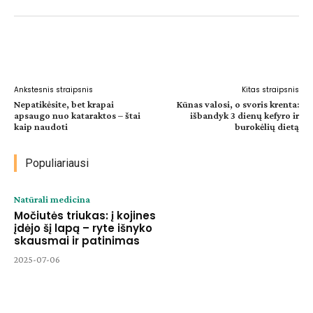
Facebook
WhatsApp
Paštu
Sp
Ankstesnis straipsnis
Kitas straipsnis
Nepatikėsite, bet krapai
Kūnas valosi, o svoris krenta:
apsaugo nuo kataraktos – štai
išbandyk 3 dienų kefyro ir
kaip naudoti
burokėlių dietą
Populiariausi
Natūrali medicina
Močiutės triukas: į kojines
įdėjo šį lapą – ryte išnyko
skausmai ir patinimas
2025-07-06