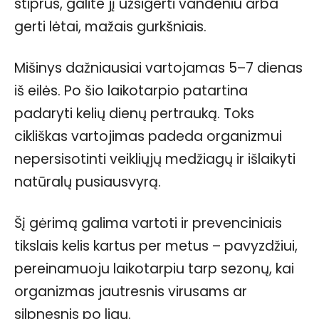
stiprus, galite jį užsigerti vandeniu arba
gerti lėtai, mažais gurkšniais.
Mišinys dažniausiai vartojamas 5–7 dienas
iš eilės. Po šio laikotarpio patartina
padaryti kelių dienų pertrauką. Toks
cikliškas vartojimas padeda organizmui
nepersisotinti veikliųjų medžiagų ir išlaikyti
natūralų pusiausvyrą.
Šį gėrimą galima vartoti ir prevenciniais
tikslais kelis kartus per metus – pavyzdžiui,
pereinamuoju laikotarpiu tarp sezonų, kai
organizmas jautresnis virusams ar
silpnesnis po ligų.