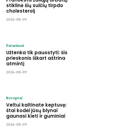
stiklinė šių sulčių tirpdo
cholesterolį
2026-08-09
Patarimai
Užtenka tik pauostyti: šis
prieskonis iškart aštrina
atmintį
2026-08-09
Receptai
Veltui kaltinate keptuvę:
štai kodėl jūsų blynai
gaunasi kieti ir guminiai
2026-08-09