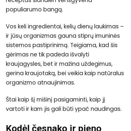
receptas šiandien vėl išgyvena
populiarumo bangą.
Vos keli ingredientai, kelių dienų laukimas –
ir jūsų organizmas gauna stiprų imuninės
sistemos pastiprinimą. Teigiama, kad šis
gėrimas ne tik padeda išvalyti
kraujagysles, bet ir mažina uždegimus,
gerina kraujotaką, bei veikia kaip natūralus
organizmo atnaujinimas.
Štai kaip šį mišinį pasigaminti, kaip jį
vartoti ir kam jis gali būti ypač naudingas.
Kodėl česnako ir pieno