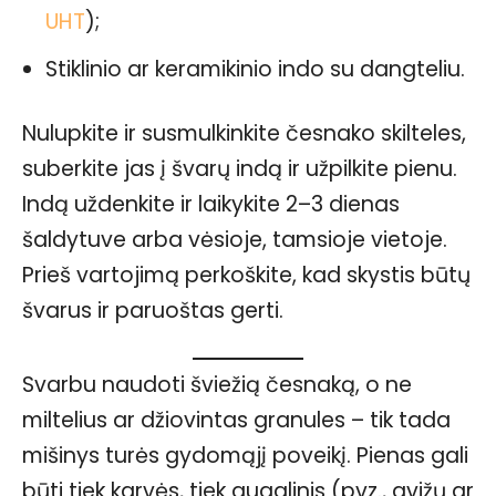
UHT
);
Stiklinio ar keramikinio indo su dangteliu.
Nulupkite ir susmulkinkite česnako skilteles,
suberkite jas į švarų indą ir užpilkite pienu.
Indą uždenkite ir laikykite 2–3 dienas
šaldytuve arba vėsioje, tamsioje vietoje.
Prieš vartojimą perkoškite, kad skystis būtų
švarus ir paruoštas gerti.
Svarbu naudoti šviežią česnaką, o ne
miltelius ar džiovintas granules – tik tada
mišinys turės gydomąjį poveikį. Pienas gali
būti tiek karvės, tiek augalinis (pvz., avižų ar