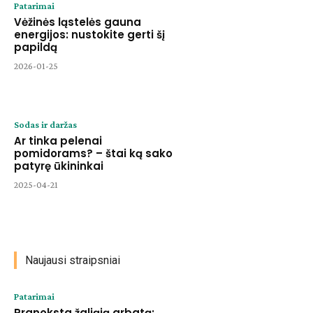
Patarimai
Vėžinės ląstelės gauna
energijos: nustokite gerti šį
papildą
2026-01-25
Sodas ir daržas
Ar tinka pelenai
pomidorams? – štai ką sako
patyrę ūkininkai
2025-04-21
Naujausi straipsniai
Patarimai
Pranoksta žaliąją arbatą: