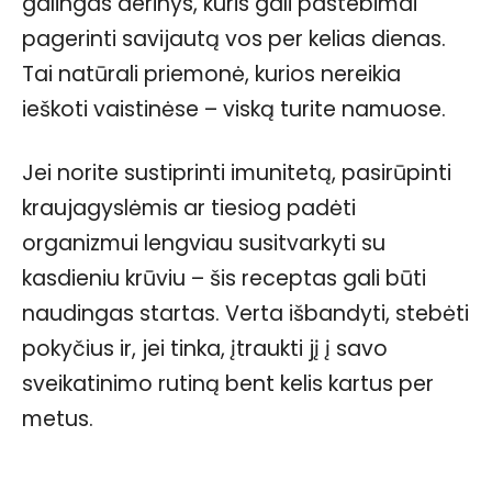
galingas derinys, kuris gali pastebimai
pagerinti savijautą vos per kelias dienas.
Tai natūrali priemonė, kurios nereikia
ieškoti vaistinėse – viską turite namuose.
Jei norite sustiprinti imunitetą, pasirūpinti
kraujagyslėmis ar tiesiog padėti
organizmui lengviau susitvarkyti su
kasdieniu krūviu – šis receptas gali būti
naudingas startas. Verta išbandyti, stebėti
pokyčius ir, jei tinka, įtraukti jį į savo
sveikatinimo rutiną bent kelis kartus per
metus.