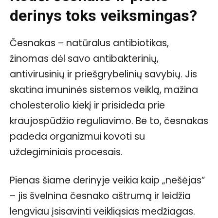
derinys toks veiksmingas?
Česnakas – natūralus antibiotikas,
žinomas dėl savo antibakterinių,
antivirusinių ir priešgrybelinių savybių. Jis
skatina imuninės sistemos veiklą, mažina
cholesterolio kiekį ir prisideda prie
kraujospūdžio reguliavimo. Be to, česnakas
padeda organizmui kovoti su
uždegiminiais procesais.
Pienas šiame derinyje veikia kaip „nešėjas“
– jis švelnina česnako aštrumą ir leidžia
lengviau įsisavinti veikliąsias medžiagas.