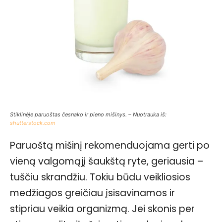
Stiklinėje paruoštas česnako ir pieno mišinys. – Nuotrauka iš:
shutterstock.com
Paruoštą mišinį rekomenduojama gerti po
vieną valgomąjį šaukštą ryte, geriausia –
tuščiu skrandžiu. Tokiu būdu veikliosios
medžiagos greičiau įsisavinamos ir
stipriau veikia organizmą. Jei skonis per