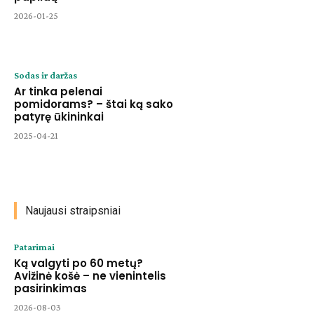
2026-01-25
Sodas ir daržas
Ar tinka pelenai
pomidorams? – štai ką sako
patyrę ūkininkai
2025-04-21
Naujausi straipsniai
Patarimai
Ką valgyti po 60 metų?
Avižinė košė – ne vienintelis
pasirinkimas
2026-08-03