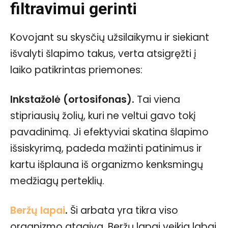
filtravimui gerinti
Kovojant su skysčių užsilaikymu ir siekiant
išvalyti šlapimo takus, verta atsigręžti į
laiko patikrintas priemones:
Inkstažolė (ortosifonas).
Tai viena
stipriausių žolių, kuri ne veltui gavo tokį
pavadinimą. Ji efektyviai skatina šlapimo
išsiskyrimą, padeda mažinti patinimus ir
kartu išplauna iš organizmo kenksmingų
medžiagų perteklių.
Beržų lapai
.
Ši arbata yra tikra viso
organizmo atgaiva. Beržų lapai veikia labai