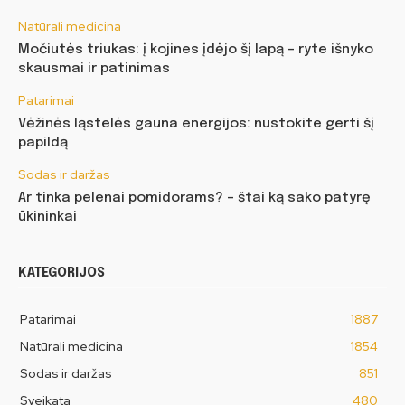
Natūrali medicina
Močiutės triukas: į kojines įdėjo šį lapą – ryte išnyko
skausmai ir patinimas
Patarimai
Vėžinės ląstelės gauna energijos: nustokite gerti šį
papildą
Sodas ir daržas
Ar tinka pelenai pomidorams? – štai ką sako patyrę
ūkininkai
KATEGORIJOS
Patarimai
1887
Natūrali medicina
1854
Sodas ir daržas
851
Sveikata
480