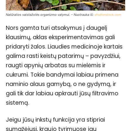
Natūralios vaistažolės organizmo valymui. – Nuotrauka iš:
shutterstock.com
Nors gamta turi atsakymus į daugelį
klausimų, aklas eksperimentavimas gali
pridaryti žalos. Liaudies medicinoje kartais
galima rasti keistų patarimų – pavyzdžiui,
raugti apynių arbatas su mielėmis ir
cukrumi. Tokie bandymai labiau primena
naminio alaus gamybą, o ne gydymą, ir
gali tik dar labiau apkrauti jūsų filtravimo
sistemą.
Jeigu jūsų inkstų funkcija yra stipriai
sumažėjusi, kraujo tyrimuose jau