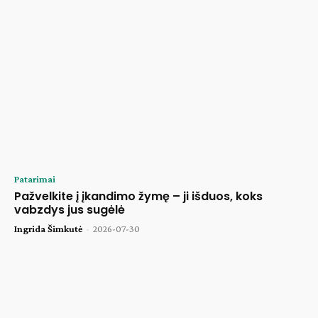
Patarimai
Pažvelkite į įkandimo žymę – ji išduos, koks
vabzdys jus sugėlė
Ingrida Šimkutė
-
2026-07-30