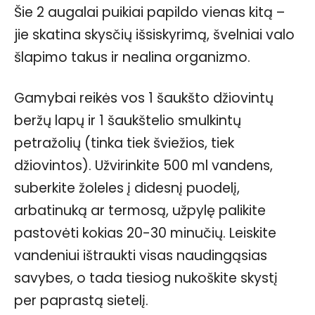
Šie 2 augalai puikiai papildo vienas kitą –
jie skatina skysčių išsiskyrimą, švelniai valo
šlapimo takus ir nealina organizmo.
Gamybai reikės vos 1 šaukšto džiovintų
beržų lapų ir 1 šaukštelio smulkintų
petražolių (tinka tiek šviežios, tiek
džiovintos). Užvirinkite 500 ml vandens,
suberkite žoleles į didesnį puodelį,
arbatinuką ar termosą, užpylę palikite
pastovėti kokias 20-30 minučių. Leiskite
vandeniui ištraukti visas naudingąsias
savybes, o tada tiesiog nukoškite skystį
per paprastą sietelį.