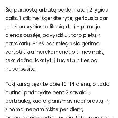
Šią paruoštą arbatą padalinkite į 2 lygias
dalis. 1 stiklinę išgerkite ryte, geriausia dar
prieš pusryčius, o likusią dalį – pirmoje
dienos pusėje, pavyzdžiui, tarp pietų ir
pavakarių. Prieš pat miegą šio gėrimo
vartoti tikrai nerekomenduoju, nes naktį
teks dažnai lakstyti į tualetą ir tiesiog
nepailsėsite.
Tokį kursą tęskite apie 10-14 dienų, o tada
būtinai padarykite bent 2 savaičių
pertrauką, kad organizmas nepriprastų. Ir,
žinoma, nepamirškite per dieną
lygiagrečiai išgerti tų pačių 2 litrų paprasto