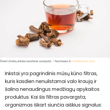
Švelni žolelių arbata kasdienei savijautai. – Nuotrauka iš:
shutterstock.com
Inkstai yra pagrindinis mūsų kūno filtras,
kuris kasdien nenuilstamai valo kraują ir
šalina nenaudingus medžiagų apykaitos
produktus. Kai šis filtras pavargsta,
organizmas iškart siunčia aiškius signalus: