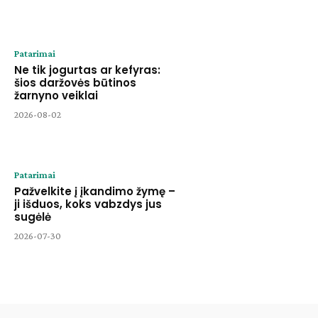
Patarimai
Ne tik jogurtas ar kefyras:
šios daržovės būtinos
žarnyno veiklai
2026-08-02
Patarimai
Pažvelkite į įkandimo žymę –
ji išduos, koks vabzdys jus
sugėlė
2026-07-30