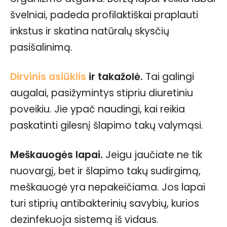
švelniai, padeda profilaktiškai praplauti
inkstus ir skatina natūralų skysčių
pasišalinimą.
Dirvinis asiūklis
ir takažolė.
Tai galingi
augalai, pasižymintys stipriu diuretiniu
poveikiu. Jie ypač naudingi, kai reikia
paskatinti gilesnį šlapimo takų valymąsi.
Meškauogės lapai.
Jeigu jaučiate ne tik
nuovargį, bet ir šlapimo takų sudirgimą,
meškauogė yra nepakeičiama. Jos lapai
turi stiprių antibakterinių savybių, kurios
dezinfekuoja sistemą iš vidaus.