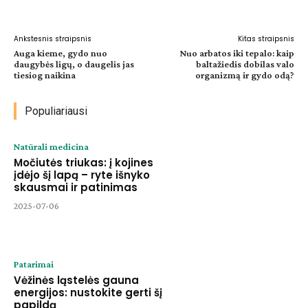
Facebook
WhatsApp
Paštu
Sp
Ankstesnis straipsnis
Kitas straipsnis
Auga kieme, gydo nuo
Nuo arbatos iki tepalo: kaip
daugybės ligų, o daugelis jas
baltažiedis dobilas valo
tiesiog naikina
organizmą ir gydo odą?
Populiariausi
Natūrali medicina
Močiutės triukas: į kojines
įdėjo šį lapą – ryte išnyko
skausmai ir patinimas
2025-07-06
Patarimai
Vėžinės ląstelės gauna
energijos: nustokite gerti šį
papildą