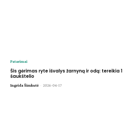
Patarimai
Šis gėrimas ryte išvalys žarnyną ir odą: tereikia 1
šaukštelio
Ingrida Šimkutė
-
2026-04-17