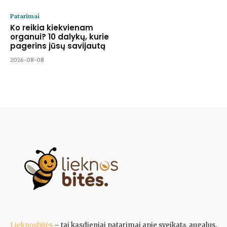
Patarimai
Ko reikia kiekvienam
organui? 10 dalykų, kurie
pagerins jūsų savijautą
2026-08-08
Lieknosbitės
– tai kasdieniai patarimai apie sveikatą, augalus,