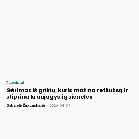
Patarimai
Gėrimas iš grikių, kuris mažina refliuksą ir
stiprina kraujagyslių sieneles
Gabrielė Žukauskaitė
-
2026-08-09