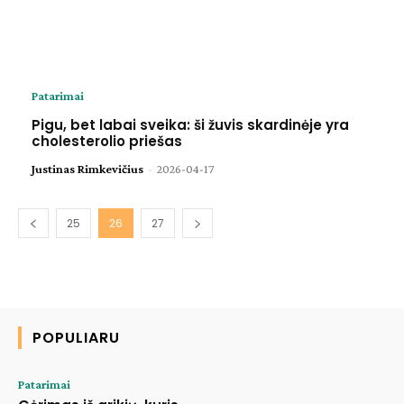
Patarimai
Pigu, bet labai sveika: ši žuvis skardinėje yra
cholesterolio priešas
Justinas Rimkevičius
-
2026-04-17
25
26
27
POPULIARU
Patarimai