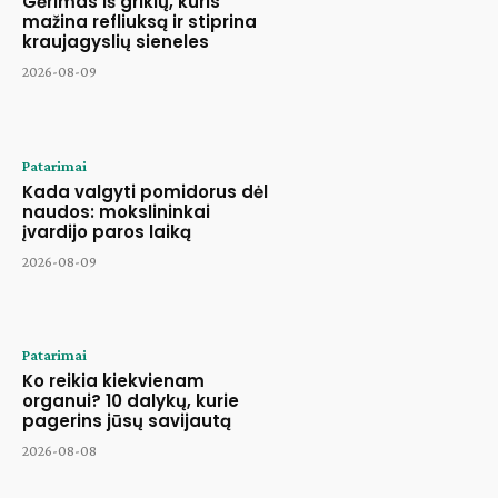
Gėrimas iš grikių, kuris
mažina refliuksą ir stiprina
kraujagyslių sieneles
2026-08-09
Patarimai
Kada valgyti pomidorus dėl
naudos: mokslininkai
įvardijo paros laiką
2026-08-09
Patarimai
Ko reikia kiekvienam
organui? 10 dalykų, kurie
pagerins jūsų savijautą
2026-08-08