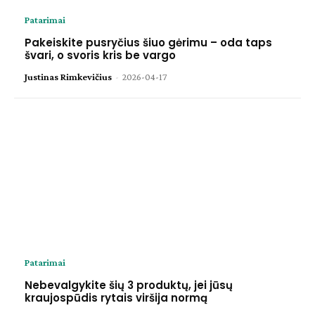
Patarimai
Pakeiskite pusryčius šiuo gėrimu – oda taps
švari, o svoris kris be vargo
Justinas Rimkevičius
-
2026-04-17
Patarimai
Nebevalgykite šių 3 produktų, jei jūsų
kraujospūdis rytais viršija normą