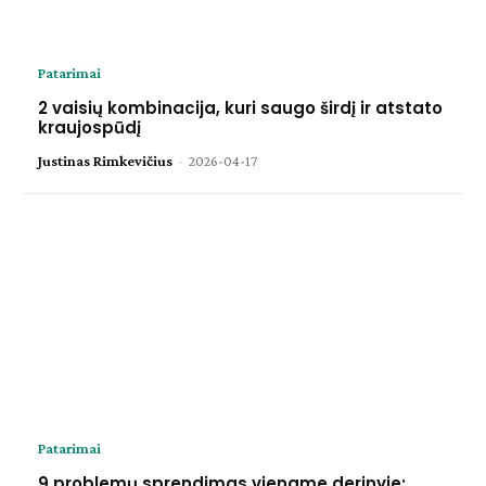
Patarimai
2 vaisių kombinacija, kuri saugo širdį ir atstato
kraujospūdį
Justinas Rimkevičius
-
2026-04-17
Patarimai
9 problemų sprendimas viename derinyje: