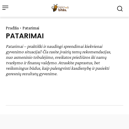
Pradžia
Patarimai
PATARIMAI
Patarimai – praktiški ir naudingi sprendimai kiekvienai
gyvenimo situacijai! Čia rasite įvairių temų rekomendacijas,
nuo asmeninio tobulėjimo, sveikatos priežiūros iki namų
tvarkymo ir finansų valdymo. Atraskite paprastus, bet
veiksmingus būdus, kaip palengvinti kasdienybę ir pasiekti
geresnių rezultatų gyvenime.
Be kategorijos
Desertai
Lengvi patiekalai
Natūrali medicina
Pagrindiniai patiekalai
Receptai
Sodas ir daržas
Sveikata
Sveiki patiekalai