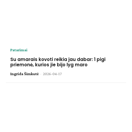
Patarimai
Su amarais kovoti reikia jau dabar: 1 pigi
priemonė, kurios jie bijo lyg maro
Ingrida Šimkutė
-
2026-04-17