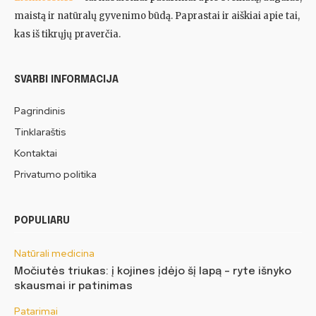
maistą ir natūralų gyvenimo būdą. Paprastai ir aiškiai apie tai,
kas iš tikrųjų praverčia.
SVARBI INFORMACIJA
Pagrindinis
Tinklaraštis
Kontaktai
Privatumo politika
POPULIARU
Natūrali medicina
Močiutės triukas: į kojines įdėjo šį lapą – ryte išnyko
skausmai ir patinimas
Patarimai