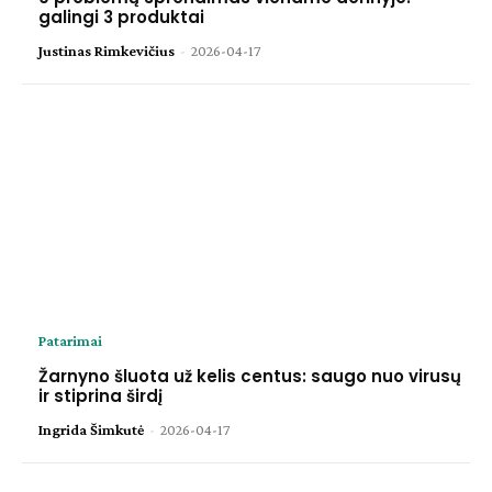
galingi 3 produktai
Justinas Rimkevičius
-
2026-04-17
Patarimai
Žarnyno šluota už kelis centus: saugo nuo virusų
ir stiprina širdį
Ingrida Šimkutė
-
2026-04-17