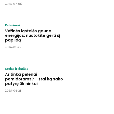
2025-07-06
Patarimai
Vėžinės ląstelės gauna
energijos: nustokite gerti šį
papildą
2026-01-25
Sodas ir daržas
Ar tinka pelenai
pomidorams? – štai ką sako
patyrę ūkininkai
2025-04-21