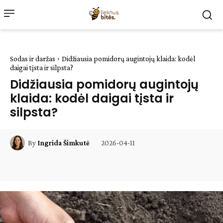
Sodas ir daržas
Didžiausia pomidorų augintojų klaida: kodėl
daigai tįsta ir silpsta?
Didžiausia pomidorų augintojų
klaida: kodėl daigai tįsta ir
silpsta?
2026-04-11
By
Ingrida Šimkutė
Facebook
WhatsApp
Paštu
Sp