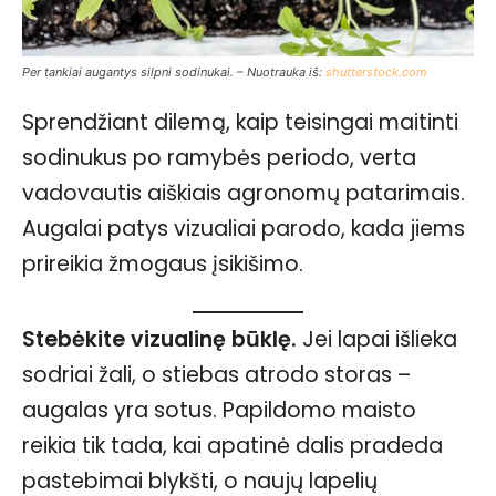
Per tankiai augantys silpni sodinukai. – Nuotrauka iš:
shutterstock.com
Sprendžiant dilemą, kaip teisingai maitinti
sodinukus po ramybės periodo, verta
vadovautis aiškiais agronomų patarimais.
Augalai patys vizualiai parodo, kada jiems
prireikia žmogaus įsikišimo.
Stebėkite vizualinę būklę.
Jei lapai išlieka
sodriai žali, o stiebas atrodo storas –
augalas yra sotus. Papildomo maisto
reikia tik tada, kai apatinė dalis pradeda
pastebimai blykšti, o naujų lapelių