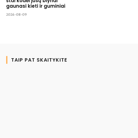
štai kodėl jūsų blynai
gaunasi kieti ir guminiai
2026-08-09
TAIP PAT SKAITYKITE