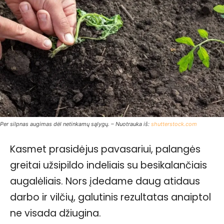
Per silpnas augimas dėl netinkamų sąlygų. – Nuotrauka iš:
shutterstock.com
Kasmet prasidėjus pavasariui, palangės
greitai užsipildo indeliais su besikalančiais
augalėliais. Nors įdedame daug atidaus
darbo ir vilčių, galutinis rezultatas anaiptol
ne visada džiugina.