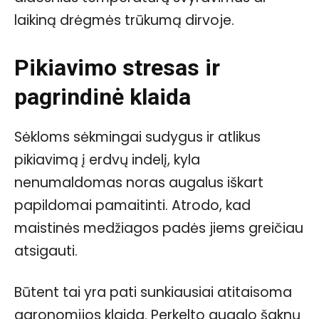
laikiną drėgmės trūkumą dirvoje.
Pikiavimo stresas ir
pagrindinė klaida
Sėkloms sėkmingai sudygus ir atlikus
pikiavimą į erdvų indelį, kyla
nenumaldomas noras augalus iškart
papildomai pamaitinti. Atrodo, kad
maistinės medžiagos padės jiems greičiau
atsigauti.
Būtent tai yra pati sunkiausiai atitaisoma
agronomijos klaida. Perkelto augalo šaknų