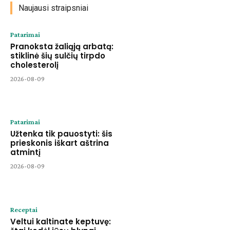
Naujausi straipsniai
Patarimai
Pranoksta žaliąją arbatą:
stiklinė šių sulčių tirpdo
cholesterolį
2026-08-09
Patarimai
Užtenka tik pauostyti: šis
prieskonis iškart aštrina
atmintį
2026-08-09
Receptai
Veltui kaltinate keptuvę: