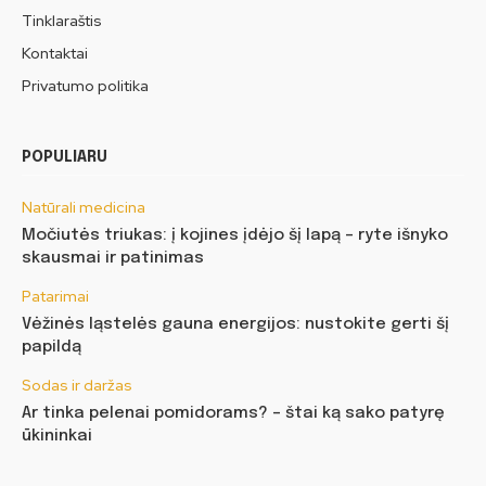
Tinklaraštis
Kontaktai
Privatumo politika
POPULIARU
Natūrali medicina
Močiutės triukas: į kojines įdėjo šį lapą – ryte išnyko
skausmai ir patinimas
Patarimai
Vėžinės ląstelės gauna energijos: nustokite gerti šį
papildą
Sodas ir daržas
Ar tinka pelenai pomidorams? – štai ką sako patyrę
ūkininkai