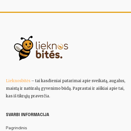
Lieknosbitės
– tai kasdieniai patarimai apie sveikatą, augalus,
maistą ir natūralų gyvenimo būdą. Paprastai ir aiškiai apie tai,
kas iš tikrųjų praverčia.
SVARBI INFORMACIJA
Pagrindinis