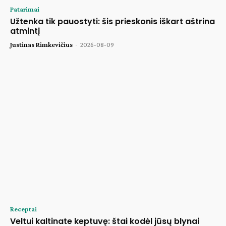
Patarimai
Užtenka tik pauostyti: šis prieskonis iškart aštrina
atmintį
Justinas Rimkevičius
-
2026-08-09
Receptai
Veltui kaltinate keptuvę: štai kodėl jūsų blynai