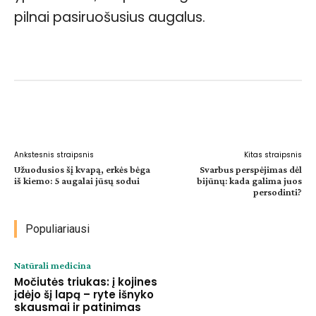
pilnai pasiruošusius augalus.
Facebook
WhatsApp
Paštu
Sp
Ankstesnis straipsnis
Kitas straipsnis
Užuodusios šį kvapą, erkės bėga
Svarbus perspėjimas dėl
iš kiemo: 5 augalai jūsų sodui
bijūnų: kada galima juos
persodinti?
Populiariausi
Natūrali medicina
Močiutės triukas: į kojines
įdėjo šį lapą – ryte išnyko
skausmai ir patinimas