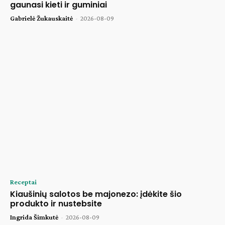
gaunasi kieti ir guminiai
Gabrielė Žukauskaitė
-
2026-08-09
Receptai
Kiaušinių salotos be majonezo: įdėkite šio
produkto ir nustebsite
Ingrida Šimkutė
-
2026-08-09