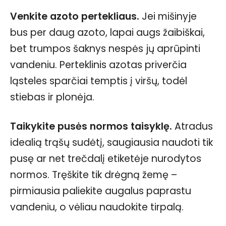
Venkite azoto pertekliaus.
Jei mišinyje
bus per daug azoto, lapai augs žaibiškai,
bet trumpos šaknys nespės jų aprūpinti
vandeniu. Perteklinis azotas priverčia
ląsteles sparčiai temptis į viršų, todėl
stiebas ir plonėja.
Taikykite pusės normos taisyklę.
Atradus
idealią trąšų sudėtį, saugiausia naudoti tik
pusę ar net trečdalį etiketėje nurodytos
normos. Tręškite tik drėgną žemę –
pirmiausia paliekite augalus paprastu
vandeniu, o vėliau naudokite tirpalą.