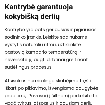
Kantrybė garantuoja
kokybišką derlių
Kantrybė yra pats geriausias ir pigiausias
sodininko įrankis. Leiskite sodinukams
vystytis natūraliu ritmu, užtikrinkite
pastovią kambario temperatūrą ir
neverskite jų augti dirbtinai greitinant
sudėtingus procesus.
Atsisakius nereikalingo skubėjimo tręšti
iškart po pikiavimo, išvengiama daugybės
problemų. Pavasarį į šiltnamį perkelsite tik
ypač tvirtus, atsparius ir gausiam derliui