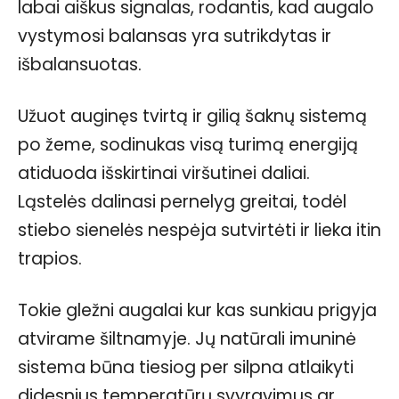
labai aiškus signalas, rodantis, kad augalo
vystymosi balansas yra sutrikdytas ir
išbalansuotas.
Užuot auginęs tvirtą ir gilią šaknų sistemą
po žeme, sodinukas visą turimą energiją
atiduoda išskirtinai viršutinei daliai.
Ląstelės dalinasi pernelyg greitai, todėl
stiebo sienelės nespėja sutvirtėti ir lieka itin
trapios.
Tokie gležni augalai kur kas sunkiau prigyja
atvirame šiltnamyje. Jų natūrali imuninė
sistema būna tiesiog per silpna atlaikyti
didesnius temperatūrų svyravimus ar