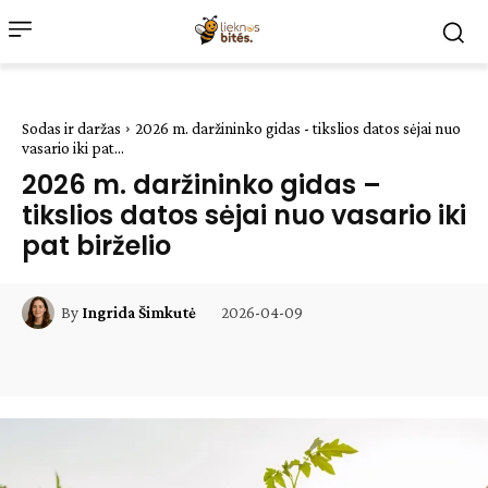
Sodas ir daržas
2026 m. daržininko gidas - tikslios datos sėjai nuo
vasario iki pat...
2026 m. daržininko gidas –
tikslios datos sėjai nuo vasario iki
pat birželio
2026-04-09
By
Ingrida Šimkutė
Facebook
WhatsApp
Paštu
Sp