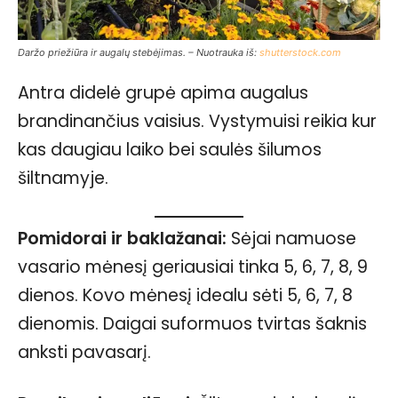
Daržo priežiūra ir augalų stebėjimas. – Nuotrauka iš:
shutterstock.com
Antra didelė grupė apima augalus
brandinančius vaisius. Vystymuisi reikia kur
kas daugiau laiko bei saulės šilumos
šiltnamyje.
Pomidorai ir baklažanai:
Sėjai namuose
vasario mėnesį geriausiai tinka 5, 6, 7, 8, 9
dienos. Kovo mėnesį idealu sėti 5, 6, 7, 8
dienomis. Daigai suformuos tvirtas šaknis
anksti pavasarį.