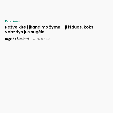
Patarimai
Pažvelkite į įkandimo žymę – ji išduos, koks
vabzdys jus sugėlė
Ingrida Šimkutė
-
2026-07-30