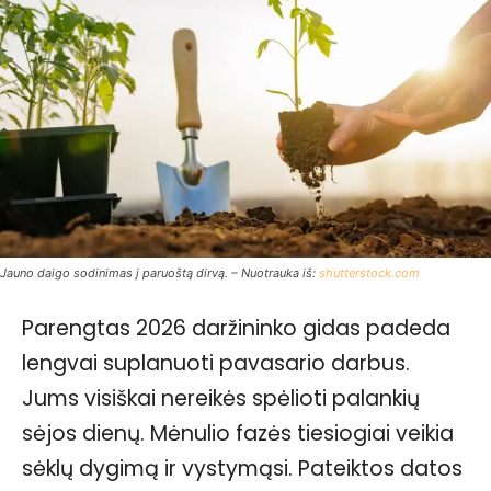
Jauno daigo sodinimas į paruoštą dirvą. – Nuotrauka iš:
shutterstock.com
Parengtas 2026 daržininko gidas padeda
lengvai suplanuoti pavasario darbus.
Jums visiškai nereikės spėlioti palankių
sėjos dienų. Mėnulio fazės tiesiogiai veikia
sėklų dygimą ir vystymąsi. Pateiktos datos