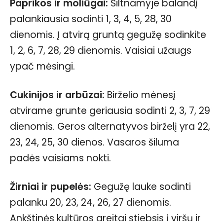
Paprikos ir moliūgai:
Šiltnamyje balandį
palankiausia sodinti 1, 3, 4, 5, 28, 30
dienomis. Į atvirą gruntą gegužę sodinkite
1, 2, 6, 7, 28, 29 dienomis. Vaisiai užaugs
ypač mėsingi.
Cukinijos ir arbūzai:
Birželio mėnesį
atvirame grunte geriausia sodinti 2, 3, 7, 29
dienomis. Geros alternatyvos birželį yra 22,
23, 24, 25, 30 dienos. Vasaros šiluma
padės vaisiams nokti.
Žirniai ir pupelės:
Gegužę lauke sodinti
palanku 20, 23, 24, 26, 27 dienomis.
Ankštinės kultūros greitai stiebsis į viršų ir