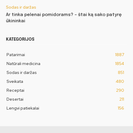
Sodas ir daržas
Ar tinka pelenai pomidorams? – štai ką sako patyrę
ūkininkai
KATEGORIJOS
Patarimai
1887
Natūrali medicina
1854
Sodas ir daržas
851
Sveikata
480
Receptai
290
Desertai
211
Lengvi patiekalai
156