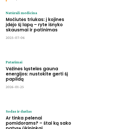
Natūrali medicina
Močiutės triukas: į kojines
įdėjo šį lapą – ryte išnyko
skausmai ir patinimas
2025-07-06
Patarimai
Vėžinės ląstelės gauna
energijos: nustokite gerti šį
papildą
2026-01-25
Sodas ir daržas
Ar tinka pelenai
pomidorams? – štai ką sako
patyrę ūkininkai