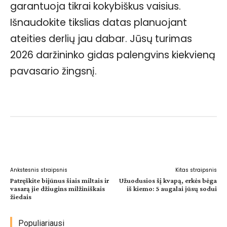
garantuoja tikrai kokybiškus vaisius.
Išnaudokite tikslias datas planuojant
ateities derlių jau dabar. Jūsų turimas
2026 daržininko gidas palengvins kiekvieną
pavasario žingsnį.
Facebook
WhatsApp
Paštu
Sp
Ankstesnis straipsnis
Kitas straipsnis
Patręškite bijūnus šiais miltais ir
Užuodusios šį kvapą, erkės bėga
vasarą jie džiugins milžiniškais
iš kiemo: 5 augalai jūsų sodui
žiedais
Populiariausi