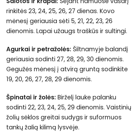
Salotos ir krapai:
Sėjant namuose vasarį
rinkitės 23, 24, 25, 26, 27 dienas. Kovo
mėnesį geriausia sėti 5, 21, 22, 23, 26
dienomis. Lapai užaugs traškūs ir sultingi.
Agurkai ir petražolės:
Šiltnamyje balandį
geriausia sodinti 27, 28, 29, 30 dienomis.
Gegužės mėnesį į atvirą gruntą sodinkite
19, 20, 26, 27, 28, 29 dienomis.
Špinatai ir žolės:
Birželį lauke palanku
sodinti 22, 23, 24, 25, 29 dienomis. Vaistinių
žolių sėklos greitai sudygs ir suformuos
tankų žalią kilimą lysvėje.