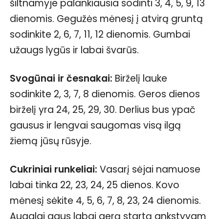
šiltnamyje palankiausia sodinti 3, 4, 5, 9, 13
dienomis. Gegužės mėnesį į atvirą gruntą
sodinkite 2, 6, 7, 11, 12 dienomis. Gumbai
užaugs lygūs ir labai švarūs.
Svogūnai ir česnakai:
Birželį lauke
sodinkite 2, 3, 7, 8 dienomis. Geros dienos
birželį yra 24, 25, 29, 30. Derlius bus ypač
gausus ir lengvai saugomas visą ilgą
žiemą jūsų rūsyje.
Cukriniai runkeliai:
Vasarį sėjai namuose
labai tinka 22, 23, 24, 25 dienos. Kovo
mėnesį sėkite 4, 5, 6, 7, 8, 23, 24 dienomis.
Augalai gaus labai gerą startą ankstyvam