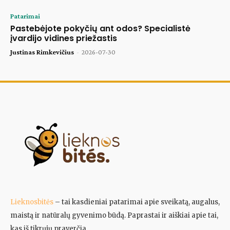
Patarimai
Pastebėjote pokyčių ant odos? Specialistė
įvardijo vidines priežastis
Justinas Rimkevičius
-
2026-07-30
Lieknosbitės
– tai kasdieniai patarimai apie sveikatą, augalus,
maistą ir natūralų gyvenimo būdą. Paprastai ir aiškiai apie tai,
kas iš tikrųjų praverčia.