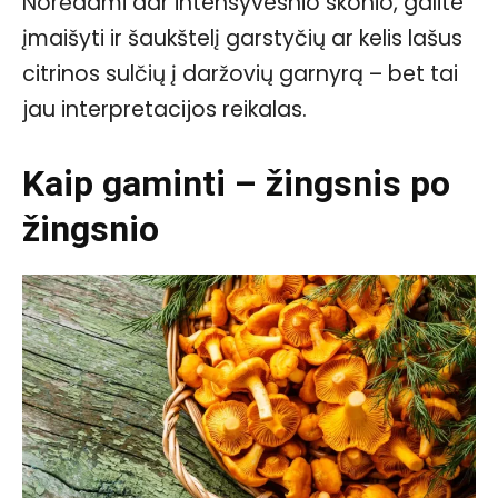
Norėdami dar intensyvesnio skonio, galite
įmaišyti ir šaukštelį garstyčių ar kelis lašus
citrinos sulčių į daržovių garnyrą – bet tai
jau interpretacijos reikalas.
Kaip gaminti – žingsnis po
žingsnio