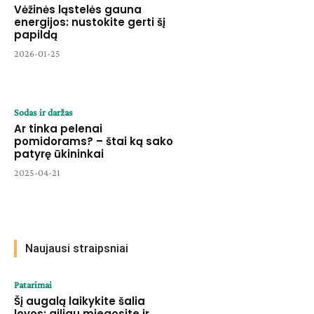
Vėžinės ląstelės gauna
energijos: nustokite gerti šį
papildą
2026-01-25
Sodas ir daržas
Ar tinka pelenai
pomidorams? – štai ką sako
patyrę ūkininkai
2025-04-21
Naujausi straipsniai
Patarimai
Šį augalą laikykite šalia
lovos: giliau miegosite ir