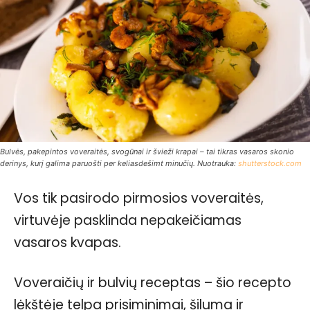
Bulvės, pakepintos voveraitės, svogūnai ir švieži krapai – tai tikras vasaros skonio
derinys, kurį galima paruošti per keliasdešimt minučių. Nuotrauka:
shutterstock.com
Vos tik pasirodo pirmosios voveraitės,
virtuvėje pasklinda nepakeičiamas
vasaros kvapas.
Voveraičių ir bulvių receptas – šio recepto
lėkštėje telpa prisiminimai, šiluma ir