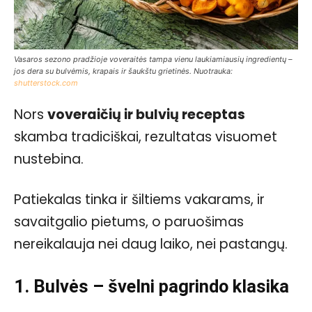
Vasaros sezono pradžioje voveraitės tampa vienu laukiamiausių ingredientų –
jos dera su bulvėmis, krapais ir šaukštu grietinės. Nuotrauka:
shutterstock.com
Nors
voveraičių ir bulvių receptas
skamba tradiciškai, rezultatas visuomet
nustebina.
Patiekalas tinka ir šiltiems vakarams, ir
savaitgalio pietums, o paruošimas
nereikalauja nei daug laiko, nei pastangų.
1. Bulvės – švelni pagrindo klasika