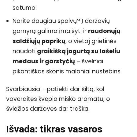
sotumo.
Norite daugiau spalvų? Į daržovių
garnyrą galima įmaišyti ir
raudonųjų
saldžiųjų paprikų
, o vietoj grietinės
naudoti
graikišką jogurtą su lašeliu
medaus ir garstyčių
– švelniai
pikantiškas skonis maloniai nustebins.
Svarbiausia – patiekti dar šiltą, kol
voveraitės kvepia miško aromatu, o
šviežios daržovės dar traška.
Išvada: tikras vasaros