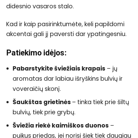
didesnio vasaros stalo.
Kad ir kaip pasirinktumėte, keli papildomi
akcentai gali jį paversti dar ypatingesniu.
Patiekimo idėjos:
Pabarstykite šviežiais krapais
– jų
aromatas dar labiau išryškins bulvių ir
voveraičių skonį.
Šaukštas grietinės
– tinka tiek prie šiltų
bulvių, tiek prie grybų.
Šviežia riekė kaimiškos duonos
–
puikus priedas, jei norisi šiek tiek daugiau