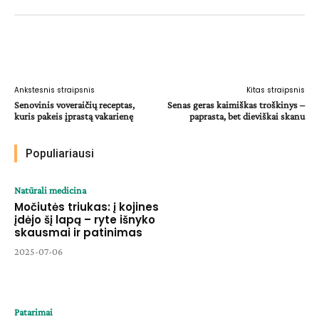
Facebook
WhatsApp
Paštu
Sp
Ankstesnis straipsnis
Kitas straipsnis
Senovinis voveraičių receptas,
Senas geras kaimiškas troškinys –
kuris pakeis įprastą vakarienę
paprasta, bet dieviškai skanu
Populiariausi
Natūrali medicina
Močiutės triukas: į kojines
įdėjo šį lapą – ryte išnyko
skausmai ir patinimas
2025-07-06
Patarimai