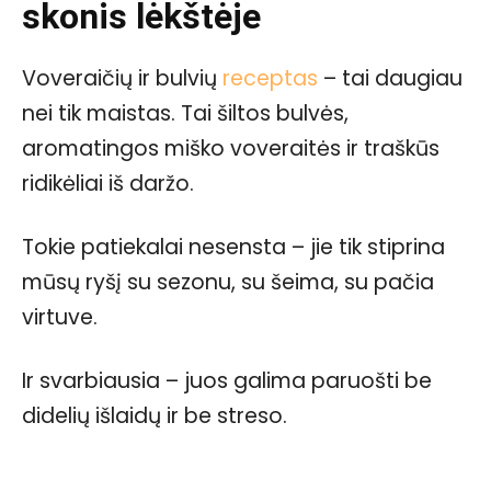
skonis lėkštėje
Voveraičių ir bulvių
receptas
– tai daugiau
nei tik maistas. Tai šiltos bulvės,
aromatingos miško voveraitės ir traškūs
ridikėliai iš daržo.
Tokie patiekalai nesensta – jie tik stiprina
mūsų ryšį su sezonu, su šeima, su pačia
virtuve.
Ir svarbiausia – juos galima paruošti be
didelių išlaidų ir be streso.