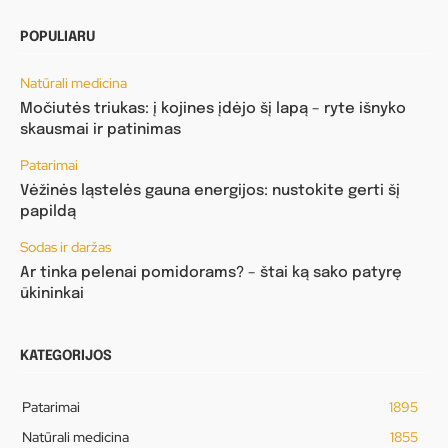
POPULIARU
Natūrali medicina
Močiutės triukas: į kojines įdėjo šį lapą – ryte išnyko
skausmai ir patinimas
Patarimai
Vėžinės ląstelės gauna energijos: nustokite gerti šį
papildą
Sodas ir daržas
Ar tinka pelenai pomidorams? – štai ką sako patyrę
ūkininkai
KATEGORIJOS
Patarimai
1895
Natūrali medicina
1855