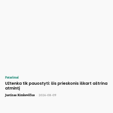
Patarimai
Užtenka tik pauostyti: šis prieskonis iškart aštrina
atmintį
Justinas Rimkevičius
-
2026-08-09