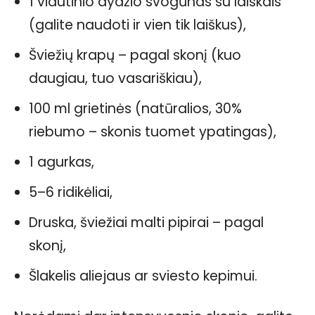
1 vidutinio dydžio svogūnas su laiškais
(galite naudoti ir vien tik laiškus),
Šviežių krapų – pagal skonį (kuo
daugiau, tuo vasariškiau),
100 ml grietinės (natūralios, 30%
riebumo – skonis tuomet ypatingas),
1 agurkas,
5–6 ridikėliai,
Druska, šviežiai malti pipirai – pagal
skonį,
Šlakelis aliejaus ar sviesto kepimui.