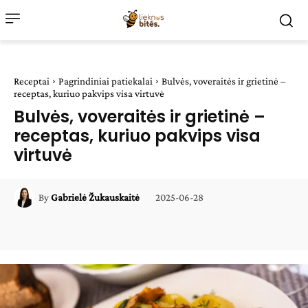
Receptai
Pagrindiniai patiekalai
Bulvės, voveraitės ir grietinė –
receptas, kuriuo pakvips visa virtuvė
Bulvės, voveraitės ir grietinė –
receptas, kuriuo pakvips visa
virtuvė
2025-06-28
By
Gabrielė Žukauskaitė
Facebook
WhatsApp
Paštu
Sp