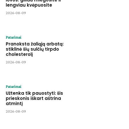
lengviau kvėpuosite
2026-08-09
Patarimai
Pranoksta žaliąją arbatą:
stiklinė šių sulčių tirpdo
cholesterolį
2026-08-09
Patarimai
Užtenka tik pauostyti: šis
prieskonis iškart aštrina
atmintį
2026-08-09