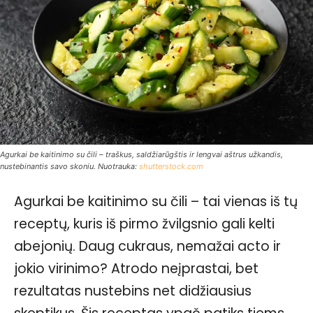
Agurkai be kaitinimo su čili – traškus, saldžiarūgštis ir lengvai aštrus užkandis,
nustebinantis savo skoniu. Nuotrauka:
shutterstock.com
Agurkai be kaitinimo su čili – tai vienas iš tų
receptų, kuris iš pirmo žvilgsnio gali kelti
abejonių. Daug cukraus, nemažai acto ir
jokio virinimo? Atrodo neįprastai, bet
rezultatas nustebins net didžiausius