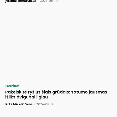
Justinas Rimkevičius
-
2026-08-10
Patarimai
Pakeiskite ryžius šiais grūdais: sotumo jausmas
išliks dvigubai ilgiau
Rūta Mickevičienė
-
2026-08-09