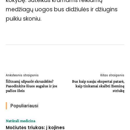
kokybę. Suteikus krūmams reikiamų
medžiagų uogos bus didžiulės ir džiugins
puikiu skoniu.
Facebook
WhatsApp
Paštu
Sp
Ankstesnis straipsnis
Kitas straipsnis
Šiltnamį užpuolė skruzdėlės?
Bus kaip nauja: ekspertai patarė,
Pasodinkite šiuos augalus ir jos
kaip tinkamai skalbti žieminę
pačios išeis
striukę
Populiariausi
Natūrali medicina
Močiutės triukas: į kojines