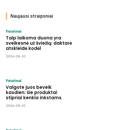
Naujausi straipsniai
Patarimai
Taip laikoma duona yra
sveikesnė už šviežią: daktarė
atskleidė kodėl
2026-08-10
Patarimai
Valgote juos beveik
kasdien: šie produktai
stipriai kenkia inkstams
2026-08-10