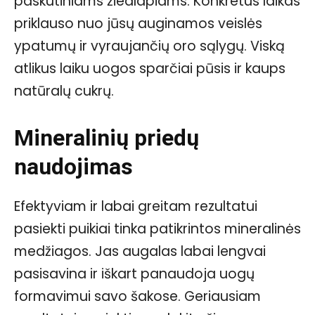
paskutiniams žiedlapiams. Konkretus laikas
priklauso nuo jūsų auginamos veislės
ypatumų ir vyraujančių oro sąlygų. Viską
atlikus laiku uogos sparčiai pūsis ir kaups
natūralų cukrų.
Mineralinių priedų
naudojimas
Efektyviam ir labai greitam rezultatui
pasiekti puikiai tinka patikrintos mineralinės
medžiagos. Jas augalas labai lengvai
pasisavina ir iškart panaudoja uogų
formavimui savo šakose. Geriausiam