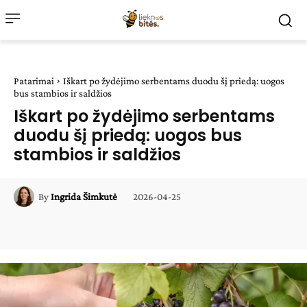
Patarimai
Iškart po žydėjimo serbentams duodu šį priedą: uogos
bus stambios ir saldžios
Iškart po žydėjimo serbentams
duodu šį priedą: uogos bus
stambios ir saldžios
2026-04-25
By
Ingrida Šimkutė
Facebook
WhatsApp
Paštu
Sp