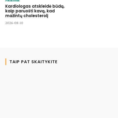
Patarimai
Kardiologas atskleidė būdą,
kaip paruošti kavą, kad
mažintų cholesterolį
2026-08-10
TAIP PAT SKAITYKITE