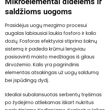
Mikroelementai didelėms ir
saldžioms uogoms
Prasidėjus uogų mezgimo procesui
augalas labiausiai laukia fosforo ir kalio
dozių. Fosforas efektyviai stiprina šaknų
sistemą ir padeda krūmui lengviau
pasisavinti maisto medžiagas iš gilaus
dirvožemio. Kalis yra pagrindinis
elementas atsakingas už uogų saldumą
bei įspūdingą dydį.
Idealiai subalansuotas serbentų tręšimas
po žydėjimo atliekamas iškart nukritus