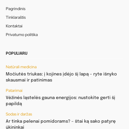
Pagrindinis
Tinklaraštis
Kontaktai
Privatumo politika
POPULIARU
Natūrali medicina
Močiutės triukas: į kojines įdėjo šį lapą – ryte išnyko
skausmai ir patinimas
Patarimai
Vėžinės ląstelės gauna energijos: nustokite gerti šį
papildą
Sodas ir daržas
Ar tinka pelenai pomidorams? – štai ką sako patyrę
ūkininkai