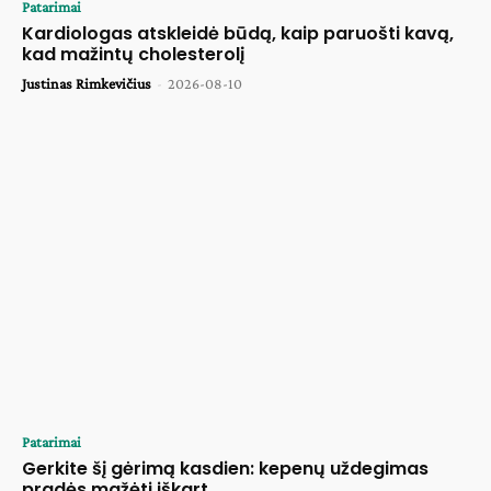
Patarimai
Kardiologas atskleidė būdą, kaip paruošti kavą,
kad mažintų cholesterolį
Justinas Rimkevičius
-
2026-08-10
Patarimai
Gerkite šį gėrimą kasdien: kepenų uždegimas
pradės mažėti iškart