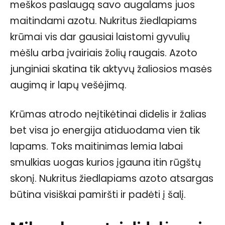
meškos paslaugą savo augalams juos
maitindami azotu. Nukritus žiedlapiams
krūmai vis dar gausiai laistomi gyvulių
mėšlu arba įvairiais žolių raugais. Azoto
junginiai skatina tik aktyvų žaliosios masės
augimą ir lapų vešėjimą.
Krūmas atrodo neįtikėtinai didelis ir žalias
bet visa jo energija atiduodama vien tik
lapams. Toks maitinimas lemia labai
smulkias uogas kurios įgauna itin rūgštų
skonį. Nukritus žiedlapiams azoto atsargas
būtina visiškai pamiršti ir padėti į šalį.