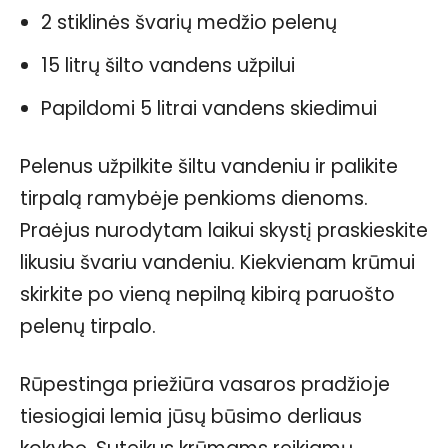
2 stiklinės švarių medžio pelenų
15 litrų šilto vandens užpilui
Papildomi 5 litrai vandens skiedimui
Pelenus užpilkite šiltu vandeniu ir palikite
tirpalą ramybėje penkioms dienoms.
Praėjus nurodytam laikui skystį praskieskite
likusiu švariu vandeniu. Kiekvienam krūmui
skirkite po vieną nepilną kibirą paruošto
pelenų tirpalo.
Rūpestinga priežiūra vasaros pradžioje
tiesiogiai lemia jūsų būsimo derliaus