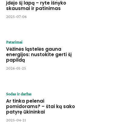
įdėjo šį lapą – ryte išnyko
skausmai ir patinimas
2025-07-06
Patarimai
Vėžinės ląstelės gauna
energijos: nustokite gerti šį
papildą
2026-01-25
Sodas ir daržas
Ar tinka pelenai
pomidorams? – štai ką sako
patyrę ūkininkai
2025-04-21