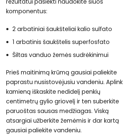
rezultatui pasiekti naudokite šiuos
komponentus:
2 arbatiniai šaukšteliai kalio sulfato
1 arbatinis šaukštelis superfosfato
Šiltas vanduo žemės sudrėkinimui
Prieš maitinimą krūmą gausiai paliekite
paprastu nusistovėjusiu vandeniu. Aplink
kamieną iškaskite nedidelį penkių
centimetrų gylio griovelį ir ten suberkite
paruoštas sausas medžiagas. Viską
atsargiai užberkite žemėmis ir dar kartą
gausiai paliekite vandeniu.