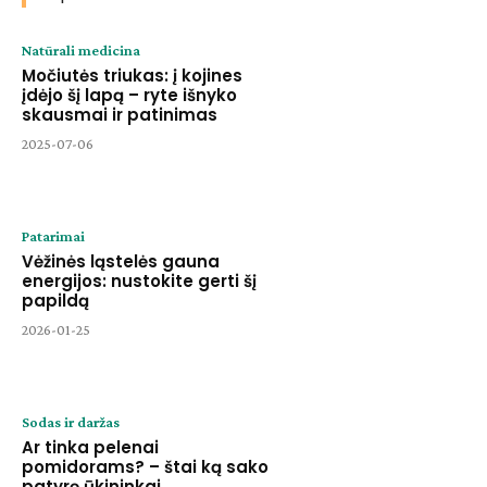
Natūrali medicina
Močiutės triukas: į kojines
įdėjo šį lapą – ryte išnyko
skausmai ir patinimas
2025-07-06
Patarimai
Vėžinės ląstelės gauna
energijos: nustokite gerti šį
papildą
2026-01-25
Sodas ir daržas
Ar tinka pelenai
pomidorams? – štai ką sako
patyrę ūkininkai