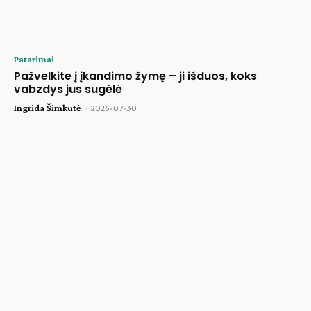
Patarimai
Pažvelkite į įkandimo žymę – ji išduos, koks
vabzdys jus sugėlė
Ingrida Šimkutė
-
2026-07-30