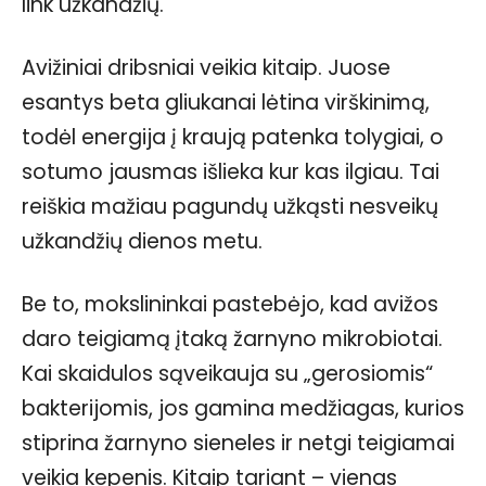
link užkandžių.
Avižiniai dribsniai veikia kitaip. Juose
esantys beta gliukanai lėtina virškinimą,
todėl energija į kraują patenka tolygiai, o
sotumo jausmas išlieka kur kas ilgiau. Tai
reiškia mažiau pagundų užkąsti nesveikų
užkandžių dienos metu.
Be to, mokslininkai pastebėjo, kad avižos
daro teigiamą įtaką žarnyno mikrobiotai.
Kai skaidulos sąveikauja su „gerosiomis“
bakterijomis, jos gamina medžiagas, kurios
stiprina žarnyno sieneles ir netgi teigiamai
veikia kepenis. Kitaip tariant – vienas