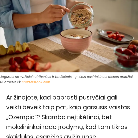
Jogurtas su avižiniais dribsniais ir braškėmis – puikus pasirinkimas dienos pradžiai.
Nuotrauka iš:
shutterstock.com
Ar žinojote, kad paprasti pusryčiai gali
veikti beveik taip pat, kaip garsusis vaistas
„Ozempic“? Skamba neįtikėtinai, bet
mokslininkai rado įrodymų, kad tam tikros
skaidulos, esančios avižiniuose