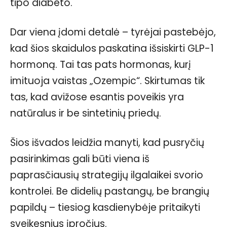
tipo diabeto.
Dar viena įdomi detalė – tyrėjai pastebėjo,
kad šios skaidulos paskatina išsiskirti GLP-1
hormoną. Tai tas pats hormonas, kurį
imituoja vaistas „Ozempic“. Skirtumas tik
tas, kad avižose esantis poveikis yra
natūralus ir be sintetinių priedų.
Šios išvados leidžia manyti, kad pusryčių
pasirinkimas gali būti viena iš
paprasčiausių strategijų ilgalaikei svorio
kontrolei. Be didelių pastangų, be brangių
papildų – tiesiog kasdienybėje pritaikyti
sveikesnius įpročius.