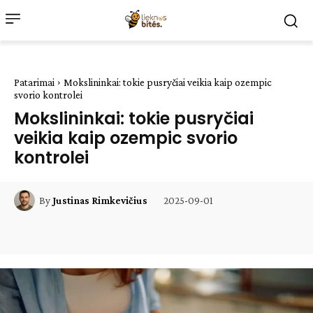
Patarimai
Mokslininkai: tokie pusryčiai veikia kaip ozempic
svorio kontrolei
Mokslininkai: tokie pusryčiai
veikia kaip ozempic svorio
kontrolei
2025-09-01
By
Justinas Rimkevičius
Facebook
WhatsApp
Paštu
Sp