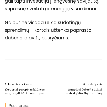
gali tapti investicija į lengvesnę savijautą,
stipresnę sveikatą ir energiją visai dienai.
Galbūt ne visada reikia sudėtingų
sprendimų – kartais užtenka paprasto
dubenėlio avižų pusryčiams.
Facebook
WhatsApp
Paštu
Sp
Ankstesnis straipsnis
Kitas straipsnis
Ekspertai perspėja: šaldytos
Kaupiasi dujos? Būtinai
uogos gali būti pavojingos
atsisakykite šių produktų
Populiariausi