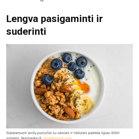
Lengva pasigaminti ir
suderinti
Subalansuoti avižų pusryčiai su vaisiais ir riešutais padeda ilgiau išlikti
sotiems. Nuotrauka iš:
shutterstock.com