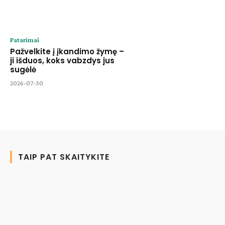
Patarimai
Pažvelkite į įkandimo žymę –
ji išduos, koks vabzdys jus
sugėlė
2026-07-30
TAIP PAT SKAITYKITE