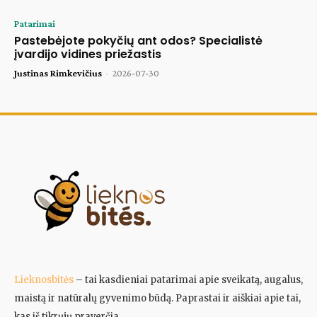
Patarimai
Pastebėjote pokyčių ant odos? Specialistė
įvardijo vidines priežastis
Justinas Rimkevičius
-
2026-07-30
Lieknosbitės
– tai kasdieniai patarimai apie sveikatą, augalus,
maistą ir natūralų gyvenimo būdą. Paprastai ir aiškiai apie tai,
kas iš tikrųjų praverčia.