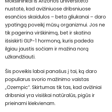
Mokslininkai iš Arizonos universiteto
nustatė, kad avižiniuose dribsniuose
esančios skaidulos – beta gliukanai – daro
ypatingą poveikį mūsų organizmui. Jos ne
tik pagerina virškinimą, bet ir skatina
išsiskirti GLP-1 hormoną, kuris padeda
ilgiau jaustis sočiam ir mažina norą
užkandžiauti.
Šis poveikis labai panašus į tai, ką daro
populiarus svorio mažinimo vaistas
„Ozempic“. Skirtumas tik tas, kad avižiniai
dribsniai yra visiškai natūralūs, pigūs ir
prieinami kiekvienam.