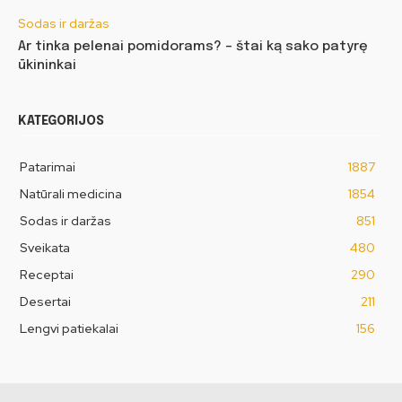
Sodas ir daržas
Ar tinka pelenai pomidorams? – štai ką sako patyrę
ūkininkai
KATEGORIJOS
Patarimai
1887
Natūrali medicina
1854
Sodas ir daržas
851
Sveikata
480
Receptai
290
Desertai
211
Lengvi patiekalai
156