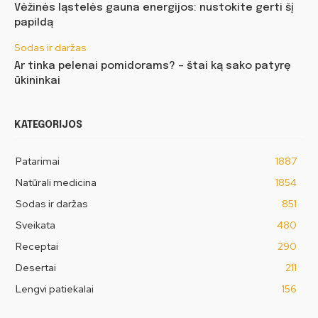
Vėžinės ląstelės gauna energijos: nustokite gerti šį
papildą
Sodas ir daržas
Ar tinka pelenai pomidorams? – štai ką sako patyrę
ūkininkai
KATEGORIJOS
Patarimai
1887
Natūrali medicina
1854
Sodas ir daržas
851
Sveikata
480
Receptai
290
Desertai
211
Lengvi patiekalai
156