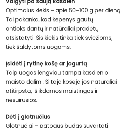
Valgyti po saują kasdien
Optimalus kiekis – apie 50–100 g per dieną.
Tai pakanka, kad kepenys gautų
antioksidantų ir natūraliai pradėtų
atsistatyti. Šis kiekis tinka tiek šviežioms,
tiek šaldytoms uogoms.
Įsidėti į rytinę košę ar jogurtą
Taip uogos lengviau tampa kasdienio
maisto dalimi. Šiltoje košėje jos natūraliai
atitirpsta, išlikdamos maistingos ir
nesuirusios.
Dėti į glotnučius
Glotnučiai – patogus būdas suvartoti