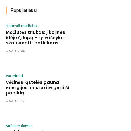
Populiariausi
Natūrali medicina
Močiutės triukas: į kojines
įdėjo šį lapą – ryte išnyko
skausmai ir patinimas
2025-07-06
Patarimai
Vėžinės ląstelės gauna
energijos: nustokite gerti šį
papildą
2026-01-25
Sodas ir daržas