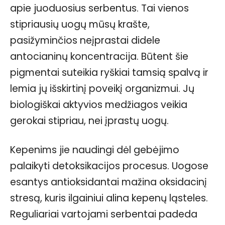
apie juoduosius serbentus. Tai vienos
stipriausių uogų mūsų krašte,
pasižyminčios neįprastai didele
antocianinų koncentracija. Būtent šie
pigmentai suteikia ryškiai tamsią spalvą ir
lemia jų išskirtinį poveikį organizmui. Jų
biologiškai aktyvios medžiagos veikia
gerokai stipriau, nei įprastų uogų.
Kepenims jie naudingi dėl gebėjimo
palaikyti detoksikacijos procesus. Uogose
esantys antioksidantai mažina oksidacinį
stresą, kuris ilgainiui alina kepenų ląsteles.
Reguliariai vartojami serbentai padeda