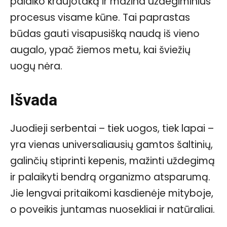
palaiko kraujotaką ir mažina uždegiminius
procesus visame kūne. Tai paprastas
būdas gauti visapusišką naudą iš vieno
augalo, ypač žiemos metu, kai šviežių
uogų nėra.
Išvada
Juodieji serbentai – tiek uogos, tiek lapai –
yra vienas universaliausių gamtos šaltinių,
galinčių stiprinti kepenis, mažinti uždegimą
ir palaikyti bendrą organizmo atsparumą.
Jie lengvai pritaikomi kasdienėje mityboje,
o poveikis juntamas nuosekliai ir natūraliai.