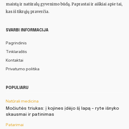
maistą ir natūralų gyvenimo būdą. Paprastai ir aiškiai apie tai,
kas iš tikrųjų praverčia.
SVARBI INFORMACIJA
Pagrindinis
Tinklaraštis
Kontaktai
Privatumo politika
POPULIARU
Natūrali medicina
Močiutės triukas: į kojines įdėjo šį lapą – ryte išnyko
skausmai ir patinimas
Patarimai