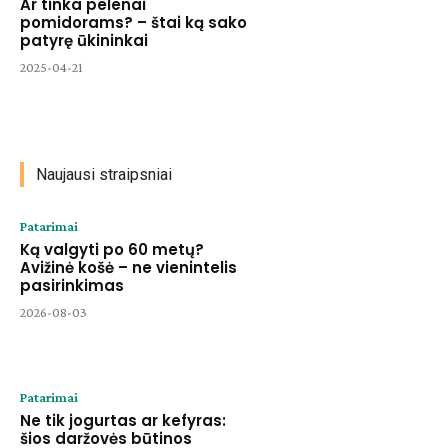
Ar tinka pelenai
pomidorams? – štai ką sako
patyrę ūkininkai
2025-04-21
Naujausi straipsniai
Patarimai
Ką valgyti po 60 metų?
Avižinė košė – ne vienintelis
pasirinkimas
2026-08-03
Patarimai
Ne tik jogurtas ar kefyras:
šios daržovės būtinos