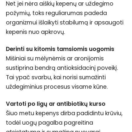
Net jei nėra aiškių kepenų ar uždegimo
požymių, toks reguliarumas padeda
organizmui išlaikyti stabilumą ir apsaugoti
kepenis nuo apkrovų.
Derinti su kitomis tamsiomis uogomis
Mišiniai su mėlynėmis ar aronijomis
sustiprina bendrą antioksidacinį poveikį.
Tai ypač svarbu, kai norisi sumažinti
uždegiminius procesus visame kūne.
Vartoti po ligų ar antibiotikų kurso
Šiuo metu kepenys dirba padidintu krūviu,
todėl uogų pagalba pagreitina