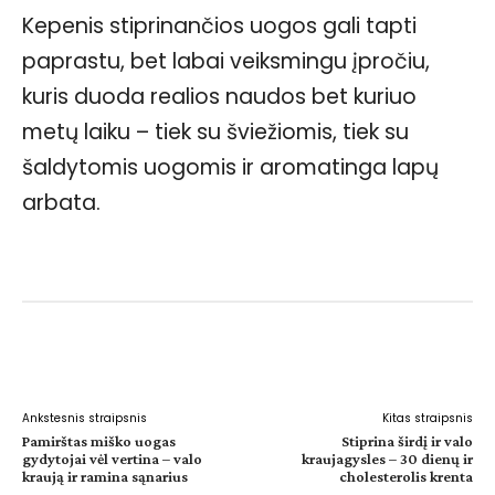
Kepenis stiprinančios uogos gali tapti
paprastu, bet labai veiksmingu įpročiu,
kuris duoda realios naudos bet kuriuo
metų laiku – tiek su šviežiomis, tiek su
šaldytomis uogomis ir aromatinga lapų
arbata.
Facebook
WhatsApp
Paštu
Sp
Ankstesnis straipsnis
Kitas straipsnis
Pamirštas miško uogas
Stiprina širdį ir valo
gydytojai vėl vertina – valo
kraujagysles – 30 dienų ir
kraują ir ramina sąnarius
cholesterolis krenta