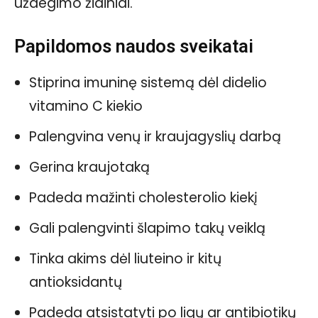
uždegimo židiniai.
Papildomos naudos sveikatai
Stiprina imuninę sistemą dėl didelio
vitamino C kiekio
Palengvina venų ir kraujagyslių darbą
Gerina kraujotaką
Padeda mažinti cholesterolio kiekį
Gali palengvinti šlapimo takų veiklą
Tinka akims dėl liuteino ir kitų
antioksidantų
Padeda atsistatyti po ligų ar antibiotikų