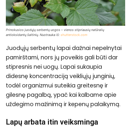
Prinokusios juodųjų serbentų uogos – vienos stipriausių natūralių
antioksidantų šaltinių. Nuotrauka iš:
shutterstock.com
Juodųjų serbentų lapai dažnai nepelnytai
pamirštami, nors jų poveikis gali būti dar
stipresnis nei uogų. Lapai sukaupia
didesnę koncentraciją veikliųjų junginių,
todėl organizmui suteikia greitesnę ir
gilesnę pagalbą, ypač kai kalbame apie
uždegimo mažinimą ir kepenų palaikymą.
Lapų arbata itin veiksminga