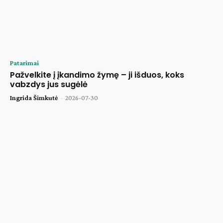
Patarimai
Pažvelkite į įkandimo žymę – ji išduos, koks
vabzdys jus sugėlė
Ingrida Šimkutė
-
2026-07-30