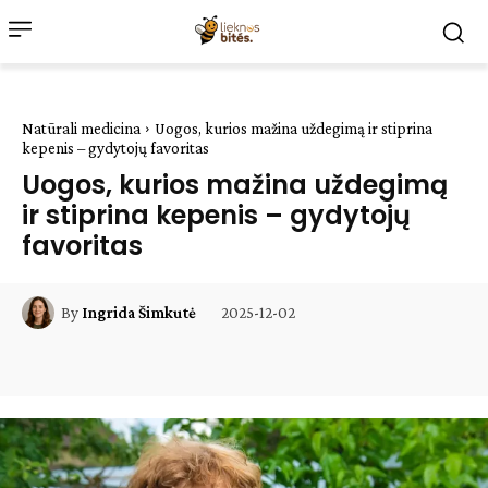
Natūrali medicina
Uogos, kurios mažina uždegimą ir stiprina
kepenis – gydytojų favoritas
Uogos, kurios mažina uždegimą
ir stiprina kepenis – gydytojų
favoritas
2025-12-02
By
Ingrida Šimkutė
Facebook
WhatsApp
Paštu
Sp