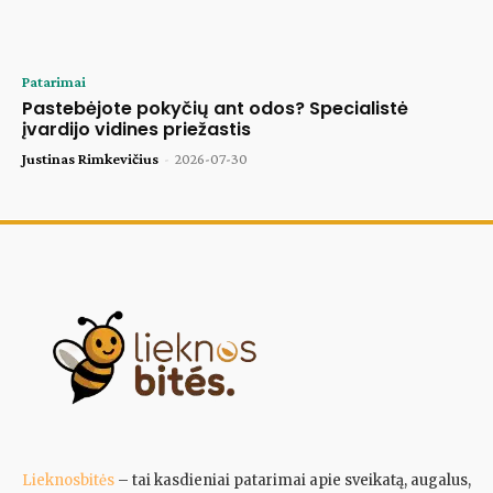
Patarimai
Pastebėjote pokyčių ant odos? Specialistė
įvardijo vidines priežastis
Justinas Rimkevičius
-
2026-07-30
Lieknosbitės
– tai kasdieniai patarimai apie sveikatą, augalus,