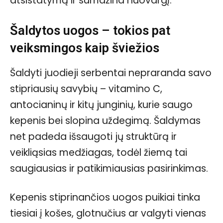
atsistatymą ir sumažina nuovargį.
Šaldytos uogos – tokios pat
veiksmingos kaip šviežios
Šaldyti juodieji serbentai nepraranda savo
stipriausių savybių – vitamino C,
antocianinų ir kitų junginių, kurie saugo
kepenis bei slopina uždegimą. Šaldymas
net padeda išsaugoti jų struktūrą ir
veikliąsias medžiagas, todėl žiemą tai
saugiausias ir patikimiausias pasirinkimas.
Kepenis stiprinančios uogos puikiai tinka
tiesiai į košes, glotnučius ar valgyti vienas