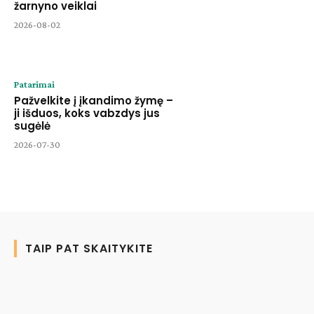
žarnyno veiklai
2026-08-02
Patarimai
Pažvelkite į įkandimo žymę –
ji išduos, koks vabzdys jus
sugėlė
2026-07-30
TAIP PAT SKAITYKITE