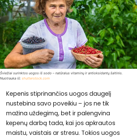
Šviežiai surinktos uogos iš sodo – natūralus vitaminų ir antioksidantų šaltinis.
Nuotrauka iš:
shutterstock.com
Kepenis stiprinančios uogos daugelį
nustebina savo poveikiu – jos ne tik
mažina uždegimą, bet ir palengvina
kepenų darbą tada, kai jos apkrautos
maistu, vaistais ar stresu. Tokios uogos