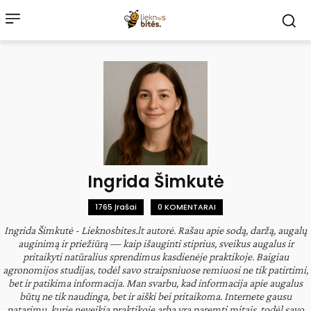
Ingrida Šimkutė
1765 Įrašai
0 KOMENTARAI
Ingrida Šimkutė - Lieknosbites.lt autorė. Rašau apie sodą, daržą, augalų
auginimą ir priežiūrą — kaip išauginti stiprius, sveikus augalus ir
pritaikyti natūralius sprendimus kasdienėje praktikoje. Baigiau
agronomijos studijas, todėl savo straipsniuose remiuosi ne tik patirtimi,
bet ir patikima informacija. Man svarbu, kad informacija apie augalus
būtų ne tik naudinga, bet ir aiški bei pritaikoma. Internete gausu
patarimų, kurie neveikia praktikoje arba yra paremti mitais, todėl savo