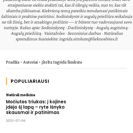
straipsniuose siekiu atskirti tai, kas iš tikrųjų veikia, nuo to, kas tik
skamba įtikinamai. Kiekvieną temą pateikiu remdamasi patikimais
šaltiniais ir praktine patirtimi. Sodininkystė ir augalų priežiūra reikalauja
ne tik žinių, bet ir atsakingo požiūrio — ir būtent tuo vadovaujuosi savo
turinyje. Rašau apie: Sodininkystę · Daržininkystę · Augalų auginimą ·
Augalų priežiūrą · Vaistažoles · Sezoninius darbus · Natūralius
sprendimus Susisiekite: ingrida.simkute@lieknosbites.lt
Pradžia
Autoriai
Įkelta Ingrida Šimkutė
POPULIARIAUSI
Natūrali medicina
Močiutės triukas: į kojines
įdėjo šį lapą – ryte išnyko
skausmai ir patinimas
2025-07-06