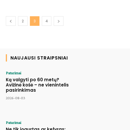
2
3
4
NAUJAUSI STRAIPSNIAI
Patarimai
Ką valgyti po 60 metų?
Avižinė košė – ne vienintelis
pasirinkimas
2026-08-03
Patarimai
Ne tik jogurtas ar kefyras: