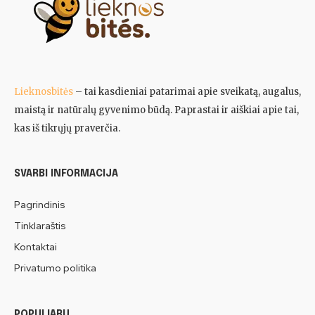
Lieknosbitės
– tai kasdieniai patarimai apie sveikatą, augalus,
maistą ir natūralų gyvenimo būdą. Paprastai ir aiškiai apie tai,
kas iš tikrųjų praverčia.
SVARBI INFORMACIJA
Pagrindinis
Tinklaraštis
Kontaktai
Privatumo politika
POPULIARU