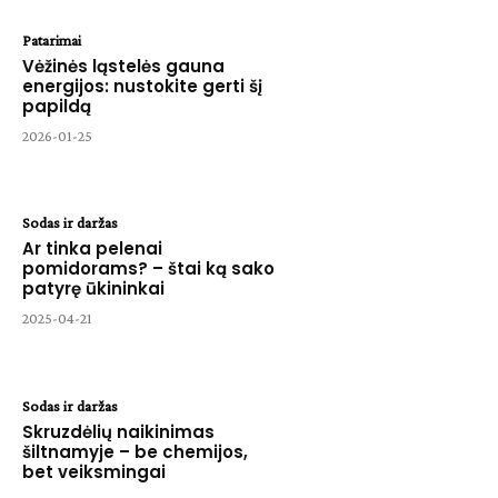
Patarimai
Vėžinės ląstelės gauna
energijos: nustokite gerti šį
papildą
2026-01-25
Sodas ir daržas
Ar tinka pelenai
pomidorams? – štai ką sako
patyrę ūkininkai
2025-04-21
Sodas ir daržas
Skruzdėlių naikinimas
šiltnamyje – be chemijos,
bet veiksmingai