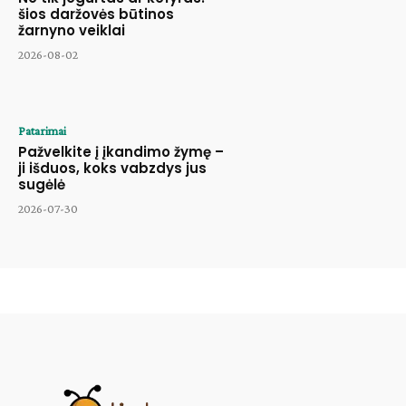
šios daržovės būtinos
žarnyno veiklai
2026-08-02
Patarimai
Pažvelkite į įkandimo žymę –
ji išduos, koks vabzdys jus
sugėlė
2026-07-30