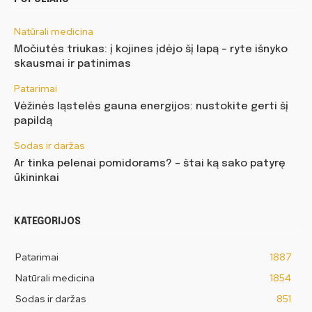
Natūrali medicina
Močiutės triukas: į kojines įdėjo šį lapą – ryte išnyko
skausmai ir patinimas
Patarimai
Vėžinės ląstelės gauna energijos: nustokite gerti šį
papildą
Sodas ir daržas
Ar tinka pelenai pomidorams? – štai ką sako patyrę
ūkininkai
KATEGORIJOS
Patarimai
1887
Natūrali medicina
1854
Sodas ir daržas
851