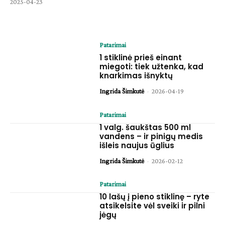
2025-04-23
Patarimai
1 stiklinė prieš einant
miegoti: tiek užtenka, kad
knarkimas išnyktų
Ingrida Šimkutė
-
2026-04-19
Patarimai
1 valg. šaukštas 500 ml
vandens – ir pinigų medis
išleis naujus ūglius
Ingrida Šimkutė
-
2026-02-12
Patarimai
10 lašų į pieno stiklinę – ryte
atsikelsite vėl sveiki ir pilni
jėgų