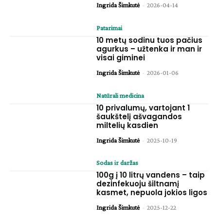
Ingrida Šimkutė
-
2026-04-14
Patarimai
10 metų sodinu tuos pačius
agurkus – užtenka ir man ir
visai giminei
Ingrida Šimkutė
-
2026-01-06
Natūrali medicina
10 privalumų, vartojant 1
šaukštelį ašvagandos
miltelių kasdien
Ingrida Šimkutė
-
2025-10-19
Sodas ir daržas
100g į 10 litrų vandens – taip
dezinfekuoju šiltnamį
kasmet, nepuola jokios ligos
Ingrida Šimkutė
-
2025-12-22