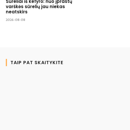
Sūreliai iš kefyro: nuo įprastų
varškės sūrelių jau niekas
neatskirs
2026-08-08
TAIP PAT SKAITYKITE