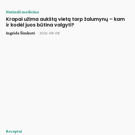
Natūrali medicina
Krapai užima aukštą vietą tarp žalumynų – kam
ir kodėl juos būtina valgyti?
Ingrida Šimkutė
-
2026-08-08
Receptai