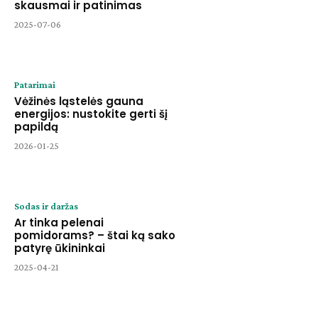
skausmai ir patinimas
2025-07-06
Patarimai
Vėžinės ląstelės gauna
energijos: nustokite gerti šį
papildą
2026-01-25
Sodas ir daržas
Ar tinka pelenai
pomidorams? – štai ką sako
patyrę ūkininkai
2025-04-21