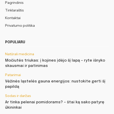
Pagrindinis
Tinklaraštis
Kontaktai
Privatumo politika
POPULIARU
Natūrali medicina
Močiutės triukas: į kojines įdėjo šį lapą – ryte išnyko
skausmai ir patinimas
Patarimai
Vėžinės ląstelės gauna energijos: nustokite gerti šį
papildą
Sodas ir daržas
Ar tinka pelenai pomidorams? – štai ką sako patyrę
ūkininkai