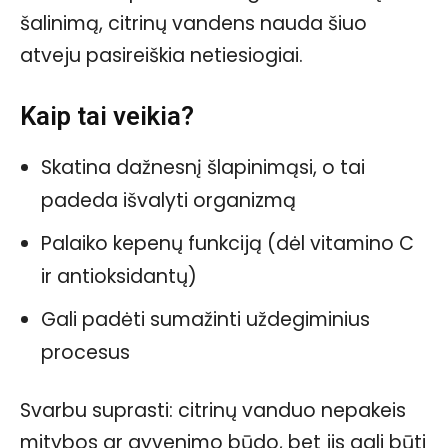
šalinimą, citrinų vandens nauda šiuo
atveju pasireiškia netiesiogiai.
Kaip tai veikia?
Skatina dažnesnį šlapinimąsi, o tai
padeda išvalyti organizmą
Palaiko kepenų funkciją (dėl vitamino C
ir antioksidantų)
Gali padėti sumažinti uždegiminius
procesus
Svarbu suprasti: citrinų vanduo nepakeis
mitybos ar gyvenimo būdo, bet jis gali būti