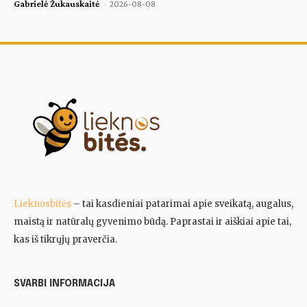
Gabrielė Žukauskaitė
-
2026-08-08
Lieknosbitės
– tai kasdieniai patarimai apie sveikatą, augalus,
maistą ir natūralų gyvenimo būdą. Paprastai ir aiškiai apie tai,
kas iš tikrųjų praverčia.
SVARBI INFORMACIJA