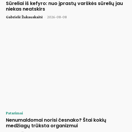
Sūreliai iš kefyro: nuo įprastų varškės sūrelių jau
niekas neatskirs
Gabrielė Žukauskaitė
-
2026-08-08
Patarimai
Nenumaldomai norisi česnako? Štai kokių
medžiagų trūksta organizmui