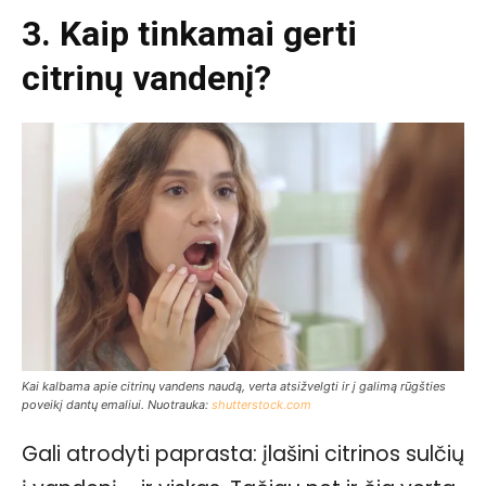
3. Kaip tinkamai gerti
citrinų vandenį?
Kai kalbama apie citrinų vandens naudą, verta atsižvelgti ir į galimą rūgšties
poveikį dantų emaliui. Nuotrauka:
shutterstock.com
Gali atrodyti paprasta: įlašini citrinos sulčių