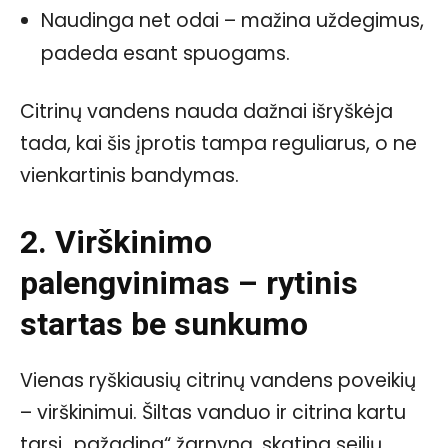
Naudinga net odai – mažina uždegimus,
padeda esant spuogams.
Citrinų vandens nauda dažnai išryškėja
tada, kai šis įprotis tampa reguliarus, o ne
vienkartinis bandymas.
2. Virškinimo
palengvinimas – rytinis
startas be sunkumo
Vienas ryškiausių citrinų vandens poveikių
– virškinimui. Šiltas vanduo ir citrina kartu
tarsi „pažadina“ žarnyną, skatina seilių