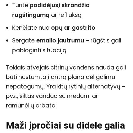
Turite
padidėjusį skrandžio
rūgštingumą
ar refliuksą
Kenčiate nuo
opų ar gastrito
Sergate
emalio jautrumu
– rūgštis gali
pabloginti situaciją
Tokiais atvejais citrinų vandens nauda gali
būti nustumta į antrą planą dėl galimų
nepatogumų. Yra kitų rytinių alternatyvų –
pvz., šiltas vanduo su medumi ar
ramunėlių arbata.
Maži įpročiai su didele galia