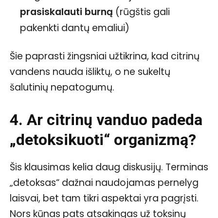
prasiskalauti burną
(rūgštis gali
pakenkti dantų emaliui)
Šie paprasti žingsniai užtikrina, kad citrinų
vandens nauda išliktų, o ne sukeltų
šalutinių nepatogumų.
4. Ar citrinų vanduo padeda
„detoksikuoti“ organizmą?
Šis klausimas kelia daug diskusijų. Terminas
„detoksas“ dažnai naudojamas pernelyg
laisvai, bet tam tikri aspektai yra pagrįsti.
Nors kūnas pats atsakingas už toksinų