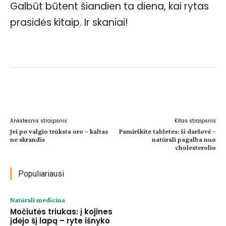
Galbūt būtent šiandien ta diena, kai rytas
prasidės kitaip. Ir skaniai!
Facebook
WhatsApp
Paštu
Sp
Ankstesnis straipsnis
Kitas straipsnis
Jei po valgio trūksta oro – kaltas
Pamirškite tabletes: ši daržovė –
ne skrandis
natūrali pagalba nuo
cholesterolio
Populiariausi
Natūrali medicina
Močiutės triukas: į kojines
įdėjo šį lapą – ryte išnyko