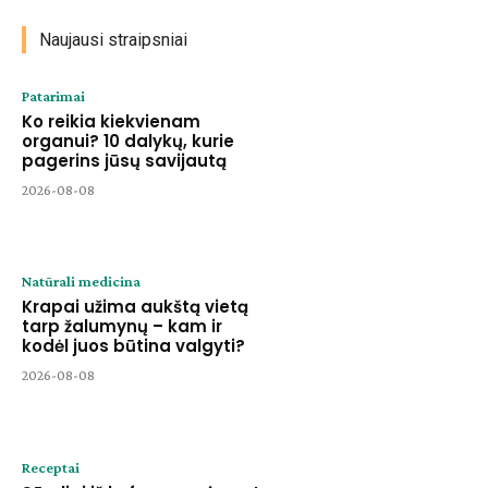
Naujausi straipsniai
Patarimai
Ko reikia kiekvienam
organui? 10 dalykų, kurie
pagerins jūsų savijautą
2026-08-08
Natūrali medicina
Krapai užima aukštą vietą
tarp žalumynų – kam ir
kodėl juos būtina valgyti?
2026-08-08
Receptai