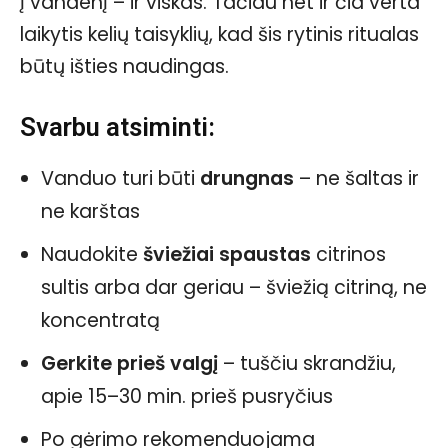
į vandenį – ir viskas. Tačiau net ir čia verta
laikytis kelių taisyklių, kad šis rytinis ritualas
būtų išties naudingas.
Svarbu atsiminti:
Vanduo turi būti
drungnas
– ne šaltas ir
ne karštas
Naudokite
šviežiai spaustas
citrinos
sultis arba dar geriau – šviežią citriną, ne
koncentratą
Gerkite prieš valgį
– tuščiu skrandžiu,
apie 15–30 min. prieš pusryčius
Po gėrimo rekomenduojama