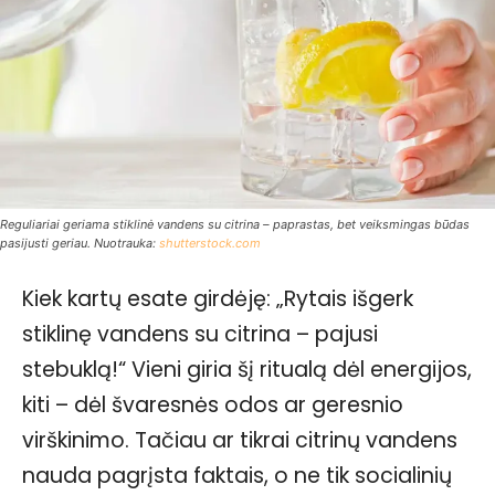
Reguliariai geriama stiklinė vandens su citrina – paprastas, bet veiksmingas būdas
pasijusti geriau. Nuotrauka:
shutterstock.com
Kiek kartų esate girdėję: „Rytais išgerk
stiklinę vandens su citrina – pajusi
stebuklą!“ Vieni giria šį ritualą dėl energijos,
kiti – dėl švaresnės odos ar geresnio
virškinimo. Tačiau ar tikrai citrinų vandens
nauda pagrįsta faktais, o ne tik socialinių