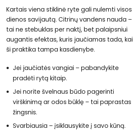
Kartais viena stiklinė ryte gali nulemti visos
dienos savijautą. Citrinų vandens nauda –
tai ne stebuklas per naktį, bet palaipsniui
augantis efektas, kuris jaučiamas tada, kai
ši praktika tampa kasdienybe.
Jei jaučiatės vangiai – pabandykite
pradėti rytą kitaip.
Jei norite švelnaus būdo pagerinti
virškinimą ar odos būklę – tai paprastas
žingsnis.
Svarbiausia – įsiklausykite į savo kūną.