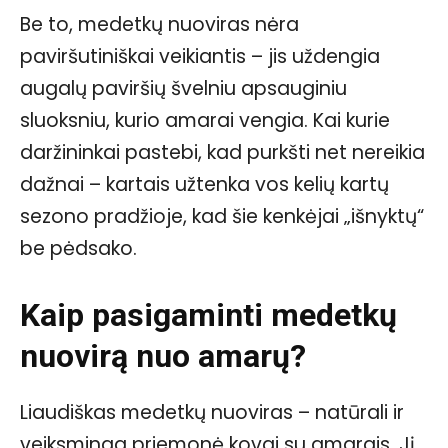
Be to, medetkų nuoviras nėra
paviršutiniškai veikiantis – jis uždengia
augalų paviršių švelniu apsauginiu
sluoksniu, kurio amarai vengia. Kai kurie
daržininkai pastebi, kad purkšti net nereikia
dažnai – kartais užtenka vos kelių kartų
sezono pradžioje, kad šie kenkėjai „išnyktų“
be pėdsako.
Kaip pasigaminti medetkų
nuovirą nuo amarų?
Liaudiškas medetkų nuoviras – natūrali ir
veiksminga priemonė kovai su amarais. Jį