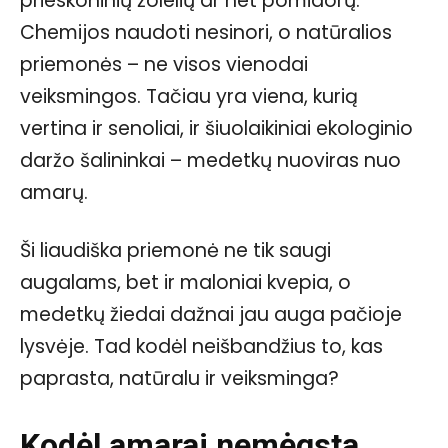
prieskoninių žolelių ar net pomidorų.
Chemijos naudoti nesinori, o natūralios
priemonės – ne visos vienodai
veiksmingos. Tačiau yra viena, kurią
vertina ir senoliai, ir šiuolaikiniai ekologinio
daržo šalininkai – medetkų nuoviras nuo
amarų.
Ši liaudiška priemonė ne tik saugi
augalams, bet ir maloniai kvepia, o
medetkų žiedai dažnai jau auga pačioje
lysvėje. Tad kodėl neišbandžius to, kas
paprasta, natūralu ir veiksminga?
Kodėl amarai nemėgsta