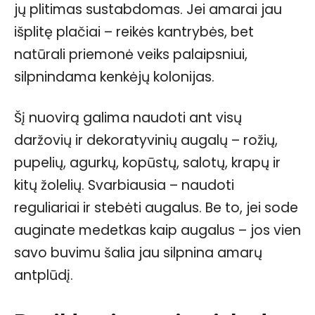
jų plitimas sustabdomas. Jei amarai jau
išplitę plačiai – reikės kantrybės, bet
natūrali priemonė veiks palaipsniui,
silpnindama kenkėjų kolonijas.
Šį nuovirą galima naudoti ant visų
daržovių ir dekoratyvinių augalų – rožių,
pupelių, agurkų, kopūstų, salotų, krapų ir
kitų žolelių. Svarbiausia – naudoti
reguliariai ir stebėti augalus. Be to, jei sode
auginate medetkas kaip augalus – jos vien
savo buvimu šalia jau silpnina amarų
antplūdį.