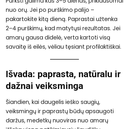
Purkšti galima kas 3–5 dienas, priklausomai
nuo orų. Jei po purškimo palijo –
pakartokite kitą dieną. Paprastai užtenka
2–4 purškimų, kad matytųsi rezultatas. Jei
amarų gausa didelė, verta kartoti visą
savaitę iš eilės, vėliau tęsiant profilaktiškai.
Išvada: paprasta, natūralu ir
dažnai veiksminga
Šiandien, kai daugelis ieško saugių,
veiksmingų ir paprastų būdų apsaugoti
daržus, medetkų nuoviras nuo amarų