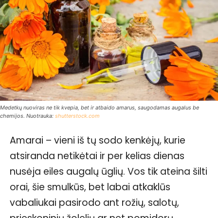
Medetkų nuoviras ne tik kvepia, bet ir atbaido amarus, saugodamas augalus be
chemijos. Nuotrauka:
shutterstock.com
Amarai – vieni iš tų sodo kenkėjų, kurie
atsiranda netikėtai ir per kelias dienas
nusėja eiles augalų ūglių. Vos tik ateina šilti
orai, šie smulkūs, bet labai atkaklūs
vabaliukai pasirodo ant rožių, salotų,