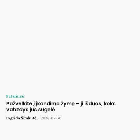
Patarimai
Pažvelkite į įkandimo žymę – ji išduos, koks
vabzdys jus sugėlė
Ingrida Šimkutė
-
2026-07-30