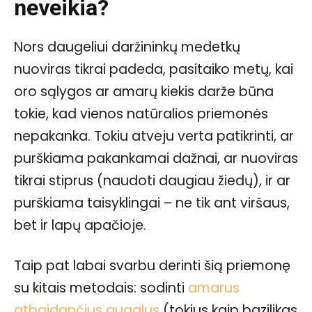
neveikia?
Nors daugeliui daržininkų medetkų
nuoviras tikrai padeda, pasitaiko metų, kai
oro sąlygos ar amarų kiekis darže būna
tokie, kad vienos natūralios priemonės
nepakanka. Tokiu atveju verta patikrinti, ar
purškiama pakankamai dažnai, ar nuoviras
tikrai stiprus (naudoti daugiau žiedų), ir ar
purškiama taisyklingai – ne tik ant viršaus,
bet ir lapų apačioje.
Taip pat labai svarbu derinti šią priemonę
su kitais metodais: sodinti
amarus
atbaidančius augalus
(tokius kaip bazilikas