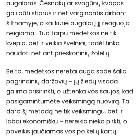
augalams. Česnakų ar svogūnų kvapas
gali būti stiprus ir net varginantis dirbant
šiltnamyje, o kai kurie augalai į jį reaguoja
neigiamai. Tuo tarpu medetkos ne tik
kvepia, bet ir veikia švelniai, todėl tinka
naudoti net ant prieskoninių žolelių.
Be to, medetkos neretai auga sode šalia
pagrindinių daržovių – jų žiedų visada
galima prisirinkti, o užtenka vos saujos, kad
pasigamintumėte veiksmingą nuovirą. Tai
daro šį metodą ne tik veiksmingu, bet ir
labai ekonomišku – nereikia nieko pirkti, o
poveikis jaučiamas vos po kelių kartų.