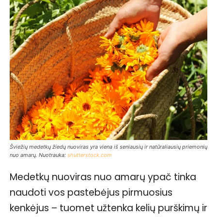
Šviežių medetkų žiedų nuoviras yra viena iš seniausių ir natūraliausių priemonių
nuo amarų. Nuotrauka:
shutterstock.com
Medetkų nuoviras nuo amarų ypač tinka
naudoti vos pastebėjus pirmuosius
kenkėjus – tuomet užtenka kelių purškimų ir