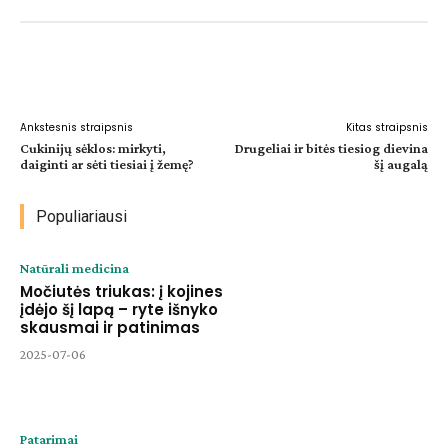
Facebook
WhatsApp
Paštu
Sp
Ankstesnis straipsnis
Kitas straipsnis
Cukinijų sėklos: mirkyti,
Drugeliai ir bitės tiesiog dievina
daiginti ar sėti tiesiai į žemę?
šį augalą
Populiariausi
Natūrali medicina
Močiutės triukas: į kojines
įdėjo šį lapą – ryte išnyko
skausmai ir patinimas
2025-07-06
Patarimai