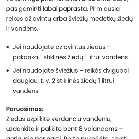
pasigaminti labai paprasta. Pirmiausia
reikės džiovintų arba šviežių medetkų žiedų
ir vandens.
Jei naudojate džiovintus žiedus –
pakanka 1 stiklinės žiedų 1 litrui vandens.
Jei naudojate šviežius – reikės dvigubai
daugiau, t. y. 2 stiklinės žiedų 1 litrui
vandens.
Paruošimas:
Žiedus užpilkite verdančiu vandeniu,
uždenkite ir palikite bent 8 valandoms –
geriausia per naktį. Po to nukoškite, skystį