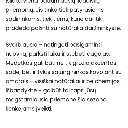
išlieka viena patikimiausių liaudiškų
priemonių. Jis tinka tiek patyrusiems
sodininkams, tiek tiems, kurie dar tik
pradeda pažintį su natūralia daržininkyste.
Svarbiausia – netingėti pasigaminti
nuovirą, purkšti laiku ir stebėti augalus.
Medetkos gali būti ne tik grožio akcentas
sode, bet ir tylus sąjungininkas kovojant su
amarais – visiškai natūraliai ir be chemijos.
Išbandykite – galbūt tai taps jūsų
mėgstamiausia priemone šio sezono
kenkėjams įveikti.