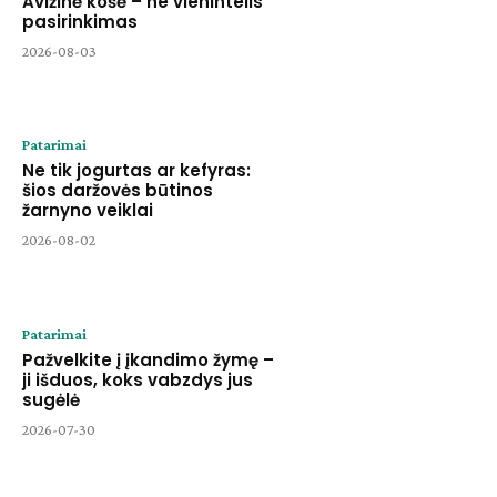
Avižinė košė – ne vienintelis
pasirinkimas
2026-08-03
Patarimai
Ne tik jogurtas ar kefyras:
šios daržovės būtinos
žarnyno veiklai
2026-08-02
Patarimai
Pažvelkite į įkandimo žymę –
ji išduos, koks vabzdys jus
sugėlė
2026-07-30