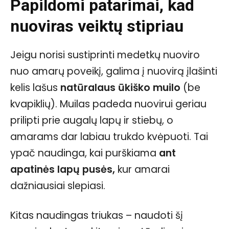
Papildomi patarimai, kad
nuoviras veiktų stipriau
Jeigu norisi sustiprinti medetkų nuoviro
nuo amarų poveikį, galima į nuovirą įlašinti
kelis lašus
natūralaus ūkiško muilo
(be
kvapiklių). Muilas padeda nuovirui geriau
prilipti prie augalų lapų ir stiebų, o
amarams dar labiau trukdo kvėpuoti. Tai
ypač naudinga, kai purškiama
ant
apatinės lapų pusės,
kur amarai
dažniausiai slepiasi.
Kitas naudingas triukas – naudoti šį