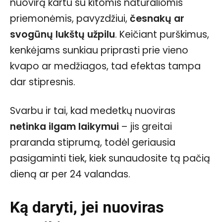
nuovirą kartu su kitomis natūraliomis
priemonėmis, pavyzdžiui,
česnakų ar
svogūnų lukštų užpilu
. Keičiant purškimus,
kenkėjams sunkiau priprasti prie vieno
kvapo ar medžiagos, tad efektas tampa
dar stipresnis.
Svarbu ir tai, kad medetkų nuoviras
netinka ilgam laikymui
– jis greitai
praranda stiprumą, todėl geriausia
pasigaminti tiek, kiek sunaudosite tą pačią
dieną ar per 24 valandas.
Ką daryti, jei nuoviras