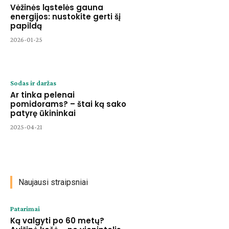
Vėžinės ląstelės gauna
energijos: nustokite gerti šį
papildą
2026-01-25
Sodas ir daržas
Ar tinka pelenai
pomidorams? – štai ką sako
patyrę ūkininkai
2025-04-21
Naujausi straipsniai
Patarimai
Ką valgyti po 60 metų?