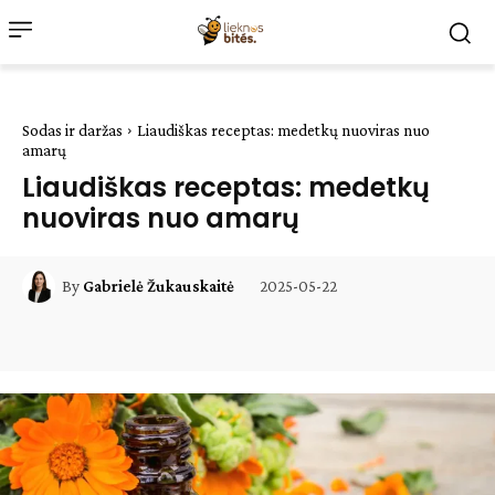
Sodas ir daržas
Liaudiškas receptas: medetkų nuoviras nuo
amarų
Liaudiškas receptas: medetkų
nuoviras nuo amarų
2025-05-22
By
Gabrielė Žukauskaitė
Facebook
WhatsApp
Paštu
Sp