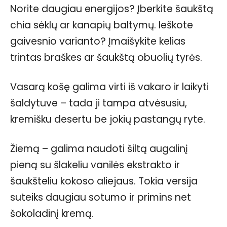
Norite daugiau energijos? Įberkite šaukštą
chia sėklų ar kanapių baltymų. Ieškote
gaivesnio varianto? Įmaišykite kelias
trintas braškes ar šaukštą obuolių tyrės.
Vasarą košę galima virti iš vakaro ir laikyti
šaldytuve – tada ji tampa atvėsusiu,
kremišku desertu be jokių pastangų ryte.
Žiemą – galima naudoti šiltą augalinį
pieną su šlakeliu vanilės ekstrakto ir
šaukšteliu kokoso aliejaus. Tokia versija
suteiks daugiau sotumo ir primins net
šokoladinį kremą.