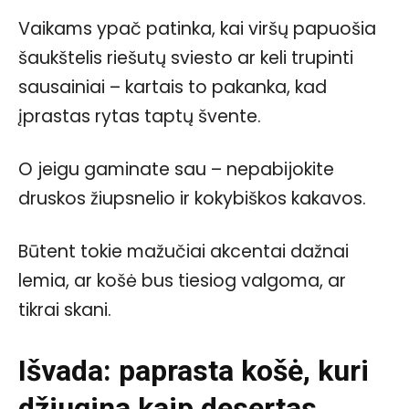
Vaikams ypač patinka, kai viršų papuošia
šaukštelis riešutų sviesto ar keli trupinti
sausainiai – kartais to pakanka, kad
įprastas rytas taptų švente.
O jeigu gaminate sau – nepabijokite
druskos žiupsnelio ir kokybiškos kakavos.
Būtent tokie mažučiai akcentai dažnai
lemia, ar košė bus tiesiog valgoma, ar
tikrai skani.
Išvada: paprasta košė, kuri
džiugina kaip desertas