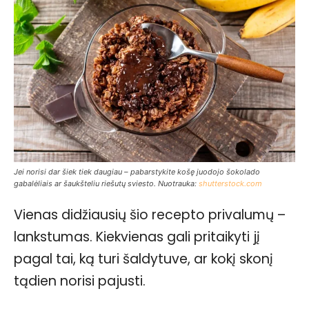
Jei norisi dar šiek tiek daugiau – pabarstykite košę juodojo šokolado
gabalėliais ar šaukšteliu riešutų sviesto. Nuotrauka:
shutterstock.com
Vienas didžiausių šio recepto privalumų –
lankstumas. Kiekvienas gali pritaikyti jį
pagal tai, ką turi šaldytuve, ar kokį skonį
tądien norisi pajusti.