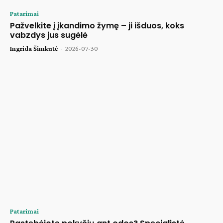
Patarimai
Pažvelkite į įkandimo žymę – ji išduos, koks
vabzdys jus sugėlė
Ingrida Šimkutė
-
2026-07-30
Patarimai