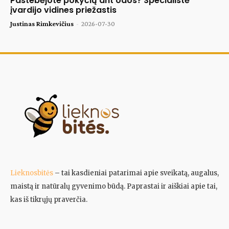
Pastebėjote pokyčių ant odos? Specialistė
įvardijo vidines priežastis
Justinas Rimkevičius
-
2026-07-30
Lieknosbitės
– tai kasdieniai patarimai apie sveikatą, augalus,
maistą ir natūralų gyvenimo būdą. Paprastai ir aiškiai apie tai,
kas iš tikrųjų praverčia.