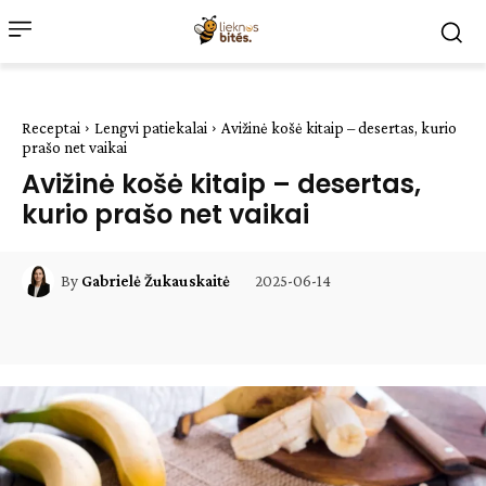
Receptai
Lengvi patiekalai
Avižinė košė kitaip – desertas, kurio
prašo net vaikai
Avižinė košė kitaip – desertas,
kurio prašo net vaikai
2025-06-14
By
Gabrielė Žukauskaitė
Facebook
WhatsApp
Paštu
Sp