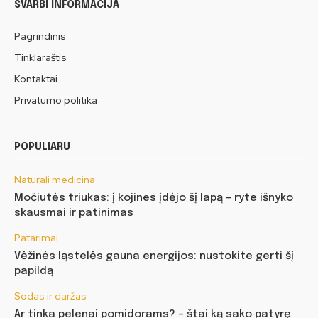
SVARBI INFORMACIJA
Pagrindinis
Tinklaraštis
Kontaktai
Privatumo politika
POPULIARU
Natūrali medicina
Močiutės triukas: į kojines įdėjo šį lapą – ryte išnyko
skausmai ir patinimas
Patarimai
Vėžinės ląstelės gauna energijos: nustokite gerti šį
papildą
Sodas ir daržas
Ar tinka pelenai pomidorams? – štai ką sako patyrę