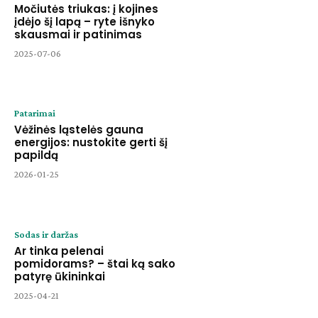
Močiutės triukas: į kojines
įdėjo šį lapą – ryte išnyko
skausmai ir patinimas
2025-07-06
Patarimai
Vėžinės ląstelės gauna
energijos: nustokite gerti šį
papildą
2026-01-25
Sodas ir daržas
Ar tinka pelenai
pomidorams? – štai ką sako
patyrę ūkininkai
2025-04-21