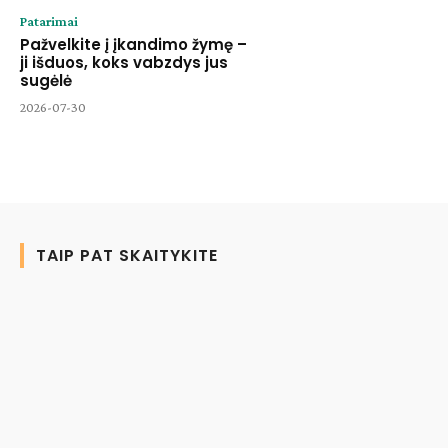
Patarimai
Pažvelkite į įkandimo žymę –
ji išduos, koks vabzdys jus
sugėlė
2026-07-30
TAIP PAT SKAITYKITE