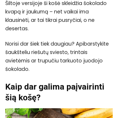
Šiltoje versijoje ši košė skleidžia šokolado
kvapą ir jaukumą – net vaikai ima
klausinėti, ar tai tikrai pusryčiai, o ne
desertas.
Norisi dar šiek tiek daugiau? Apibarstykite
šaukšteliu riešutų sviesto, trintais
avietėmis ar trupučiu tarkuoto juodojo
šokolado.
Kaip dar galima paįvairinti
šią košę?