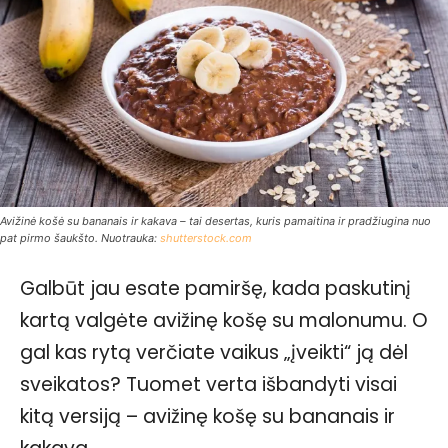
Avižinė košė su bananais ir kakava – tai desertas, kuris pamaitina ir pradžiugina nuo
pat pirmo šaukšto. Nuotrauka:
shutterstock.com
Galbūt jau esate pamiršę, kada paskutinį
kartą valgėte avižinę košę su malonumu. O
gal kas rytą verčiate vaikus „įveikti“ ją dėl
sveikatos? Tuomet verta išbandyti visai
kitą versiją – avižinę košę su bananais ir