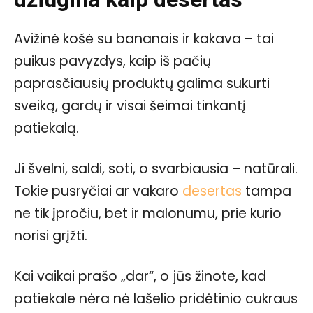
Avižinė košė su bananais ir kakava – tai
puikus pavyzdys, kaip iš pačių
paprasčiausių produktų galima sukurti
sveiką, gardų ir visai šeimai tinkantį
patiekalą.
Ji švelni, saldi, soti, o svarbiausia – natūrali.
Tokie pusryčiai ar vakaro
desertas
tampa
ne tik įpročiu, bet ir malonumu, prie kurio
norisi grįžti.
Kai vaikai prašo „dar“, o jūs žinote, kad
patiekale nėra nė lašelio pridėtinio cukraus