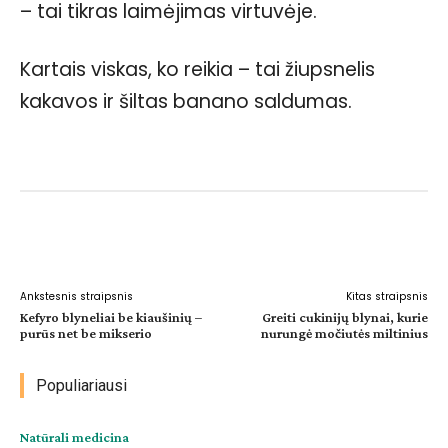
– tai tikras laimėjimas virtuvėje.
Kartais viskas, ko reikia – tai žiupsnelis
kakavos ir šiltas banano saldumas.
Facebook
WhatsApp
Paštu
Sp
Ankstesnis straipsnis
Kitas straipsnis
Kefyro blyneliai be kiaušinių –
Greiti cukinijų blynai, kurie
purūs net be mikserio
nurungė močiutės miltinius
Populiariausi
Natūrali medicina