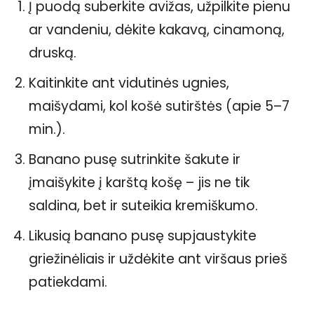
Į puodą suberkite avižas, užpilkite pienu
ar vandeniu, dėkite kakavą, cinamoną,
druską.
Kaitinkite ant vidutinės ugnies,
maišydami, kol košė sutirštės (apie 5–7
min.).
Banano pusę sutrinkite šakute ir
įmaišykite į karštą košę – jis ne tik
saldina, bet ir suteikia kremiškumo.
Likusią banano pusę supjaustykite
griežinėliais ir uždėkite ant viršaus prieš
patiekdami.