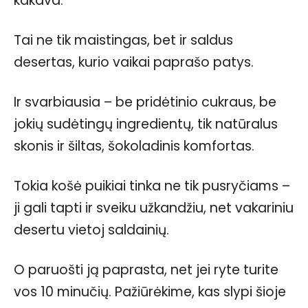
kakava.
Tai ne tik maistingas, bet ir saldus
desertas, kurio vaikai paprašo patys.
Ir svarbiausia – be pridėtinio cukraus, be
jokių sudėtingų ingredientų, tik natūralus
skonis ir šiltas, šokoladinis komfortas.
Tokia košė puikiai tinka ne tik pusryčiams –
ji gali tapti ir sveiku užkandžiu, net vakariniu
desertu vietoj saldainių.
O paruošti ją paprasta, net jei ryte turite
vos 10 minučių. Pažiūrėkime, kas slypi šioje