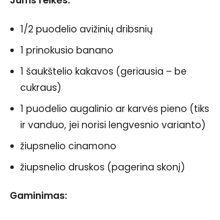
Jums reikės:
1/2 puodelio avižinių dribsnių
1 prinokusio banano
1 šaukštelio kakavos (geriausia – be
cukraus)
1 puodelio augalinio ar karvės pieno (tiks
ir vanduo, jei norisi lengvesnio varianto)
žiupsnelio cinamono
žiupsnelio druskos (pagerina skonį)
Gaminimas: