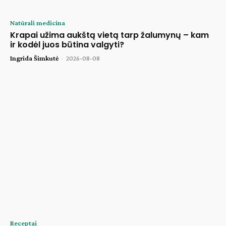
Natūrali medicina
Krapai užima aukštą vietą tarp žalumynų – kam
ir kodėl juos būtina valgyti?
Ingrida Šimkutė
-
2026-08-08
Receptai