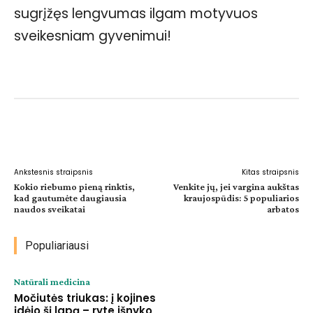
sugrįžęs lengvumas ilgam motyvuos
sveikesniam gyvenimui!
Facebook
WhatsApp
Paštu
Sp
Ankstesnis straipsnis
Kitas straipsnis
Kokio riebumo pieną rinktis,
Venkite jų, jei vargina aukštas
kad gautumėte daugiausia
kraujospūdis: 5 populiarios
naudos sveikatai
arbatos
Populiariausi
Natūrali medicina
Močiutės triukas: į kojines
įdėjo šį lapą – ryte išnyko