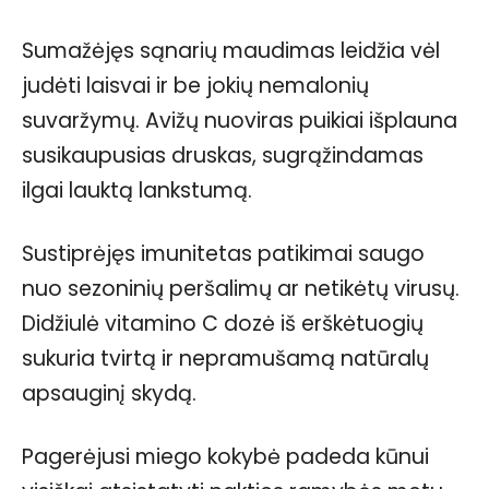
Sumažėjęs sąnarių maudimas leidžia vėl
judėti laisvai ir be jokių nemalonių
suvaržymų. Avižų nuoviras puikiai išplauna
susikaupusias druskas, sugrąžindamas
ilgai lauktą lankstumą.
Sustiprėjęs imunitetas patikimai saugo
nuo sezoninių peršalimų ar netikėtų virusų.
Didžiulė vitamino C dozė iš erškėtuogių
sukuria tvirtą ir nepramušamą natūralų
apsauginį skydą.
Pagerėjusi miego kokybė padeda kūnui