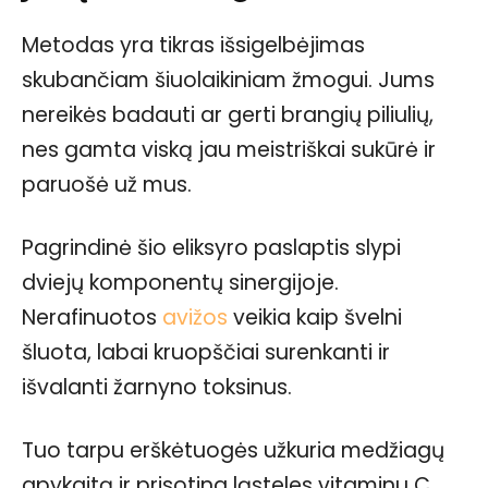
Metodas yra tikras išsigelbėjimas
skubančiam šiuolaikiniam žmogui. Jums
nereikės badauti ar gerti brangių piliulių,
nes gamta viską jau meistriškai sukūrė ir
paruošė už mus.
Pagrindinė šio eliksyro paslaptis slypi
dviejų komponentų sinergijoje.
Nerafinuotos
avižos
veikia kaip švelni
šluota, labai kruopščiai surenkanti ir
išvalanti žarnyno toksinus.
Tuo tarpu erškėtuogės užkuria medžiagų
apykaitą ir prisotina ląsteles vitaminu C.