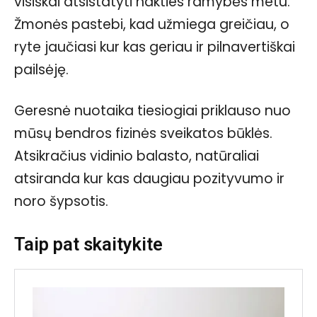
visiškai atsistatyti nakties ramybės metu.
Žmonės pastebi, kad užmiega greičiau, o
ryte jaučiasi kur kas geriau ir pilnavertiškai
pailsėję.
Geresnė nuotaika tiesiogiai priklauso nuo
mūsų bendros fizinės sveikatos būklės.
Atsikračius vidinio balasto, natūraliai
atsiranda kur kas daugiau pozityvumo ir
noro šypsotis.
Taip pat skaitykite