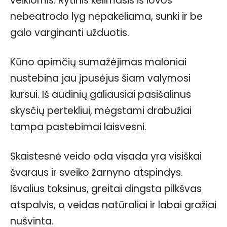
veiklomis. Rytinis kėlimasis iš lovos
nebeatrodo lyg nepakeliama, sunki ir be
galo varginanti užduotis.
Kūno apimčių sumažėjimas maloniai
nustebina jau įpusėjus šiam valymosi
kursui. Iš audinių galiausiai pasišalinus
skysčių pertekliui, mėgstami drabužiai
tampa pastebimai laisvesni.
Skaistesnė veido oda visada yra visiškai
švaraus ir sveiko žarnyno atspindys.
Išvalius toksinus, greitai dingsta pilkšvas
atspalvis, o veidas natūraliai ir labai gražiai
nušvinta.