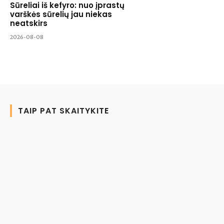
Sūreliai iš kefyro: nuo įprastų
varškės sūrelių jau niekas
neatskirs
2026-08-08
TAIP PAT SKAITYKITE