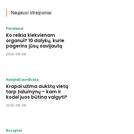
Naujausi straipsniai
Patarimai
Ko reikia kiekvienam
organui? 10 dalykų, kurie
pagerins jūsų savijautą
2026-08-08
Natūrali medicina
Krapai užima aukštą vietą
tarp žalumynų – kam ir
kodėl juos būtina valgyti?
2026-08-08
Receptai