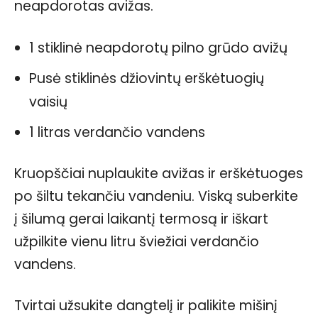
neapdorotas avižas.
1 stiklinė neapdorotų pilno grūdo avižų
Pusė stiklinės džiovintų erškėtuogių
vaisių
1 litras verdančio vandens
Kruopščiai nuplaukite avižas ir erškėtuoges
po šiltu tekančiu vandeniu. Viską suberkite
į šilumą gerai laikantį termosą ir iškart
užpilkite vienu litru šviežiai verdančio
vandens.
Tvirtai užsukite dangtelį ir palikite mišinį