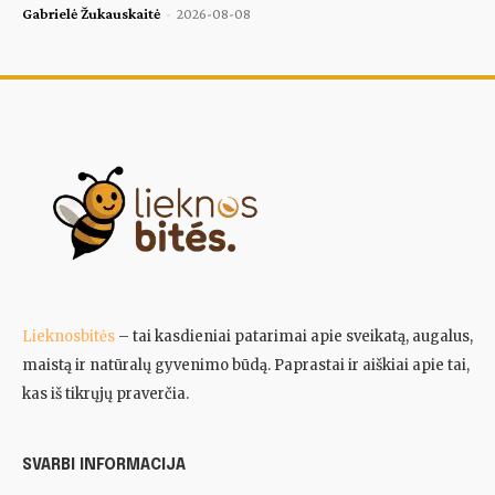
Gabrielė Žukauskaitė
-
2026-08-08
Lieknosbitės
– tai kasdieniai patarimai apie sveikatą, augalus,
maistą ir natūralų gyvenimo būdą. Paprastai ir aiškiai apie tai,
kas iš tikrųjų praverčia.
SVARBI INFORMACIJA