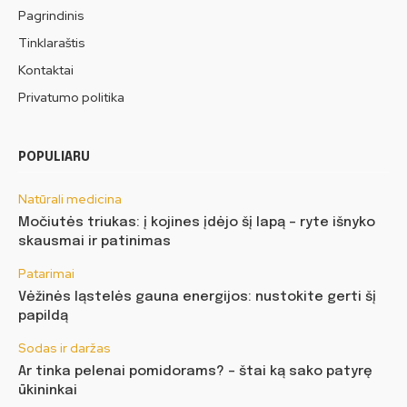
Pagrindinis
Tinklaraštis
Kontaktai
Privatumo politika
POPULIARU
Natūrali medicina
Močiutės triukas: į kojines įdėjo šį lapą – ryte išnyko
skausmai ir patinimas
Patarimai
Vėžinės ląstelės gauna energijos: nustokite gerti šį
papildą
Sodas ir daržas
Ar tinka pelenai pomidorams? – štai ką sako patyrę
ūkininkai