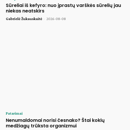
Sūreliai iš kefyro: nuo įprastų varškės sūrelių jau
niekas neatskirs
Gabrielė Žukauskaitė
-
2026-08-08
Patarimai
Nenumaldomai norisi česnako? Štai kokių
medžiagų trūksta organizmui