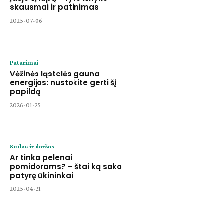
skausmai ir patinimas
2025-07-06
Patarimai
Vėžinės ląstelės gauna
energijos: nustokite gerti šį
papildą
2026-01-25
Sodas ir daržas
Ar tinka pelenai
pomidorams? – štai ką sako
patyrę ūkininkai
2025-04-21