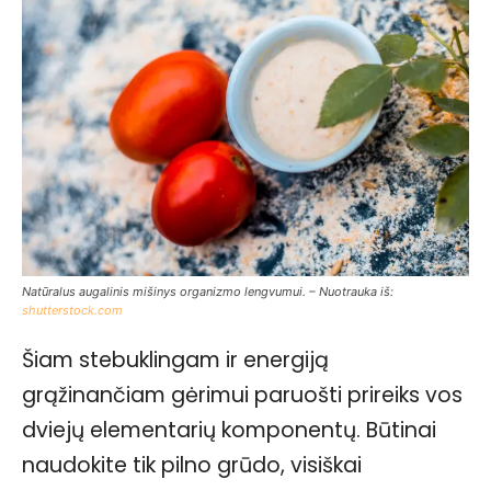
Natūralus augalinis mišinys organizmo lengvumui. – Nuotrauka iš:
shutterstock.com
Šiam stebuklingam ir energiją
grąžinančiam gėrimui paruošti prireiks vos
dviejų elementarių komponentų. Būtinai
naudokite tik pilno grūdo, visiškai