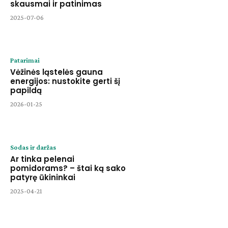
skausmai ir patinimas
2025-07-06
Patarimai
Vėžinės ląstelės gauna
energijos: nustokite gerti šį
papildą
2026-01-25
Sodas ir daržas
Ar tinka pelenai
pomidorams? – štai ką sako
patyrę ūkininkai
2025-04-21