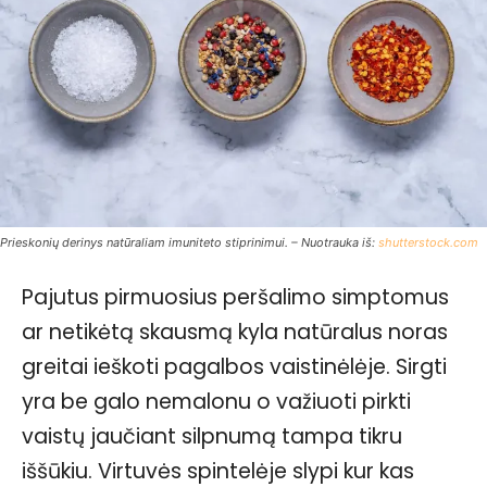
Prieskonių derinys natūraliam imuniteto stiprinimui. – Nuotrauka iš:
shutterstock.com
Pajutus pirmuosius peršalimo simptomus
ar netikėtą skausmą kyla natūralus noras
greitai ieškoti pagalbos vaistinėlėje. Sirgti
yra be galo nemalonu o važiuoti pirkti
vaistų jaučiant silpnumą tampa tikru
iššūkiu. Virtuvės spintelėje slypi kur kas