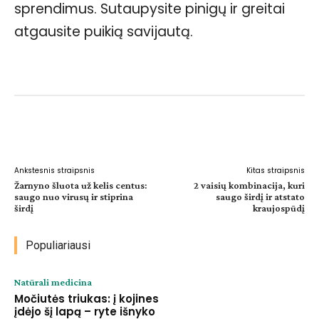
sprendimus. Sutaupysite pinigų ir greitai
atgausite puikią savijautą.
Facebook
WhatsApp
Paštu
Sp
Ankstesnis straipsnis
Kitas straipsnis
Žarnyno šluota už kelis centus:
2 vaisių kombinacija, kuri
saugo nuo virusų ir stiprina
saugo širdį ir atstato
širdį
kraujospūdį
Populiariausi
Natūrali medicina
Močiutės triukas: į kojines
įdėjo šį lapą – ryte išnyko