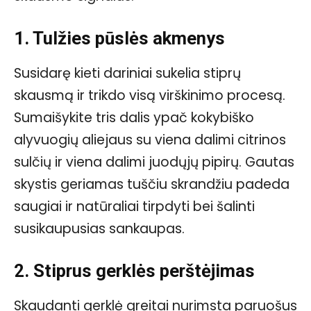
1. Tulžies pūslės akmenys
Susidarę kieti dariniai sukelia stiprų
skausmą ir trikdo visą virškinimo procesą.
Sumaišykite tris dalis ypač kokybiško
alyvuogių aliejaus su viena dalimi citrinos
sulčių ir viena dalimi juodųjų pipirų. Gautas
skystis geriamas tuščiu skrandžiu padeda
saugiai ir natūraliai tirpdyti bei šalinti
susikaupusias sankaupas.
2. Stiprus gerklės perštėjimas
Skaudanti gerklė greitai nurimsta paruošus