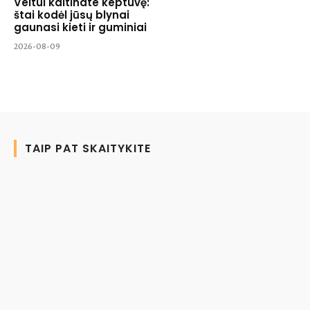
Veltui kaltinate keptuvę:
štai kodėl jūsų blynai
gaunasi kieti ir guminiai
2026-08-09
TAIP PAT SKAITYKITE