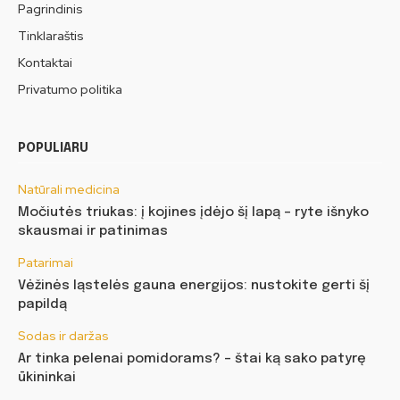
Pagrindinis
Tinklaraštis
Kontaktai
Privatumo politika
POPULIARU
Natūrali medicina
Močiutės triukas: į kojines įdėjo šį lapą – ryte išnyko
skausmai ir patinimas
Patarimai
Vėžinės ląstelės gauna energijos: nustokite gerti šį
papildą
Sodas ir daržas
Ar tinka pelenai pomidorams? – štai ką sako patyrę
ūkininkai