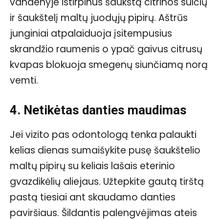
vandenyje ištirpinus šaukštą citrinos sulčių
ir šaukštelį maltų juodųjų pipirų. Aštrūs
junginiai atpalaiduoja įsitempusius
skrandžio raumenis o ypač gaivus citrusų
kvapas blokuoja smegenų siunčiamą norą
vemti.
4. Netikėtas danties maudimas
Jei vizito pas odontologą tenka palaukti
kelias dienas sumaišykite pusę šaukštelio
maltų pipirų su keliais lašais eterinio
gvazdikėlių aliejaus. Užtepkite gautą tirštą
pastą tiesiai ant skaudamo danties
paviršiaus. Šildantis palengvėjimas ateis