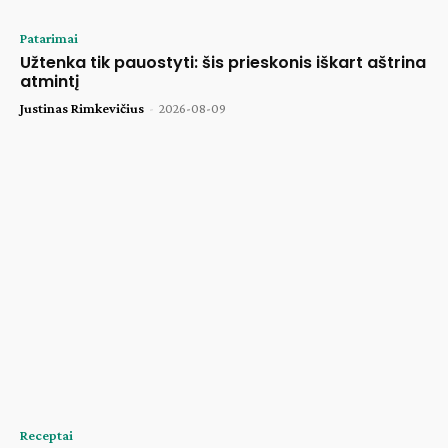
Patarimai
Užtenka tik pauostyti: šis prieskonis iškart aštrina
atmintį
Justinas Rimkevičius
-
2026-08-09
Receptai