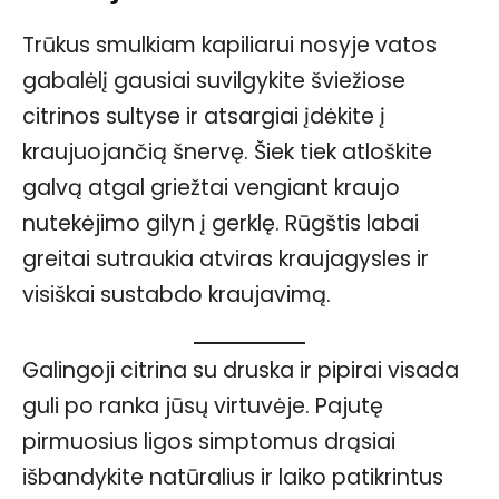
Trūkus smulkiam kapiliarui nosyje vatos
gabalėlį gausiai suvilgykite šviežiose
citrinos sultyse ir atsargiai įdėkite į
kraujuojančią šnervę. Šiek tiek atloškite
galvą atgal griežtai vengiant kraujo
nutekėjimo gilyn į gerklę. Rūgštis labai
greitai sutraukia atviras kraujagysles ir
visiškai sustabdo kraujavimą.
Galingoji citrina su druska ir pipirai visada
guli po ranka jūsų virtuvėje. Pajutę
pirmuosius ligos simptomus drąsiai
išbandykite natūralius ir laiko patikrintus