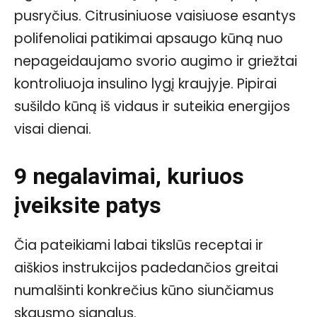
pusryčius. Citrusiniuose vaisiuose esantys
polifenoliai patikimai apsaugo kūną nuo
nepageidaujamo svorio augimo ir griežtai
kontroliuoja insulino lygį kraujyje. Pipirai
sušildo kūną iš vidaus ir suteikia energijos
visai dienai.
9 negalavimai, kuriuos
įveiksite patys
Čia pateikiami labai tikslūs receptai ir
aiškios instrukcijos padedančios greitai
numalšinti konkrečius kūno siunčiamus
skausmo signalus.