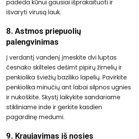
padeda kūnui gausiai išprakaituoti ir
išvaryti virusą lauk.
8. Astmos priepuolių
palengvinimas
Į verdantį vandenį įmeskite dvi luptas
česnako skilteles dešimt pipirų žirnelių ir
penkiolika šviežių baziliko lapelių. Pavirkite
penkiolika minučių ant labai silpnos ugnies
ir nukoškite. Skystį laikykite sandariame
stikliniame inde ir gerkite kasdien
pagardinę medumi.
9. Kraujavimas iš nosies