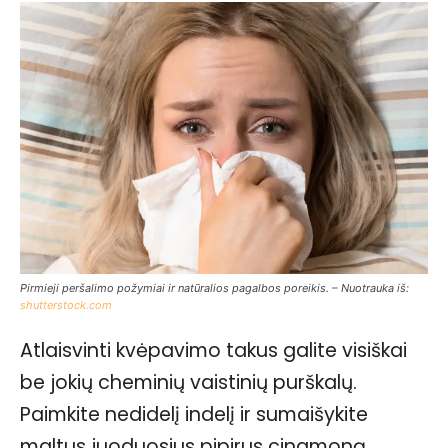
Pirmieji peršalimo požymiai ir natūralios pagalbos poreikis. – Nuotrauka iš:
shutterstock.com
Atlaisvinti kvėpavimo takus galite visiškai
be jokių cheminių vaistinių purškalų.
Paimkite nedidelį indelį ir sumaišykite
maltus juoduosius pipirus cinamoną