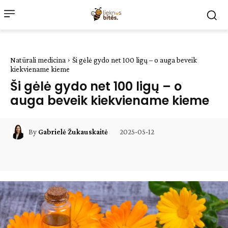
Natūrali medicina
Ši gėlė gydo net 100 ligų – o auga beveik
kiekviename kieme
Ši gėlė gydo net 100 ligų – o
auga beveik kiekviename kieme
2025-05-12
By
Gabrielė Žukauskaitė
Facebook
WhatsApp
Paštu
Sp