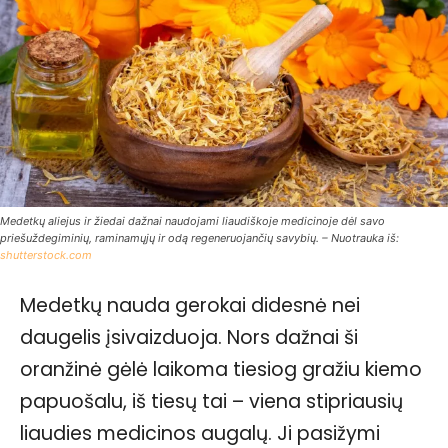
Medetkų aliejus ir žiedai dažnai naudojami liaudiškoje medicinoje dėl savo
priešuždegiminių, raminamųjų ir odą regeneruojančių savybių. – Nuotrauka iš:
shutterstock.com
Medetkų nauda gerokai didesnė nei
daugelis įsivaizduoja. Nors dažnai ši
oranžinė gėlė laikoma tiesiog gražiu kiemo
papuošalu, iš tiesų tai – viena stipriausių
liaudies medicinos augalų. Ji pasižymi