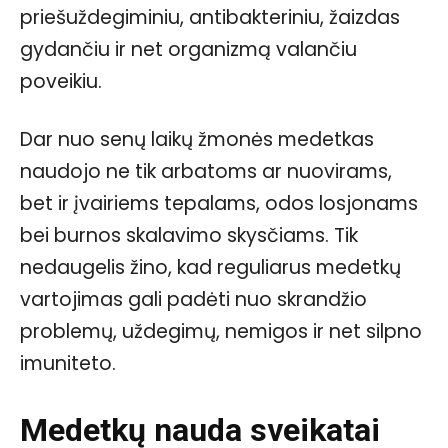
priešuždegiminiu, antibakteriniu, žaizdas
gydančiu ir net organizmą valančiu
poveikiu.
Dar nuo senų laikų žmonės medetkas
naudojo ne tik arbatoms ar nuovirams,
bet ir įvairiems tepalams, odos losjonams
bei burnos skalavimo skysčiams. Tik
nedaugelis žino, kad reguliarus medetkų
vartojimas gali padėti nuo skrandžio
problemų, uždegimų, nemigos ir net silpno
imuniteto.
Medetkų nauda sveikatai