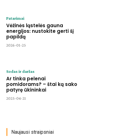
Patarimai
Vėžinės ląstelės gauna
energijos: nustokite gerti šį
papildą
2026-01-25
Sodas ir daržas
Ar tinka pelenai
pomidorams? – štai ką sako
patyrę ūkininkai
2025-04-21
Naujausi straipsniai