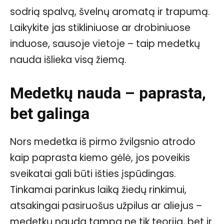
sodrią spalvą, švelnų aromatą ir trapumą.
Laikykite jas stikliniuose ar drobiniuose
induose, sausoje vietoje – taip medetkų
nauda išlieka visą žiemą.
Medetkų nauda – paprasta,
bet galinga
Nors medetka iš pirmo žvilgsnio atrodo
kaip paprasta kiemo gėlė, jos poveikis
sveikatai gali būti išties įspūdingas.
Tinkamai parinkus laiką žiedų rinkimui,
atsakingai pasiruošus užpilus ar aliejus –
medetkų nauda tampa ne tik teorija, bet ir