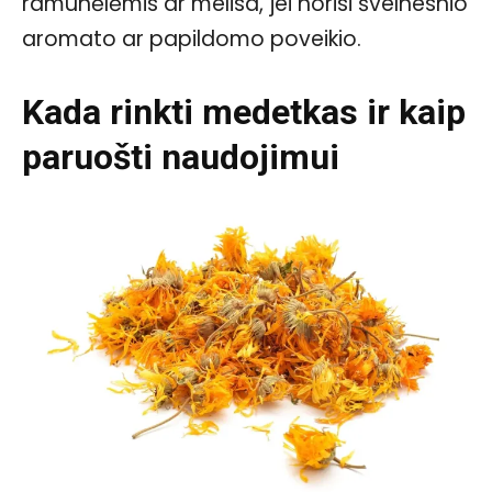
ramunėlėmis ar melisa, jei norisi švelnesnio
aromato ar papildomo poveikio.
Kada rinkti medetkas ir kaip
paruošti naudojimui