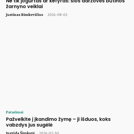
Ne tik jogurtas ar kefyras: šios daržovės būtinos
žarnyno veiklai
Justinas Rimkevičius
-
2026-08-02
Patarimai
Pažvelkite į įkandimo žymę – ji išduos, koks
vabzdys jus sugėlė
Ingrida Šimkutė
-
2026-07-30