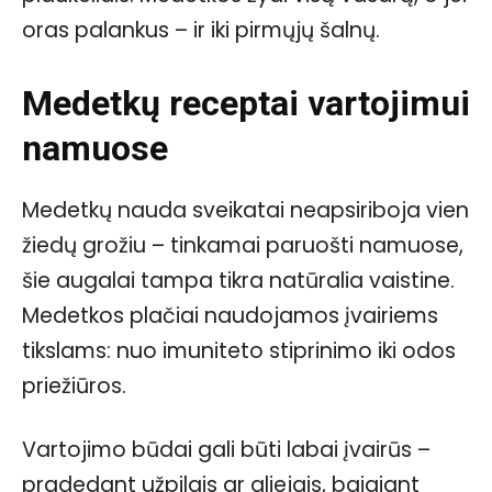
oras palankus – ir iki pirmųjų šalnų.
Medetkų receptai vartojimui
namuose
Medetkų nauda sveikatai neapsiriboja vien
žiedų grožiu – tinkamai paruošti namuose,
šie augalai tampa tikra natūralia vaistine.
Medetkos plačiai naudojamos įvairiems
tikslams: nuo imuniteto stiprinimo iki odos
priežiūros.
Vartojimo būdai gali būti labai įvairūs –
pradedant užpilais ar aliejais, baigiant