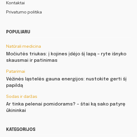
Kontaktai
Privatumo politika
POPULIARU
Natūrali medicina
Močiutės triukas: į kojines įdėjo šį lapą – ryte išnyko
skausmai ir patinimas
Patarimai
Vėžinės ląstelės gauna energijos: nustokite gerti šį
papildą
Sodas ir daržas
Ar tinka pelenai pomidorams? – štai ką sako patyrę
ūkininkai
KATEGORIJOS