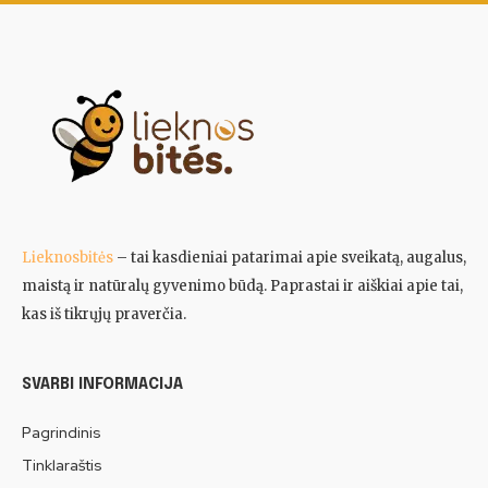
Lieknosbitės
– tai kasdieniai patarimai apie sveikatą, augalus,
maistą ir natūralų gyvenimo būdą. Paprastai ir aiškiai apie tai,
kas iš tikrųjų praverčia.
SVARBI INFORMACIJA
Pagrindinis
Tinklaraštis