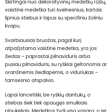
Skirtingai nuo dekoratyvinių medetkų rūšių,
vaistinė medetka turi švelnesnius, kartais
lipnius stiebus ir lapus su specifiniu žoliniu
kvapu.
Svarbiausias bruožas, pagal kurį
atpažįstama vaistinė medetka, yra jos
žiedas – paprastai pilnaviduris arba
pusiau pilnaviduris, su ryškiai geltonomis ar
oranžinėmis žiedlapėmis, o viduriukas –
tamsesnio atspalvio.
Lapai lancetiški, be ryškių dantukų, o
stiebas šiek tiek apaugęs smulkiais
plaukeliais. Medetkos žydi visą vasarą, o jei