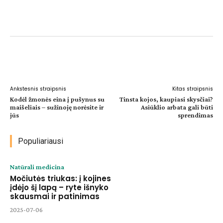
Facebook
WhatsApp
Paštu
Sp
Ankstesnis straipsnis
Kitas straipsnis
Kodėl žmonės eina į pušynus su
Tinsta kojos, kaupiasi skysčiai?
maišeliais – sužinoję norėsite ir
Asiūklio arbata gali būti
jūs
sprendimas
Populiariausi
Natūrali medicina
Močiutės triukas: į kojines
įdėjo šį lapą – ryte išnyko
skausmai ir patinimas
2025-07-06