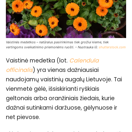
Vaistinės medetkos – natūralus pasirinkimas tiek grožiui kieme, tiek
vertingoms sveikatinimo priemonėms ruošti. – Nuotrauka iš:
shutterstock.com
Vaistinė medetka (lot.
Calendula
officinalis
) yra vienas dažniausiai
naudojamų vaistinių augalų Lietuvoje. Tai
vienmetė gėlė, išsiskirianti ryškiais
geltonais arba oranžiniais žiedais, kurie
dažnai sutinkami daržuose, gėlynuose ir
net pievose.