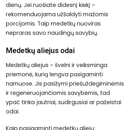
dienų. Jei ruošiate didesnį kiekį –
rekomenduojama užšaldyti mažomis
porcijomis. Taip medetkų nuoviras
nepraras savo naudingų savybių.
Medetkų aliejus odai
Medetkų aliejus – švelni ir veiksminga
priemonė, kurią lengva pasigaminti
namuose. Jis pasižymi priešuždegiminėmis
ir regeneruojančiomis savybėmis, tad
ypač tinka jautriai, sudirgusiai ar pažeistai
odai.
Kaip pasigaminti medetkų aliejų: