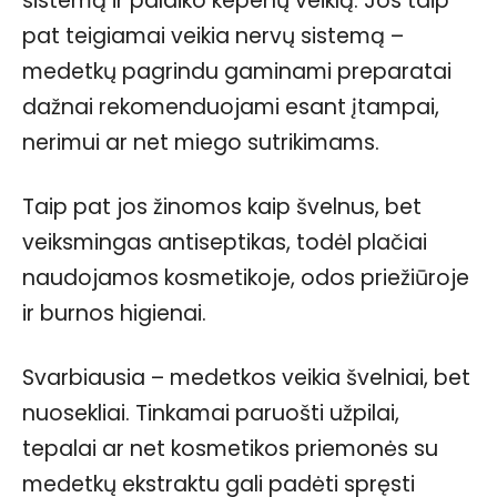
sistemą ir palaiko kepenų veiklą. Jos taip
pat teigiamai veikia nervų sistemą –
medetkų pagrindu gaminami preparatai
dažnai rekomenduojami esant įtampai,
nerimui ar net miego sutrikimams.
Taip pat jos žinomos kaip švelnus, bet
veiksmingas antiseptikas, todėl plačiai
naudojamos kosmetikoje, odos priežiūroje
ir burnos higienai.
Svarbiausia – medetkos veikia švelniai, bet
nuosekliai. Tinkamai paruošti užpilai,
tepalai ar net kosmetikos priemonės su
medetkų ekstraktu gali padėti spręsti