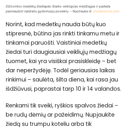
Džiovintos medetkų žiedlapės išlaiko veikliąsias medžiagas ir padeda
pasinaudoti natūraliu gydomuoju poveikiu. – Nuotrauka iš:
shutterstock.com
Norint, kad medetkų nauda būtų kuo
stipresnė, būtina jas rinkti tinkamu metu ir
tinkamai paruošti. Vaistiniai medetkų
žiedai turi daugiausiai veikliųjų medžiagų
tuomet, kai yra visiškai prasiskleidę – bet
dar neperžydėję. Todėl geriausias laikas
rinkimui – saulėta, šilta diena, kai rasa jau
išdžiūvusi, paprastai tarp 10 ir 14 valandos.
Renkami tik sveiki, ryškios spalvos žiedai –
be rudų dėmių ar pažeidimų. Nupjaukite
žiedą su trumpu koteliu arba tik