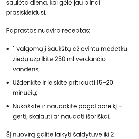
saulėta diena, kai gėlė jau pilnai
prasiskleidusi.
Paprastas nuoviro receptas:
1 valgomąjį šaukštą džiovintų medetkų
žiedų užpilkite 250 ml verdančio
vandens;
Uždenkite ir leiskite pritraukti 15–20
minučių;
Nukoškite ir naudokite pagal poreikį –
gerti, skalauti ar naudoti išoriškai.
Šį nuovirą galite laikyti šaldytuve iki 2