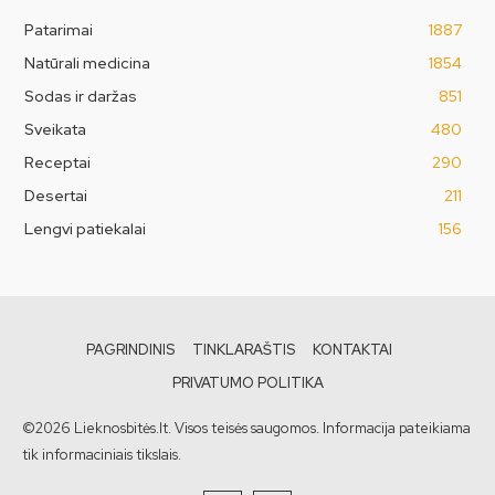
Patarimai
1887
Natūrali medicina
1854
Sodas ir daržas
851
Sveikata
480
Receptai
290
Desertai
211
Lengvi patiekalai
156
PAGRINDINIS
TINKLARAŠTIS
KONTAKTAI
PRIVATUMO POLITIKA
©2026 Lieknosbitės.lt. Visos teisės saugomos. Informacija pateikiama
tik informaciniais tikslais.