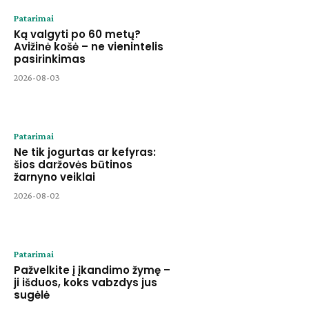
Patarimai
Ką valgyti po 60 metų?
Avižinė košė – ne vienintelis
pasirinkimas
2026-08-03
Patarimai
Ne tik jogurtas ar kefyras:
šios daržovės būtinos
žarnyno veiklai
2026-08-02
Patarimai
Pažvelkite į įkandimo žymę –
ji išduos, koks vabzdys jus
sugėlė