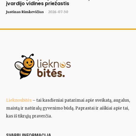
įvardijo vidines priežastis
Justinas Rimkevičius
-
2026-07-30
Lieknosbitės
– tai kasdieniai patarimai apie sveikatą, augalus,
maistą ir natūralų gyvenimo būdą. Paprastai ir aiškiai apie tai,
kas iš tikrųjų praverčia.
SVARBI INFORMACIJA