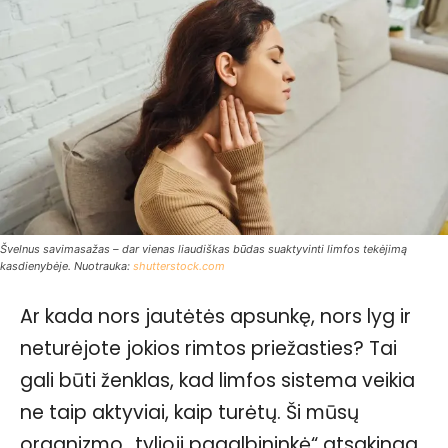
Švelnus savimasažas – dar vienas liaudiškas būdas suaktyvinti limfos tekėjimą
kasdienybėje. Nuotrauka:
shutterstock.com
Ar kada nors jautėtės apsunkę, nors lyg ir
neturėjote jokios rimtos priežasties? Tai
gali būti ženklas, kad limfos sistema veikia
ne taip aktyviai, kaip turėtų. Ši mūsų
organizmo „tylioji pagalbininkė“ atsakinga