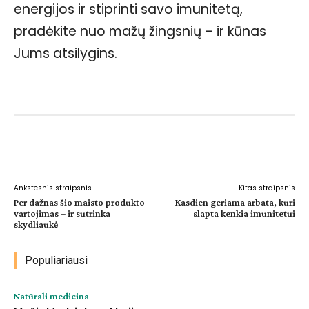
energijos ir stiprinti savo imunitetą,
pradėkite nuo mažų žingsnių – ir kūnas
Jums atsilygins.
Facebook
WhatsApp
Paštu
Sp
Ankstesnis straipsnis
Kitas straipsnis
Per dažnas šio maisto produkto
Kasdien geriama arbata, kuri
vartojimas – ir sutrinka
slapta kenkia imunitetui
skydliaukė
Populiariausi
Natūrali medicina