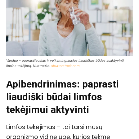
Vanduo – paprasčiausias ir veiksmingiausias liaudiškas būdas suaktyvinti
limfos tekėjimą. Nuotrauka:
shutterstock.com
Apibendrinimas: paprasti
liaudiški būdai limfos
tekėjimui aktyvinti
Limfos tekėjimas – tai tarsi mūsų
organizmo vidinė upė, kurios tėkmė