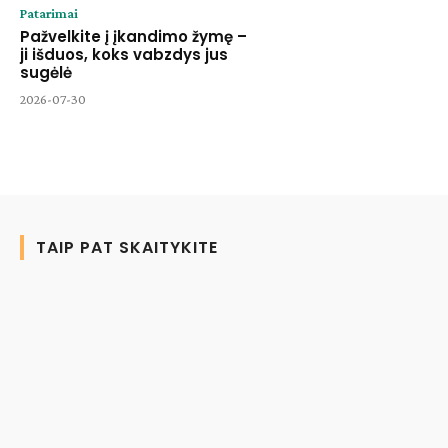
Patarimai
Pažvelkite į įkandimo žymę –
ji išduos, koks vabzdys jus
sugėlė
2026-07-30
TAIP PAT SKAITYKITE