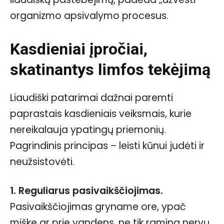
organizmo apsivalymo procesus.
Kasdieniai įpročiai,
skatinantys limfos tekėjimą
Liaudiški patarimai dažnai paremti
paprastais kasdieniais veiksmais, kurie
nereikalauja ypatingų priemonių.
Pagrindinis principas – leisti kūnui judėti ir
neužsistovėti.
1. Reguliarus pasivaikščiojimas.
Pasivaikščiojimas gryname ore, ypač
miške ar prie vandens, ne tik ramina nervų