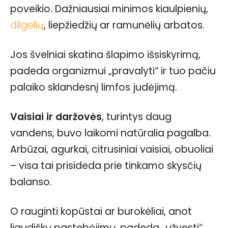
poveikio. Dažniausiai minimos kiaulpienių,
dilgėlių
, liepžiedžių ar ramunėlių arbatos.
Jos švelniai skatina šlapimo išsiskyrimą,
padeda organizmui „pravalyti“ ir tuo pačiu
palaiko sklandesnį limfos judėjimą.
Vaisiai ir daržovės
, turintys daug
vandens, buvo laikomi natūralia pagalba.
Arbūzai, agurkai, citrusiniai vaisiai, obuoliai
– visa tai prisideda prie tinkamo skysčių
balanso.
O rauginti kopūstai ar burokėliai, anot
liaudiškų pastebėjimų, padeda „užvesti“