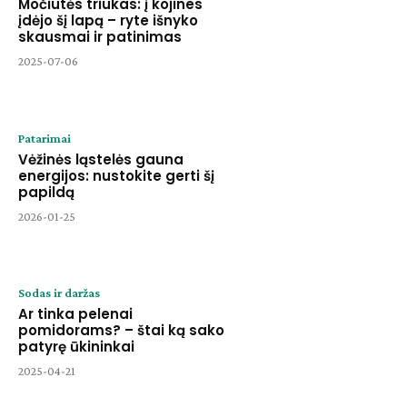
Močiutės triukas: į kojines
įdėjo šį lapą – ryte išnyko
skausmai ir patinimas
2025-07-06
Patarimai
Vėžinės ląstelės gauna
energijos: nustokite gerti šį
papildą
2026-01-25
Sodas ir daržas
Ar tinka pelenai
pomidorams? – štai ką sako
patyrę ūkininkai
2025-04-21