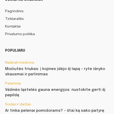
Pagrindinis
Tinklaraštis
Kontaktai
Privatumo politika
POPULIARU
Natūrali medicina
Močiutės triukas: į kojines įdėjo šį lapą – ryte išnyko
skausmai ir patinimas
Patarimai
Vėžinės ląstelės gauna energijos: nustokite gerti šį
papildą
Sodas ir daržas
Ar tinka pelenai pomidorams? – štai ką sako patyrę