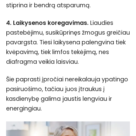
stiprina ir bendrą atsparumą.
4. Laikysenos koregavimas.
Liaudies
pastebėjimu, susikūprinęs žmogus greičiau
pavargsta. Tiesi laikysena palengvina tiek
kvėpavimą, tiek limfos tekėjimą, nes
diafragma veikia laisviau.
Šie paprasti įpročiai nereikalauja ypatingo
pasiruošimo, tačiau juos įtraukus į
kasdienybę galima jaustis lengviau ir
energingiau.