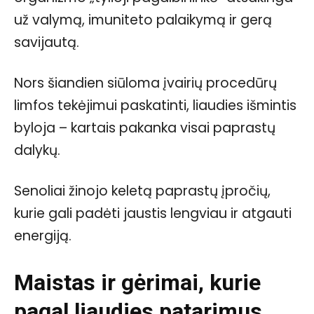
už valymą, imuniteto palaikymą ir gerą
savijautą.
Nors šiandien siūloma įvairių procedūrų
limfos tekėjimui paskatinti, liaudies išmintis
byloja – kartais pakanka visai paprastų
dalykų.
Senoliai žinojo keletą paprastų įpročių,
kurie gali padėti jaustis lengviau ir atgauti
energiją.
Maistas ir gėrimai, kurie
pagal liaudies patarimus