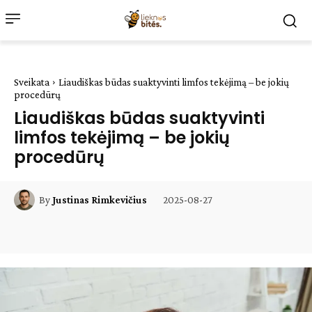
Sveikata
Liaudiškas būdas suaktyvinti limfos tekėjimą – be jokių
procedūrų
Liaudiškas būdas suaktyvinti
limfos tekėjimą – be jokių
procedūrų
2025-08-27
By
Justinas Rimkevičius
Facebook
WhatsApp
Paštu
Sp