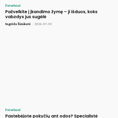
Patarimai
Pažvelkite į įkandimo žymę – ji išduos, koks
vabzdys jus sugėlė
Ingrida Šimkutė
-
2026-07-30
Patarimai
Pastebėjote pokyčių ant odos? Specialistė