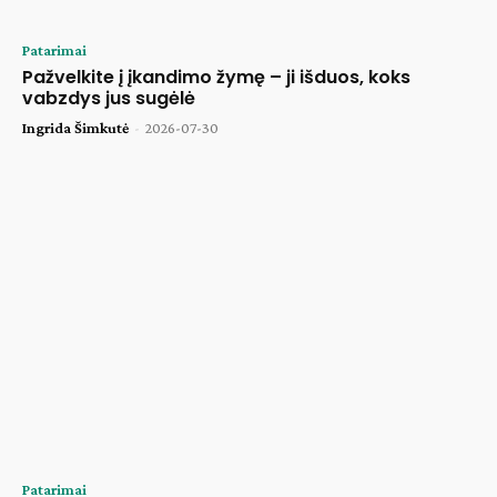
Patarimai
Pažvelkite į įkandimo žymę – ji išduos, koks
vabzdys jus sugėlė
Ingrida Šimkutė
-
2026-07-30
Patarimai