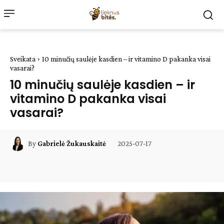
Sveikata
10 minučių saulėje kasdien – ir vitamino D pakanka visai
vasarai?
10 minučių saulėje kasdien – ir
vitamino D pakanka visai
vasarai?
2025-07-17
By
Gabrielė Žukauskaitė
Facebook
WhatsApp
Paštu
Sp