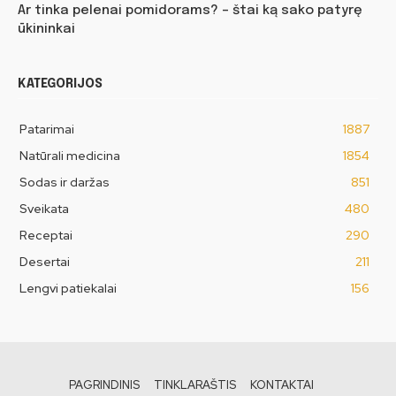
Ar tinka pelenai pomidorams? – štai ką sako patyrę
ūkininkai
KATEGORIJOS
Patarimai
1887
Natūrali medicina
1854
Sodas ir daržas
851
Sveikata
480
Receptai
290
Desertai
211
Lengvi patiekalai
156
PAGRINDINIS
TINKLARAŠTIS
KONTAKTAI