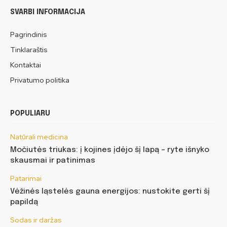
SVARBI INFORMACIJA
Pagrindinis
Tinklaraštis
Kontaktai
Privatumo politika
POPULIARU
Natūrali medicina
Močiutės triukas: į kojines įdėjo šį lapą – ryte išnyko
skausmai ir patinimas
Patarimai
Vėžinės ląstelės gauna energijos: nustokite gerti šį
papildą
Sodas ir daržas