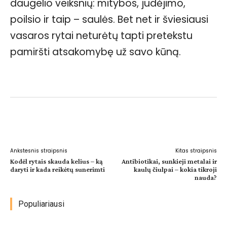
daugelio veiksnių: mitybos, judėjimo,
poilsio ir taip – saulės. Bet net ir šviesiausi
vasaros rytai neturėtų tapti pretekstu
pamiršti atsakomybę už savo kūną.
Facebook
WhatsApp
Paštu
Sp
Ankstesnis straipsnis
Kitas straipsnis
Kodėl rytais skauda kelius – ką
Antibiotikai, sunkieji metalai ir
daryti ir kada reikėtų sunerimti
kaulų čiulpai – kokia tikroji
nauda?
Populiariausi