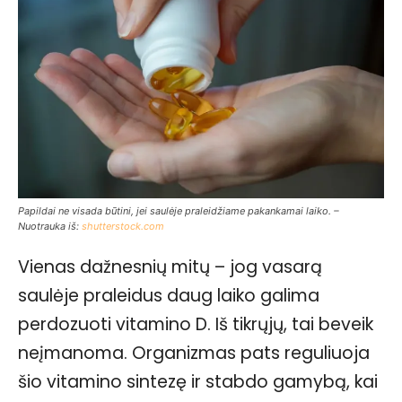
Papildai ne visada būtini, jei saulėje praleidžiame pakankamai laiko. –
Nuotrauka iš:
shutterstock.com
Vienas dažnesnių mitų – jog vasarą
saulėje praleidus daug laiko galima
perdozuoti vitamino D. Iš tikrųjų, tai beveik
neįmanoma. Organizmas pats reguliuoja
šio vitamino sintezę ir stabdo gamybą, kai