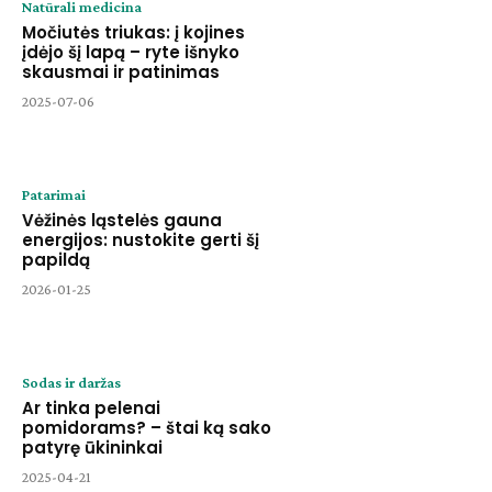
Natūrali medicina
Močiutės triukas: į kojines
įdėjo šį lapą – ryte išnyko
skausmai ir patinimas
2025-07-06
Patarimai
Vėžinės ląstelės gauna
energijos: nustokite gerti šį
papildą
2026-01-25
Sodas ir daržas
Ar tinka pelenai
pomidorams? – štai ką sako
patyrę ūkininkai
2025-04-21