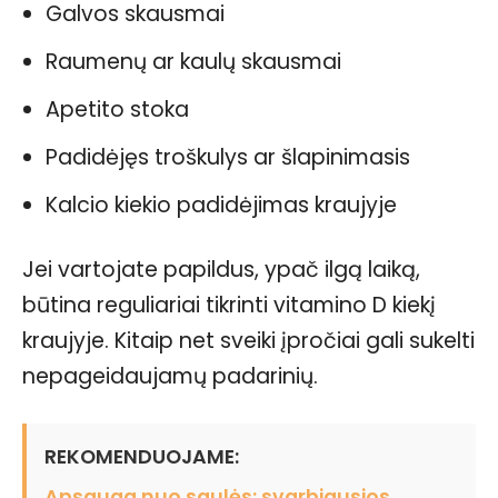
Galvos skausmai
Raumenų ar kaulų skausmai
Apetito stoka
Padidėjęs troškulys ar šlapinimasis
Kalcio kiekio padidėjimas kraujyje
Jei vartojate papildus, ypač ilgą laiką,
būtina reguliariai tikrinti vitamino D kiekį
kraujyje. Kitaip net sveiki įpročiai gali sukelti
nepageidaujamų padarinių.
REKOMENDUOJAME:
Apsauga nuo saulės: svarbiausios