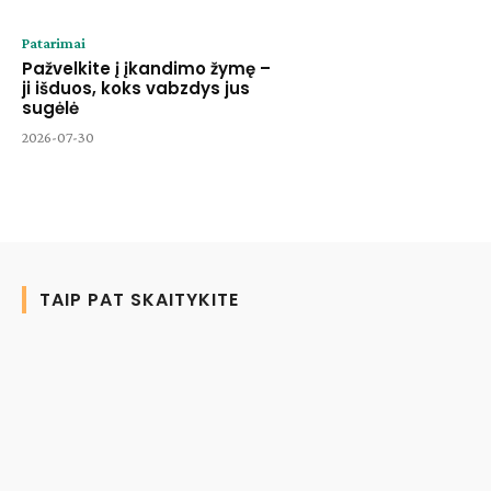
Patarimai
Pažvelkite į įkandimo žymę –
ji išduos, koks vabzdys jus
sugėlė
2026-07-30
TAIP PAT SKAITYKITE