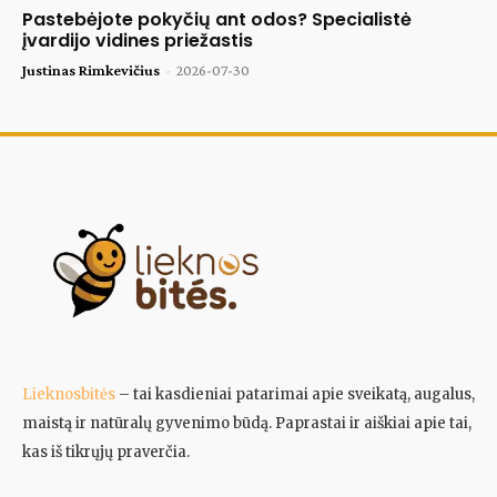
Pastebėjote pokyčių ant odos? Specialistė
įvardijo vidines priežastis
Justinas Rimkevičius
-
2026-07-30
Lieknosbitės
– tai kasdieniai patarimai apie sveikatą, augalus,
maistą ir natūralų gyvenimo būdą. Paprastai ir aiškiai apie tai,
kas iš tikrųjų praverčia.