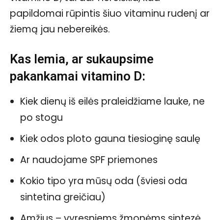
papildomai rūpintis šiuo vitaminu rudenį ar
žiemą jau nebereikės.
Kas lemia, ar sukaupsime
pakankamai vitamino D:
Kiek dienų iš eilės praleidžiame lauke, ne
po stogu
Kiek odos ploto gauna tiesioginę saulę
Ar naudojame SPF priemones
Kokio tipo yra mūsų oda (šviesi oda
sintetina greičiau)
Amžius – vyresniems žmonėms sintezė