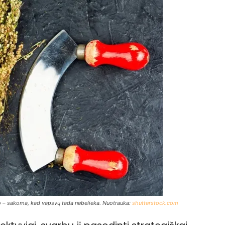
o – sakoma, kad vapsvų tada nebelieka. Nuotrauka:
shutterstock.com