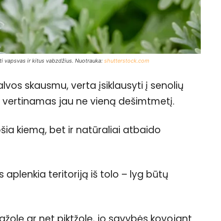
yti vapsvas ir kitus vabzdžius. Nuotrauka:
shutterstock.com
vos skausmu, verta įsiklausyti į senolių
ų vertinamas jau ne vieną dešimtmetį.
šia kiemą, bet ir natūraliai atbaido
plenkia teritoriją iš tolo – lyg būtų
stažolę ar net piktžolę, jo savybės kovojant