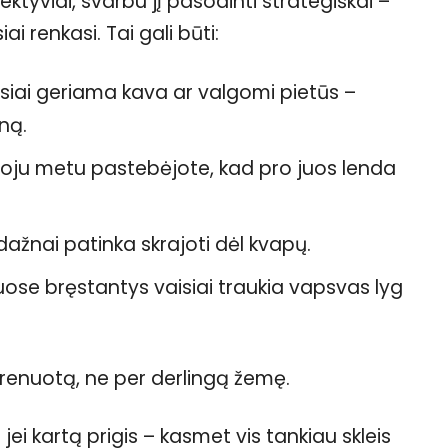
ktyviai, svarbu jį pasodinti strategiškai –
ai renkasi. Tai gali būti:
usiai geriama kava ar valgomi pietūs –
ną.
uoju metu pastebėjote, kad pro juos lenda
ažnai patinka skrajoti dėl kvapų.
iuose bręstantys vaisiai traukia vapsvas lyg
drenuotą, ne per derlingą žemę.
jei kartą prigis – kasmet vis tankiau skleis