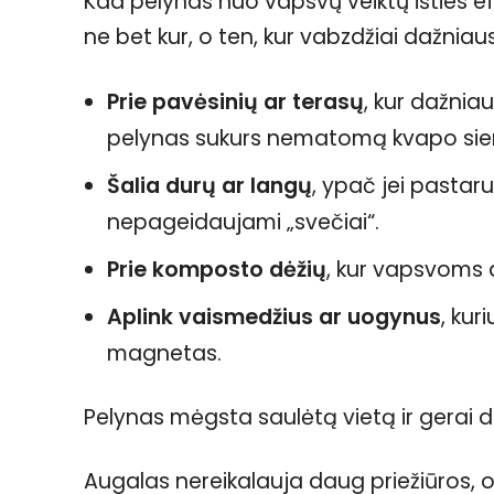
Kad pelynas nuo vapsvų veiktų išties efe
ne bet kur, o ten, kur vabzdžiai dažniausi
Prie pavėsinių ar terasų
, kur dažnia
pelynas sukurs nematomą kvapo sie
Šalia durų ar langų
, ypač jei pastar
nepageidaujami „svečiai“.
Prie komposto dėžių
, kur vapsvoms d
Aplink vaismedžius ar uogynus
, kur
magnetas.
Pelynas mėgsta saulėtą vietą ir gerai 
Augalas nereikalauja daug priežiūros, o 