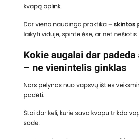
kvapą aplink.
Dar viena naudinga praktika –
skintos 
laikyti viduje, spintelėse, ar net nešioti
Kokie augalai dar padeda
– ne vienintelis ginklas
Nors pelynas nuo vapsvų išties veiksming
padėti.
Štai dar keli, kurie savo kvapu trikdo va
sode: