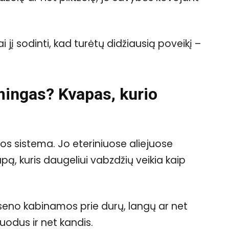
liai jį sodinti, kad turėtų didžiausią poveikį –
mingas? Kvapas, kurio
os sistema. Jo eteriniuose aliejuose
apą, kuris daugeliui vabzdžių veikia kaip
 seno kabinamos prie durų, langų ar net
uodus ir net kandis.