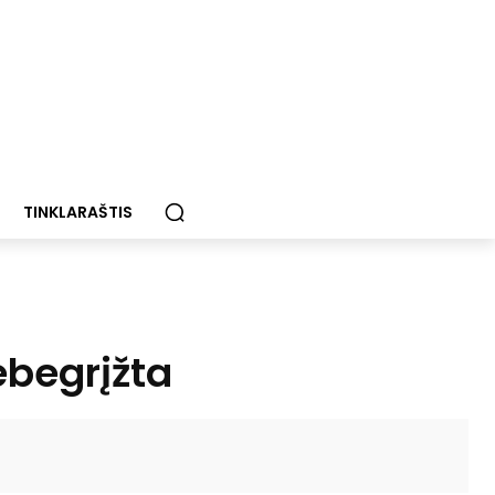
TINKLARAŠTIS
ebegrįžta
Paštu
Spausdinti
Viber