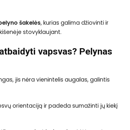
pelyno šakelės
, kurias galima džiovinti ir
s kišenėje stovyklaujant.
 atbaidyti vapsvas? Pelynas
as, jis nėra vienintelis augalas, galintis
psvų orientaciją ir padeda sumažinti jų kiekį