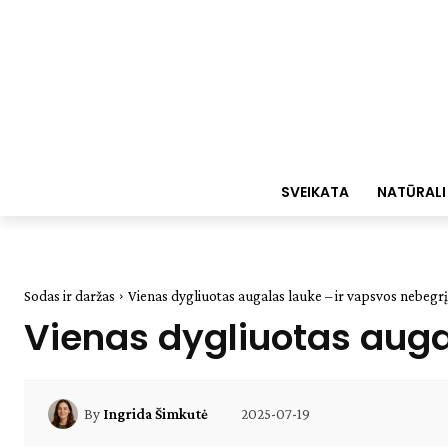
SVEIKATA
NATŪRALI
Sodas ir daržas
Vienas dygliuotas augalas lauke – ir vapsvos nebegrį
Vienas dygliuotas auga
2025-07-19
By
Ingrida Šimkutė