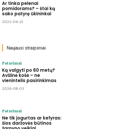
Ar tinka pelenai
pomidorams? – štai ką
sako patyrę ūkininkai
2025-04-21
Naujausi straipsniai
Patarimai
Ką valgyti po 60 metų?
Avižinė košė – ne
vienintelis pasirinkimas
2026-08-03
Patarimai
Ne tik jogurtas ar kefyras:
šios daržovės būtinos
žarnyno veiklai