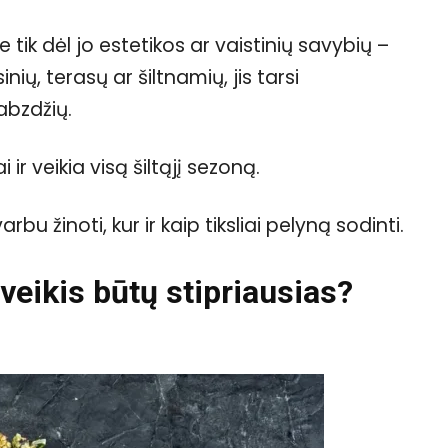
e tik dėl jo estetikos ar vaistinių savybių –
ių, terasų ar šiltnamių, jis tarsi
abzdžių.
ir veikia visą šiltąjį sezoną.
 žinoti, kur ir kaip tiksliai pelyną sodinti.
veikis būtų stipriausias?