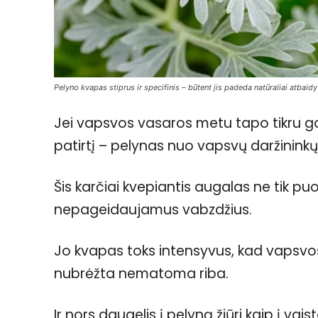
Pelyno kvapas stiprus ir specifinis – būtent jis padeda natūraliai atbaid
Jei vapsvos vasaros metu tapo tikru gal
patirtį – pelynas nuo vapsvų daržinink
Šis karčiai kvepiantis augalas ne tik puo
nepageidaujamus vabzdžius.
Jo kvapas toks intensyvus, kad vapsvos a
nubrėžta nematoma riba.
Ir nors daugelis į pelyną žiūri kaip į vai