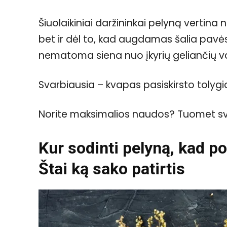
Šiuolaikiniai daržininkai pelyną vertina n
bet ir dėl to, kad augdamas šalia pavėsin
nematoma siena nuo įkyrių geliančių v
Svarbiausia – kvapas pasiskirsto tolygiai 
Norite maksimalios naudos? Tuomet svarbu
Kur sodinti pelyną, kad po
Štai ką sako patirtis