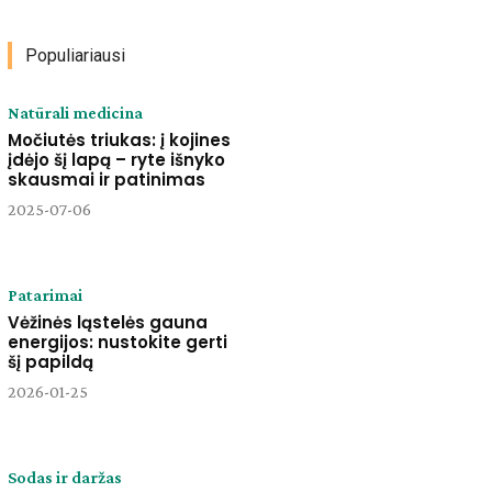
Populiariausi
Natūrali medicina
Močiutės triukas: į kojines
įdėjo šį lapą – ryte išnyko
skausmai ir patinimas
2025-07-06
Patarimai
Vėžinės ląstelės gauna
energijos: nustokite gerti
šį papildą
2026-01-25
Sodas ir daržas