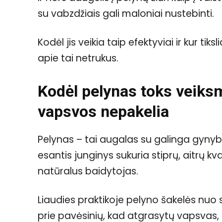
su vabzdžiais gali maloniai nustebinti.
Kodėl jis veikia taip efektyviai ir kur tiks
apie tai netrukus.
Kodėl pelynas toks veiks
vapsvos nepakelia
Pelynas – tai augalas su galinga gynyb
esantis junginys sukuria stiprų, aitrų kv
natūralus baidytojas.
Liaudies praktikoje pelyno šakelės nuo
prie pavėsinių, kad atgrasytų vapsvas, 