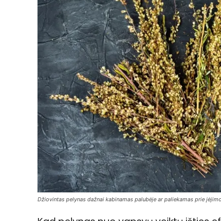
Džiovintas pelynas dažnai kabinamas palubėje ar paliekamas prie įėjim