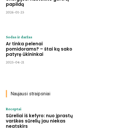
papildą
2026-01-25
Sodas ir daržas
Ar tinka pelenai
pomidorams? – štai ką sako
patyrę ūkininkai
2025-04-21
Naujausi straipsniai
Receptai
Sūreliai iš kefyro: nuo įprastų
varškės sūrelių jau niekas
neatskirs