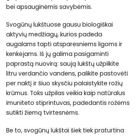
bei apsauginėmis savybėmis.
Svogūnų lukštuose gausu biologiškai
aktyvių medžiagų, kurios padeda
augalams tapti atsparesniems ligoms ir
kenkėjams. Iš jų galima pasigaminti
paprastą nuovirą: saują lukštų užpilkite
litru verdančio vandens, palikite pastovėti
per naktį ir šiuo skysčiu palaistykite rožių
krūmus. Toks užpilas veikia kaip natūralus
imuniteto stiprintuvas, padedantis rožėms
sutikti žiemą tvirtesnėms.
Be to, svogūnų lukštai šiek tiek praturtina