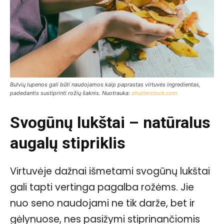
Bulvių lupenos gali būti naudojamos kaip paprastas virtuvės ingredientas,
padedantis sustiprinti rožių šaknis. Nuotrauka:
shutterstock.com
Svogūnų lukštai – natūralus
augalų stipriklis
Virtuvėje dažnai išmetami svogūnų lukštai
gali tapti vertinga pagalba rožėms. Jie
nuo seno naudojami ne tik darže, bet ir
gėlynuose, nes pasižymi stiprinančiomis