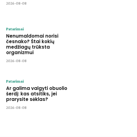
2026-08-08
Patarimai
Nenumaldomai norisi
česnako? Štai kokių
medžiagų trūksta
organizmui
2026-08-08
Patarimai
Ar galima valgyti obuolio
šerdį: kas atsitiks, jei
prarysite sėklas?
2026-08-08