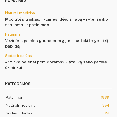
POPULIARU
Natūrali medicina
Močiutės triukas: į kojines įdėjo šį lapą – ryte išnyko
skausmai ir patinimas
Patarimai
Vėžinės ląstelės gauna energijos: nustokite gerti šį
papildą
Sodas ir daržas
Ar tinka pelenai pomidorams? – štai ką sako patyrę
ūkininkai
KATEGORIJOS
Patarimai
1889
Natūrali medicina
1854
Sodas ir daržas
851