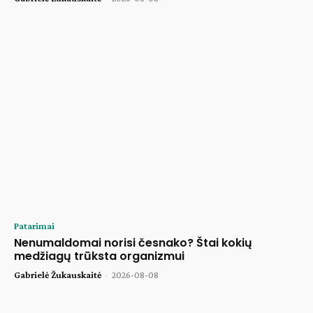
Patarimai
Nenumaldomai norisi česnako? Štai kokių
medžiagų trūksta organizmui
Gabrielė Žukauskaitė
-
2026-08-08