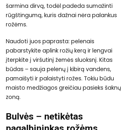
šarmina dirvą, todėl padeda sumažinti
rūgštingumą, kuris dažnai nėra palankus
rožėms.
Naudoti juos paprasta: pelenais
pabarstykite aplink rožių kerą ir lengvai
įterpkite į viršutinį žemės sluoksnį. Kitas
būdas – sauja pelenų į kibirą vandens,
pamaišyti ir palaistyti rožes. Tokiu būdu
maisto medžiagos greičiau pasieks šaknų
zoną.
Bulvės – netikėtas
pagalbininkas rožėms