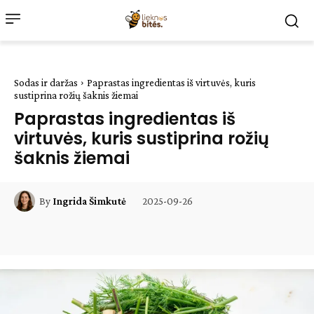
Sodas ir daržas
Paprastas ingredientas iš virtuvės, kuris
sustiprina rožių šaknis žiemai
Paprastas ingredientas iš
virtuvės, kuris sustiprina rožių
šaknis žiemai
2025-09-26
By
Ingrida Šimkutė
Facebook
WhatsApp
Paštu
Sp