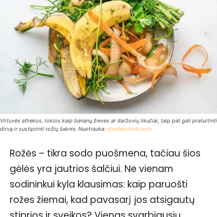
Virtuvės atliekos, tokios kaip bananų žievės ar daržovių likučiai, taip pat gali praturtinti
dirvą ir sustiprinti rožių šaknis. Nuotrauka:
shutterstock.com
Rožės – tikra sodo puošmena, tačiau šios
gėlės yra jautrios šalčiui. Ne vienam
sodininkui kyla klausimas: kaip paruošti
rožes žiemai, kad pavasarį jos atsigautų
stiprios ir sveikos? Vienas svarbiausių