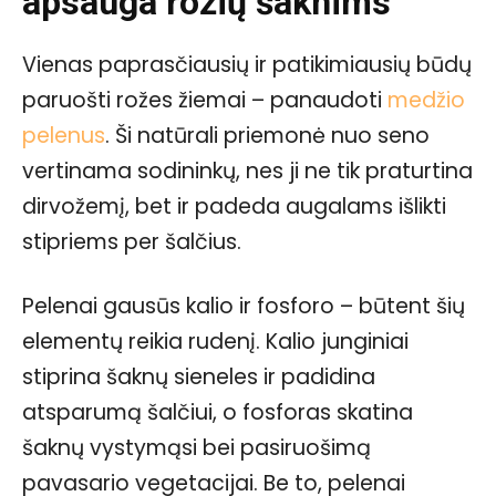
apsauga rožių šaknims
Vienas paprasčiausių ir patikimiausių būdų
paruošti rožes žiemai – panaudoti
medžio
pelenus
. Ši natūrali priemonė nuo seno
vertinama sodininkų, nes ji ne tik praturtina
dirvožemį, bet ir padeda augalams išlikti
stipriems per šalčius.
Pelenai gausūs kalio ir fosforo – būtent šių
elementų reikia rudenį. Kalio junginiai
stiprina šaknų sieneles ir padidina
atsparumą šalčiui, o fosforas skatina
šaknų vystymąsi bei pasiruošimą
pavasario vegetacijai. Be to, pelenai