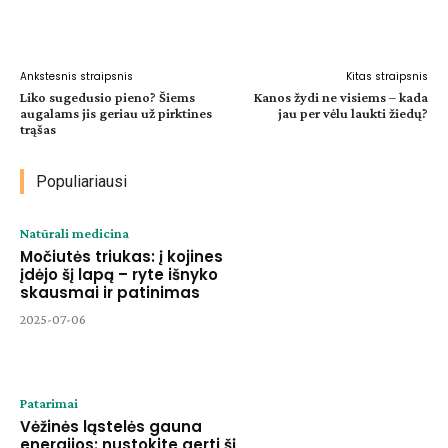
Facebook
WhatsApp
Paštu
Sp
Ankstesnis straipsnis
Kitas straipsnis
Liko sugedusio pieno? Šiems
Kanos žydi ne visiems – kada
augalams jis geriau už pirktines
jau per vėlu laukti žiedų?
trąšas
Populiariausi
Natūrali medicina
Močiutės triukas: į kojines
įdėjo šį lapą – ryte išnyko
skausmai ir patinimas
2025-07-06
Patarimai
Vėžinės ląstelės gauna
energijos: nustokite gerti šį