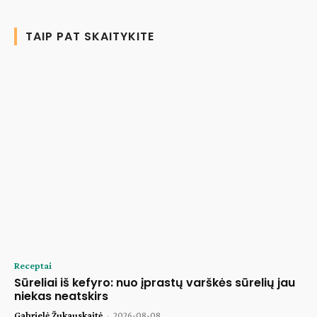
TAIP PAT SKAITYKITE
Receptai
Sūreliai iš kefyro: nuo įprastų varškės sūrelių jau
niekas neatskirs
Gabrielė Žukauskaitė
-
2026-08-08