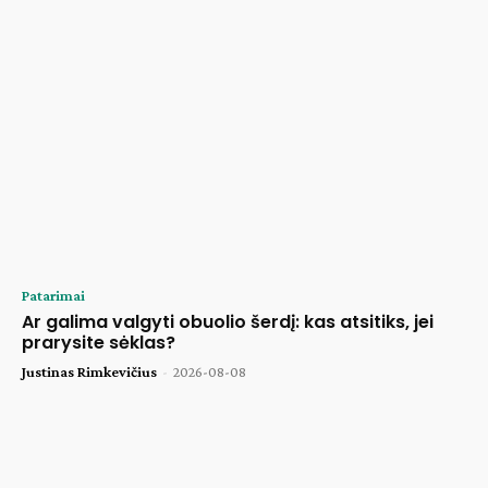
Patarimai
Ar galima valgyti obuolio šerdį: kas atsitiks, jei
prarysite sėklas?
Justinas Rimkevičius
-
2026-08-08