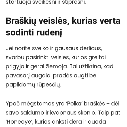
startuoja sveikesni ir stipresni.
Braškių veislės, kurias verta
sodinti rudenį
Jei norite sveiko ir gausaus derliaus,
svarbu pasirinkti veisles, kurios greitai
prigyja ir gerai žiemoja. Tai užtikrina, kad
pavasarį augalai pradės augti be
papildomų rūpesčių.
Ypač mėgstamos yra ‘Polka’ braškės – dėl
savo saldumo ir kvapnaus skonio. Taip pat
‘Honeoye’, kurios anksti dera ir duoda