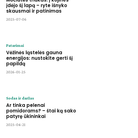
įdėjo šį lapą – ryte išnyko
skausmai ir patinimas
2025-07-06
Patarimai
Vėžinės ląstelės gauna
energijos: nustokite gerti šį
papildą
2026-01-25
Sodas ir daržas
Ar tinka pelenai
pomidorams? – štai ką sako
patyrę ūkininkai
2025-04-21