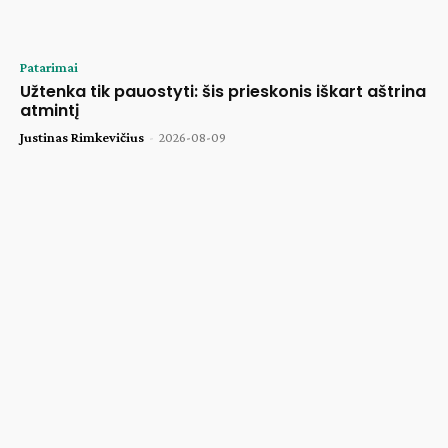
Patarimai
Užtenka tik pauostyti: šis prieskonis iškart aštrina
atmintį
Justinas Rimkevičius
-
2026-08-09