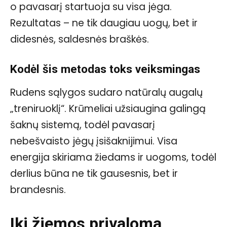
o pavasarį startuoja su visa jėga.
Rezultatas – ne tik daugiau uogų, bet ir
didesnės, saldesnės braškės.
Kodėl šis metodas toks veiksmingas
Rudens sąlygos sudaro natūralų augalų
„treniruoklį“. Krūmeliai užsiaugina galingą
šaknų sistemą, todėl pavasarį
nebešvaisto jėgų įsišaknijimui. Visa
energija skiriama žiedams ir uogoms, todėl
derlius būna ne tik gausesnis, bet ir
brandesnis.
Iki žiemos privaloma