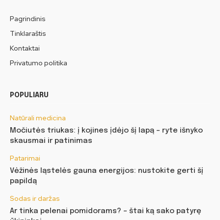
Pagrindinis
Tinklaraštis
Kontaktai
Privatumo politika
POPULIARU
Natūrali medicina
Močiutės triukas: į kojines įdėjo šį lapą – ryte išnyko
skausmai ir patinimas
Patarimai
Vėžinės ląstelės gauna energijos: nustokite gerti šį
papildą
Sodas ir daržas
Ar tinka pelenai pomidorams? – štai ką sako patyrę