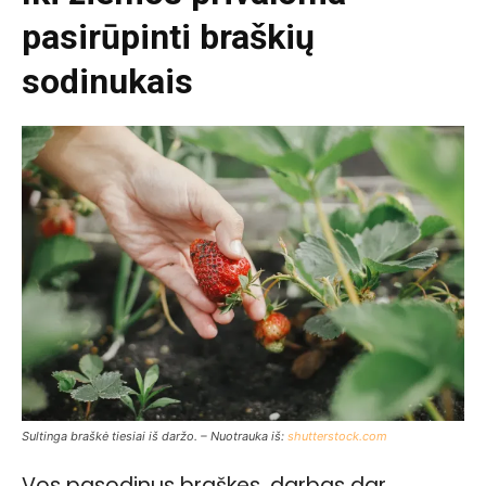
pasirūpinti braškių
sodinukais
Sultinga braškė tiesiai iš daržo. – Nuotrauka iš:
shutterstock.com
Vos pasodinus braškes, darbas dar