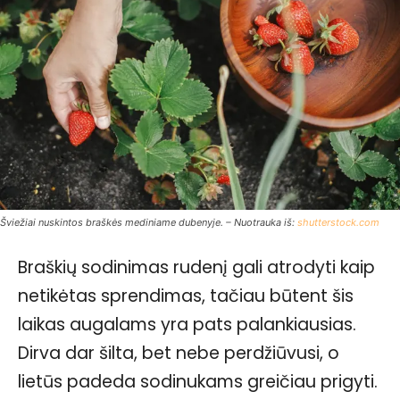
Šviežiai nuskintos braškės mediniame dubenyje. – Nuotrauka iš:
shutterstock.com
Braškių sodinimas rudenį gali atrodyti kaip
netikėtas sprendimas, tačiau būtent šis
laikas augalams yra pats palankiausias.
Dirva dar šilta, bet nebe perdžiūvusi, o
lietūs padeda sodinukams greičiau prigyti.