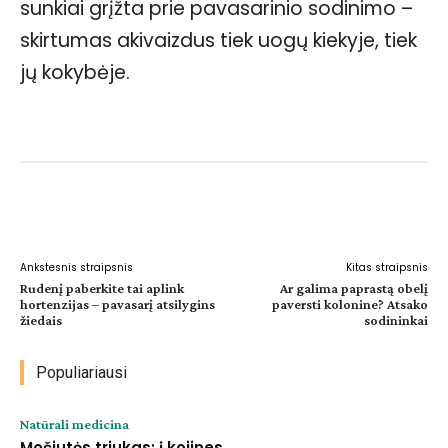
sunkiai grįžta prie pavasarinio sodinimo –
skirtumas akivaizdus tiek uogų kiekyje, tiek
jų kokybėje.
Facebook
WhatsApp
Paštu
Sp
Ankstesnis straipsnis
Kitas straipsnis
Rudenį paberkite tai aplink
Ar galima paprastą obelį
hortenzijas – pavasarį atsilygins
paversti kolonine? Atsako
žiedais
sodininkai
Populiariausi
Natūrali medicina
Močiutės triukas: į kojines