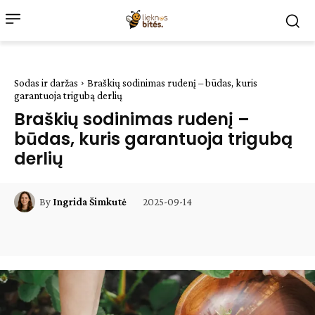
Sodas ir daržas
Braškių sodinimas rudenį – būdas, kuris
garantuoja trigubą derlių
Braškių sodinimas rudenį –
būdas, kuris garantuoja trigubą
derlių
2025-09-14
By
Ingrida Šimkutė
Facebook
WhatsApp
Paštu
Sp