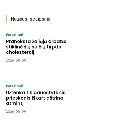
Naujausi straipsniai
Patarimai
Pranoksta žaliąją arbatą:
stiklinė šių sulčių tirpdo
cholesterolį
2026-08-09
Patarimai
Užtenka tik pauostyti: šis
prieskonis iškart aštrina
atmintį
2026-08-09