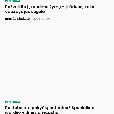
Patarimai
Pažvelkite į įkandimo žymę – ji išduos, koks
vabzdys jus sugėlė
Ingrida Šimkutė
-
2026-07-30
Patarimai
Pastebėjote pokyčių ant odos? Specialistė
įvardijo vidines priežastis