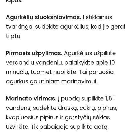
lapus.
Agurkėlių sluoksniavimas.
Į stiklainius
tvarkingai sudėkite agurkėlius, kad jie gerai
tilptų.
Pirmasis užpylimas.
Agurkėlius užpilkite
verdančiu vandeniu, palaikykite apie 10
minučių, tuomet nupilkite. Tai paruošia
agurkus galutiniam marinavimui.
Marinato virimas.
Į puodą supilkite 1,5 l
vandens, sudėkite druską, cukrų, pipirus,
kvapiuosius pipirus ir garstyčių sėklas.
Užvirkite. Tik pabaigoje supilkite actą.