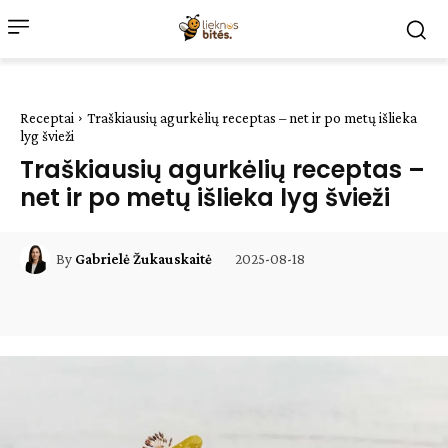
Receptai
Traškiausių agurkėlių receptas – net ir po metų išlieka
lyg švieži
Traškiausių agurkėlių receptas –
net ir po metų išlieka lyg švieži
2025-08-18
By
Gabrielė Žukauskaitė
Facebook
WhatsApp
Paštu
Sp