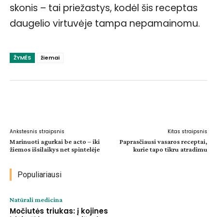
skonis – tai priežastys, kodėl šis receptas
daugelio virtuvėje tampa nepamainomu.
ŽYMĖS
žiemai
Facebook
WhatsApp
Paštu
Sp
Ankstesnis straipsnis
Kitas straipsnis
Marinuoti agurkai be acto – iki
Paprasčiausi vasaros receptai,
žiemos išsilaikys net spintelėje
kurie tapo tikru atradimu
Populiariausi
Natūrali medicina
Močiutės triukas: į kojines