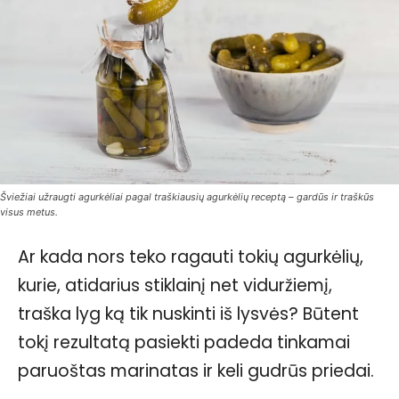
Šviežiai užraugti agurkėliai pagal traškiausių agurkėlių receptą – gardūs ir traškūs
visus metus.
Ar kada nors teko ragauti tokių agurkėlių,
kurie, atidarius stiklainį net viduržiemį,
traška lyg ką tik nuskinti iš lysvės? Būtent
tokį rezultatą pasiekti padeda tinkamai
paruoštas marinatas ir keli gudrūs priedai.