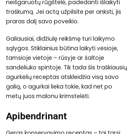
neišgaruotų rūgštelė, padedanti išlaikyti
traškumą. Jei actą užpilsite per anksti, jis
praras dalį savo poveikio.
Galiausiai, didžiulę reikšmę turi laikymo
sąlygos. Stiklainius būtina laikyti vėsioje,
tamsioje vietoje – rūsyje ar šaltoje
sandėliuko spintoje. Tik tada šis traškiausių
agurkėlių receptas atskleidžia visą savo
galią, o agurkai lieka tokie, kad net po
metų juos malonu krimstelėti.
Apibendrinant
Geras konservavimo receptas – tai tarsi