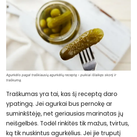
Agurkėlis pagal traškiausių agurkėlių receptą – puikiai išlaikęs skonį ir
traškumą.
Traškumas yra tai, kas šį receptą daro
ypatingą. Jei agurkai bus pernokę ar
suminkštėję, net geriausias marinatas jų
neišgelbės. Todėl rinkitės tik mažus, tvirtus,
ką tik nuskintus agurkėlius. Jei jie truputį