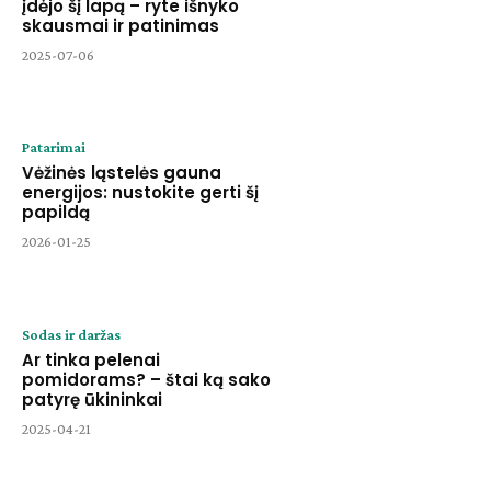
įdėjo šį lapą – ryte išnyko
skausmai ir patinimas
2025-07-06
Patarimai
Vėžinės ląstelės gauna
energijos: nustokite gerti šį
papildą
2026-01-25
Sodas ir daržas
Ar tinka pelenai
pomidorams? – štai ką sako
patyrę ūkininkai
2025-04-21