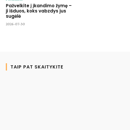
Pažvelkite į įkandimo žymę –
ji išduos, koks vabzdys jus
sugėlė
2026-07-30
TAIP PAT SKAITYKITE