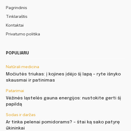
Pagrindinis
Tinklaraštis
Kontaktai
Privatumo politika
POPULIARU
Natūrali medicina
Močiutės triukas: į kojines įdėjo šį lapą – ryte išnyko
skausmai ir patinimas
Patarimai
Vėžinės ląstelės gauna energijos: nustokite gerti šį
papildą
Sodas ir daržas
Ar tinka pelenai pomidorams? – štai ką sako patyrę
ūkininkai