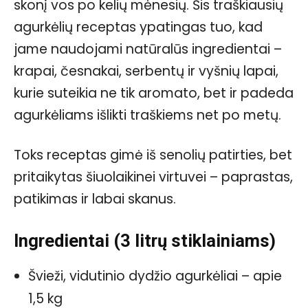
skonį vos po kelių mėnesių. Šis traškiausių
agurkėlių receptas ypatingas tuo, kad
jame naudojami natūralūs ingredientai –
krapai, česnakai, serbentų ir vyšnių lapai,
kurie suteikia ne tik aromato, bet ir padeda
agurkėliams išlikti traškiems net po metų.
Toks receptas gimė iš senolių patirties, bet
pritaikytas šiuolaikinei virtuvei – paprastas,
patikimas ir labai skanus.
Ingredientai (3 litrų stiklainiams)
Švieži, vidutinio dydžio agurkėliai – apie
1,5 kg