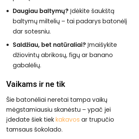
Daugiau baltymų?
Įdėkite šaukštą
baltymų miltelių – tai padarys batonėlį
dar sotesniu.
Saldžiau, bet natūraliai?
Įmaišykite
džiovintų abrikosų, figų ar banano
gabalėlių.
Vaikams ir ne tik
Šie batonėliai neretai tampa vaikų
mėgstamiausiu skanėstu – ypač jei
įdedate šiek tiek
kakavos
ar trupučio
tamsaus šokolado.