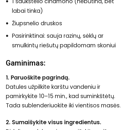
1 šaukštelio cinamono (nebūtina, bet
labai tinka)
Žiupsnelio druskos
Pasirinktinai: sauja razinų, sėklų ar
smulkintų riešutų papildomam skoniui
Gaminimas:
1. Paruoškite pagrindą.
Datules užpilkite karštu vandeniu ir
pamirkykite 10–15 min., kad suminkštėtų.
Tada sublenderiuokite iki vientisos masės.
2. Sumaišykite visus ingredientus.