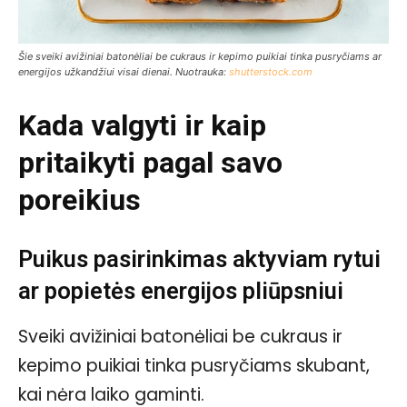
Šie sveiki avižiniai batonėliai be cukraus ir kepimo puikiai tinka pusryčiams ar
energijos užkandžiui visai dienai. Nuotrauka:
shutterstock.com
Kada valgyti ir kaip
pritaikyti pagal savo
poreikius
Puikus pasirinkimas aktyviam rytui
ar popietės energijos pliūpsniui
Sveiki avižiniai batonėliai be cukraus ir
kepimo puikiai tinka pusryčiams skubant,
kai nėra laiko gaminti.