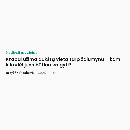
Natūrali medicina
Krapai užima aukštą vietą tarp žalumynų – kam
ir kodėl juos būtina valgyti?
Ingrida Šimkutė
-
2026-08-08