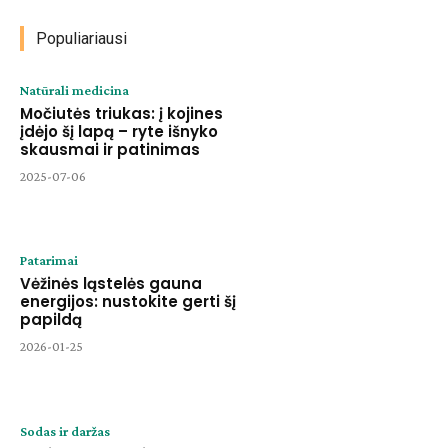
Populiariausi
Natūrali medicina
Močiutės triukas: į kojines
įdėjo šį lapą – ryte išnyko
skausmai ir patinimas
2025-07-06
Patarimai
Vėžinės ląstelės gauna
energijos: nustokite gerti šį
papildą
2026-01-25
Sodas ir daržas