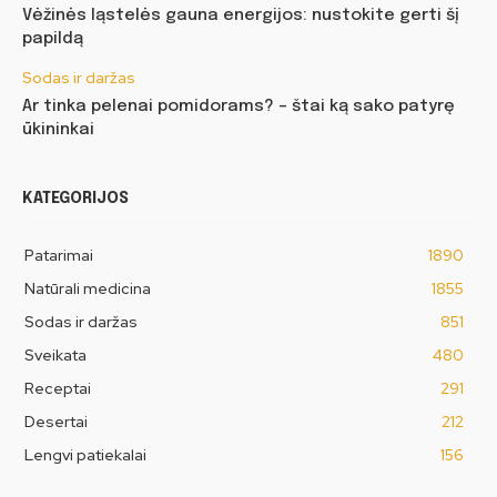
Vėžinės ląstelės gauna energijos: nustokite gerti šį
papildą
Sodas ir daržas
Ar tinka pelenai pomidorams? – štai ką sako patyrę
ūkininkai
KATEGORIJOS
Patarimai
1890
Natūrali medicina
1855
Sodas ir daržas
851
Sveikata
480
Receptai
291
Desertai
212
Lengvi patiekalai
156