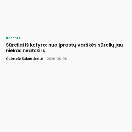
Receptai
Sūreliai iš kefyro: nuo įprastų varškės sūrelių jau
niekas neatskirs
Gabrielė Žukauskaitė
-
2026-08-08