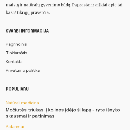
maistą ir natūralų gyvenimo būdą. Paprastai ir aiškiai apie tai,
kas iš tikrųjų praverčia.
SVARBI INFORMACIJA
Pagrindinis
Tinklaraštis
Kontaktai
Privatumo politika
POPULIARU
Natūrali medicina
Močiutės triukas: į kojines įdėjo šį lapą – ryte išnyko
skausmai ir patinimas
Patarimai