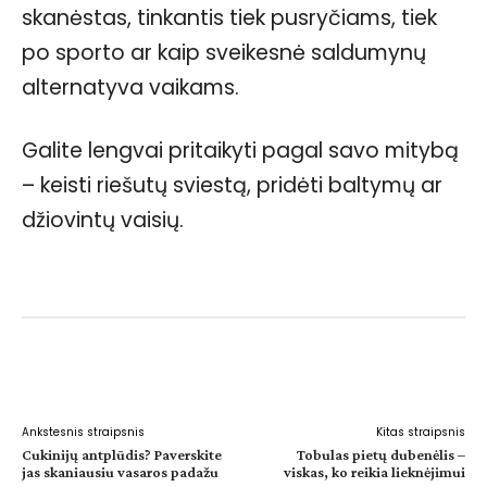
skanėstas, tinkantis tiek pusryčiams, tiek
po sporto ar kaip sveikesnė saldumynų
alternatyva vaikams.
Galite lengvai pritaikyti pagal savo mitybą
– keisti riešutų sviestą, pridėti baltymų ar
džiovintų vaisių.
Facebook
WhatsApp
Paštu
Sp
Ankstesnis straipsnis
Kitas straipsnis
Cukinijų antplūdis? Paverskite
Tobulas pietų dubenėlis –
jas skaniausiu vasaros padažu
viskas, ko reikia lieknėjimui