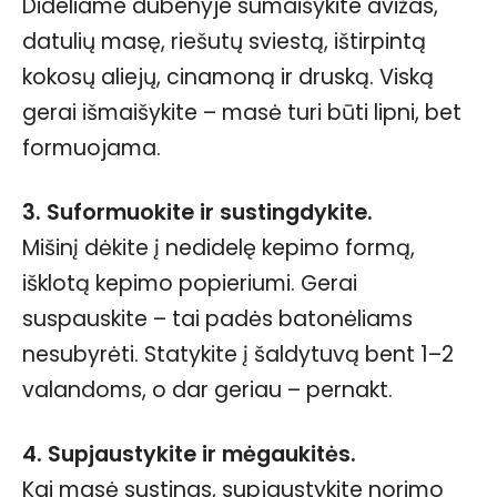
Dideliame dubenyje sumaišykite avižas,
datulių masę, riešutų sviestą, ištirpintą
kokosų aliejų, cinamoną ir druską. Viską
gerai išmaišykite – masė turi būti lipni, bet
formuojama.
3. Suformuokite ir sustingdykite.
Mišinį dėkite į nedidelę kepimo formą,
išklotą kepimo popieriumi. Gerai
suspauskite – tai padės batonėliams
nesubyrėti. Statykite į šaldytuvą bent 1–2
valandoms, o dar geriau – pernakt.
4. Supjaustykite ir mėgaukitės.
Kai masė sustings, supjaustykite norimo