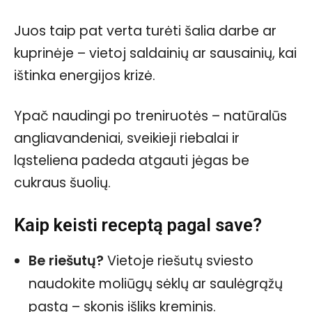
Juos taip pat verta turėti šalia darbe ar
kuprinėje – vietoj saldainių ar sausainių, kai
ištinka energijos krizė.
Ypač naudingi po treniruotės – natūralūs
angliavandeniai, sveikieji riebalai ir
ląsteliena padeda atgauti jėgas be
cukraus šuolių.
Kaip keisti receptą pagal save?
Be riešutų?
Vietoje riešutų sviesto
naudokite moliūgų sėklų ar saulėgrąžų
pastą – skonis išliks kreminis.