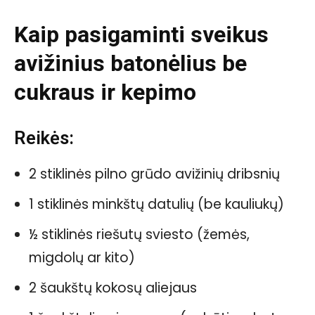
Kaip pasigaminti sveikus
avižinius batonėlius be
cukraus ir kepimo
Reikės:
2 stiklinės pilno grūdo avižinių dribsnių
1 stiklinės minkštų datulių (be kauliukų)
½ stiklinės riešutų sviesto (žemės,
migdolų ar kito)
2 šaukštų kokosų aliejaus