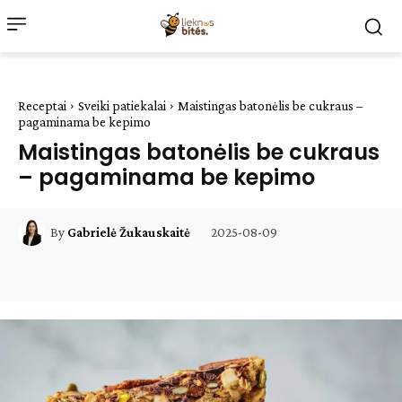
Receptai
Sveiki patiekalai
Maistingas batonėlis be cukraus –
pagaminama be kepimo
Maistingas batonėlis be cukraus
– pagaminama be kepimo
2025-08-09
By
Gabrielė Žukauskaitė
Facebook
WhatsApp
Paštu
Sp