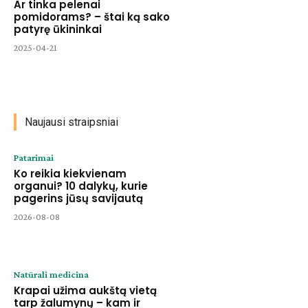
Ar tinka pelenai
pomidorams? – štai ką sako
patyrę ūkininkai
2025-04-21
Naujausi straipsniai
Patarimai
Ko reikia kiekvienam
organui? 10 dalykų, kurie
pagerins jūsų savijautą
2026-08-08
Natūrali medicina
Krapai užima aukštą vietą
tarp žalumynų – kam ir