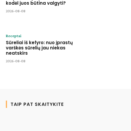
kodėl juos būtina valgyti?
2026-08-08
Receptai
Sūreliai iš kefyro: nuo įprastų
varškės sūrelių jau niekas
neatskirs
2026-08-08
TAIP PAT SKAITYKITE