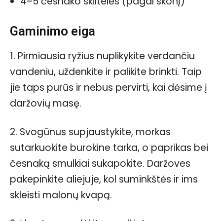
4–5 česnako skiltelės (pagal skonį)
Gaminimo eiga
1. Pirmiausia ryžius nuplikykite verdančiu
vandeniu, uždenkite ir palikite brinkti. Taip
jie taps purūs ir nebus pervirti, kai dėsime į
daržovių masę.
2. Svogūnus supjaustykite, morkas
sutarkuokite burokine tarka, o paprikas bei
česnaką smulkiai sukapokite. Daržoves
pakepinkite aliejuje, kol suminkštės ir ims
skleisti malonų kvapą.