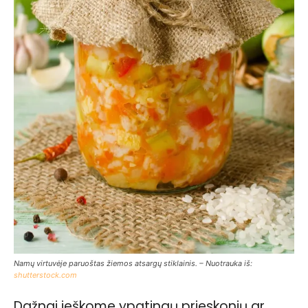
Namų virtuvėje paruoštas žiemos atsargų stiklainis. – Nuotrauka iš:
shutterstock.com
Dažnai ieškome ypatingų prieskonių ar