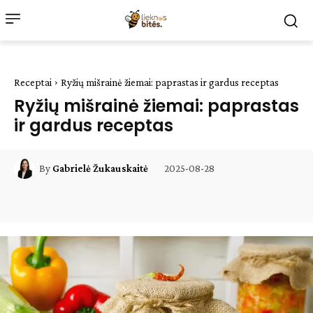
Receptai
Ryžių mišrainė žiemai: paprastas ir gardus receptas
Ryžių mišrainė žiemai: paprastas
ir gardus receptas
2025-08-28
By
Gabrielė Žukauskaitė
Facebook
WhatsApp
Paštu
Sp