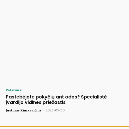
Patarimai
Pastebėjote pokyčių ant odos? Specialistė
įvardijo vidines priežastis
Justinas Rimkevičius
-
2026-07-30