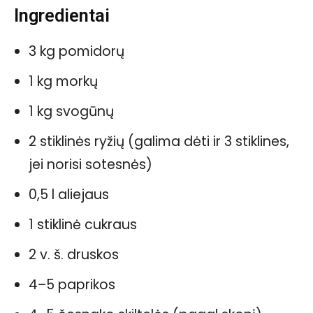
Ingredientai
3 kg pomidorų
1 kg morkų
1 kg svogūnų
2 stiklinės ryžių (galima dėti ir 3 stiklines,
jei norisi sotesnės)
0,5 l aliejaus
1 stiklinė cukraus
2 v. š. druskos
4–5 paprikos