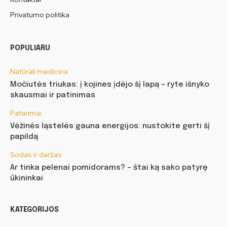
Privatumo politika
POPULIARU
Natūrali medicina
Močiutės triukas: į kojines įdėjo šį lapą – ryte išnyko
skausmai ir patinimas
Patarimai
Vėžinės ląstelės gauna energijos: nustokite gerti šį
papildą
Sodas ir daržas
Ar tinka pelenai pomidorams? – štai ką sako patyrę
ūkininkai
KATEGORIJOS