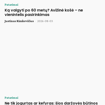
Patarimai
Ką valgyti po 60 metų? Avižinė košė – ne
vienintelis pasirinkimas
Justinas Rimkevičius
-
2026-08-03
Patarimai
Ne tik jogurtas ar kefyras: šios daržovės būtinos