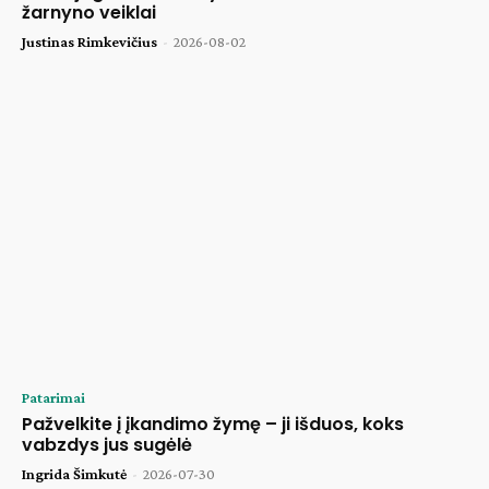
žarnyno veiklai
Justinas Rimkevičius
-
2026-08-02
Patarimai
Pažvelkite į įkandimo žymę – ji išduos, koks
vabzdys jus sugėlė
Ingrida Šimkutė
-
2026-07-30