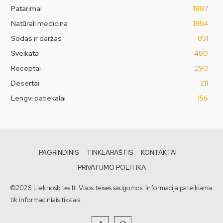
Patarimai
1887
Natūrali medicina
1854
Sodas ir daržas
851
Sveikata
480
Receptai
290
Desertai
211
Lengvi patiekalai
156
PAGRINDINIS
TINKLARAŠTIS
KONTAKTAI
PRIVATUMO POLITIKA
©2026 Lieknosbitės.lt. Visos teisės saugomos. Informacija pateikiama
tik informaciniais tikslais.