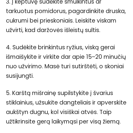
3. Į keptuvę sudėkite smulkintus ar
tarkuotus pomidorus, pagardinkite druska,
cukrumi bei prieskoniais. Leiskite viskam
užvirti, kad daržovės išleistų sultis.
4. Sudėkite brinkintus ryžius, viską gerai
išmaišykite ir virkite dar apie 15–20 minučių
nuo užvirimo. Masė turi sutirštėti, o skoniai
susijungti.
5. Karštą mišrainę supilstykite į švarius
stiklainius, užsukite dangteliais ir apverskite
aukštyn dugnu, kol visiškai atvės. Taip
užtikrinsite gerą laikymąsi per visą žiemą.