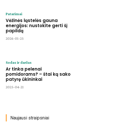
Patarimai
Vėžinės ląstelės gauna
energijos: nustokite gerti šį
papildą
2026-01-25
Sodas ir daržas
Ar tinka pelenai
pomidorams? – štai ką sako
patyrę ūkininkai
2025-04-21
Naujausi straipsniai