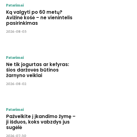
Patarimai
Ką valgyti po 60 metų?
Avižinė košė – ne vienintelis
pasirinkimas
2026-08-03
Patarimai
Ne tik jogurtas ar kefyras:
šios daržovės būtinos
žarnyno veiklai
2026-08-02
Patarimai
Pažvelkite į įkandimo žymę –
ji išduos, koks vabzdys jus
sugėlė
2026-07-30