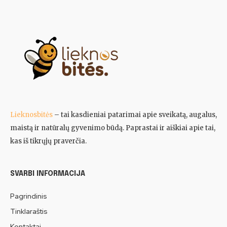
Lieknosbitės
– tai kasdieniai patarimai apie sveikatą, augalus,
maistą ir natūralų gyvenimo būdą. Paprastai ir aiškiai apie tai,
kas iš tikrųjų praverčia.
SVARBI INFORMACIJA
Pagrindinis
Tinklaraštis
Kontaktai