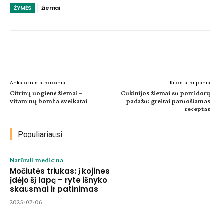
ŽYMĖS
žiemai
Facebook
WhatsApp
Paštu
Sp
Ankstesnis straipsnis
Kitas straipsnis
Citrinų uogienė žiemai –
Cukinijos žiemai su pomidorų
vitaminų bomba sveikatai
padažu: greitai paruošiamas
receptas
Populiariausi
Natūrali medicina
Močiutės triukas: į kojines
įdėjo šį lapą – ryte išnyko
skausmai ir patinimas
2025-07-06