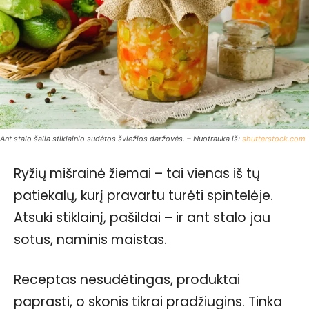
Ant stalo šalia stiklainio sudėtos šviežios daržovės. – Nuotrauka iš:
shutterstock.com
Ryžių mišrainė žiemai – tai vienas iš tų
patiekalų, kurį pravartu turėti spintelėje.
Atsuki stiklainį, pašildai – ir ant stalo jau
sotus, naminis maistas.
Receptas nesudėtingas, produktai
paprasti, o skonis tikrai pradžiugins. Tinka