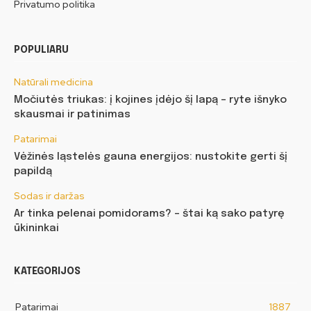
Privatumo politika
POPULIARU
Natūrali medicina
Močiutės triukas: į kojines įdėjo šį lapą – ryte išnyko
skausmai ir patinimas
Patarimai
Vėžinės ląstelės gauna energijos: nustokite gerti šį
papildą
Sodas ir daržas
Ar tinka pelenai pomidorams? – štai ką sako patyrę
ūkininkai
KATEGORIJOS
Patarimai
1887