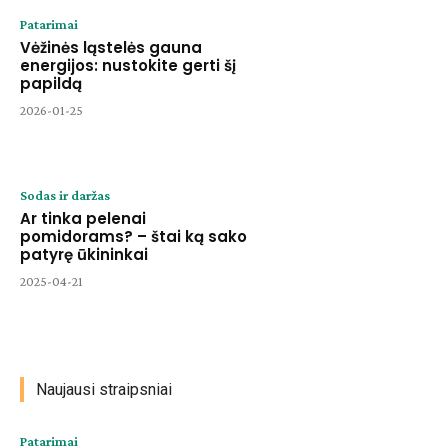
Patarimai
Vėžinės ląstelės gauna
energijos: nustokite gerti šį
papildą
2026-01-25
Sodas ir daržas
Ar tinka pelenai
pomidorams? – štai ką sako
patyrę ūkininkai
2025-04-21
Naujausi straipsniai
Patarimai