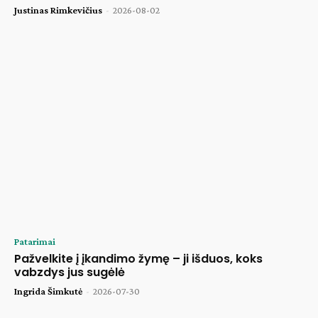
Justinas Rimkevičius
-
2026-08-02
Patarimai
Pažvelkite į įkandimo žymę – ji išduos, koks
vabzdys jus sugėlė
Ingrida Šimkutė
-
2026-07-30