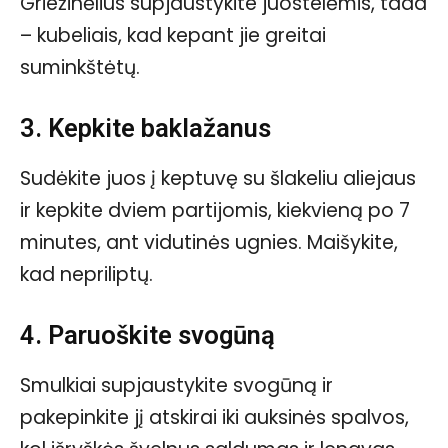
Griežinėlius supjaustykite juostelėmis, tada
– kubeliais, kad kepant jie greitai
suminkštėtų.
3. Kepkite baklažanus
Sudėkite juos į keptuvę su šlakeliu aliejaus
ir kepkite dviem partijomis, kiekvieną po 7
minutes, ant vidutinės ugnies. Maišykite,
kad nepriliptų.
4. Paruoškite svogūną
Smulkiai supjaustykite svogūną ir
pakepinkite jį atskirai iki auksinės spalvos,