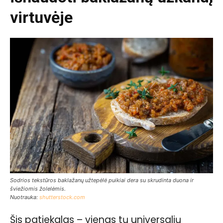
virtuvėje
Sodrios tekstūros baklažanų užtepėlė puikiai dera su skrudinta duona ir
šviežiomis žolelėmis.
Nuotrauka:
shutterstock.com
Šis patiekalas – vienas tų universalių