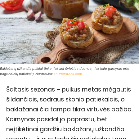
Baklažanų užkandis puikiai tinka tiek ant šviežios duonos, tiek kaip garnyras prie
pagrindinių patiekalų. Nuotrauka:
shutterstock.com
Šaltasis sezonas – puikus metas mėgautis
šildančiais, sodraus skonio patiekalais, o
baklažanai čia tampa tikra virtuvės pažiba.
Kaimynas pasidalijo paprastu, bet
neįtikėtinai gardžiu baklažanų užkandžio