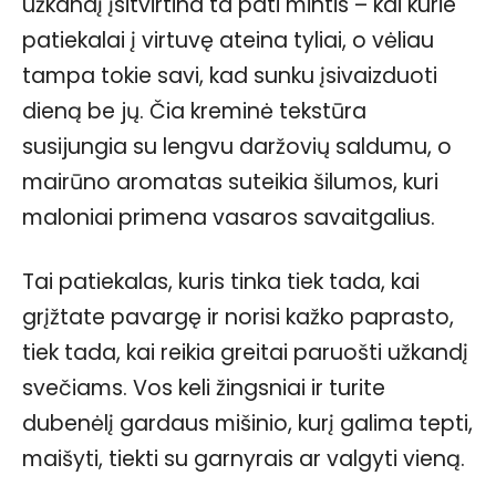
užkandį įsitvirtina ta pati mintis – kai kurie
patiekalai į virtuvę ateina tyliai, o vėliau
tampa tokie savi, kad sunku įsivaizduoti
dieną be jų. Čia kreminė tekstūra
susijungia su lengvu daržovių saldumu, o
mairūno aromatas suteikia šilumos, kuri
maloniai primena vasaros savaitgalius.
Tai patiekalas, kuris tinka tiek tada, kai
grįžtate pavargę ir norisi kažko paprasto,
tiek tada, kai reikia greitai paruošti užkandį
svečiams. Vos keli žingsniai ir turite
dubenėlį gardaus mišinio, kurį galima tepti,
maišyti, tiekti su garnyrais ar valgyti vieną.