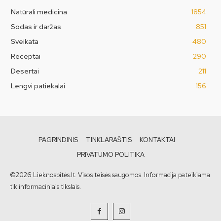
Natūrali medicina
1854
Sodas ir daržas
851
Sveikata
480
Receptai
290
Desertai
211
Lengvi patiekalai
156
PAGRINDINIS
TINKLARAŠTIS
KONTAKTAI
PRIVATUMO POLITIKA
©2026 Lieknosbitės.lt. Visos teisės saugomos. Informacija pateikiama
tik informaciniais tikslais.