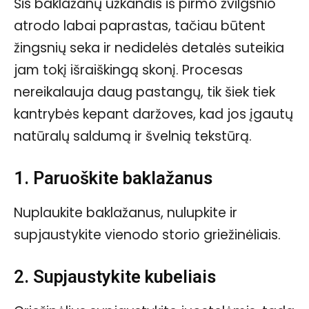
Šis baklažanų užkandis iš pirmo žvilgsnio
atrodo labai paprastas, tačiau būtent
žingsnių seka ir nedidelės detalės suteikia
jam tokį išraiškingą skonį. Procesas
nereikalauja daug pastangų, tik šiek tiek
kantrybės kepant daržoves, kad jos įgautų
natūralų saldumą ir švelnią tekstūrą.
1. Paruoškite baklažanus
Nuplaukite baklažanus, nulupkite ir
supjaustykite vienodo storio griežinėliais.
2. Supjaustykite kubeliais