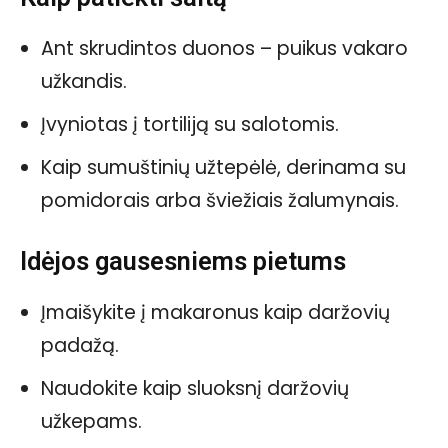
Ant skrudintos duonos – puikus vakaro
užkandis.
Įvyniotas į tortiliją su salotomis.
Kaip sumuštinių užtepėlė, derinama su
pomidorais arba šviežiais žalumynais.
Idėjos gausesniems pietums
Įmaišykite į makaronus kaip daržovių
padažą.
Naudokite kaip sluoksnį daržovių
užkepams.