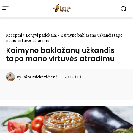
Receptai
Lengvi patiekalai
Kaimyno baklažanų užkandis tapo
mano virtuvės atradimu
Kaimyno baklažanų užkandis
tapo mano virtuvės atradimu
2025-12-13
By
Rūta Mickevičienė
Facebook
WhatsApp
Paštu
Sp