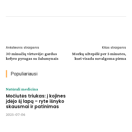
Facebook
WhatsApp
Paštu
Sp
Ankstesnis straipsnis
Kitas straipsnis
30 minučių virtuvėje: gardus
Morkų užtepėlė per 5 minutes,
kefyro pyragas su žalumynais
kuri visada suvalgoma pirma
Populiariausi
Natūrali medicina
Močiutės triukas: į kojines
įdėjo šį lapą – ryte išnyko
skausmai ir patinimas
2025-07-06