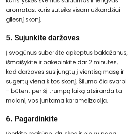
kol išryškės švelnus saldumas ir lengvas
aromatas, kuris suteiks visam užkandžiui
gilesnį skonį.
5. Sujunkite daržoves
Į svogūnus suberkite apkeptus baklažanus,
išmaišykite ir pakepinkite dar 2 minutes,
kad daržovės susijungtų į vientisą masę ir
sugertų viena kitos skonį. Šiluma čia svarbi
– būtent per šį trumpą laiką atsiranda ta
maloni, vos juntama karamelizacija.
6. Pagardinkite
Įberkite mairūno, druskos ir pipirų pagal