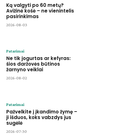
Ką valgyti po 60 metų?
Avižinė košė – ne vienintelis
pasirinkimas
2026-08-03
Patarimai
Ne tik jogurtas ar kefyras:
šios daržovės būtinos
žarnyno veiklai
2026-08-02
Patarimai
Pažvelkite į įkandimo žymę –
ji išduos, koks vabzdys jus
sugėlė
2026-07-30