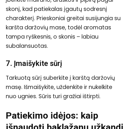
skonį, kad patiekalas įgautų sodresnį
charakterį. Prieskoniai greitai susijungia su
karšta daržovių mase, todėl aromatas
tampa ryškesnis, o skonis – labiau
subalansuotas.
7. Įmaišykite sūrį
Tarkuotą sūrį suberkite į karštą daržovių
masę. Išmaišykite, uždenkite ir nukelkite
nuo ugnies. Sūris turi gražiai ištirpti.
Patiekimo idėjos: kaip
išnaudoti baklažanų užkandį