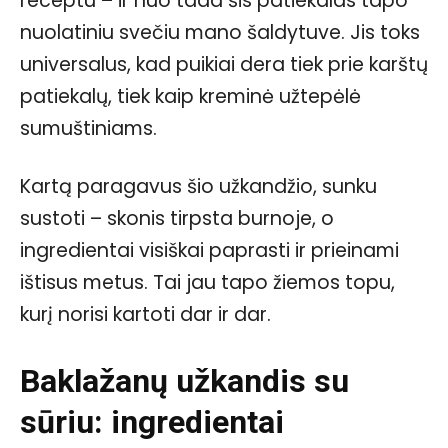
receptu – ir nuo tada šis patiekalas tapo
nuolatiniu svečiu mano šaldytuve. Jis toks
universalus, kad puikiai dera tiek prie karštų
patiekalų, tiek kaip kreminė užtepėlė
sumuštiniams.
Kartą paragavus šio užkandžio, sunku
sustoti – skonis tirpsta burnoje, o
ingredientai visiškai paprasti ir prieinami
ištisus metus. Tai jau tapo žiemos topu,
kurį norisi kartoti dar ir dar.
Baklažanų užkandis su
sūriu: ingredientai