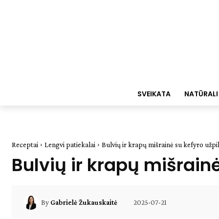
SVEIKATA
NATŪRALI
Receptai
Lengvi patiekalai
Bulvių ir krapų mišrainė su kefyro užpilu
Bulvių ir krapų mišrainė
2025-07-21
By
Gabrielė Žukauskaitė