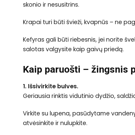
skonio ir nesusitrins.
Krapai turi būti švieži, kvapnūs – ne pa
Kefyras gali būti riebesnis, jei norite šv
salotas valgysite kaip gaivų priedą.
Kaip paruošti – žingsnis 
1. Išsivirkite bulves.
Geriausia rinktis vidutinio dydžio, sald
Virkite su lupena, pasūdytame vandenyj
atvėsinkite ir nulupkite.