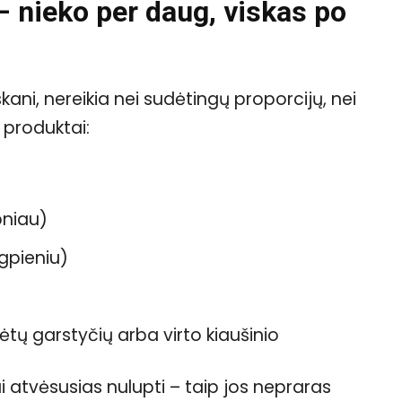
– nieko per daug, viskas po
kani, nereikia nei sudėtingų proporcijų, nei
 produktai:
pniau)
ūgpieniu)
ėtų garstyčių arba virto kiaušinio
ui atvėsusias nulupti – taip jos nepraras