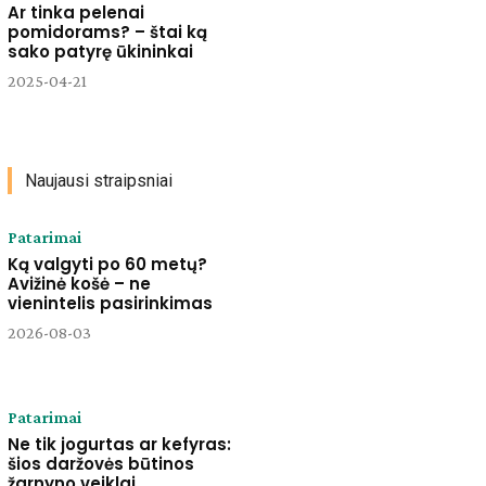
Ar tinka pelenai
pomidorams? – štai ką
sako patyrę ūkininkai
2025-04-21
Naujausi straipsniai
Patarimai
Ką valgyti po 60 metų?
Avižinė košė – ne
vienintelis pasirinkimas
2026-08-03
Patarimai
Ne tik jogurtas ar kefyras:
šios daržovės būtinos
žarnyno veiklai