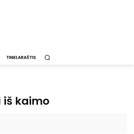
TINKLARAŠTIS
i iš kaimo
Paštu
Spausdinti
Viber