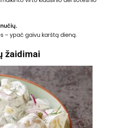
mulkinto virto kiaušinio dėl sotesnio
inučių.
ės – ypač gaivu karštą dieną.
ų žaidimai