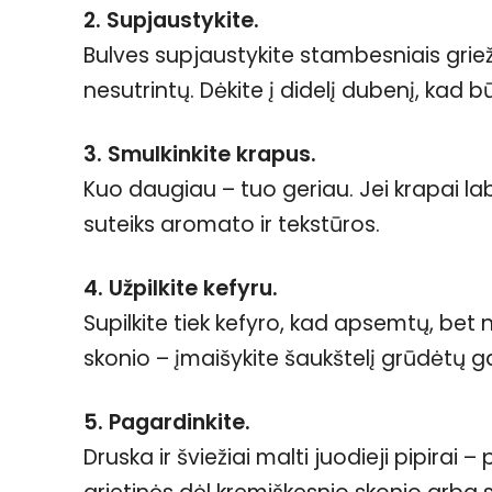
2. Supjaustykite.
Bulves supjaustykite stambesniais grieži
nesutrintų. Dėkite į didelį dubenį, kad 
3. Smulkinkite krapus.
Kuo daugiau – tuo geriau. Jei krapai laba
suteiks aromato ir tekstūros.
4. Užpilkite kefyru.
Supilkite tiek kefyro, kad apsemtų, bet 
skonio – įmaišykite šaukštelį grūdėtų gar
5. Pagardinkite.
Druska ir šviežiai malti juodieji pipirai 