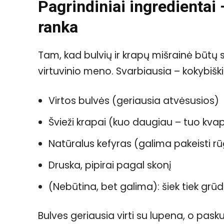
Pagrindiniai ingredientai 
ranka
Tam, kad bulvių ir krapų mišrainė būtų s
virtuvinio meno. Svarbiausia – kokybiški
Virtos bulvės (geriausia atvėsusios)
Švieži krapai (kuo daugiau – tuo kva
Natūralus kefyras (galima pakeisti r
Druska, pipirai pagal skonį
(Nebūtina, bet galima): šiek tiek grūd
Bulves geriausia virti su lupena, o pask