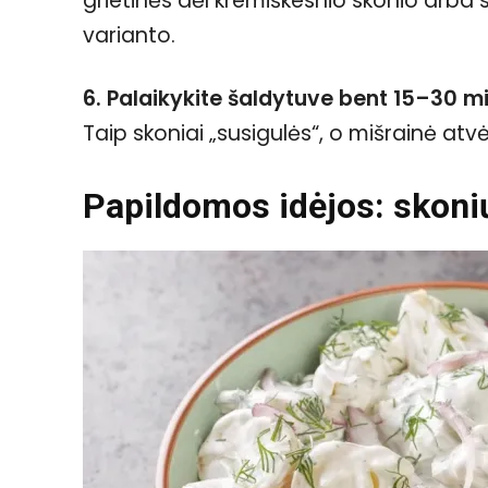
grietinės dėl kremiškesnio skonio arba s
varianto.
6. Palaikykite šaldytuve bent 15–30 m
Taip skoniai „susigulės“, o mišrainė atv
Papildomos idėjos: skoni