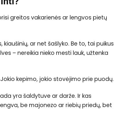
inti?
norisi greitos vakarienės ar lengvos pietų
s, kiaušinių, ar net šašlyko. Be to, tai puikus
ves – nereikia nieko mesti lauk, užtenka
Jokio kepimo, jokio stovėjimo prie puodų.
isada yra šaldytuve ar darže. Ir kas
 lengva, be majonezo ar riebių priedų, bet