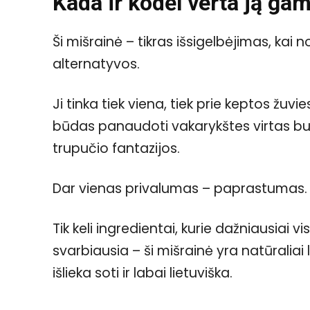
Kada ir kodėl verta ją gam
Ši mišrainė – tikras išsigelbėjimas, kai 
alternatyvos.
Ji tinka tiek viena, tiek prie keptos žuvie
būdas panaudoti vakarykštes virtas bul
trupučio fantazijos.
Dar vienas privalumas – paprastumas. 
Tik keli ingredientai, kurie dažniausiai v
svarbiausia – ši mišrainė yra natūraliai
išlieka soti ir labai lietuviška.