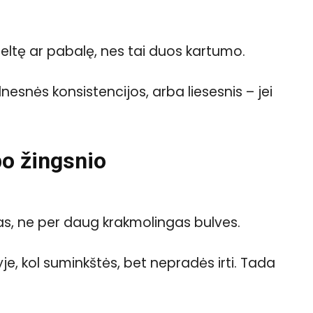
geltę ar pabalę, nes tai duos kartumo.
elnesnės konsistencijos, arba liesesnis – jei
po žingsnio
žias, ne per daug krakmolingas bulves.
e, kol suminkštės, bet nepradės irti. Tada