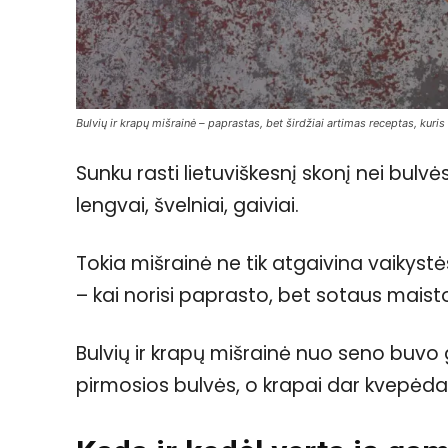
Bulvių ir krapų mišrainė – paprastas, bet širdžiai artimas receptas, kur
Sunku rasti lietuviškesnį skonį nei bulvė
lengvai, švelniai, gaiviai.
Tokia mišrainė ne tik atgaivina vaikystės
– kai norisi paprasto, bet sotaus maist
Bulvių ir krapų mišrainė nuo seno buv
pirmosios bulvės, o krapai dar kvepėd