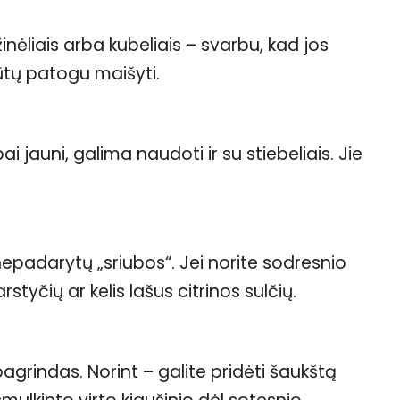
nėliais arba kubeliais – svarbu, kad jos
būtų patogu maišyti.
i jauni, galima naudoti ir su stiebeliais. Jie
nepadarytų „sriubos“. Jei norite sodresnio
styčių ar kelis lašus citrinos sulčių.
– pagrindas. Norint – galite pridėti šaukštą