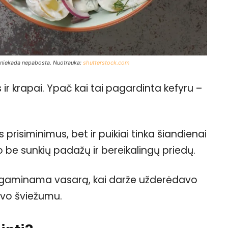
is niekada nepabosta. Nuotrauka:
shutterstock.com
s ir krapai. Ypač kai tai pagardinta kefyru –
 prisiminimus, bet ir puikiai tinka šiandienai
o be sunkių padažų ir bereikalingų priedų.
o gaminama vasarą, kai darže užderėdavo
avo šviežumu.