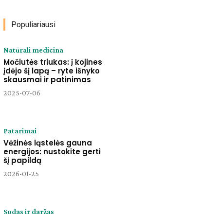
Populiariausi
Natūrali medicina
Močiutės triukas: į kojines
įdėjo šį lapą – ryte išnyko
skausmai ir patinimas
2025-07-06
Patarimai
Vėžinės ląstelės gauna
energijos: nustokite gerti
šį papildą
2026-01-25
Sodas ir daržas