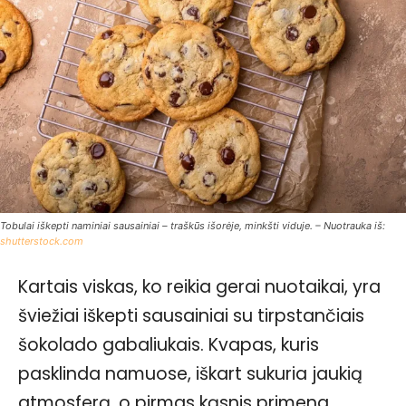
Tobulai iškepti naminiai sausainiai – traškūs išorėje, minkšti viduje. – Nuotrauka iš:
shutterstock.com
Kartais viskas, ko reikia gerai nuotaikai, yra
šviežiai iškepti sausainiai su tirpstančiais
šokolado gabaliukais. Kvapas, kuris
pasklinda namuose, iškart sukuria jaukią
atmosferą, o pirmas kąsnis primena