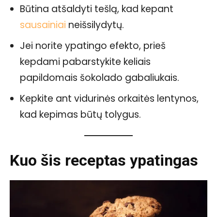
Būtina atšaldyti tešlą, kad kepant
sausainiai
neišsilydytų.
Jei norite ypatingo efekto, prieš
kepdami pabarstykite keliais
papildomais šokolado gabaliukais.
Kepkite ant vidurinės orkaitės lentynos,
kad kepimas būtų tolygus.
Kuo šis receptas ypatingas