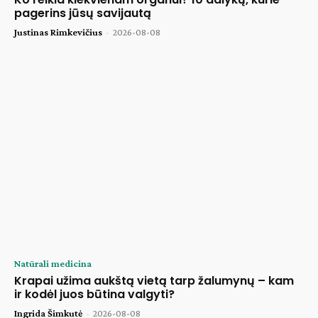
pagerins jūsų savijautą
Justinas Rimkevičius
-
2026-08-08
Natūrali medicina
Krapai užima aukštą vietą tarp žalumynų – kam
ir kodėl juos būtina valgyti?
Ingrida Šimkutė
-
2026-08-08