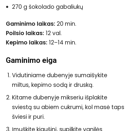
270 g šokolado gabaliukų
Gaminimo laikas:
20 min.
Poilsio laikas:
12 val.
Kepimo laikas:
12–14 min.
Gaminimo eiga
Vidutiniame dubenyje sumaišykite
miltus, kepimo sodą ir druską.
Kitame dubenyje mikseriu išplakite
sviestą su abiem cukrumi, kol masė taps
šviesi ir puri.
Įmuškite kiaušinį, supilkite vanilės