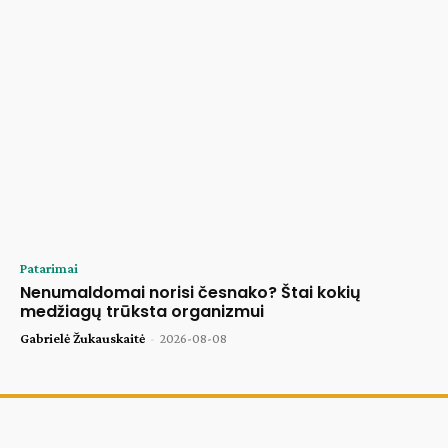
Patarimai
Nenumaldomai norisi česnako? Štai kokių
medžiagų trūksta organizmui
Gabrielė Žukauskaitė
-
2026-08-08