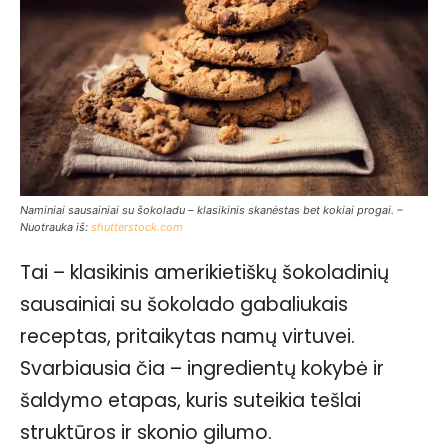
Naminiai sausainiai su šokoladu – klasikinis skanėstas bet kokiai progai. –
Nuotrauka iš:
shutterstock.com
Tai – klasikinis amerikietiškų šokoladinių
sausainiai su šokolado gabaliukais
receptas, pritaikytas namų virtuvei.
Svarbiausia čia – ingredientų kokybė ir
šaldymo etapas, kuris suteikia tešlai
struktūros ir skonio gilumo.