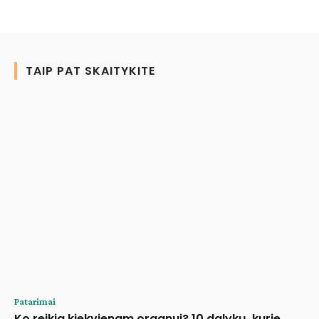
TAIP PAT SKAITYKITE
Patarimai
Ko reikia kiekvienam organui? 10 dalykų, kurie