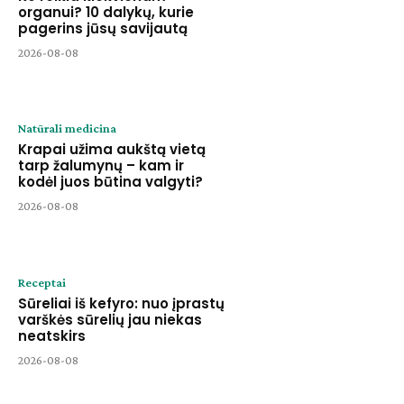
organui? 10 dalykų, kurie
pagerins jūsų savijautą
2026-08-08
Natūrali medicina
Krapai užima aukštą vietą
tarp žalumynų – kam ir
kodėl juos būtina valgyti?
2026-08-08
Receptai
Sūreliai iš kefyro: nuo įprastų
varškės sūrelių jau niekas
neatskirs
2026-08-08