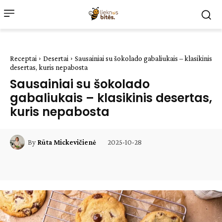
Receptai
Desertai
Sausainiai su šokolado gabaliukais – klasikinis
desertas, kuris nepabosta
Sausainiai su šokolado
gabaliukais – klasikinis desertas,
kuris nepabosta
2025-10-28
By
Rūta Mickevičienė
Facebook
WhatsApp
Paštu
Sp