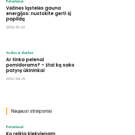
Patarimai
Vėžinės ląstelės gauna
energijos: nustokite gerti šį
papildą
2026-01-25
Sodas ir daržas
Ar tinka pelenai
pomidorams? – štai ką sako
patyrę ūkininkai
2025-04-21
Naujausi straipsniai
Patarimai
Ko reikia kiekvienam