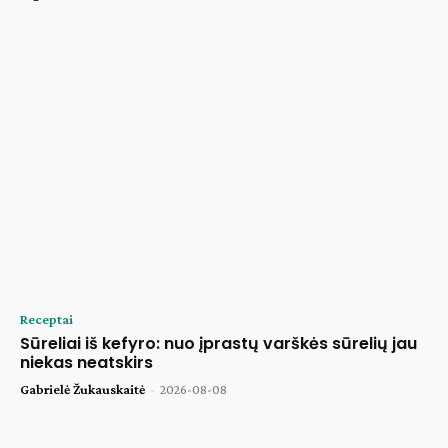
Receptai
Sūreliai iš kefyro: nuo įprastų varškės sūrelių jau
niekas neatskirs
Gabrielė Žukauskaitė
-
2026-08-08