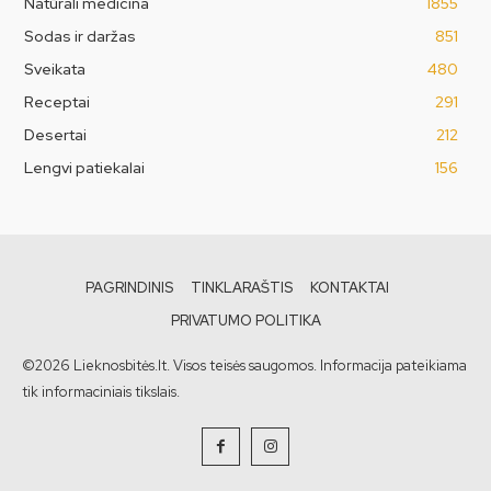
Natūrali medicina
1855
Sodas ir daržas
851
Sveikata
480
Receptai
291
Desertai
212
Lengvi patiekalai
156
PAGRINDINIS
TINKLARAŠTIS
KONTAKTAI
PRIVATUMO POLITIKA
©2026 Lieknosbitės.lt. Visos teisės saugomos. Informacija pateikiama
tik informaciniais tikslais.