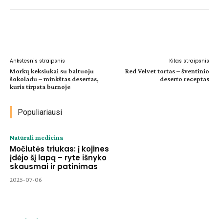
Facebook
WhatsApp
Paštu
Sp
Ankstesnis straipsnis
Kitas straipsnis
Morkų keksiukai su baltuoju
Red Velvet tortas – šventinio
šokoladu – minkštas desertas,
deserto receptas
kuris tirpsta burnoje
Populiariausi
Natūrali medicina
Močiutės triukas: į kojines
įdėjo šį lapą – ryte išnyko
skausmai ir patinimas
2025-07-06