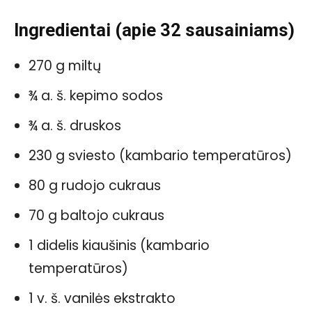
Ingredientai (apie 32 sausainiams)
270 g miltų
¾ a. š. kepimo sodos
¾ a. š. druskos
230 g sviesto (kambario temperatūros)
80 g rudojo cukraus
70 g baltojo cukraus
1 didelis kiaušinis (kambario
temperatūros)
1 v. š. vanilės ekstrakto