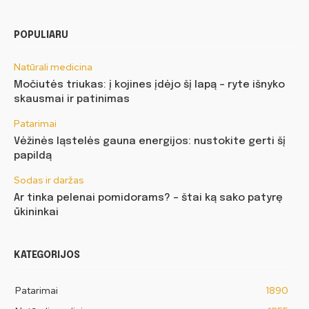
POPULIARU
Natūrali medicina
Močiutės triukas: į kojines įdėjo šį lapą – ryte išnyko
skausmai ir patinimas
Patarimai
Vėžinės ląstelės gauna energijos: nustokite gerti šį
papildą
Sodas ir daržas
Ar tinka pelenai pomidorams? – štai ką sako patyrę
ūkininkai
KATEGORIJOS
Patarimai
1890