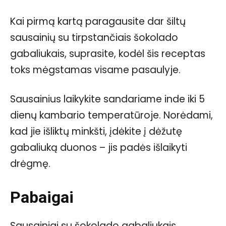
Kai pirmą kartą paragausite dar šiltų
sausainių su tirpstančiais šokolado
gabaliukais, suprasite, kodėl šis receptas
toks mėgstamas visame pasaulyje.
Sausainius laikykite sandariame inde iki 5
dienų kambario temperatūroje. Norėdami,
kad jie išliktų minkšti, įdėkite į dėžutę
gabaliuką duonos – jis padės išlaikyti
drėgmę.
Pabaigai
Sausainiai su šokolado gabaliukais