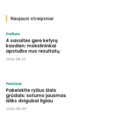
Naujausi straipsniai
Sveikata
4 savaitės gėrė kefyrą
kasdien: mokslininkai
apstulbo nuo rezultatų
2026-08-10
Patarimai
Pakeiskite ryžius šiais
grūdais: sotumo jausmas
išliks dvigubai ilgiau
2026-08-09