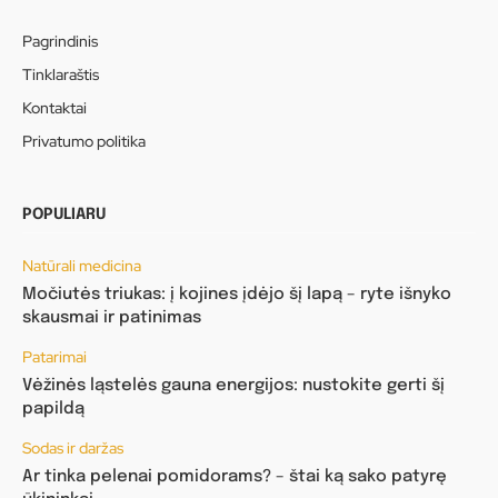
Pagrindinis
Tinklaraštis
Kontaktai
Privatumo politika
POPULIARU
Natūrali medicina
Močiutės triukas: į kojines įdėjo šį lapą – ryte išnyko
skausmai ir patinimas
Patarimai
Vėžinės ląstelės gauna energijos: nustokite gerti šį
papildą
Sodas ir daržas
Ar tinka pelenai pomidorams? – štai ką sako patyrę