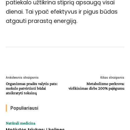
patiekalo užtikrina stiprią apsaugą visai
dienai. Tai ypač efektyvus ir pigus būdas
atgauti prarastą energiją.
Facebook
WhatsApp
Paštu
Sp
Ankstesnis straipsnis
Kitas straipsnis
Organizmas pradės valytis pats:
Metabolizmo perkrova:
mokslo patvirtinti būdai
virškinimas dirbs 200% pajėgumu
atsikratyti toksinų
Populiariausi
Natūrali medicina
Močiutės triukas: į kojines