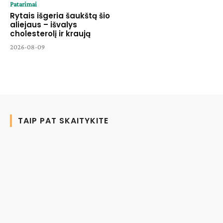
Patarimai
Rytais išgeria šaukštą šio
aliejaus – išvalys
cholesterolį ir kraują
2026-08-09
TAIP PAT SKAITYKITE