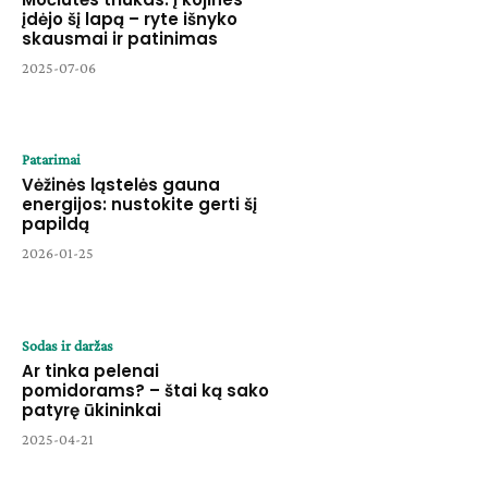
įdėjo šį lapą – ryte išnyko
skausmai ir patinimas
2025-07-06
Patarimai
Vėžinės ląstelės gauna
energijos: nustokite gerti šį
papildą
2026-01-25
Sodas ir daržas
Ar tinka pelenai
pomidorams? – štai ką sako
patyrę ūkininkai
2025-04-21