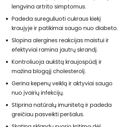
lengvina artrito simptomus.
Padeda sureguliuoti cukraus kiekį
kraujyje ir patikimai saugo nuo diabeto.
Slopina alergines reakcijas maistui ir
efektyviai ramina jautrų skrandį.
Kontroliuoja aukštą kraujospūdį ir
mažina blogąjį cholesterolį.
Gerina kepenų veiklą ir aktyviai saugo
nuo įvairių infekcijų.
Stiprina natūralų imunitetą ir padeda
greičiau pasveikti peršalus.
Skatina sklandų svorio kritimą dėl