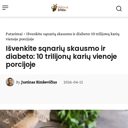
Patarimai
Išvenkite sąnarių skausmo ir diabeto: 10 trilijonų karių
vienoje porcijoje
Išvenkite sąnarių skausmo ir
diabeto: 10 trilijonų karių vienoje
porcijoje
2026-04-12
By
Justinas Rimkevičius
Facebook
WhatsApp
Paštu
Sp