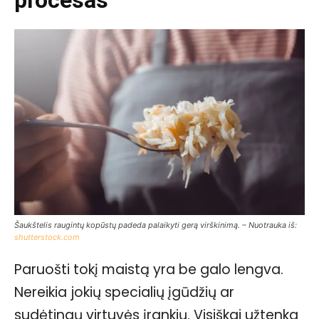
Šaukštelis raugintų kopūstų padeda palaikyti gerą virškinimą. – Nuotrauka iš:
shutterstock.com
Paruošti tokį maistą yra be galo lengva.
Nereikia jokių specialių įgūdžių ar
sudėtingų virtuvės įrankių. Visiškai užtenka