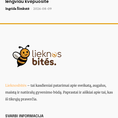
lengviau kvėpuosite
Ingrida Šimkutė
-
2026-08-09
Lieknosbitės
– tai kasdieniai patarimai apie sveikatą, augalus,
maistą ir natūralų gyvenimo būdą. Paprastai ir aiškiai apie tai, kas
iš tikrųjų praverčia.
SVARBI INFORMACIJA