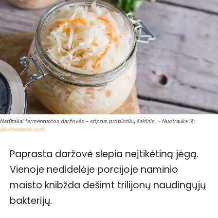
Natūraliai fermentuotos daržovės – stiprus probiotikų šaltinis. – Nuotrauka iš:
shutterstock.com
Paprasta daržovė slepia neįtikėtiną jėgą.
Vienoje nedidelėje porcijoje naminio
maisto knibžda dešimt trilijonų naudingųjų
bakterijų.