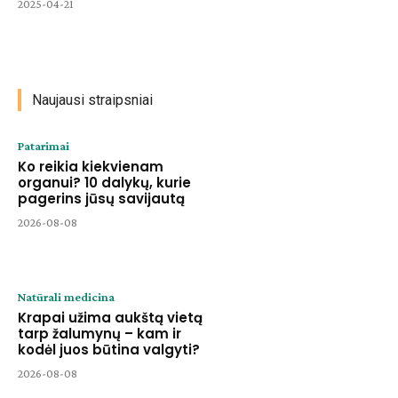
2025-04-21
Naujausi straipsniai
Patarimai
Ko reikia kiekvienam
organui? 10 dalykų, kurie
pagerins jūsų savijautą
2026-08-08
Natūrali medicina
Krapai užima aukštą vietą
tarp žalumynų – kam ir
kodėl juos būtina valgyti?
2026-08-08