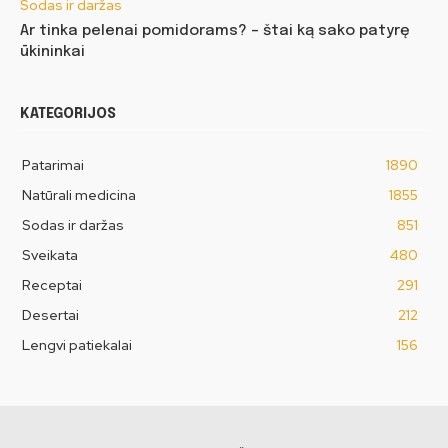
Sodas ir daržas
Ar tinka pelenai pomidorams? – štai ką sako patyrę
ūkininkai
KATEGORIJOS
Patarimai
1890
Natūrali medicina
1855
Sodas ir daržas
851
Sveikata
480
Receptai
291
Desertai
212
Lengvi patiekalai
156