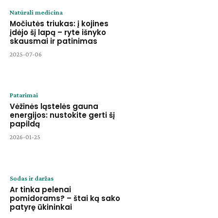
Natūrali medicina
Močiutės triukas: į kojines
įdėjo šį lapą – ryte išnyko
skausmai ir patinimas
2025-07-06
Patarimai
Vėžinės ląstelės gauna
energijos: nustokite gerti šį
papildą
2026-01-25
Sodas ir daržas
Ar tinka pelenai
pomidorams? – štai ką sako
patyrę ūkininkai