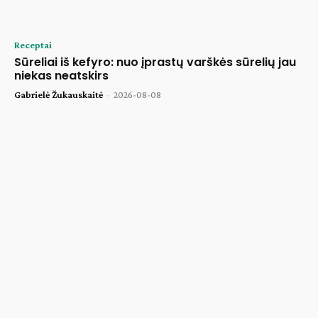
Receptai
Sūreliai iš kefyro: nuo įprastų varškės sūrelių jau
niekas neatskirs
Gabrielė Žukauskaitė
-
2026-08-08