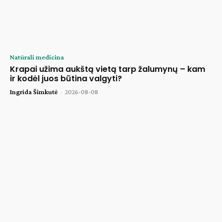
Natūrali medicina
Krapai užima aukštą vietą tarp žalumynų – kam
ir kodėl juos būtina valgyti?
Ingrida Šimkutė
-
2026-08-08