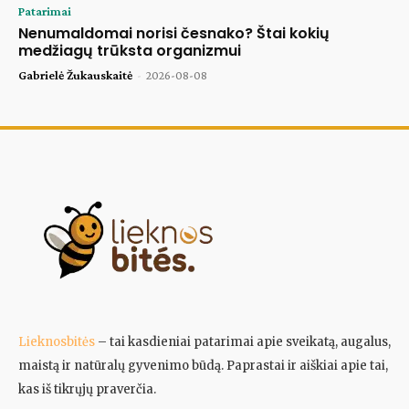
Patarimai
Nenumaldomai norisi česnako? Štai kokių
medžiagų trūksta organizmui
Gabrielė Žukauskaitė
-
2026-08-08
Lieknosbitės
– tai kasdieniai patarimai apie sveikatą, augalus,
maistą ir natūralų gyvenimo būdą. Paprastai ir aiškiai apie tai,
kas iš tikrųjų praverčia.