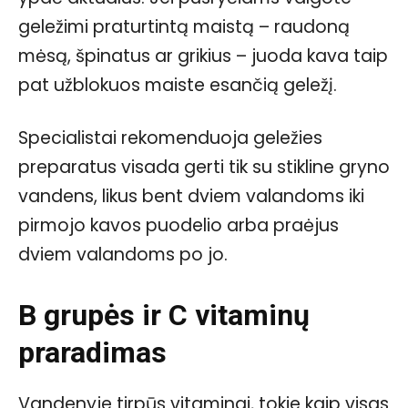
geležimi praturtintą maistą – raudoną
mėsą, špinatus ar grikius – juoda kava taip
pat užblokuos maiste esančią geležį.
Specialistai rekomenduoja geležies
preparatus visada gerti tik su stikline gryno
vandens, likus bent dviem valandoms iki
pirmojo kavos puodelio arba praėjus
dviem valandoms po jo.
B grupės ir C vitaminų
praradimas
Vandenyje tirpūs vitaminai, tokie kaip visas