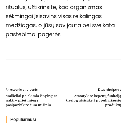
ritualus, užtikrinsite, kad organizmas
sėkmingai įsisavins visas reikalingas
medžiagas, o jūsų savijauta bei sveikata
pastebimai pagerės.
Facebook
WhatsApp
Paštu
Sp
Ankstesnis straipsnis
Kitas straipsnis
Maišeliai po akimis išnyks per
Atstatykite kepenų funkciją
naktį – prieš miegą
tiesiog atsisakę 5 populiariausių
pasipurkškite šiuo mišiniu
produktų
Populiariausi