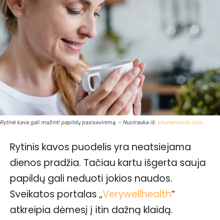
Rytinė kava gali mažinti papildų pasisavinimą. – Nuotrauka iš:
shutterstock.com
Rytinis kavos puodelis yra neatsiejama
dienos pradžia. Tačiau kartu išgerta sauja
papildų gali neduoti jokios naudos.
Sveikatos portalas „
Verywellhealth
“
atkreipia dėmesį į itin dažną klaidą.