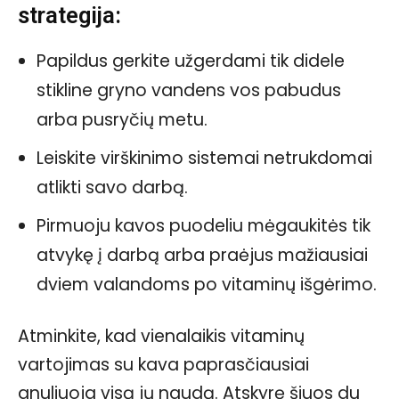
strategija:
Papildus gerkite užgerdami tik didele
stikline gryno vandens vos pabudus
arba pusryčių metu.
Leiskite virškinimo sistemai netrukdomai
atlikti savo darbą.
Pirmuoju kavos puodeliu mėgaukitės tik
atvykę į darbą arba praėjus mažiausiai
dviem valandoms po vitaminų išgėrimo.
Atminkite, kad vienalaikis vitaminų
vartojimas su kava paprasčiausiai
anuliuoja visą jų naudą. Atskyrę šiuos du