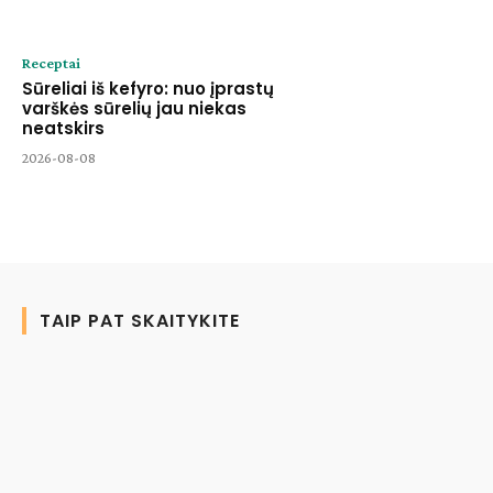
Receptai
Sūreliai iš kefyro: nuo įprastų
varškės sūrelių jau niekas
neatskirs
2026-08-08
TAIP PAT SKAITYKITE