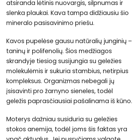
atsiranda lėtinis nuovargis, silpnumas ir
slenka plaukai. Kava tampa didžiausiu šio
mineralo pasisavinimo priešu.
Kavos pupelėse gausu natūralių junginių –
taninų ir polifenolių. Šios medžiagos
skrandyje tiesiog susijungia su geležies
molekulėmis ir sukuria stambius, netirpius
kompleksus. Organizmas nebegali jų
įsisavinti pro žarnyno sieneles, todėl
geležis paprasčiausiai pašalinama iš kūno.
Moterys dažniau susiduria su geležies
stokos anemija, todėl joms šis faktas yra
ypač aktualus. Jei pusryčiams valgote