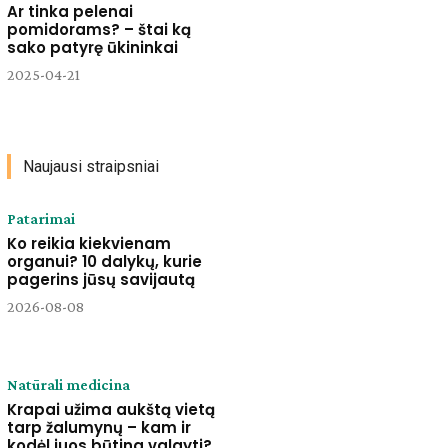
Ar tinka pelenai
pomidorams? – štai ką
sako patyrę ūkininkai
2025-04-21
Naujausi straipsniai
Patarimai
Ko reikia kiekvienam
organui? 10 dalykų, kurie
pagerins jūsų savijautą
2026-08-08
Natūrali medicina
Krapai užima aukštą vietą
tarp žalumynų – kam ir
kodėl juos būtina valgyti?