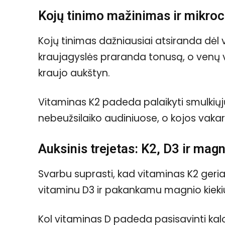
Kojų tinimo mažinimas ir mikroci
Kojų tinimas dažniausiai atsiranda dėl 
kraujagyslės praranda tonusą, o venų
kraujo aukštyn.
Vitaminas K2 padeda palaikyti smulkiųjų 
nebeužsilaiko audiniuose, o kojos vakar
Auksinis trejetas: K2, D3 ir magn
Svarbu suprasti, kad vitaminas K2 geriau
vitaminu D3 ir pakankamu magnio kieki
Kol vitaminas D padeda pasisavinti kalcį