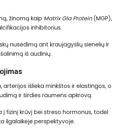
mą, žinomą kaip
Matrix Gla Protein
(MGP),
cifikacijos inhibitorius.
uskų nusėdimą ant kraujagyslių sienelių ir
alinimą iš audinių.
gojimas
rterijos išlieka minkštos ir elastingos, o
audimą ir širdies raumens apkrovą.
į fizinį krūvį bei streso hormonus, todėl
ika ilgalaikėje perspektyvoje.