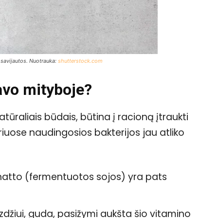
 savijautos. Nuotrauka:
shutterstock.com
avo mityboje?
tūraliais būdais, būtina į racioną įtraukti
iuose naudingosios bakterijos jau atliko
atto (fermentuotos sojos) yra pats
vyzdžiui, guda, pasižymi aukšta šio vitamino