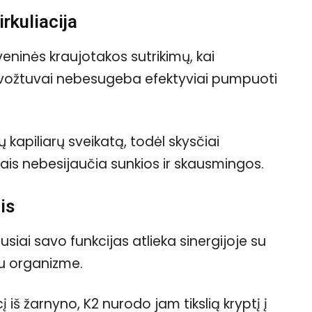
rkuliacija
veninės kraujotakos sutrikimų, kai
 vožtuvai nebesugeba efektyviai pumpuoti
kapiliarų sveikatą, todėl skysčiai
ais nebesijaučia sunkios ir skausmingos.
is
siai savo funkcijas atlieka sinergijoje su
u organizme.
 iš žarnyno, K2 nurodo jam tikslią kryptį į