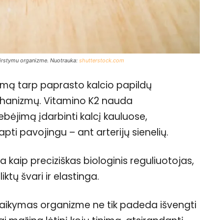
skirstymu organizme. Nuotrauka:
shutterstock.com
tumą tarp paprasto kalcio papildų
echanizmų. Vitamino K2 nauda
ebėjimą įdarbinti kalcį kauluose,
tapti pavojingu – ant arterijų sienelių.
a kaip preciziškas biologinis reguliuotojas,
iktų švari ir elastinga.
laikymas organizme ne tik padeda išvengti