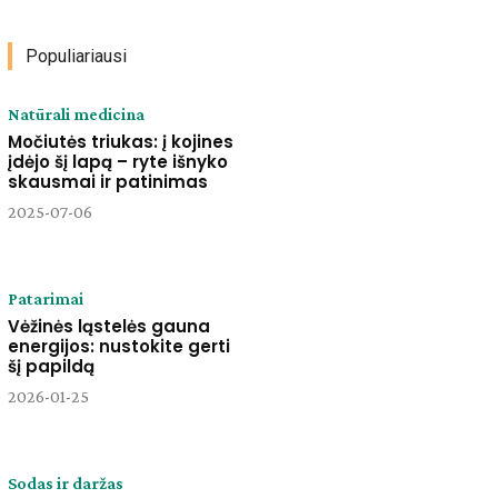
Populiariausi
Natūrali medicina
Močiutės triukas: į kojines
įdėjo šį lapą – ryte išnyko
skausmai ir patinimas
2025-07-06
Patarimai
Vėžinės ląstelės gauna
energijos: nustokite gerti
šį papildą
2026-01-25
Sodas ir daržas