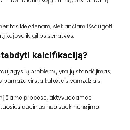
i mažina lėtinį kojų tinimą, atsirandantį
ementas kiekvienam, siekiančiam išsaugoti
į kojose iki gilios senatvės.
tabdyti kalcifikaciją?
kraujagyslių problemų yra jų standėjimas,
os pamažu virsta kalkėtais vamzdžiais.
menį šiame procese, aktyvuodamas
kštuosius audinius nuo suakmenėjimo