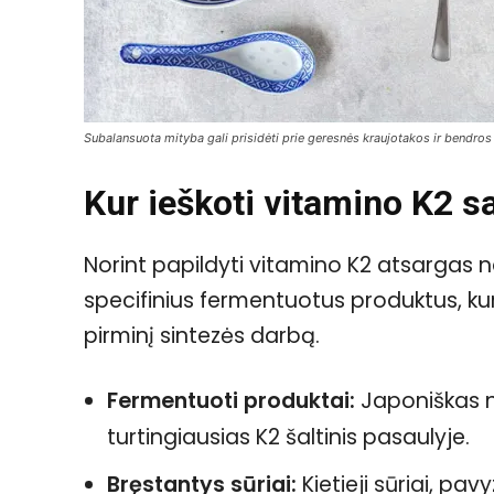
Subalansuota mityba gali prisidėti prie geresnės kraujotakos ir bendros
Kur ieškoti vitamino K2 s
Norint papildyti vitamino K2 atsargas na
specifinius fermentuotus produktus, kur
pirminį sintezės darbą.
Fermentuoti produktai:
Japoniškas n
turtingiausias K2 šaltinis pasaulyje.
Bręstantys sūriai:
Kietieji sūriai, pa