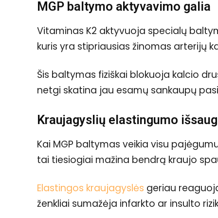
MGP baltymo aktyvavimo galia
Vitaminas K2 aktyvuoja specialų balty
kuris yra stipriausias žinomas arterijų kal
Šis baltymas fiziškai blokuoja kalcio dr
netgi skatina jau esamų sankaupų pasiš
Kraujagyslių elastingumo išsau
Kai MGP baltymas veikia visu pajėgumu, a
tai tiesiogiai mažina bendrą kraujo sp
Elastingos kraujagyslės
geriau reaguoja 
ženkliai sumažėja infarkto ar insulto riz