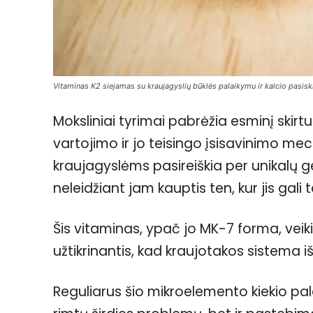
Vitaminas K2 siejamas su kraujagyslių būklės palaikymu ir kalcio pasi
Moksliniai tyrimai pabrėžia esminį skir
vartojimo ir jo teisingo įsisavinimo m
kraujagyslėms pasireiškia per unikalų g
neleidžiant jam kauptis ten, kur jis gali 
Šis vitaminas, ypač jo MK-7 forma, veiki
užtikrinantis, kad kraujotakos sistema išl
Reguliarus šio mikroelemento kiekio pa