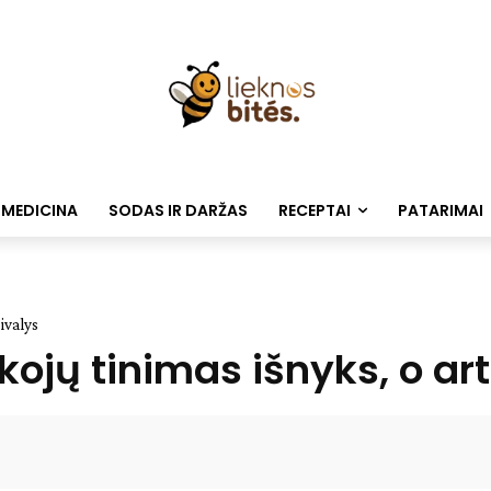
 MEDICINA
SODAS IR DARŽAS
RECEPTAI
PATARIMAI
sivalys
 kojų tinimas išnyks, o ar
Facebook
WhatsApp