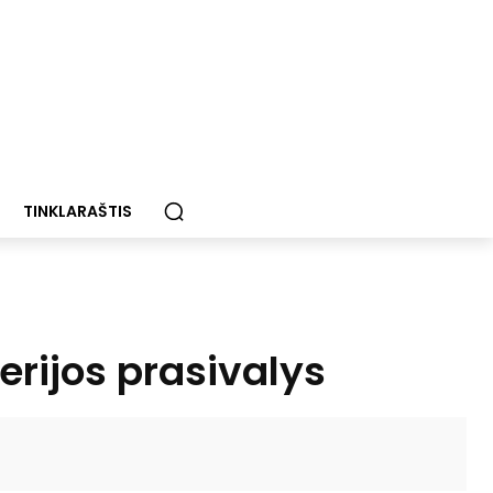
TINKLARAŠTIS
terijos prasivalys
Paštu
Spausdinti
Viber