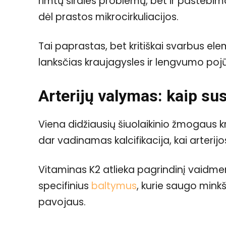
rimtų širdies problemų, bet ir pastebima
dėl prastos mikrocirkuliacijos.
Tai paprastas, bet kritiškai svarbus el
lanksčias kraujagysles ir lengvumo pojūt
Arterijų valymas: kaip sus
Viena didžiausių šiuolaikinio žmogaus 
dar vadinamas kalcifikacija, kai arterij
Vitaminas K2 atlieka pagrindinį vaid
specifinius
baltymus
, kurie saugo min
pavojaus.