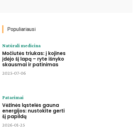
Paštu
Spausdinti
Viber
Populiariausi
Natūrali medicina
Močiutės triukas: į kojines
įdėjo šį lapą – ryte išnyko
skausmai ir patinimas
2025-07-06
Patarimai
Vėžinės ląstelės gauna
energijos: nustokite gerti
šį papildą
2026-01-25