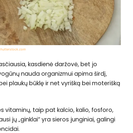
shutterstock.com
sčiausia, kasdienė daržovė, bet jo
 Svogūnų nauda organizmui apima širdį,
bei plaukų būklę ir net vyrišką bei moterišką
itaminų, taip pat kalcio, kalio, fosforo,
i jų „ginklai“ yra sieros junginiai, galingi
oncidai.