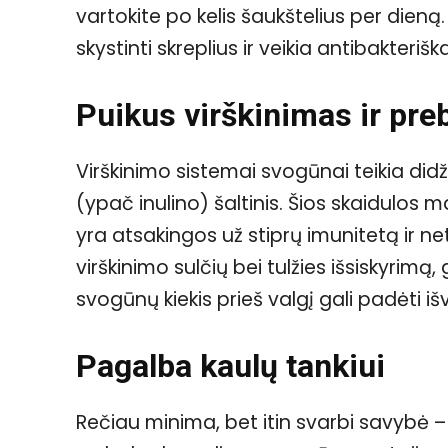
vartokite po kelis šaukštelius per dieną
skystinti skreplius ir veikia antibakteriška
Puikus virškinimas ir preb
Virškinimo sistemai svogūnai teikia didž
(ypač inulino) šaltinis. Šios skaidulos m
yra atsakingos už stiprų imunitetą ir ne
virškinimo sulčių bei tulžies išsiskyrimą
svogūnų kiekis prieš valgį gali padėti iš
Pagalba kaulų tankiui
Rečiau minima, bet itin svarbi savybė –