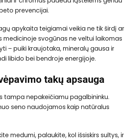
nginiai ir chromas padeda ląstelėms geriau
beto prevencijai.
agų apykaita teigiamai veikia ne tik širdį ar
es medicinoje svogūnas ne veltui laikomas
yti – puiki kraujotaka, mineralų gausa ir
ndi libido bei bendroje energijoje.
 kvėpavimo takų apsauga
nas tampa nepakeičiamu pagalbininku.
nuo seno naudojamos kaip natūralus
e medumi, palaukite, kol išsiskirs sultys, ir