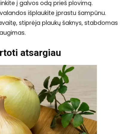
inkite į galvos odą prieš plovimą.
 valandos išplaukite įprastu šampūnu.
avaitę, stiprėja plaukų šaknys, stabdomas
 augimas.
toti atsargiau