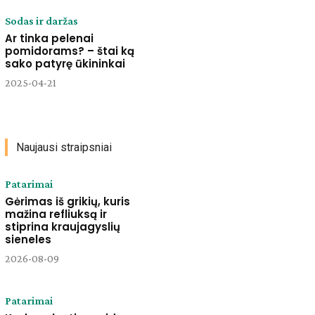
Sodas ir daržas
Ar tinka pelenai
pomidorams? – štai ką
sako patyrę ūkininkai
2025-04-21
Naujausi straipsniai
Patarimai
Gėrimas iš grikių, kuris
mažina refliuksą ir
stiprina kraujagyslių
sieneles
2026-08-09
Patarimai