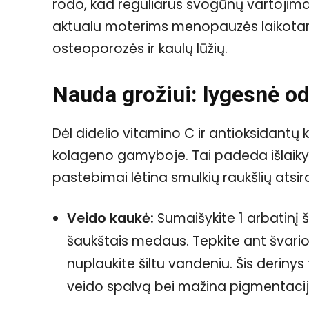
rodo, kad reguliarus svogūnų vartojima
aktualu moterims menopauzės laikotarp
osteoporozės ir kaulų lūžių.
Nauda grožiui: lygesnė oda
Dėl didelio vitamino C ir antioksidantų 
kolageno gamyboje. Tai padeda išlaiky
pastebimai lėtina smulkių raukšlių atsi
Veido kaukė:
Sumaišykite 1 arbatinį 
šaukštais medaus. Tepkite ant švarios
nuplaukite šiltu vandeniu. Šis derinys 
veido spalvą bei mažina pigmentacij