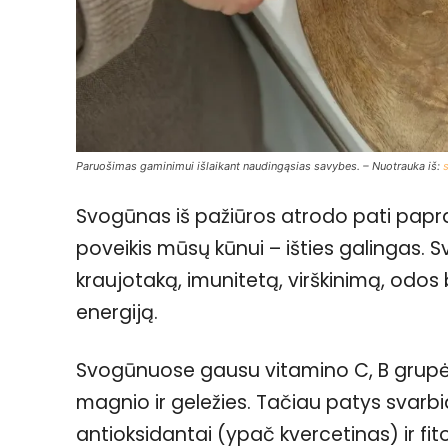
Paruošimas gaminimui išlaikant naudingąsias savybes. – Nuotrauka iš:
Svogūnas iš pažiūros atrodo pati papra
poveikis mūsų kūnui – išties galingas.
kraujotaką, imunitetą, virškinimą, odos 
energiją.
Svogūnuose gausu vitamino C, B grupės v
magnio ir geležies. Tačiau patys svarbiaus
antioksidantai (ypač kvercetinas) ir fit