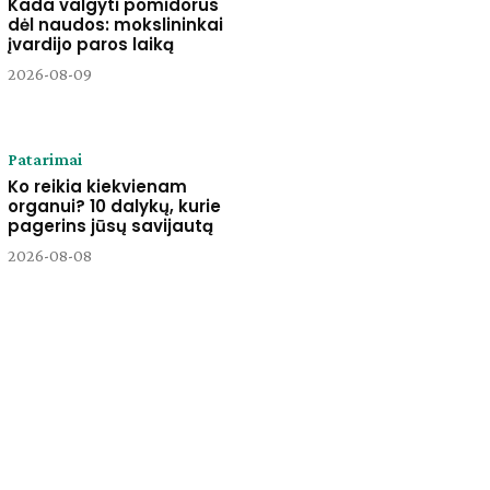
Kada valgyti pomidorus
dėl naudos: mokslininkai
įvardijo paros laiką
2026-08-09
Patarimai
Ko reikia kiekvienam
organui? 10 dalykų, kurie
pagerins jūsų savijautą
2026-08-08