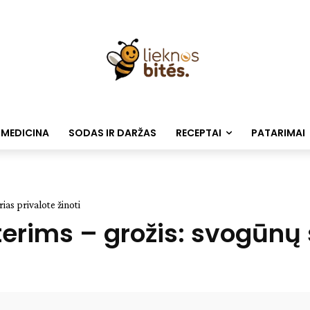
 MEDICINA
SODAS IR DARŽAS
RECEPTAI
PATARIMAI
ias privalote žinoti
erims – grožis: svogūnų 