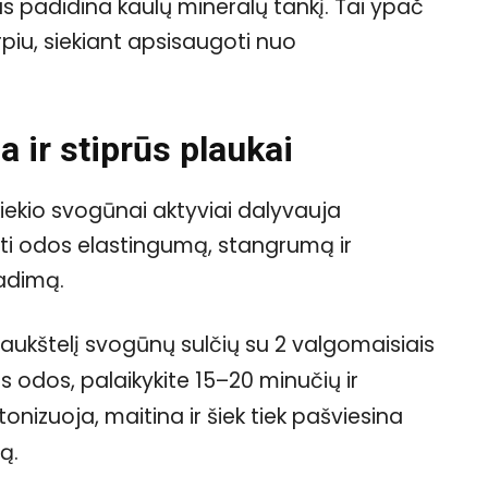
s padidina kaulų mineralų tankį. Tai ypač
iu, siekiant apsisaugoti nuo
 ir stiprūs plaukai
kiekio svogūnai aktyviai dalyvauja
ti odos elastingumą, stangrumą ir
radimą.
šaukštelį svogūnų sulčių su 2 valgomaisiais
 odos, palaikykite 15–20 minučių ir
tonizuoja, maitina ir šiek tiek pašviesina
ą.