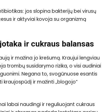
ibiotikas: jos slopina bakterijų bei virusų
esus ir aktyviai kovoja su organizmą
aujotaka ir cukraus balansas
aują ir mažina jo krešumą. Kraujui lengviau
a trombų susidarymo rizika, o visi audiniai
deguonimi. Negana to, svogūnuose esantis
i kraujospūdį ir mažinti „blogojo“
nai labai naudingi ir reguliuojant cukraus