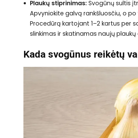
Plaukų stiprinimas:
Svogūnų sultis įtr
Apvyniokite galvą rankšluosčiu, o po
Procedūrą kartojant 1–2 kartus per s
slinkimas ir skatinamas naujų plaukų
Kada svogūnus reikėtų var