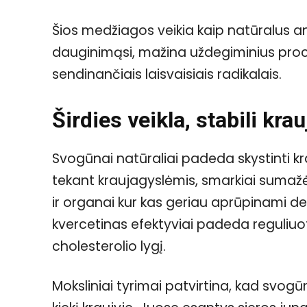
Šios medžiagos veikia kaip natūralus ant
dauginimąsi, mažina uždegiminius proc
sendinančiais laisvaisiais radikalais.
Širdies veikla, stabili kr
Svogūnai natūraliai padeda skystinti kr
tekant kraujagyslėmis, smarkiai sumažėj
ir organai kur kas geriau aprūpinami 
kvercetinas efektyviai padeda reguliuot
cholesterolio lygį.
Moksliniai tyrimai patvirtina, kad svogū