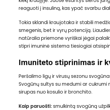
kiekį kraujyje. Juose esantys sieros ju
reaguoti į insuliną, kas ypač svarbu dia
Tokia sklandi kraujotaka ir stabili medži
smegenis, bet ir vyrų potenciją. Liaudi
natūralia priemone vyriškai jėgai palaik
stipri imuninė sistema tiesiogiai atsispi
Imuniteto stiprinimas ir
Peršalimo ligų ir virusų sezonu svogū
Svogūnų sultys su medumi ar cukrumi 
sirupas nuo kosulio ir bronchito.
Kaip paruošti:
smulkintą svogūną užpilkit