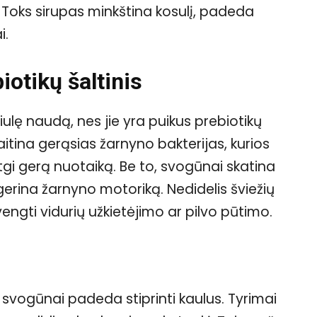
. Toks sirupas minkština kosulį, padeda
i.
iotikų šaltinis
iulę naudą, nes jie yra puikus prebiotikų
aitina gerąsias žarnyno bakterijas, kurios
tgi gerą nuotaiką. Be to, svogūnai skatina
, gerina žarnyno motoriką. Nedidelis šviežių
vengti vidurių užkietėjimo ar pilvo pūtimo.
 svogūnai padeda stiprinti kaulus. Tyrimai