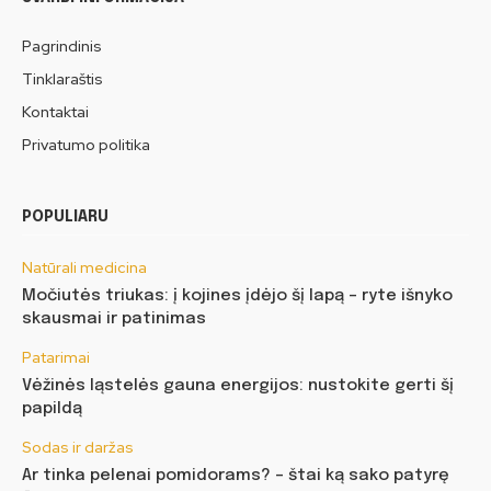
Pagrindinis
Tinklaraštis
Kontaktai
Privatumo politika
POPULIARU
Natūrali medicina
Močiutės triukas: į kojines įdėjo šį lapą – ryte išnyko
skausmai ir patinimas
Patarimai
Vėžinės ląstelės gauna energijos: nustokite gerti šį
papildą
Sodas ir daržas
Ar tinka pelenai pomidorams? – štai ką sako patyrę