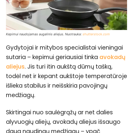
Kepimui naudojamas augalinis aliejus. Nuotrauka:
shutterstock.com
Gydytojai ir mitybos specialistai vieningai
sutaria – kepimui geriausiai tinka
avokadų
aliejus
. Jis turi itin aukštą dūmų tašką,
todėl net ir kepant aukštoje temperatūroje
išlieka stabilus ir neišskiria pavojingų
medžiagų.
Skirtingai nuo saulėgrąžų ar net dalies
alyvuogių aliejų, avokadų aliejus išsaugo
daug naudingų medžiagų – ypač