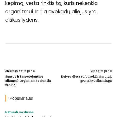
kepimą, verta rinktis tą, kuris nekenkia
organizmui. Ir čia avokadų aliejus yra
aiškus lyderis.
Facebook
WhatsApp
Paštu
Sp
Ankstesnis straipsnis
Kitas straipsnis
Sausos ir šerpetojančios
Kefyro dieta su burokėliais: pigi,
alkūnės? Organizmas siunčia
greita ir veiksminga
ženklą
Populiariausi
Natūrali medicina