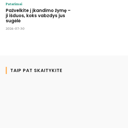
Patarimai
Pažvelkite į įkandimo žymę –
ji išduos, koks vabzdys jus
sugėlė
2026-07-30
TAIP PAT SKAITYKITE