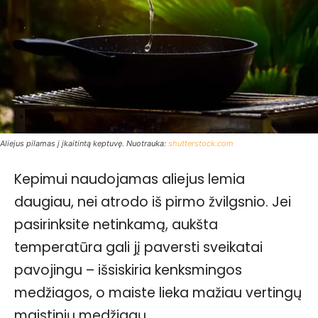
Aliejus pilamas į įkaitintą keptuvę. Nuotrauka:
shutterstock.com
Kepimui naudojamas aliejus lemia
daugiau, nei atrodo iš pirmo žvilgsnio. Jei
pasirinksite netinkamą, aukšta
temperatūra gali jį paversti sveikatai
pavojingu – išsiskiria kenksmingos
medžiagos, o maiste lieka mažiau vertingų
maistinių medžiagų.