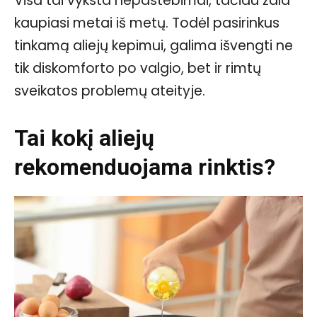
Visa tai vyksta nepastebimai, tačiau žala
kaupiasi metai iš metų. Todėl pasirinkus
tinkamą aliejų kepimui, galima išvengti ne
tik diskomforto po valgio, bet ir rimtų
sveikatos problemų ateityje.
Tai kokį aliejų
rekomenduojama rinktis?