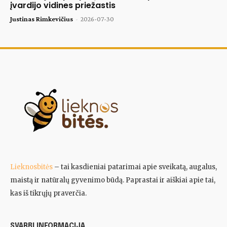
įvardijo vidines priežastis
Justinas Rimkevičius
-
2026-07-30
Lieknosbitės
– tai kasdieniai patarimai apie sveikatą, augalus,
maistą ir natūralų gyvenimo būdą. Paprastai ir aiškiai apie tai,
kas iš tikrųjų praverčia.
SVARBI INFORMACIJA