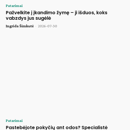
Patarimai
Pažvelkite į įkandimo žymę – ji išduos, koks
vabzdys jus sugėlė
Ingrida Šimkutė
-
2026-07-30
Patarimai
Pastebėjote pokyčių ant odos? Specialistė