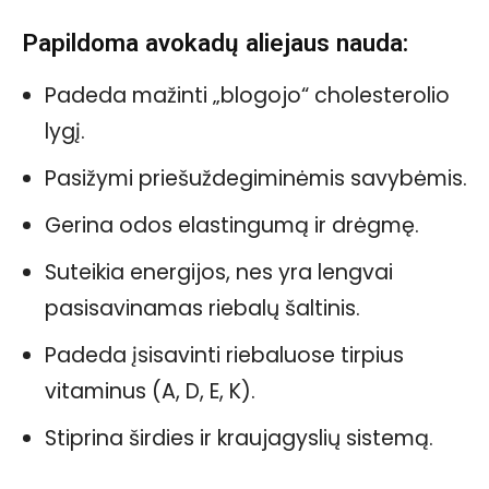
Papildoma avokadų aliejaus nauda:
Padeda mažinti „blogojo“ cholesterolio
lygį.
Pasižymi priešuždegiminėmis savybėmis.
Gerina odos elastingumą ir drėgmę.
Suteikia energijos, nes yra lengvai
pasisavinamas riebalų šaltinis.
Padeda įsisavinti riebaluose tirpius
vitaminus (A, D, E, K).
Stiprina širdies ir kraujagyslių sistemą.