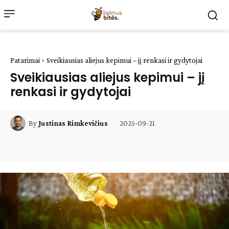
Patarimai
Sveikiausias aliejus kepimui – jį renkasi ir gydytojai
Sveikiausias aliejus kepimui – jį
renkasi ir gydytojai
2025-09-21
By
Justinas Rimkevičius
Facebook
WhatsApp
Paštu
Sp