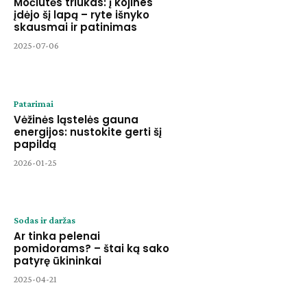
Močiutės triukas: į kojines
įdėjo šį lapą – ryte išnyko
skausmai ir patinimas
2025-07-06
Patarimai
Vėžinės ląstelės gauna
energijos: nustokite gerti šį
papildą
2026-01-25
Sodas ir daržas
Ar tinka pelenai
pomidorams? – štai ką sako
patyrę ūkininkai
2025-04-21