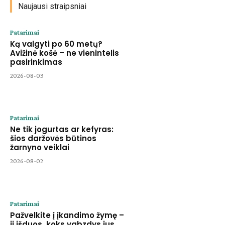
Naujausi straipsniai
Patarimai
Ką valgyti po 60 metų?
Avižinė košė – ne vienintelis
pasirinkimas
2026-08-03
Patarimai
Ne tik jogurtas ar kefyras:
šios daržovės būtinos
žarnyno veiklai
2026-08-02
Patarimai
Pažvelkite į įkandimo žymę –
ji išduos, koks vabzdys jus