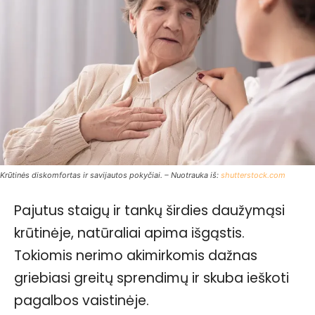
Krūtinės diskomfortas ir savijautos pokyčiai. – Nuotrauka iš:
shutterstock.com
Pajutus staigų ir tankų širdies daužymąsi
krūtinėje, natūraliai apima išgąstis.
Tokiomis nerimo akimirkomis dažnas
griebiasi greitų sprendimų ir skuba ieškoti
pagalbos vaistinėje.