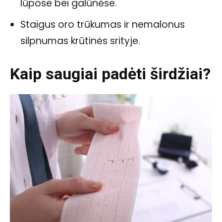
lūpose bei galūnėse.
Staigus oro trūkumas ir nemalonus
silpnumas krūtinės srityje.
Kaip saugiai padėti širdžiai?