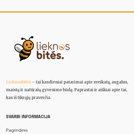
Lieknosbitės
– tai kasdieniai patarimai apie sveikatą, augalus,
maistą ir natūralų gyvenimo būdą. Paprastai ir aiškiai apie tai,
kas iš tikrųjų praverčia.
SVARBI INFORMACIJA
Pagrindinis