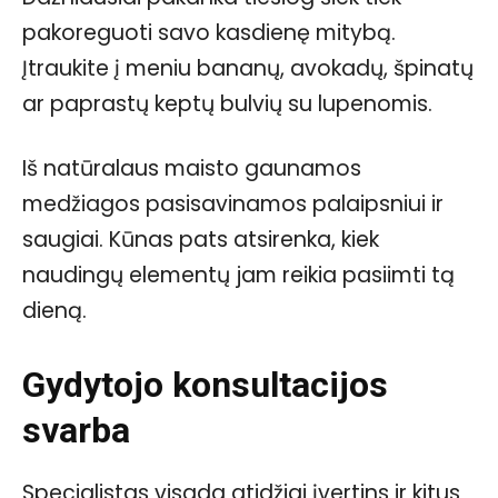
pakoreguoti savo kasdienę mitybą.
Įtraukite į meniu bananų, avokadų, špinatų
ar paprastų keptų bulvių su lupenomis.
Iš natūralaus maisto gaunamos
medžiagos pasisavinamos palaipsniui ir
saugiai. Kūnas pats atsirenka, kiek
naudingų elementų jam reikia pasiimti tą
dieną.
Gydytojo konsultacijos
svarba
Specialistas visada atidžiai įvertins ir kitus