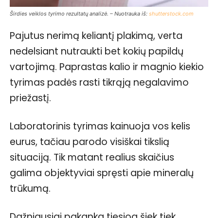
Širdies veiklos tyrimo rezultatų analizė. – Nuotrauka iš:
shutterstock.com
Pajutus nerimą keliantį plakimą, verta
nedelsiant nutraukti bet kokių papildų
vartojimą. Paprastas kalio ir magnio kiekio
tyrimas padės rasti tikrąją negalavimo
priežastį.
Laboratorinis tyrimas kainuoja vos kelis
eurus, tačiau parodo visiškai tikslią
situaciją. Tik matant realius skaičius
galima objektyviai spręsti apie mineralų
trūkumą.
Dažniausiai pakanka tiesiog šiek tiek