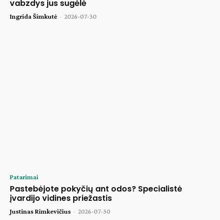
vabzdys jus sugėlė
Ingrida Šimkutė
-
2026-07-30
Patarimai
Pastebėjote pokyčių ant odos? Specialistė
įvardijo vidines priežastis
Justinas Rimkevičius
-
2026-07-30