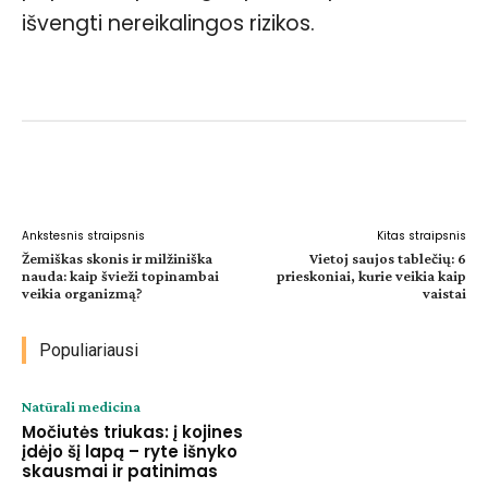
išvengti nereikalingos rizikos.
Facebook
WhatsApp
Paštu
Sp
Ankstesnis straipsnis
Kitas straipsnis
Žemiškas skonis ir milžiniška
Vietoj saujos tablečių: 6
nauda: kaip švieži topinambai
prieskoniai, kurie veikia kaip
veikia organizmą?
vaistai
Populiariausi
Natūrali medicina
Močiutės triukas: į kojines
įdėjo šį lapą – ryte išnyko
skausmai ir patinimas