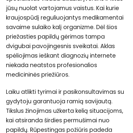
jūsų nuolat vartojamus vaistus. Kai kurie
kraujospūdį reguliuojantys medikamentai
savaime sulaiko kalį organizme. Dėl šios
priežasties papildų gėrimas tampa
dvigubai pavojingesnis sveikatai. Aklas
spėliojimas ieškant diagnozių internete
niekada neatstos profesionalios
medicininės priežiūros.
Laiku atlikti tyrimai ir pasikonsultavimas su
gydytoju garantuoja ramią savijautą.
Tikslus žinojimas užkerta kelią situacijoms,
kai atsiranda širdies permušimai nuo
papildų. Rūpestingas požiūris padeda