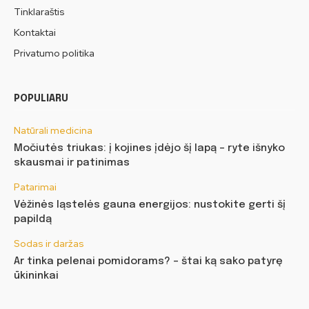
Tinklaraštis
Kontaktai
Privatumo politika
POPULIARU
Natūrali medicina
Močiutės triukas: į kojines įdėjo šį lapą – ryte išnyko
skausmai ir patinimas
Patarimai
Vėžinės ląstelės gauna energijos: nustokite gerti šį
papildą
Sodas ir daržas
Ar tinka pelenai pomidorams? – štai ką sako patyrę
ūkininkai