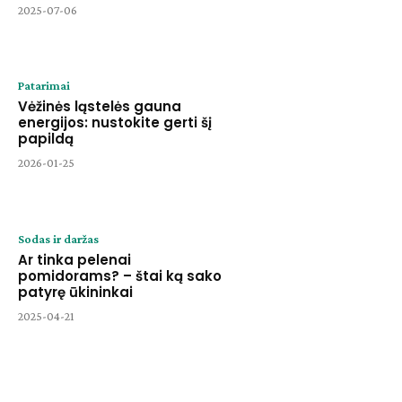
2025-07-06
Patarimai
Vėžinės ląstelės gauna
energijos: nustokite gerti šį
papildą
2026-01-25
Sodas ir daržas
Ar tinka pelenai
pomidorams? – štai ką sako
patyrę ūkininkai
2025-04-21