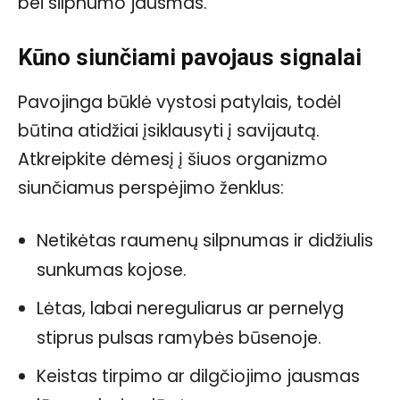
bei silpnumo jausmas.
Kūno siunčiami pavojaus signalai
Pavojinga būklė vystosi patylais, todėl
būtina atidžiai įsiklausyti į savijautą.
Atkreipkite dėmesį į šiuos organizmo
siunčiamus perspėjimo ženklus:
Netikėtas raumenų silpnumas ir didžiulis
sunkumas kojose.
Lėtas, labai nereguliarus ar pernelyg
stiprus pulsas ramybės būsenoje.
Keistas tirpimo ar dilgčiojimo jausmas