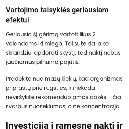
Vartojimo taisyklės geriausiam
efektui
Geriausia šį gėrimą vartoti likus 2
valandoms iki miego. Tai suteikia laiko
skrandžiui apdoroti skystį, tad naktį nebus
jaučiamas pilnumo pojūtis.
Pradėkite nuo mažų kiekių, kad organizmas
priprastų prie rūgšties, ir niekada
neviršykite rekomenduojamos dozės – čia
svarbus nuoseklumas, o ne koncentracija.
Investicija į ramesnę naktį ir