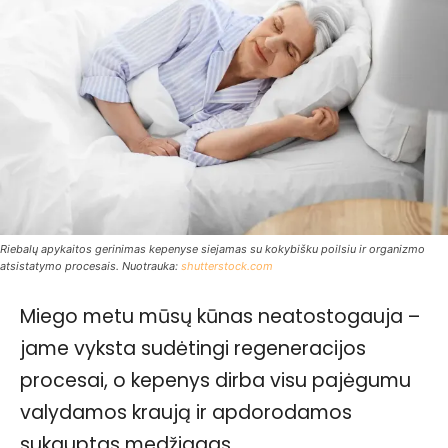
Riebalų apykaitos gerinimas kepenyse siejamas su kokybišku poilsiu ir organizmo
atsistatymo procesais. Nuotrauka:
shutterstock.com
Miego metu mūsų kūnas neatostogauja –
jame vyksta sudėtingi regeneracijos
procesai, o kepenys dirba visu pajėgumu
valydamos kraują ir apdorodamos
sukauptas medžiagas.