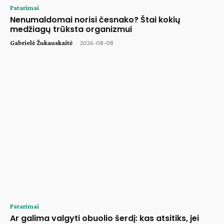
Patarimai
Nenumaldomai norisi česnako? Štai kokių
medžiagų trūksta organizmui
Gabrielė Žukauskaitė
-
2026-08-08
Patarimai
Ar galima valgyti obuolio šerdį: kas atsitiks, jei