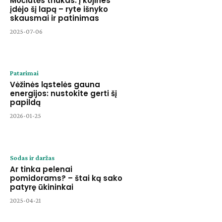
Močiutės triukas: į kojines
įdėjo šį lapą – ryte išnyko
skausmai ir patinimas
2025-07-06
Patarimai
Vėžinės ląstelės gauna
energijos: nustokite gerti šį
papildą
2026-01-25
Sodas ir daržas
Ar tinka pelenai
pomidorams? – štai ką sako
patyrę ūkininkai
2025-04-21