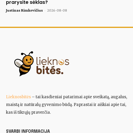
prarysite sėklas?
Justinas Rimkevičius
-
2026-08-08
Lieknosbitės
– tai kasdieniai patarimai apie sveikatą, augalus,
maistą ir natūralų gyvenimo būdą. Paprastai ir aiškiai apie tai,
kas iš tikrųjų praverčia.
SVARBI INFORMACIJA