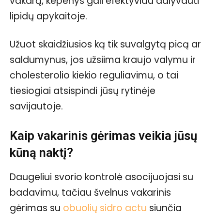
vakarą, kepenys gali efektyviau dalyvauti
lipidų apykaitoje.
Užuot skaidžiusios ką tik suvalgytą picą ar
saldumynus, jos užsiima kraujo valymu ir
cholesterolio kiekio reguliavimu, o tai
tiesiogiai atsispindi jūsų rytinėje
savijautoje.
Kaip vakarinis gėrimas veikia jūsų
kūną naktį?
Daugeliui svorio kontrolė asocijuojasi su
badavimu, tačiau švelnus vakarinis
gėrimas su
obuolių sidro actu
siunčia