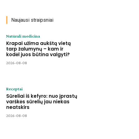
Naujausi straipsniai
Natūrali medicina
Krapai užima aukštą vietą
tarp žalumynų – kam ir
kodėl juos būtina valgyti?
2026-08-08
Receptai
Sūreliai iš kefyro: nuo įprastų
varškės sūrelių jau niekas
neatskirs
2026-08-08