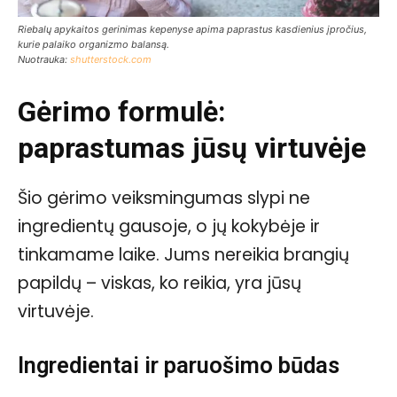
Riebalų apykaitos gerinimas kepenyse apima paprastus kasdienius įpročius,
kurie palaiko organizmo balansą.
Nuotrauka:
shutterstock.com
Gėrimo formulė:
paprastumas jūsų virtuvėje
Šio gėrimo veiksmingumas slypi ne
ingredientų gausoje, o jų kokybėje ir
tinkamame laike. Jums nereikia brangių
papildų – viskas, ko reikia, yra jūsų
virtuvėje.
Ingredientai ir paruošimo būdas