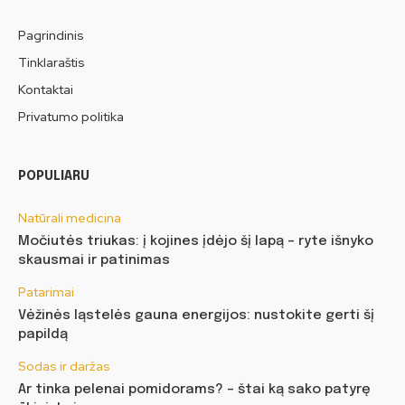
Pagrindinis
Tinklaraštis
Kontaktai
Privatumo politika
POPULIARU
Natūrali medicina
Močiutės triukas: į kojines įdėjo šį lapą – ryte išnyko
skausmai ir patinimas
Patarimai
Vėžinės ląstelės gauna energijos: nustokite gerti šį
papildą
Sodas ir daržas
Ar tinka pelenai pomidorams? – štai ką sako patyrę