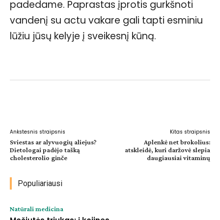
padedame. Paprastas įprotis gurkšnoti
vandenį su actu vakare gali tapti esminiu
lūžiu jūsų kelyje į sveikesnį kūną.
Facebook
WhatsApp
Paštu
Sp
Ankstesnis straipsnis
Kitas straipsnis
Sviestas ar alyvuogių aliejus?
Aplenkė net brokolius:
Dietologai padėjo tašką
atskleidė, kuri daržovė slepia
cholesterolio ginče
daugiausiai vitaminų
Populiariausi
Natūrali medicina