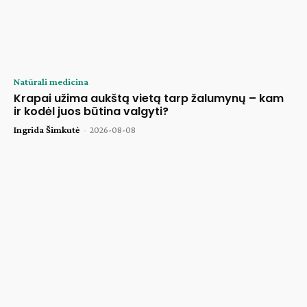
Natūrali medicina
Krapai užima aukštą vietą tarp žalumynų – kam
ir kodėl juos būtina valgyti?
Ingrida Šimkutė
-
2026-08-08