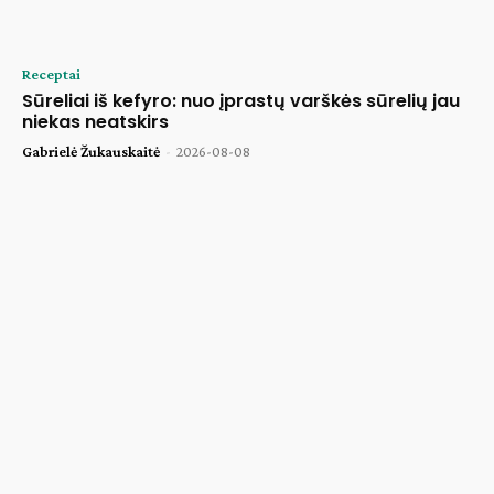
Receptai
Sūreliai iš kefyro: nuo įprastų varškės sūrelių jau
niekas neatskirs
Gabrielė Žukauskaitė
-
2026-08-08