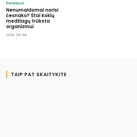
Patarimai
Nenumaldomai norisi
česnako? Štai kokių
medžiagų trūksta
organizmui
2026-08-08
TAIP PAT SKAITYKITE