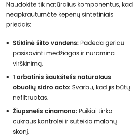
Naudokite tik natūralius komponentus, kad
neapkrautumėte kepenų sintetiniais
priedais:
Stiklinė šilto vandens:
Padeda geriau
pasisavinti medžiagas ir nuramina
virškinimą.
1 arbatinis šaukštelis natūralaus
obuolių sidro acto:
Svarbu, kad jis būtų
nefiltruotas.
Žiupsnelis cinamono:
Puikiai tinka
cukraus kontrolei ir suteikia malonų
skonį.