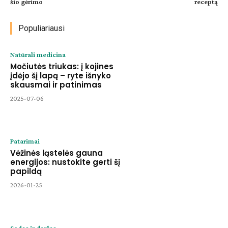
šio gėrimo
receptą
Populiariausi
Natūrali medicina
Močiutės triukas: į kojines
įdėjo šį lapą – ryte išnyko
skausmai ir patinimas
2025-07-06
Patarimai
Vėžinės ląstelės gauna
energijos: nustokite gerti šį
papildą
2026-01-25