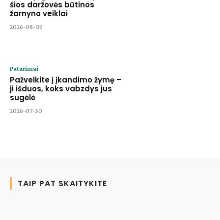
šios daržovės būtinos
žarnyno veiklai
2026-08-02
Patarimai
Pažvelkite į įkandimo žymę –
ji išduos, koks vabzdys jus
sugėlė
2026-07-30
TAIP PAT SKAITYKITE