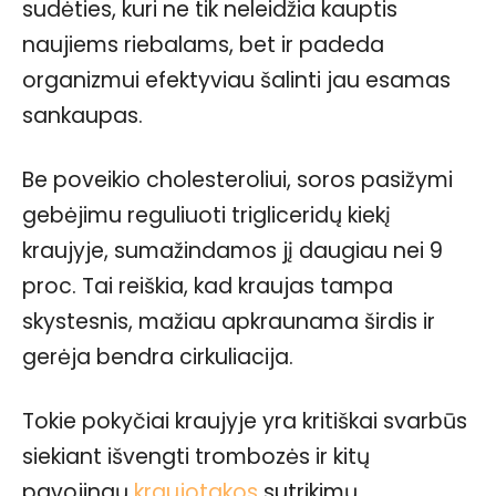
sudėties, kuri ne tik neleidžia kauptis
naujiems riebalams, bet ir padeda
organizmui efektyviau šalinti jau esamas
sankaupas.
Be poveikio cholesteroliui, soros pasižymi
gebėjimu reguliuoti trigliceridų kiekį
kraujyje, sumažindamos jį daugiau nei 9
proc. Tai reiškia, kad kraujas tampa
skystesnis, mažiau apkraunama širdis ir
gerėja bendra cirkuliacija.
Tokie pokyčiai kraujyje yra kritiškai svarbūs
siekiant išvengti trombozės ir kitų
pavojingų
kraujotakos
sutrikimų.