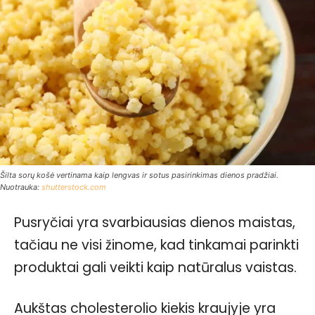
Šilta sorų košė vertinama kaip lengvas ir sotus pasirinkimas dienos pradžiai.
Nuotrauka:
shutterstock.com
Pusryčiai yra svarbiausias dienos maistas,
tačiau ne visi žinome, kad tinkamai parinkti
produktai gali veikti kaip natūralus vaistas.
Aukštas cholesterolio kiekis kraujyje yra