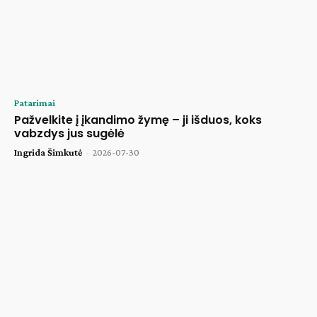
Patarimai
Pažvelkite į įkandimo žymę – ji išduos, koks
vabzdys jus sugėlė
Ingrida Šimkutė
-
2026-07-30