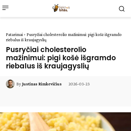
Patarimai
Pusryčiai cholesterolio mažinimui: pigi košė išgramdo
riebalus iš kraujagyslių
Pusryčiai cholesterolio
mažinimui: pigi košė išgramdo
riebalus iš kraujagyslių
2026-03-23
By
Justinas Rimkevičius
Facebook
WhatsApp
Paštu
Sp