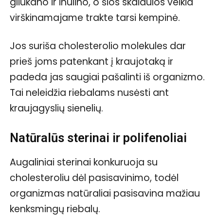
gliukano ir inulino, o šios skaidulos veikia
virškinamajame trakte tarsi kempinė.
Jos suriša cholesterolio molekules dar
prieš joms patenkant į kraujotaką ir
padeda jas saugiai pašalinti iš organizmo.
Tai neleidžia riebalams nusėsti ant
kraujagyslių sienelių.
Natūralūs sterinai ir polifenoliai
Augaliniai sterinai konkuruoja su
cholesteroliu dėl pasisavinimo, todėl
organizmas natūraliai pasisavina mažiau
kenksmingų riebalų.