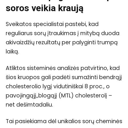
soros veikia kraują
Sveikatos specialistai pastebi, kad
reguliarus sorų įtraukimas į mitybą duoda
akivaizdžių rezultatų per palyginti trumpą
laiką.
Atliktos sisteminės analizės patvirtino, kad
šios kruopos gali padėti sumažinti bendrąjį
cholesterolio lygį vidutiniškai 8 proc., o
pavojingąjį„blogąjį (MTL) cholesterolį –
net dešimtadaliu.
Tai pasiekiama dėl unikalios sorų cheminės