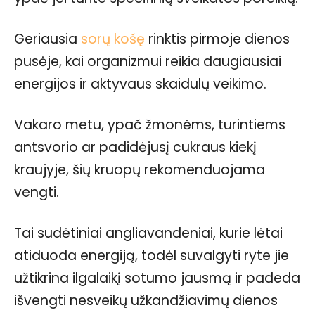
Geriausia
sorų košę
rinktis pirmoje dienos
pusėje, kai organizmui reikia daugiausiai
energijos ir aktyvaus skaidulų veikimo.
Vakaro metu, ypač žmonėms, turintiems
antsvorio ar padidėjusį cukraus kiekį
kraujyje, šių kruopų rekomenduojama
vengti.
Tai sudėtiniai angliavandeniai, kurie lėtai
atiduoda energiją, todėl suvalgyti ryte jie
užtikrina ilgalaikį sotumo jausmą ir padeda
išvengti nesveikų užkandžiavimų dienos