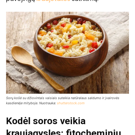
Sorų košė su džiovintais vaisiais suteikia natūralaus saldumo ir įvairovės
kasdienėje mityboje. Nuotrauka:
shutterstock.com
Kodėl soros veikia
kraujagysles: fitocheminių