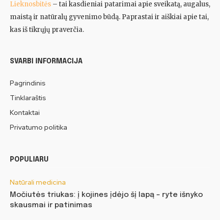
Lieknosbitės
– tai kasdieniai patarimai apie sveikatą, augalus,
maistą ir natūralų gyvenimo būdą. Paprastai ir aiškiai apie tai,
kas iš tikrųjų praverčia.
SVARBI INFORMACIJA
Pagrindinis
Tinklaraštis
Kontaktai
Privatumo politika
POPULIARU
Natūrali medicina
Močiutės triukas: į kojines įdėjo šį lapą – ryte išnyko
skausmai ir patinimas