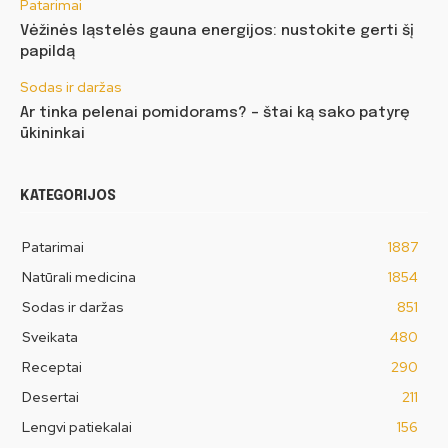
Patarimai
Vėžinės ląstelės gauna energijos: nustokite gerti šį
papildą
Sodas ir daržas
Ar tinka pelenai pomidorams? – štai ką sako patyrę
ūkininkai
KATEGORIJOS
Patarimai
1887
Natūrali medicina
1854
Sodas ir daržas
851
Sveikata
480
Receptai
290
Desertai
211
Lengvi patiekalai
156