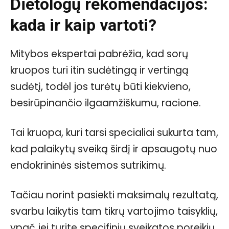
Dietologų rekomendacijos:
kada ir kaip vartoti?
Mitybos ekspertai pabrėžia, kad sorų
kruopos turi itin sudėtingą ir vertingą
sudėtį, todėl jos turėtų būti kiekvieno,
besirūpinančio ilgaamžiškumu, racione.
Tai kruopa, kuri tarsi specialiai sukurta tam,
kad palaikytų sveiką širdį ir apsaugotų nuo
endokrininės sistemos sutrikimų.
Tačiau norint pasiekti maksimalų rezultatą,
svarbu laikytis tam tikrų vartojimo taisyklių,
ypač jei turite specifinių sveikatos poreikių.