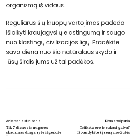
organizmą iš vidaus.
Reguliarus šių kruopų vartojimas padeda
išlaikyti kraujagyslių elastingumą ir saugo
nuo klastingų civilizacijos ligų. Pradėkite
savo dieną nuo šio natūralaus skydo ir
jūsų širdis jums už tai padėkos.
Facebook
WhatsApp
Paštu
Sp
Ankstesnis straipsnis
Kitas straipsnis
Tik 7 dienos ir nugaros
Trūksta oro ir sukasi galva?
skausmas dings: ryte išgerkite
Išbandykite šį seną močiutės