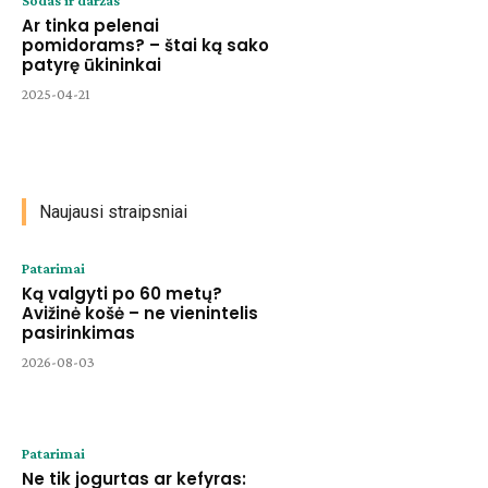
Sodas ir daržas
Ar tinka pelenai
pomidorams? – štai ką sako
patyrę ūkininkai
2025-04-21
Naujausi straipsniai
Patarimai
Ką valgyti po 60 metų?
Avižinė košė – ne vienintelis
pasirinkimas
2026-08-03
Patarimai
Ne tik jogurtas ar kefyras: