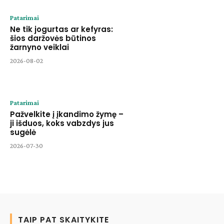
Patarimai
Ne tik jogurtas ar kefyras:
šios daržovės būtinos
žarnyno veiklai
2026-08-02
Patarimai
Pažvelkite į įkandimo žymę –
ji išduos, koks vabzdys jus
sugėlė
2026-07-30
TAIP PAT SKAITYKITE