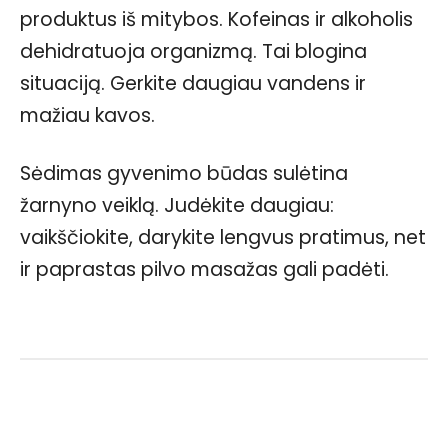
produktus iš mitybos. Kofeinas ir alkoholis
dehidratuoja organizmą. Tai blogina
situaciją. Gerkite daugiau vandens ir
mažiau kavos.
Sėdimas gyvenimo būdas sulėtina
žarnyno veiklą. Judėkite daugiau:
vaikščiokite, darykite lengvus pratimus, net
ir paprastas pilvo masažas gali padėti.
Facebook
WhatsApp
Paštu
Sp