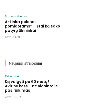
Sodas ir daržas
Ar tinka pelenai
pomidorams? – štai ką sako
patyrę ūkininkai
2025-04-21
Naujausi straipsniai
Patarimai
Ką valgyti po 60 metų?
Avižinė košė – ne vienintelis
pasirinkimas
2026-08-03