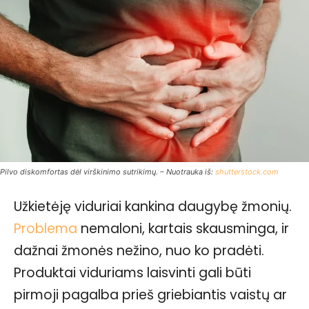
Pilvo diskomfortas dėl virškinimo sutrikimų. – Nuotrauka iš:
shutterstock.com
Užkietėję viduriai kankina daugybę žmonių.
Problema
nemaloni, kartais skausminga, ir
dažnai žmonės nežino, nuo ko pradėti.
Produktai viduriams laisvinti gali būti
pirmoji pagalba prieš griebiantis vaistų ar