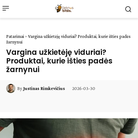
Patarimai
Vargina užkietėję viduriai? Produktai, kurie išties padės
žarnynui
Vargina užkietėję viduriai?
Produktai, kurie išties padės
žarnynui
2026-03-30
By
Justinas Rimkevičius
Facebook
WhatsApp
Paštu
Sp