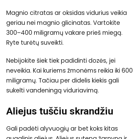
Magnio citratas ar oksidas vidurius veikia
geriau nei magnio glicinatas. Vartokite
300–400 miligramų vakare prieš miegą.
Ryte turėtų suveikti.
Nebijokite šiek tiek padidinti dozės, jei
neveikia. Kai kuriems žmonėms reikia iki 600
miligramų. Tačiau per didelis kiekis gali
sukelti vandeningą viduriavimą.
Aliejus tuščiu skrandžiu
Gali padėti alyvuogių ar bet koks kitas
augalinis aliejus. Aliejus sutepa žarnyną ir