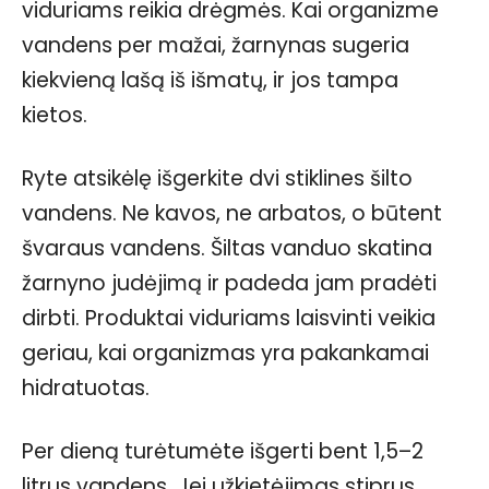
viduriams reikia drėgmės. Kai organizme
vandens per mažai, žarnynas sugeria
kiekvieną lašą iš išmatų, ir jos tampa
kietos.
Ryte atsikėlę išgerkite dvi stiklines šilto
vandens. Ne kavos, ne arbatos, o būtent
švaraus vandens. Šiltas vanduo skatina
žarnyno judėjimą ir padeda jam pradėti
dirbti. Produktai viduriams laisvinti veikia
geriau, kai organizmas yra pakankamai
hidratuotas.
Per dieną turėtumėte išgerti bent 1,5–2
litrus vandens. Jei užkietėjimas stiprus,