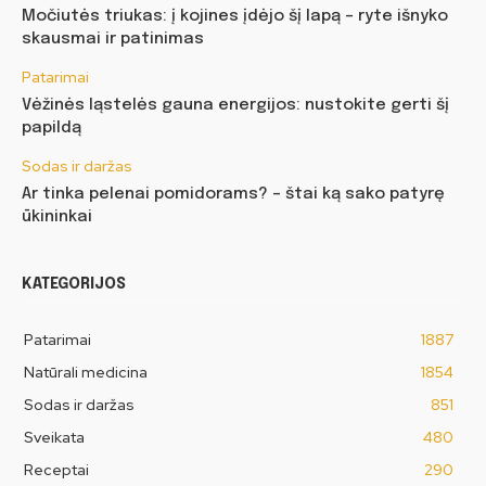
Močiutės triukas: į kojines įdėjo šį lapą – ryte išnyko
skausmai ir patinimas
Patarimai
Vėžinės ląstelės gauna energijos: nustokite gerti šį
papildą
Sodas ir daržas
Ar tinka pelenai pomidorams? – štai ką sako patyrę
ūkininkai
KATEGORIJOS
Patarimai
1887
Natūrali medicina
1854
Sodas ir daržas
851
Sveikata
480
Receptai
290