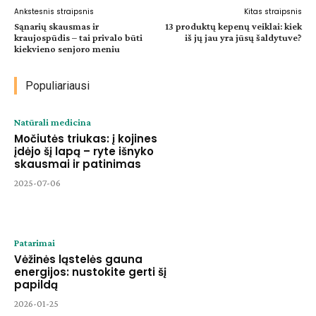
Ankstesnis straipsnis
Kitas straipsnis
Sąnarių skausmas ir
13 produktų kepenų veiklai: kiek
kraujospūdis – tai privalo būti
iš jų jau yra jūsų šaldytuve?
kiekvieno senjoro meniu
Populiariausi
Natūrali medicina
Močiutės triukas: į kojines
įdėjo šį lapą – ryte išnyko
skausmai ir patinimas
2025-07-06
Patarimai
Vėžinės ląstelės gauna
energijos: nustokite gerti šį
papildą
2026-01-25