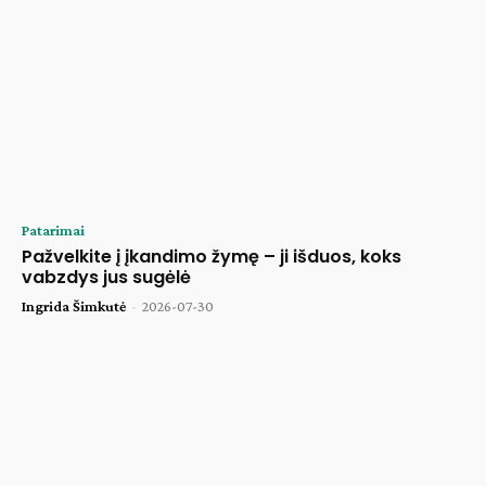
Patarimai
Pažvelkite į įkandimo žymę – ji išduos, koks
vabzdys jus sugėlė
Ingrida Šimkutė
-
2026-07-30