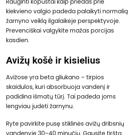
Rauginti kopūstai kaip priedas prie
kiekvieno valgio padeda palaikyti normalią
žarnyno veiklą ilgalaikėje perspektyvoje.
Prevenciškai valgykite mažas porcijas
kasdien.
Avižų košė ir kisielius
Avižose yra beta gliukano – tirpios
skaidulos, kuri absorbuoja vandenį ir
padidina išmatų tūrį. Tai padeda joms
lengviau judėti žarnynu.
Ryte pavirkite pusę stiklinės avižų dribsnių
vandenyje 30–40 minučių. Gausite tirštą