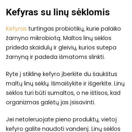
Kefyras su linų sėklomis
Kefyras
turtingas probiotikų, kurie palaiko
žarnyno mikrobiotą. Maltos linų sėklos
prideda skaidulų ir gleivių, kurios sutepa
žarnyną ir padeda išmatoms slinkti.
Ryte į stiklinę kefyro įberkite du šaukštus
maltų linų sėklų. Išmaišykite ir išgerkite. Linų
sėklos turi būti sumaltos, o ne ištisos, kad
organizmas galėtų jas įsisavinti.
Jei netoleruojate pieno produktų, vietoj
kefyro galite naudoti vandenį. Linų sėklos