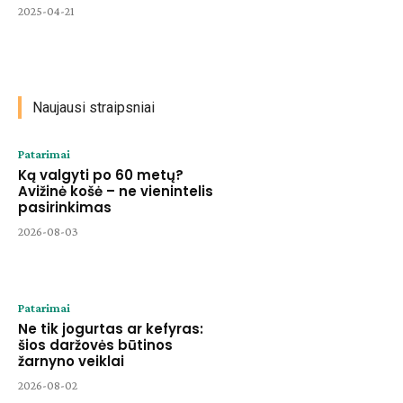
2025-04-21
Naujausi straipsniai
Patarimai
Ką valgyti po 60 metų?
Avižinė košė – ne vienintelis
pasirinkimas
2026-08-03
Patarimai
Ne tik jogurtas ar kefyras:
šios daržovės būtinos
žarnyno veiklai
2026-08-02