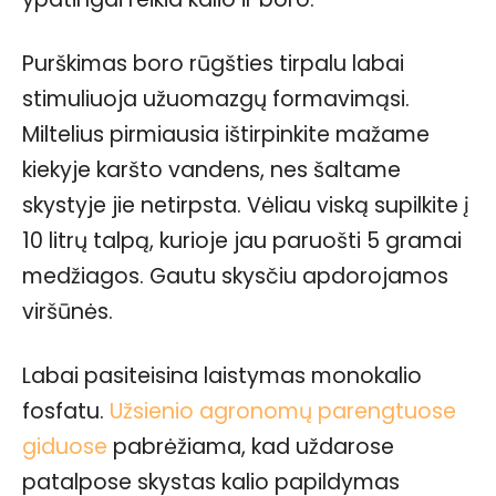
Purškimas boro rūgšties tirpalu labai
stimuliuoja užuomazgų formavimąsi.
Miltelius pirmiausia ištirpinkite mažame
kiekyje karšto vandens, nes šaltame
skystyje jie netirpsta. Vėliau viską supilkite į
10 litrų talpą, kurioje jau paruošti 5 gramai
medžiagos. Gautu skysčiu apdorojamos
viršūnės.
Labai pasiteisina laistymas monokalio
fosfatu.
Užsienio agronomų parengtuose
giduose
pabrėžiama, kad uždarose
patalpose skystas kalio papildymas