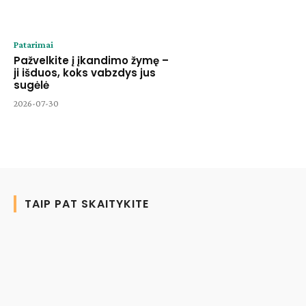
Patarimai
Pažvelkite į įkandimo žymę –
ji išduos, koks vabzdys jus
sugėlė
2026-07-30
TAIP PAT SKAITYKITE