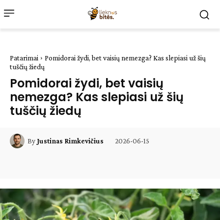
Patarimai
Pomidorai žydi, bet vaisių nemezga? Kas slepiasi už šių
tuščių žiedų
Pomidorai žydi, bet vaisių
nemezga? Kas slepiasi už šių
tuščių žiedų
2026-06-15
By
Justinas Rimkevičius
Facebook
WhatsApp
Paštu
Sp