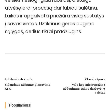
veislės tiesiog ilgiau ruošiasi, o staiga
atvėsę orai procesą dar labiau sulėtina.
Laikas ir apgalvota priežiūra viską sustatys
į savas vietas. Užtikrinus geras augimo
sąlygas, derlius tikrai pradžiugins.
Facebook
WhatsApp
Paštu
Sp
Ankstesnis straipsnis
Kitas straipsnis
Sklandaus nėštumo planavimo
Valo kepenis ir mažina
ABC
uždegimus: tai ne daržovė, o
vaistas
Populiariausi