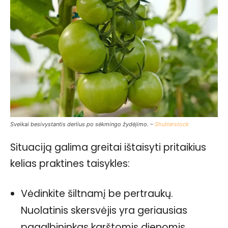
Sveikai besivystantis derlius po sėkmingo žydėjimo. –
Shutterstock
Situaciją galima greitai ištaisyti pritaikius
kelias praktines taisykles:
Vėdinkite šiltnamį be pertraukų.
Nuolatinis skersvėjis yra geriausias
pagalbininkas karštomis dienomis.