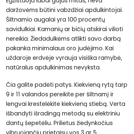
Egzistuoja labai gajus mitas, neva
daržovėms būtini vabzdžiai apdulkintojai.
Šiltnamio augalai yra 100 procentų
savidulkiai. Kamanių ar bičių atskirai vilioti
nereikia. Žiedadulkėms atlikti savo darbą
pakanka minimalaus oro judėjimo. Kai
uždaroje erdvėje vyrauja visiška ramybė,
natūralus apdulkinimas nevyksta.
Čia galite padėti patys. Kiekvieną rytą tarp
9 ir 11 valandos pereikite per šiltnamį ir
lengvai krestelėkite kiekvieną stiebą. Verta
išbandyti išradingą metodą su elektriniu
dantų šepetėliu. Prilietus žiedynkočius
vibruojančiu prietaisu vos 3 ar 5