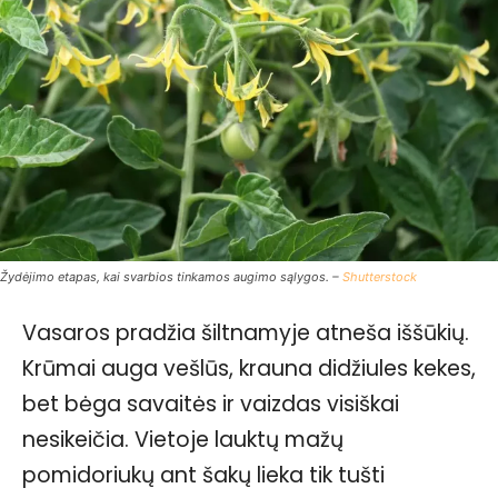
Žydėjimo etapas, kai svarbios tinkamos augimo sąlygos. –
Shutterstock
Vasaros pradžia šiltnamyje atneša iššūkių.
Krūmai auga vešlūs, krauna didžiules kekes,
bet bėga savaitės ir vaizdas visiškai
nesikeičia. Vietoje lauktų mažų
pomidoriukų ant šakų lieka tik tušti