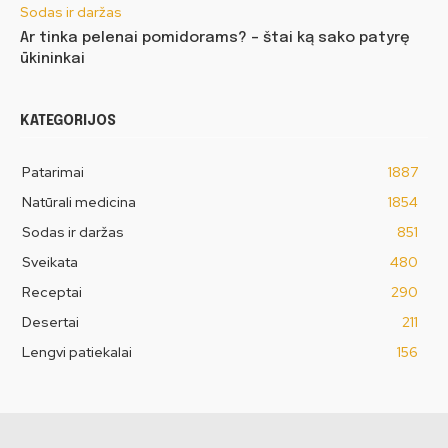
Sodas ir daržas
Ar tinka pelenai pomidorams? – štai ką sako patyrę
ūkininkai
KATEGORIJOS
Patarimai
1887
Natūrali medicina
1854
Sodas ir daržas
851
Sveikata
480
Receptai
290
Desertai
211
Lengvi patiekalai
156