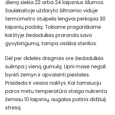
dieną siekia 22 arba 24 laipsnius šilumos.
Saulėkaitoje uždaryto šiltnamio viduje
termometro stulpelis lengvai perkopia 30
laipsnių padalą. Tokiame pragariškame
karštyje žiedadulkės praranda savo
gyvybingumą, tampa visiškai sterilios.
Dėl per didelės drėgmės ore žiedadulkės
sulimpa į vieną gumulą. Lipni masė negali
byrėti žemyn ir apvaisinti piestelės.
Prisideda ir vėsios naktys. Kai tamsiuoju
paros metu temperatūra staiga nukrenta
žemiau 10 laipsnių, augalas patiria didžiulį
stresą.