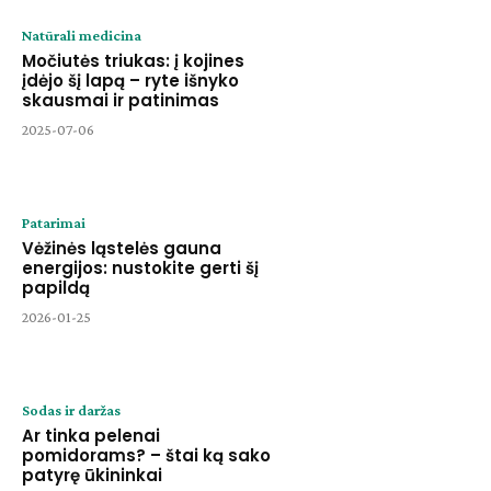
Natūrali medicina
Močiutės triukas: į kojines
įdėjo šį lapą – ryte išnyko
skausmai ir patinimas
2025-07-06
Patarimai
Vėžinės ląstelės gauna
energijos: nustokite gerti šį
papildą
2026-01-25
Sodas ir daržas
Ar tinka pelenai
pomidorams? – štai ką sako
patyrę ūkininkai