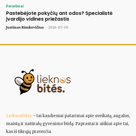
Patarimai
Pastebėjote pokyčių ant odos? Specialistė
įvardijo vidines priežastis
Justinas Rimkevičius
-
2026-07-30
Lieknosbitės
– tai kasdieniai patarimai apie sveikatą, augalus,
maistą ir natūralų gyvenimo būdą. Paprastai ir aiškiai apie tai,
kas iš tikrųjų praverčia.