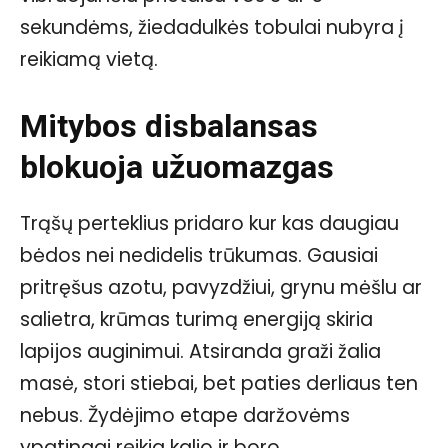
sekundėms, žiedadulkės tobulai nubyra į
reikiamą vietą.
Mitybos disbalansas
blokuoja užuomazgas
Trąšų perteklius pridaro kur kas daugiau
bėdos nei nedidelis trūkumas. Gausiai
pritręšus azotu, pavyzdžiui, grynu mėšlu ar
salietra, krūmas turimą energiją skiria
lapijos auginimui. Atsiranda graži žalia
masė, stori stiebai, bet paties derliaus ten
nebus. Žydėjimo etape daržovėms
ypatingai reikia kalio ir boro.