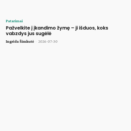
Patarimai
Pažvelkite į įkandimo žymę – ji išduos, koks
vabzdys jus sugėlė
Ingrida Šimkutė
-
2026-07-30