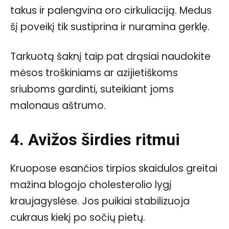
takus ir palengvina oro cirkuliaciją. Medus
šį poveikį tik sustiprina ir nuramina gerklę.
Tarkuotą šaknį taip pat drąsiai naudokite
mėsos troškiniams ar azijietiškoms
sriuboms gardinti, suteikiant joms
malonaus aštrumo.
4. Avižos širdies ritmui
Kruopose esančios tirpios skaidulos greitai
mažina blogojo cholesterolio lygį
kraujagyslėse. Jos puikiai stabilizuoja
cukraus kiekį po sočių pietų.