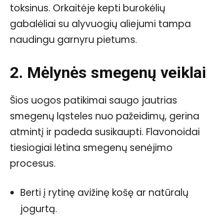
toksinus. Orkaitėje kepti burokėlių
gabalėliai su alyvuogių aliejumi tampa
naudingu garnyru pietums.
2. Mėlynės smegenų veiklai
Šios uogos patikimai saugo jautrias
smegenų ląsteles nuo pažeidimų, gerina
atmintį ir padeda susikaupti. Flavonoidai
tiesiogiai lėtina smegenų senėjimo
procesus.
Berti į rytinę avižinę košę ar natūralų
jogurtą.