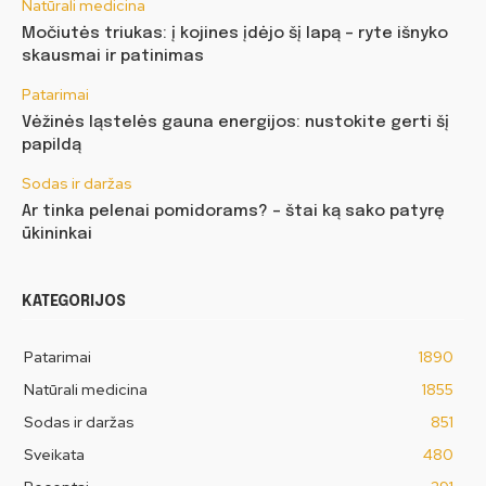
Natūrali medicina
Močiutės triukas: į kojines įdėjo šį lapą – ryte išnyko
skausmai ir patinimas
Patarimai
Vėžinės ląstelės gauna energijos: nustokite gerti šį
papildą
Sodas ir daržas
Ar tinka pelenai pomidorams? – štai ką sako patyrę
ūkininkai
KATEGORIJOS
Patarimai
1890
Natūrali medicina
1855
Sodas ir daržas
851
Sveikata
480