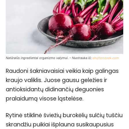
Natūralūs ingredientai organizmo valymui. – Nuotrauka iš:
shutterstock.com
Raudoni šakniavaisiai veikia kaip galingas
kraujo valiklis. Juose gausu geležies ir
antioksidantų didinančių deguonies
pralaidumą visose ląstelėse.
Rytinė stiklinė šviežių burokėlių sulčių tuščiu
skrandžiu puikiai išplauna susikaupusius