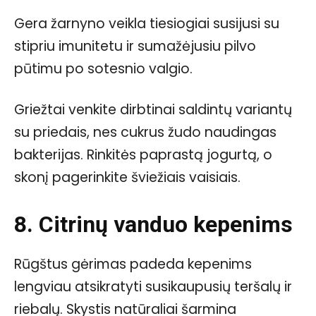
Gera žarnyno veikla tiesiogiai susijusi su
stipriu imunitetu ir sumažėjusiu pilvo
pūtimu po sotesnio valgio.
Griežtai venkite dirbtinai saldintų variantų
su priedais, nes cukrus žudo naudingas
bakterijas. Rinkitės paprastą jogurtą, o
skonį pagerinkite šviežiais vaisiais.
8. Citrinų vanduo kepenims
Rūgštus gėrimas padeda kepenims
lengviau atsikratyti susikaupusių teršalų ir
riebalų. Skystis natūraliai šarmina