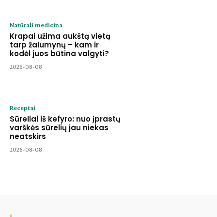
Natūrali medicina
Krapai užima aukštą vietą
tarp žalumynų – kam ir
kodėl juos būtina valgyti?
2026-08-08
Receptai
Sūreliai iš kefyro: nuo įprastų
varškės sūrelių jau niekas
neatskirs
2026-08-08