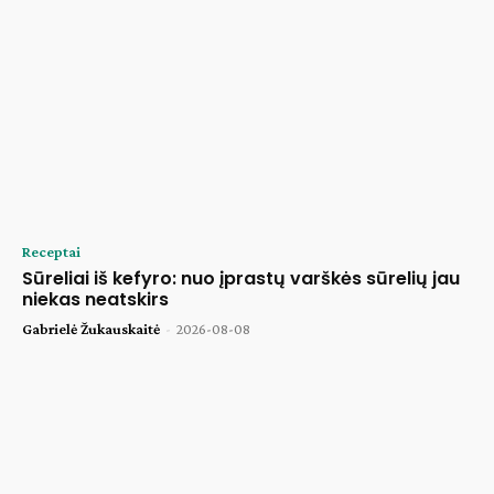
Receptai
Sūreliai iš kefyro: nuo įprastų varškės sūrelių jau
niekas neatskirs
Gabrielė Žukauskaitė
-
2026-08-08