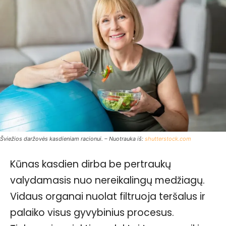
Šviežios daržovės kasdieniam racionui. – Nuotrauka iš:
shutterstock.com
Kūnas kasdien dirba be pertraukų
valydamasis nuo nereikalingų medžiagų.
Vidaus organai nuolat filtruoja teršalus ir
palaiko visus gyvybinius procesus.