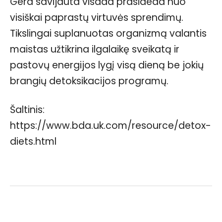
Gera savijauta visada prasideda nuo
visiškai paprastų virtuvės sprendimų.
Tikslingai suplanuotas organizmą valantis
maistas užtikrina ilgalaikę sveikatą ir
pastovų energijos lygį visą dieną be jokių
brangių detoksikacijos programų.
Šaltinis:
https://www.bda.uk.com/resource/detox-
diets.html
Facebook
WhatsApp
Paštu
Sp