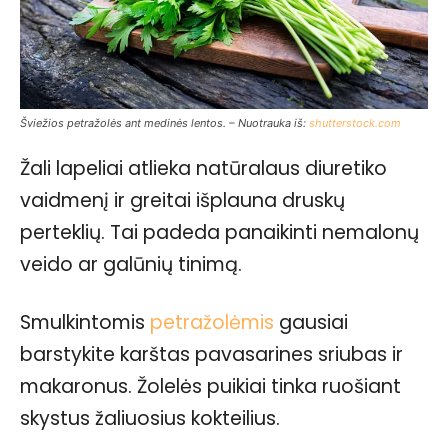
Šviežios petražolės ant medinės lentos. – Nuotrauka iš:
shutterstock.com
Žali lapeliai atlieka natūralaus diuretiko
vaidmenį ir greitai išplauna druskų
perteklių. Tai padeda panaikinti nemalonų
veido ar galūnių tinimą.
Smulkintomis
petražolėmis
gausiai
barstykite karštas pavasarines sriubas ir
makaronus. Žolelės puikiai tinka ruošiant
skystus žaliuosius kokteilius.