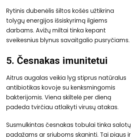
Rytinis dubenėlis šiltos košės užtikrina
tolygų energijos išsiskyrimą ilgiems
darbams. Avižų miltai tinka kepant
sveikesnius blynus savaitgalio pusryčiams.
5. Česnakas imunitetui
Aitrus augalas veikia lyg stiprus natūralus
antibiotikas kovoje su kenksmingomis
bakterijomis. Viena skiltelė per dieną
padeda tvirčiau atlaikyti virusų atakas.
Susmulkintas česnakas tobulai tinka salotų
padažams ar sriuboms skaninti. Tai pigus ir