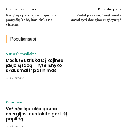
Ankstesnis straipsnis
Kitas straipsnis
Gydytoja perspėja – populiari
Kodėl pavasarį turėtumėte
pusryčių košė, kuri tinka ne
suvalgyti daugiau rūgštynių?
visiems
Populiariausi
Natūrali medicina
Močiutės triukas: į kojines
įdėjo šį lapą – ryte išnyko
skausmai ir patinimas
2025-07-06
Patarimai
Vėžinės ląstelės gauna
energijos: nustokite gerti šį
papildą
2026-01-25