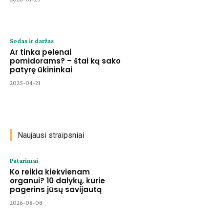
Sodas ir daržas
Ar tinka pelenai
pomidorams? – štai ką sako
patyrę ūkininkai
2025-04-21
Naujausi straipsniai
Patarimai
Ko reikia kiekvienam
organui? 10 dalykų, kurie
pagerins jūsų savijautą
2026-08-08