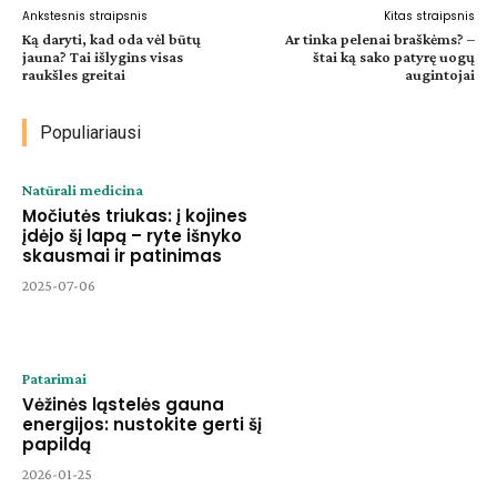
Ankstesnis straipsnis
Kitas straipsnis
Ką daryti, kad oda vėl būtų
Ar tinka pelenai braškėms? –
jauna? Tai išlygins visas
štai ką sako patyrę uogų
raukšles greitai
augintojai
Populiariausi
Natūrali medicina
Močiutės triukas: į kojines
įdėjo šį lapą – ryte išnyko
skausmai ir patinimas
2025-07-06
Patarimai
Vėžinės ląstelės gauna
energijos: nustokite gerti šį
papildą
2026-01-25