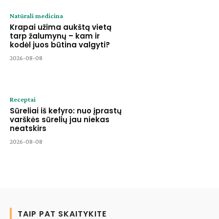
Natūrali medicina
Krapai užima aukštą vietą
tarp žalumynų – kam ir
kodėl juos būtina valgyti?
2026-08-08
Receptai
Sūreliai iš kefyro: nuo įprastų
varškės sūrelių jau niekas
neatskirs
2026-08-08
TAIP PAT SKAITYKITE