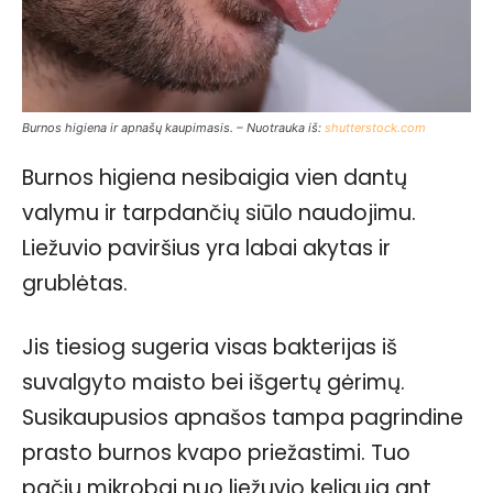
Burnos higiena ir apnašų kaupimasis. – Nuotrauka iš:
shutterstock.com
Burnos higiena nesibaigia vien dantų
valymu ir tarpdančių siūlo naudojimu.
Liežuvio paviršius yra labai akytas ir
grublėtas.
Jis tiesiog sugeria visas bakterijas iš
suvalgyto maisto bei išgertų gėrimų.
Susikaupusios apnašos tampa pagrindine
prasto burnos kvapo priežastimi. Tuo
pačiu mikrobai nuo liežuvio keliauja ant