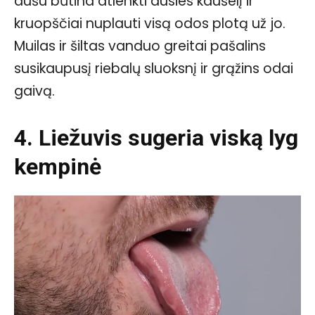
dušu būtina atlenkti ausies kaušelį ir
kruopščiai nuplauti visą odos plotą už jo.
Muilas ir šiltas vanduo greitai pašalins
susikaupusį riebalų sluoksnį ir grąžins odai
gaivą.
4. Liežuvis sugeria viską lyg
kempinė