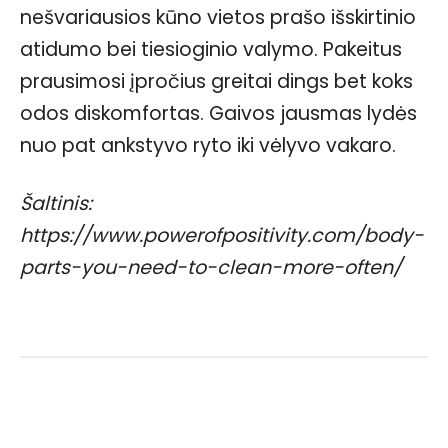
nešvariausios kūno vietos prašo išskirtinio
atidumo bei tiesioginio valymo. Pakeitus
prausimosi įpročius greitai dings bet koks
odos diskomfortas. Gaivos jausmas lydės
nuo pat ankstyvo ryto iki vėlyvo vakaro.
Šaltinis:
https://www.powerofpositivity.com/body-
parts-you-need-to-clean-more-often/
Facebook
WhatsApp
Paštu
Sp