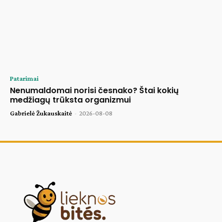
Patarimai
Nenumaldomai norisi česnako? Štai kokių
medžiagų trūksta organizmui
Gabrielė Žukauskaitė
-
2026-08-08