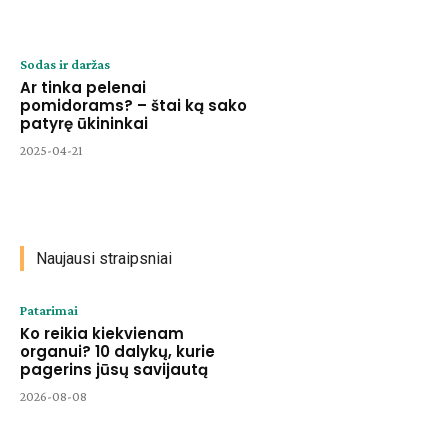
Sodas ir daržas
Ar tinka pelenai
pomidorams? – štai ką sako
patyrę ūkininkai
2025-04-21
Naujausi straipsniai
Patarimai
Ko reikia kiekvienam
organui? 10 dalykų, kurie
pagerins jūsų savijautą
2026-08-08