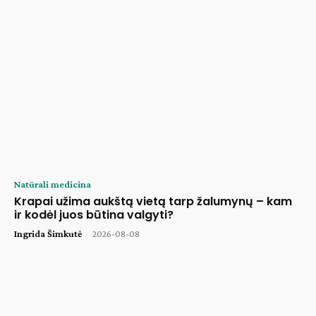
Natūrali medicina
Krapai užima aukštą vietą tarp žalumynų – kam
ir kodėl juos būtina valgyti?
Ingrida Šimkutė
-
2026-08-08