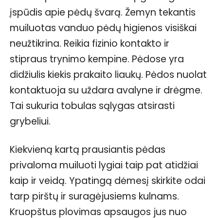
įspūdis apie pėdų švarą. Žemyn tekantis
muiluotas vanduo pėdų higienos visiškai
neužtikrina. Reikia fizinio kontakto ir
stipraus trynimo kempine. Pėdose yra
didžiulis kiekis prakaito liaukų. Pėdos nuolat
kontaktuoja su uždara avalyne ir drėgme.
Tai sukuria tobulas sąlygas atsirasti
grybeliui.
Kiekvieną kartą prausiantis pėdas
privaloma muiluoti lygiai taip pat atidžiai
kaip ir veidą. Ypatingą dėmesį skirkite odai
tarp pirštų ir suragėjusiems kulnams.
Kruopštus plovimas apsaugos jus nuo