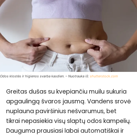
Odos klostės ir higienos svarba kasdien. – Nuotrauka iš:
shutterstock.com
Greitas dušas su kvepiančiu muilu sukuria
apgaulingą švaros jausmą. Vandens srovė
nuplauna paviršinius nešvarumus, bet
tikrai nepasiekia visų slaptų odos kampelių.
Dauguma prausiasi labai automatiškai ir