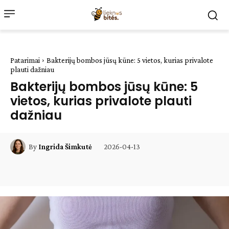
Patarimai
Bakterijų bombos jūsų kūne: 5 vietos, kurias privalote
plauti dažniau
Bakterijų bombos jūsų kūne: 5
vietos, kurias privalote plauti
dažniau
2026-04-13
By
Ingrida Šimkutė
Facebook
WhatsApp
Paštu
Sp