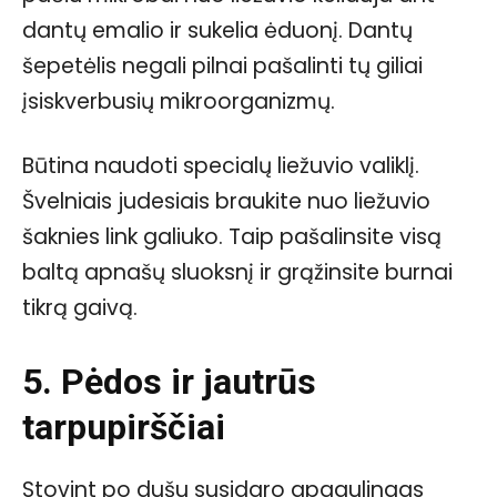
dantų emalio ir sukelia ėduonį. Dantų
šepetėlis negali pilnai pašalinti tų giliai
įsiskverbusių mikroorganizmų.
Būtina naudoti specialų liežuvio valiklį.
Švelniais judesiais braukite nuo liežuvio
šaknies link galiuko. Taip pašalinsite visą
baltą apnašų sluoksnį ir grąžinsite burnai
tikrą gaivą.
5. Pėdos ir jautrūs
tarpupirščiai
Stovint po dušu susidaro apgaulingas