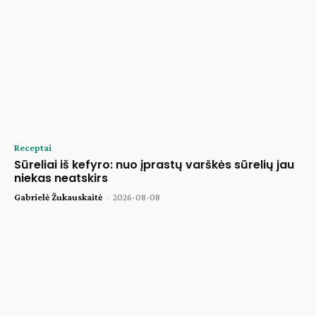
Receptai
Sūreliai iš kefyro: nuo įprastų varškės sūrelių jau
niekas neatskirs
Gabrielė Žukauskaitė
-
2026-08-08