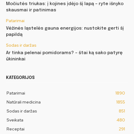
Močiutės triukas: į kojines įdėjo šį lapą – ryte išnyko
skausmai ir patinimas
Patarimai
Vėžinės ląstelės gauna energijos: nustokite gerti šį
papildą
Sodas ir daržas
Ar tinka pelenai pomidorams? – štai ką sako patyrę
ūkininkai
KATEGORIJOS
Patarimai
1890
Natūrali medicina
1855
Sodas ir daržas
851
Sveikata
480
Receptai
291