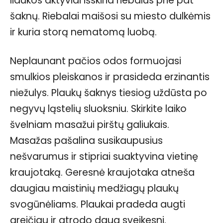
liaukos aktyviai išskiria riebalus prie pat
šaknų. Riebalai maišosi su miesto dulkėmis
ir kuria storą nematomą luobą.
Neplaunant pačios odos formuojasi
smulkios pleiskanos ir prasideda erzinantis
niežulys. Plaukų šaknys tiesiog uždūsta po
negyvų ląstelių sluoksniu. Skirkite laiko
švelniam masažui pirštų galiukais.
Masažas pašalina susikaupusius
nešvarumus ir stipriai suaktyvina vietinę
kraujotaką. Geresnė kraujotaka atneša
daugiau maistinių medžiagų plaukų
svogūnėliams. Plaukai pradeda augti
greičiau ir atrodo daug sveikesni.