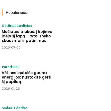
Populiariausi
Natūrali medicina
Močiutės triukas: į kojines
įdėjo šį lapą – ryte išnyko
skausmai ir patinimas
2025-07-06
Patarimai
Vėžinės ląstelės gauna
energijos: nustokite gerti
šį papildą
2026-01-25
Sodas ir daržas