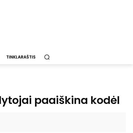
TINKLARAŠTIS
dytojai paaiškina kodėl
Paštu
Spausdinti
Viber