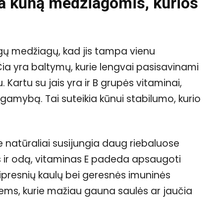
na kūną medžiagomis, kurios
ngų medžiagų, kad jis tampa vienu
Čia yra baltymų, kurie lengvai pasisavinami
Kartu su jais yra ir B grupės vitaminai,
 gamybą. Tai suteikia kūnui stabilumo, kurio
je natūraliai susijungia daug riebaluose
is ir odą, vitaminas E padeda apsaugoti
tipresnių kaulų bei geresnės imuninės
tiems, kurie mažiau gauna saulės ar jaučia