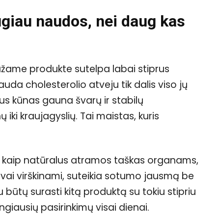
augiau naudos, nei daug kas
mažame produkte sutelpa labai stiprus
uda cholesterolio atveju tik dalis viso jų
s kūnas gauna švarų ir stabilų
iki kraujagyslių. Tai maistas, kuris
a kaip natūralus atramos taškas organams,
engvai virškinami, suteikia sotumo jausmą be
būtų surasti kitą produktą su tokiu stipriu
ngiausių pasirinkimų visai dienai.