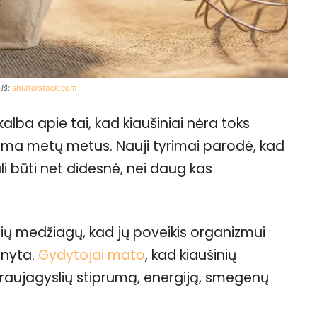
 iš:
shutterstock.com
lba apie tai, kad kiaušiniai nėra toks
ama metų metus. Nauji tyrimai parodė, kad
li būti net didesnė, nei daug kas
inių medžiagų, kad jų poveikis organizmui
anyta.
Gydytojai mato
, kad kiaušinių
r kraujagyslių stiprumą, energiją, smegenų