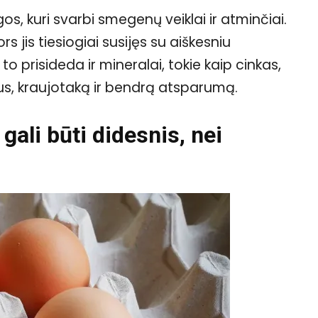
os, kuri svarbi smegenų veiklai ir atminčiai.
s jis tiesiogiai susijęs su aiškesniu
o prisideda ir mineralai, tokie kaip cinkas,
nus, kraujotaką ir bendrą atsparumą.
gali būti didesnis, nei