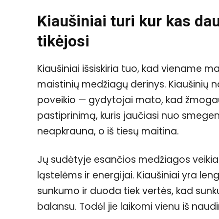
Kiaušiniai turi kur kas d
tikėjosi
Kiaušiniai išsiskiria tuo, kad viename 
maistinių medžiagų derinys. Kiaušinių na
poveikio — gydytojai mato, kad žmogau
pastiprinimą, kuris jaučiasi nuo smegenų 
neapkrauna, o iš tiesų maitina.
Jų sudėtyje esančios medžiagos veiki
ląstelėms ir energijai. Kiaušiniai yra l
sunkumo ir duoda tiek vertės, kad sunku 
balansu. Todėl jie laikomi vienu iš naudi