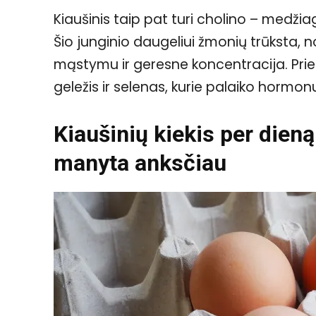
Kiaušinis taip pat turi cholino – medžiag
Šio junginio daugeliui žmonių trūksta, nor
mąstymu ir geresne koncentracija. Prie t
geležis ir selenas, kurie palaiko hormo
Kiaušinių kiekis per dieną 
manyta
anksčiau