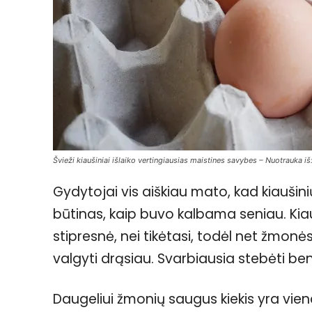
Švieži kiaušiniai išlaiko vertingiausias maistines savybes – Nuotrauka iš
Gydytojai vis aiškiau mato, kad kiaušini
būtinas, kaip buvo kalbama seniau. Kia
stipresnė, nei tikėtasi, todėl net žmonės
valgyti drąsiau. Svarbiausia stebėti b
Daugeliui žmonių saugus kiekis yra vienas