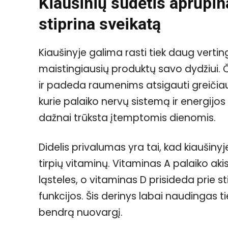
Kiaušinių sudėtis aprūpi
stiprina sveikatą
Kiaušinyje galima rasti tiek daug verti
maistingiausių produktų savo dydžiui. 
ir padeda raumenims atsigauti greičiau. 
kurie palaiko nervų sistemą ir energijos
dažnai trūksta įtemptomis dienomis.
Didelis privalumas yra tai, kad kiaušiny
tirpių vitaminų. Vitaminas A palaiko ak
ląsteles, o vitaminas D prisideda prie s
funkcijos. Šis derinys labai naudingas 
bendrą nuovargį.