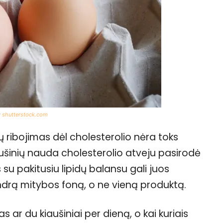
:
shutterstock.com
ų ribojimas dėl cholesterolio nėra toks
ušinių nauda cholesterolio atveju pasirodė
 su pakitusiu lipidų balansu gali juos
endrą mitybos foną, o ne vieną produktą.
 ar du kiaušiniai per dieną, o kai kuriais