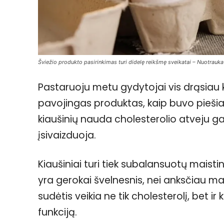
Šviežio produkto pasirinkimas turi didelę reikšmę sveikatai – Nuotrauka
Pastaruoju metu gydytojai vis drąsiau ka
pavojingas produktas, kaip buvo pieši
kiaušinių nauda cholesterolio atveju ga
įsivaizduoja.
Kiaušiniai turi tiek subalansuotų maist
yra gerokai švelnesnis, nei anksčiau m
sudėtis veikia ne tik cholesterolį, bet i
funkciją.