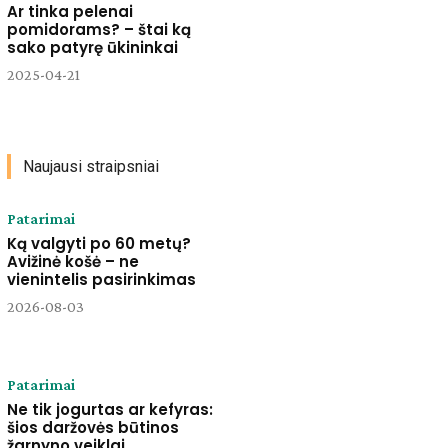
Ar tinka pelenai
pomidorams? – štai ką
sako patyrę ūkininkai
2025-04-21
Naujausi straipsniai
Patarimai
Ką valgyti po 60 metų?
Avižinė košė – ne
vienintelis pasirinkimas
2026-08-03
Patarimai
Ne tik jogurtas ar kefyras:
šios daržovės būtinos
žarnyno veiklai