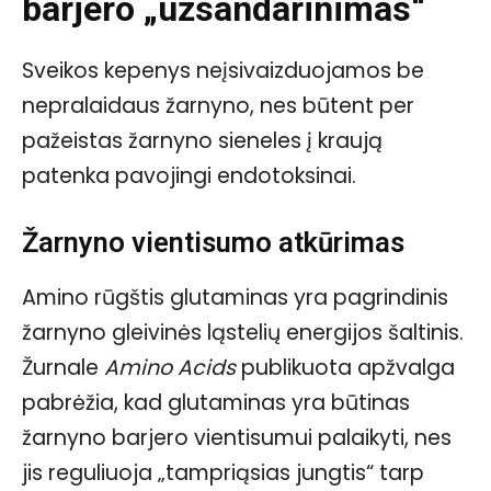
barjero „užsandarinimas“
Sveikos kepenys neįsivaizduojamos be
nepralaidaus žarnyno, nes būtent per
pažeistas žarnyno sieneles į kraują
patenka pavojingi endotoksinai.
Žarnyno vientisumo atkūrimas
Amino rūgštis glutaminas yra pagrindinis
žarnyno gleivinės ląstelių energijos šaltinis.
Žurnale
Amino Acids
publikuota apžvalga
pabrėžia, kad glutaminas yra būtinas
žarnyno barjero vientisumui palaikyti, nes
jis reguliuoja „tampriąsias jungtis“ tarp