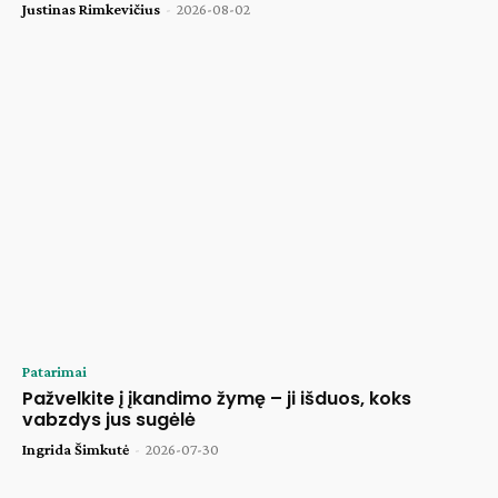
Justinas Rimkevičius
-
2026-08-02
Patarimai
Pažvelkite į įkandimo žymę – ji išduos, koks
vabzdys jus sugėlė
Ingrida Šimkutė
-
2026-07-30