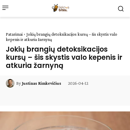
Patarimai
Jokių brangių detoksikacijos kursų – šis skystis valo
kepenis ir atkuria žarnyną
Jokių brangių detoksikacijos
kursų – šis skystis valo kepenis ir
atkuria žarnyną
2026-04-12
By
Justinas Rimkevičius
Facebook
WhatsApp
Paštu
Sp