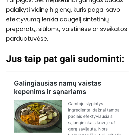
Tai pigus, bet neįtikėtinai galingas būdas
palaikyti vidinę higieną, kuris pagal savo
efektyvumą lenkia daugelį sintetinių
preparatų, siūlomų vaistinėse ar sveikatos
parduotuvėse.
Jus taip pat gali sudominti: