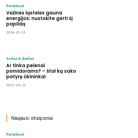
Patarimai
Vėžinės ląstelės gauna
energijos: nustokite gerti šį
papildą
2026-01-25
Sodas ir daržas
Ar tinka pelenai
pomidorams? – štai ką sako
patyrę ūkininkai
2025-04-21
Naujausi straipsniai
Patarimai