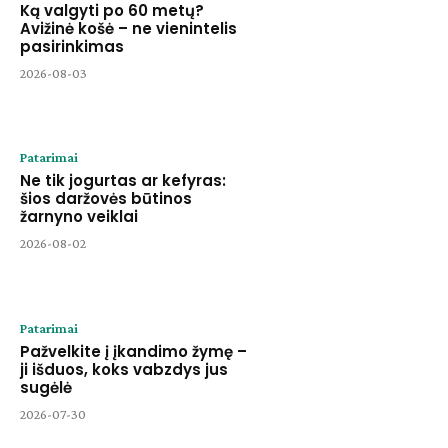
Ką valgyti po 60 metų?
Avižinė košė – ne vienintelis
pasirinkimas
2026-08-03
Patarimai
Ne tik jogurtas ar kefyras:
šios daržovės būtinos
žarnyno veiklai
2026-08-02
Patarimai
Pažvelkite į įkandimo žymę –
ji išduos, koks vabzdys jus
sugėlė
2026-07-30