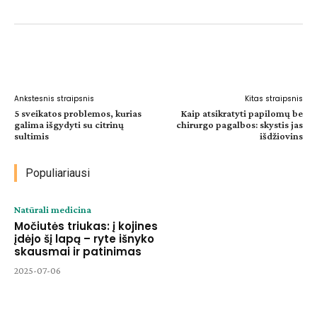
Facebook
WhatsApp
Paštu
Sp
Ankstesnis straipsnis
Kitas straipsnis
5 sveikatos problemos, kurias
Kaip atsikratyti papilomų be
galima išgydyti su citrinų
chirurgo pagalbos: skystis jas
sultimis
išdžiovins
Populiariausi
Natūrali medicina
Močiutės triukas: į kojines
įdėjo šį lapą – ryte išnyko
skausmai ir patinimas
2025-07-06