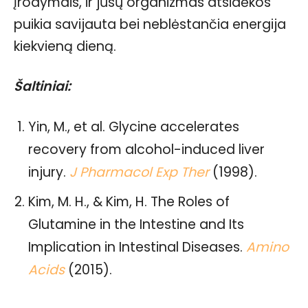
įrodymais, ir jūsų organizmas atsidėkos
puikia savijauta bei neblėstančia energija
kiekvieną dieną.
Šaltiniai:
Yin, M., et al. Glycine accelerates
recovery from alcohol-induced liver
injury.
J Pharmacol Exp Ther
(1998).
Kim, M. H., & Kim, H. The Roles of
Glutamine in the Intestine and Its
Implication in Intestinal Diseases.
Amino
Acids
(2015).