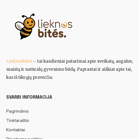
Lieknosbitės
– tai kasdieniai patarimai apie sveikatą, augalus,
maistą ir natūralų gyvenimo būdą. Paprastai ir aiškiai apie tai,
kas iš tikrųjų praverčia.
SVARBI INFORMACIJA
Pagrindinis
Tinklaraštis
Kontaktai
Privatumo politika