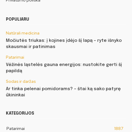
POPULIARU
Natūrali medicina
Močiutės triukas: į kojines įdėjo šį lapą – ryte išnyko
skausmai ir patinimas
Patarimai
Vėžinės ląstelės gauna energijos: nustokite gerti šį
papildą
Sodas ir daržas
Ar tinka pelenai pomidorams? – štai ką sako patyrę
ūkininkai
KATEGORIJOS
Patarimai
1887