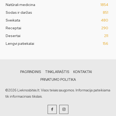
Natūrali medicina
1854
Sodas ir daržas
851
Sveikata
480
Receptai
290
Desertai
211
Lengvi patiekalai
156
PAGRINDINIS
TINKLARAŠTIS
KONTAKTAI
PRIVATUMO POLITIKA
©2026 Lieknosbitės.lt. Visos teisės saugomos. Informacija pateikiama
tik informaciniais tikslais.