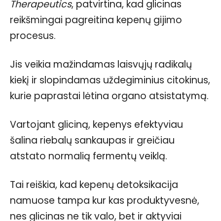
Therapeutics
, patvirtina, kad glicinas
reikšmingai pagreitina kepenų gijimo
procesus.
Jis veikia mažindamas laisvųjų radikalų
kiekį ir slopindamas uždegiminius citokinus,
kurie paprastai lėtina organo atsistatymą.
Vartojant gliciną, kepenys efektyviau
šalina riebalų sankaupas ir greičiau
atstato normalią fermentų veiklą.
Tai reiškia, kad kepenų detoksikacija
namuose tampa kur kas produktyvesnė,
nes glicinas ne tik valo, bet ir aktyviai