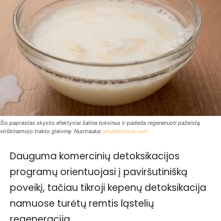
Šis paprastas skystis efektyviai šalina toksinus ir padeda regeneruoti pažeistą
virškinamojo trakto gleivinę. Nuotrauka:
shutterstock.com
Dauguma komercinių detoksikacijos
programų orientuojasi į paviršutinišką
poveikį, tačiau tikroji kepenų detoksikacija
namuose turėtų remtis ląstelių
regeneracija.