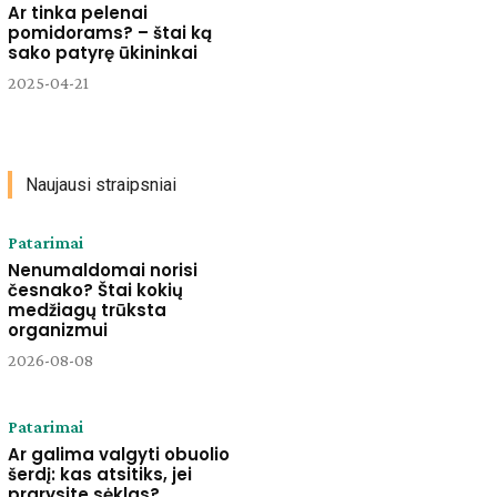
Ar tinka pelenai
pomidorams? – štai ką
sako patyrę ūkininkai
2025-04-21
Naujausi straipsniai
Patarimai
Nenumaldomai norisi
česnako? Štai kokių
medžiagų trūksta
organizmui
2026-08-08
Patarimai
Ar galima valgyti obuolio
šerdį: kas atsitiks, jei
prarysite sėklas?