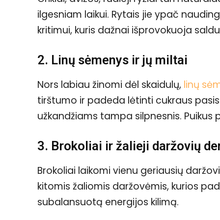
ilgesniam laikui. Rytais jie ypač naudin
kritimui, kuris dažnai išprovokuoja sal
2. Linų sėmenys ir jų miltai
Nors labiau žinomi dėl skaidulų,
linų sė
tirštumo ir padeda lėtinti cukraus pasi
užkandžiams tampa silpnesnis. Puikus pr
3. Brokoliai ir žalieji daržovių de
Brokoliai laikomi vienu geriausių daržovi
kitomis žaliomis daržovėmis, kurios pa
subalansuotą energijos kilimą.