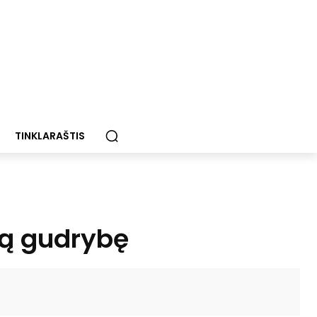
TINKLARAŠTIS
ną gudrybę
Paštu
Spausdinti
Viber