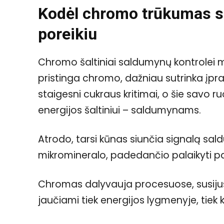
Kodėl chromo trūkumas s
poreikiu
Chromo šaltiniai saldumynų kontrolei mi
pristinga chromo, dažniau sutrinka įpra
staigesni cukraus kritimai, o šie savo 
energijos šaltiniui – saldumynams.
Atrodo, tarsi kūnas siunčia signalą sald
mikromineralo, padedančio palaikyti 
Chromas dalyvauja procesuose, susijusi
jaučiami tiek energijos lygmenyje, tie