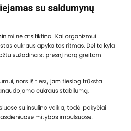
iejamas su saldumynų
nimi ne atsitiktinai. Kai organizmui
stas cukraus apykaitos ritmas. Dėl to kyla
ruožtu sužadina stipresnį norą greitam
umui, nors iš tiesų jam tiesiog trūksta
panaudojamo cukraus stabilumą.
uose su insulino veikla, todėl pokyčiai
k kasdieniuose mitybos impulsuose.