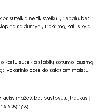
os suteikia ne tik sveikųjų riebalų, bet ir
slopina saldumynų trokšimą, kai jis kyla
o, o kartu suteikia stabilų sotumo jausmą.
ngti vakarinio poreikio saldžiam maistui.
 kiekis mažas, bet pastovus. Įtraukus į
snė visą rytą.