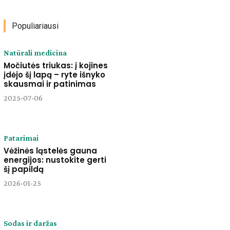
Populiariausi
Natūrali medicina
Močiutės triukas: į kojines
įdėjo šį lapą – ryte išnyko
skausmai ir patinimas
2025-07-06
Patarimai
Vėžinės ląstelės gauna
energijos: nustokite gerti
šį papildą
2026-01-25
Sodas ir daržas