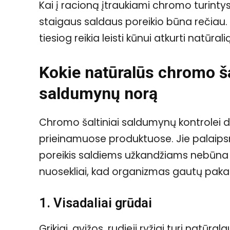
Kai į racioną įtraukiami chromo turint
staigaus saldaus poreikio būna rečiau.
tiesiog reikia leisti kūnui atkurti natūral
Kokie natūralūs chromo ša
saldumynų norą
Chromo šaltiniai saldumynų kontrolei d
prieinamuose produktuose. Jie palaipsni
poreikis saldiems užkandžiams nebūna to
nuosekliai, kad organizmas gautų paka
1. Visadaliai grūdai
Grikiai, avižos, rudieji ryžiai turi natū