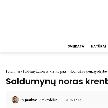
SVEIKATA
NATŪRALI
Patarimai
Saldumynų noras krenta pats – išbandžiau vieną gudrybę
Saldumynų noras krent
2025-12-13
By
Justinas Rimkevičius