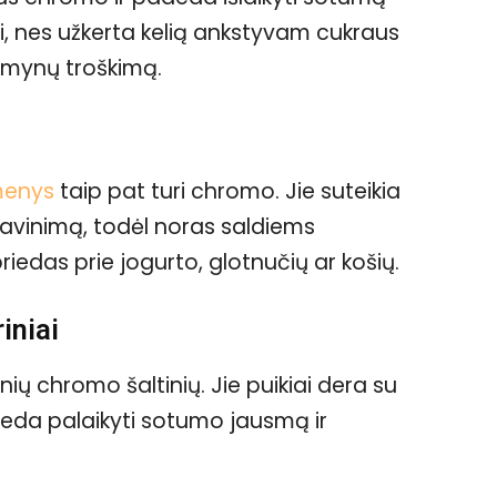
gi, nes užkerta kelią ankstyvam cukraus
dumynų troškimą.
menys
taip pat turi chromo. Jie suteikia
savinimą, todėl noras saldiems
iedas prie jogurto, glotnučių ar košių.
riniai
nių chromo šaltinių. Jie puikiai dera su
deda palaikyti sotumo jausmą ir