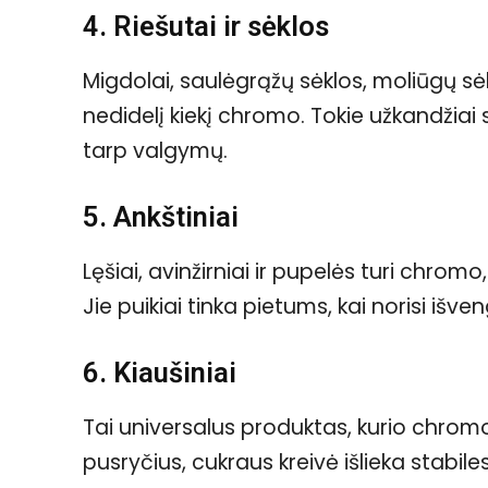
4. Riešutai ir sėklos
Migdolai, saulėgrąžų sėklos, moliūgų sėkl
nedidelį kiekį chromo. Tokie užkandžiai 
tarp valgymų.
5. Ankštiniai
Lęšiai, avinžirniai ir pupelės turi chrom
Jie puikiai tinka pietums, kai norisi išve
6. Kiaušiniai
Tai universalus produktas, kurio chromo
pusryčius, cukraus kreivė išlieka stabile