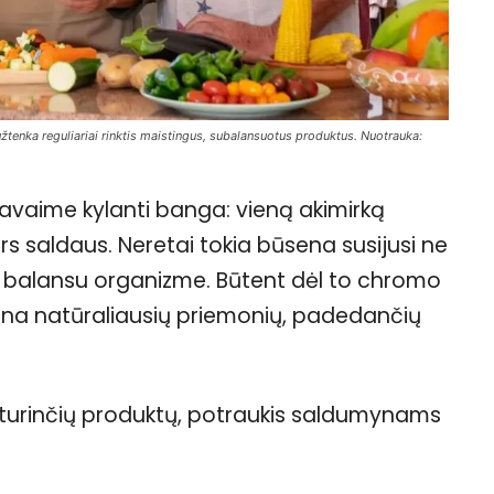
žtenka reguliariai rinktis maistingus, subalansuotus produktus. Nuotrauka:
avaime kylanti banga: vieną akimirką
ors saldaus. Neretai tokia būsena susijusi ne
gų balansu organizme. Būtent dėl to chromo
viena natūraliausių priemonių, padedančių
 turinčių produktų, potraukis saldumynams