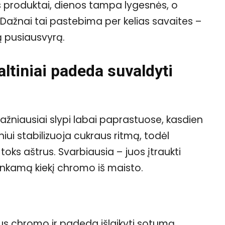
ys produktai, dienos tampa lygesnės, o
 Dažnai tai pastebima per kelias savaites –
ią pusiausvyrą.
ltiniai padeda suvaldyti
ažniausiai slypi labai paprastuose, kasdien
ui stabilizuoja cukraus ritmą, todėl
ks aštrus. Svarbiausia – juos įtraukti
nkamą kiekį chromo iš maisto.
ralaus chromo ir padeda išlaikyti sotumą