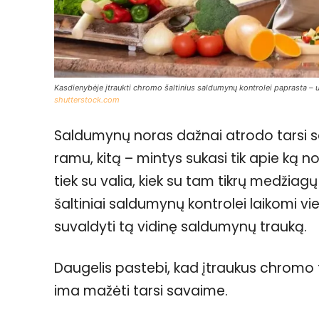
Kasdienybėje įtraukti chromo šaltinius saldumynų kontrolei paprasta – u
shutterstock.com
Saldumynų noras dažnai atrodo tarsi s
ramu, kitą – mintys sukasi tik apie ką n
tiek su valia, kiek su tam tikrų medžia
šaltiniai saldumynų kontrolei laikomi 
suvaldyti tą vidinę saldumynų trauką.
Daugelis pastebi, kad įtraukus chromo
ima mažėti tarsi savaime.