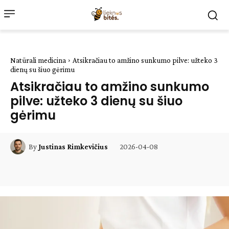
Natūrali medicina
Atsikračiau to amžino sunkumo pilve: užteko 3
dienų su šiuo gėrimu
Atsikračiau to amžino sunkumo
pilve: užteko 3 dienų su šiuo
gėrimu
2026-04-08
By
Justinas Rimkevičius
Facebook
WhatsApp
Paštu
Sp