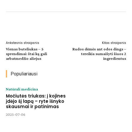
Facebook
WhatsApp
Paštu
Sp
Ankstesnis straipsnis
Kitas straipsnis
Vienas buteliukas – 5
Rudos dėmės ant odos dings –
sprendimai: štai ką gali
tereikia sumaišyti šiuos 2
arbatmedžio aliejus
ingredientus
Populiariausi
Natūrali medicina
Močiutės triukas: į kojines
įdėjo šį lapą – ryte išnyko
skausmai ir patinimas
2025-07-06