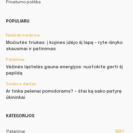
Privatumo politika
POPULIARU
Natūrali medicina
Močiutės triukas: į kojines įdėjo šį lapą – ryte išnyko
skausmai ir patinimas
Patarimai
Vėžinės ląstelės gauna energijos: nustokite gerti šį
papildą
Sodas ir daržas
Ar tinka pelenai pomidorams? – štai ką sako patyrę
ūkininkai
KATEGORIJOS
Patarimai
1887