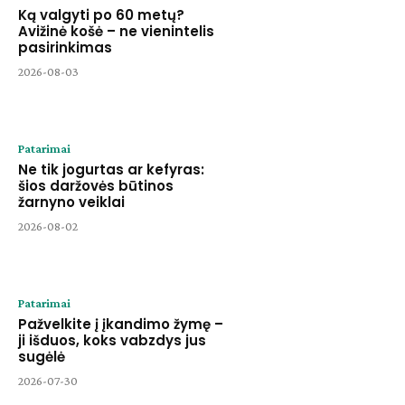
Ką valgyti po 60 metų?
Avižinė košė – ne vienintelis
pasirinkimas
2026-08-03
Patarimai
Ne tik jogurtas ar kefyras:
šios daržovės būtinos
žarnyno veiklai
2026-08-02
Patarimai
Pažvelkite į įkandimo žymę –
ji išduos, koks vabzdys jus
sugėlė
2026-07-30