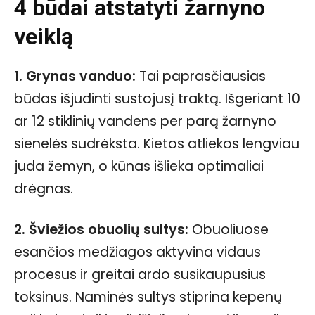
4 būdai atstatyti žarnyno
veiklą
1. Grynas vanduo:
Tai paprasčiausias
būdas išjudinti sustojusį traktą. Išgeriant 10
ar 12 stiklinių vandens per parą žarnyno
sienelės sudrėksta. Kietos atliekos lengviau
juda žemyn, o kūnas išlieka optimaliai
drėgnas.
2. Šviežios obuolių sultys:
Obuoliuose
esančios medžiagos aktyvina vidaus
procesus ir greitai ardo susikaupusius
toksinus. Naminės sultys stiprina kepenų