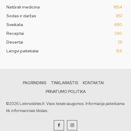
Natūrali medicina
1854
Sodas ir daržas
851
Sveikata
480
Receptai
290
Desertai
211
Lengvi patiekalai
156
PAGRINDINIS
TINKLARAŠTIS
KONTAKTAI
PRIVATUMO POLITIKA
©2026 Lieknosbitės.lt. Visos teisės saugomos. Informacija pateikiama
tik informaciniais tikslais.