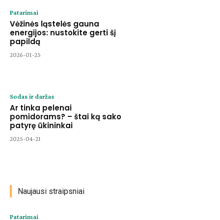
Patarimai
Vėžinės ląstelės gauna
energijos: nustokite gerti šį
papildą
2026-01-25
Sodas ir daržas
Ar tinka pelenai
pomidorams? – štai ką sako
patyrę ūkininkai
2025-04-21
Naujausi straipsniai
Patarimai