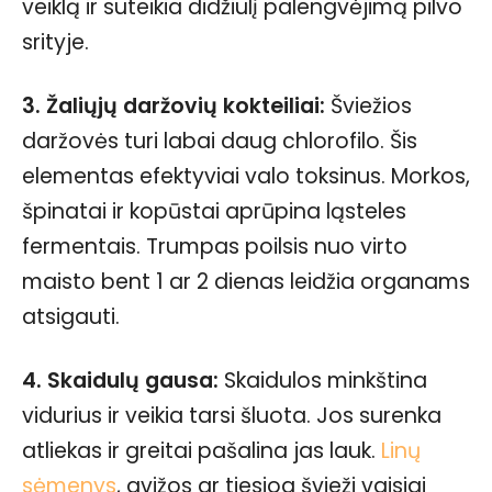
veiklą ir suteikia didžiulį palengvėjimą pilvo
srityje.
3. Žaliųjų daržovių kokteiliai:
Šviežios
daržovės turi labai daug chlorofilo. Šis
elementas efektyviai valo toksinus. Morkos,
špinatai ir kopūstai aprūpina ląsteles
fermentais. Trumpas poilsis nuo virto
maisto bent 1 ar 2 dienas leidžia organams
atsigauti.
4. Skaidulų gausa:
Skaidulos minkština
vidurius ir veikia tarsi šluota. Jos surenka
atliekas ir greitai pašalina jas lauk.
Linų
sėmenys
, avižos ar tiesiog švieži vaisiai