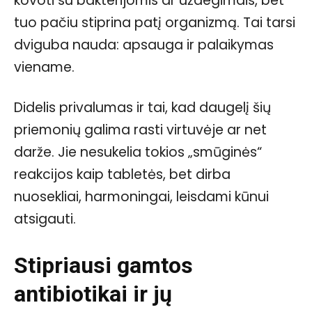
kovoti su bakterijomis ar uždegimais, bet
tuo pačiu stiprina patį organizmą. Tai tarsi
dviguba nauda: apsauga ir palaikymas
viename.
Didelis privalumas ir tai, kad daugelį šių
priemonių galima rasti virtuvėje ar net
darže. Jie nesukelia tokios „smūginės“
reakcijos kaip tabletės, bet dirba
nuosekliai, harmoningai, leisdami kūnui
atsigauti.
Stipriausi gamtos
antibiotikai ir jų