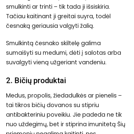
smulkinti ar trinti – tik tada ji išsiskiria.
Tačiau kaitinant ji greitai suyra, todėl
česnaką geriausia valgyti žalią.
Smulkintą česnako skiltelę galima
sumaišyti su medumi, dėti į salotas arba
suvalgyti vieną užgeriant vandeniu.
2. Bičių produktai
Medus, propolis, žiedadulkės ar pienelis –
tai tikros bičių dovanos su stipriu
antibakteriniu poveikiu. Jie padeda ne tik
nuo uždegimų, bet ir stiprina imunitetą Šių
priemonių negalima kaitinti, nes