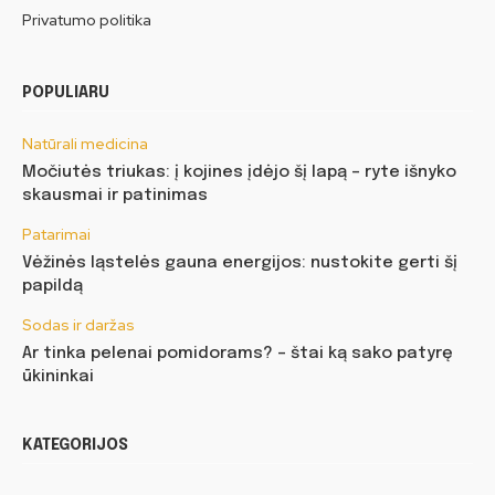
Privatumo politika
POPULIARU
Natūrali medicina
Močiutės triukas: į kojines įdėjo šį lapą – ryte išnyko
skausmai ir patinimas
Patarimai
Vėžinės ląstelės gauna energijos: nustokite gerti šį
papildą
Sodas ir daržas
Ar tinka pelenai pomidorams? – štai ką sako patyrę
ūkininkai
KATEGORIJOS