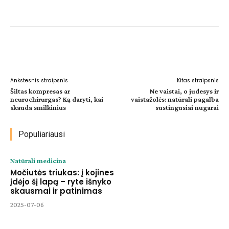
Facebook
WhatsApp
Paštu
Sp
Ankstesnis straipsnis
Kitas straipsnis
Šiltas kompresas ar
Ne vaistai, o judesys ir
neurochirurgas? Ką daryti, kai
vaistažolės: natūrali pagalba
skauda smilkinius
sustingusiai nugarai
Populiariausi
Natūrali medicina
Močiutės triukas: į kojines
įdėjo šį lapą – ryte išnyko
skausmai ir patinimas
2025-07-06