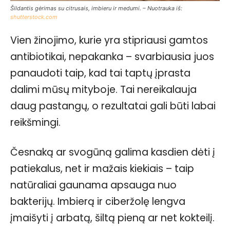
Šildantis gėrimas su citrusais, imbieru ir medumi. – Nuotrauka iš:
shutterstock.com
Vien žinojimo, kurie yra stipriausi gamtos
antibiotikai, nepakanka – svarbiausia juos
panaudoti taip, kad tai taptų įprasta
dalimi mūsų mityboje. Tai nereikalauja
daug pastangų, o rezultatai gali būti labai
reikšmingi.
Česnaką ar svogūną galima kasdien dėti į
patiekalus, net ir mažais kiekiais – taip
natūraliai gaunama apsauga nuo
bakterijų. Imbierą ir ciberžolę lengva
įmaišyti į arbatą, šiltą pieną ar net kokteilį.