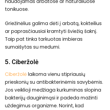
naudojamas arbatose ar natūraliuose
tonikuose.
Griežinėlius galima dėti į arbatą, kokteilius
ar paprasčiausiai kramtyti šviežią šaknį.
Taip pat tinka tarkuotas imbieras
sumaišytas su medumi.
5. Ciberžolė
Ciberžolė
laikoma vienu stipriausių
prieskonių su antibakterinėmis savybėmis.
Jos veiklioji medžiaga kurkuminas slopina
bakterijų dauginimąsi ir padeda mažinti
uždegimus organizme. Norint, kad