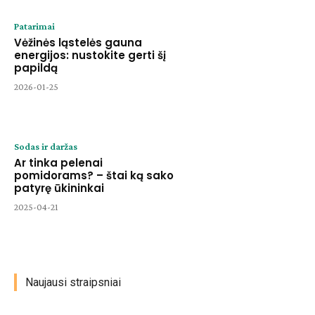
Patarimai
Vėžinės ląstelės gauna
energijos: nustokite gerti šį
papildą
2026-01-25
Sodas ir daržas
Ar tinka pelenai
pomidorams? – štai ką sako
patyrę ūkininkai
2025-04-21
Naujausi straipsniai