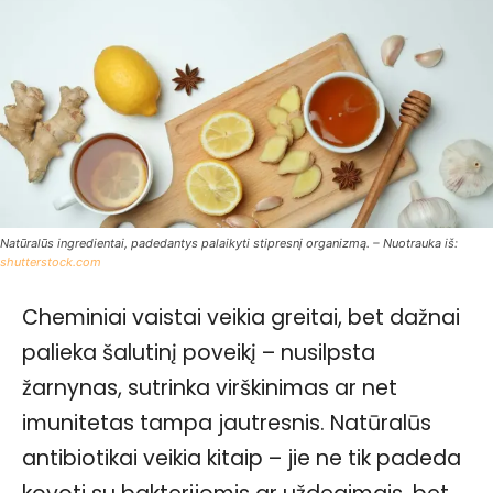
Natūralūs ingredientai, padedantys palaikyti stipresnį organizmą. – Nuotrauka iš:
shutterstock.com
Cheminiai vaistai veikia greitai, bet dažnai
palieka šalutinį poveikį – nusilpsta
žarnynas, sutrinka virškinimas ar net
imunitetas tampa jautresnis. Natūralūs
antibiotikai veikia kitaip – jie ne tik padeda