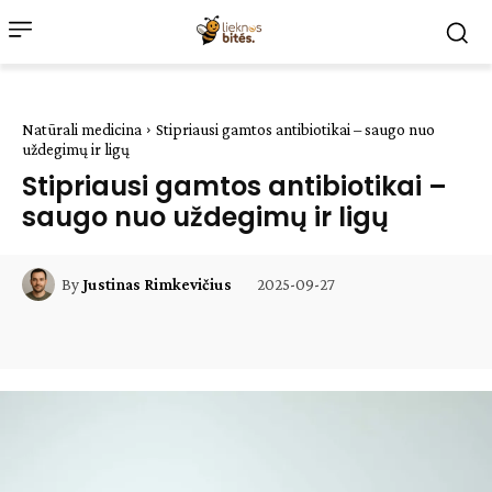
Natūrali medicina
Stipriausi gamtos antibiotikai – saugo nuo
uždegimų ir ligų
Stipriausi gamtos antibiotikai –
saugo nuo uždegimų ir ligų
2025-09-27
By
Justinas Rimkevičius
Facebook
WhatsApp
Paštu
Sp