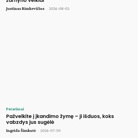
žarnyno veiklai
Justinas Rimkevičius
-
2026-08-02
Patarimai
Pažvelkite į įkandimo žymę – ji išduos, koks
vabzdys jus sugėlė
Ingrida Šimkutė
-
2026-07-30