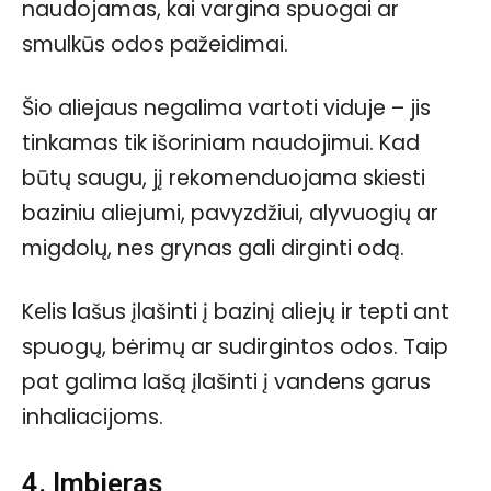
naudojamas, kai vargina spuogai ar
smulkūs odos pažeidimai.
Šio aliejaus negalima vartoti viduje – jis
tinkamas tik išoriniam naudojimui. Kad
būtų saugu, jį rekomenduojama skiesti
baziniu aliejumi, pavyzdžiui, alyvuogių ar
migdolų, nes grynas gali dirginti odą.
Kelis lašus įlašinti į bazinį aliejų ir tepti ant
spuogų, bėrimų ar sudirgintos odos. Taip
pat galima lašą įlašinti į vandens garus
inhaliacijoms.
4. Imbieras