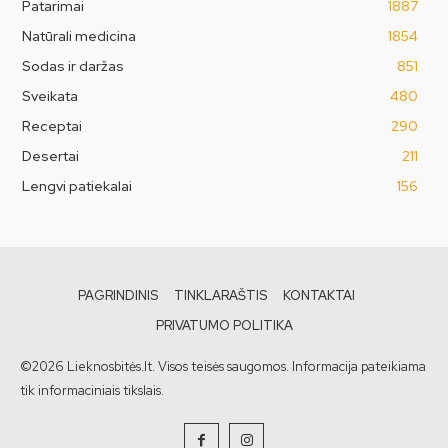
Patarimai
1887
Natūrali medicina
1854
Sodas ir daržas
851
Sveikata
480
Receptai
290
Desertai
211
Lengvi patiekalai
156
PAGRINDINIS
TINKLARAŠTIS
KONTAKTAI
PRIVATUMO POLITIKA
©2026 Lieknosbitės.lt. Visos teisės saugomos. Informacija pateikiama
tik informaciniais tikslais.