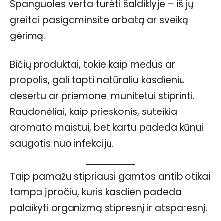
Spanguoles verta turėti šaldiklyje – iš jų
greitai pasigaminsite arbatą ar sveiką
gėrimą.
Bičių produktai, tokie kaip medus ar
propolis, gali tapti natūraliu kasdieniu
desertu ar priemone imunitetui stiprinti.
Raudonėliai, kaip prieskonis, suteikia
aromato maistui, bet kartu padeda kūnui
saugotis nuo infekcijų.
Taip pamažu stipriausi gamtos antibiotikai
tampa įpročiu, kuris kasdien padeda
palaikyti organizmą stipresnį ir atsparesnį.