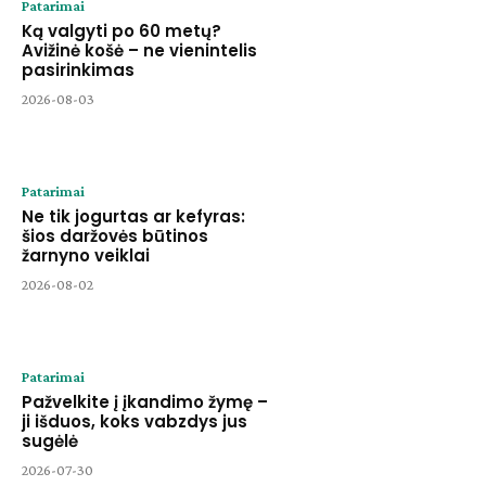
Patarimai
Ką valgyti po 60 metų?
Avižinė košė – ne vienintelis
pasirinkimas
2026-08-03
Patarimai
Ne tik jogurtas ar kefyras:
šios daržovės būtinos
žarnyno veiklai
2026-08-02
Patarimai
Pažvelkite į įkandimo žymę –
ji išduos, koks vabzdys jus
sugėlė
2026-07-30