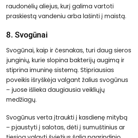
raudonėlių aliejus, kurį galima vartoti
praskiestą vandeniu arba lašinti į maistą.
8. Svogūnai
Svogūnai, kaip ir česnakas, turi daug sieros
junginių, kurie slopina bakterijų augimą ir
stiprina imuninę sistemą. Stipriausias
poveikis išryškėja valgant žalius svogūnus
– juose išlieka daugiausia veikliųjų
medžiagų.
Svogūnus verta įtraukti į kasdienę mitybą
– pjaustyti į salotas, dėti į sumuštinius ar
tiesiog valgyti šviežius šalia pagrindinio