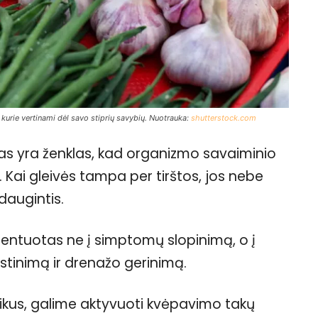
kurie vertinami dėl savo stiprių savybių. Nuotrauka:
shutterstock.com
as yra ženklas, kad organizmo savaiminio
. Kai gleivės tampa per tirštos, jos nebe
daugintis.
ientuotas ne į simptomų slopinimą, o į
kystinimą ir drenažo gerinimą.
ikus, galime aktyvuoti kvėpavimo takų