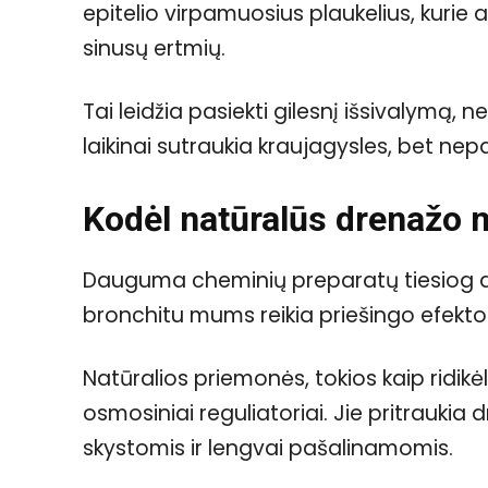
epitelio virpamuosius plaukelius, kurie at
sinusų ertmių.
Tai leidžia pasiekti gilesnį išsivalymą, nei
laikinai sutraukia kraujagysles, bet ne
Kodėl natūralūs drenažo 
Dauguma cheminių preparatų tiesiog dži
bronchitu mums reikia priešingo efekto 
Natūralios priemonės, tokios kaip ridikėl
osmosiniai reguliatoriai. Jie pritraukia
skystomis ir lengvai pašalinamomis.