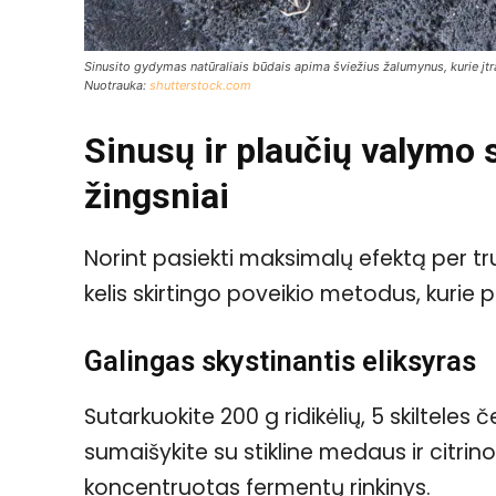
Sinusito gydymas natūraliais būdais apima šviežius žalumynus, kurie įtr
Nuotrauka:
shutterstock.com
Sinusų ir plaučių valymo s
žingsniai
Norint pasiekti maksimalų efektą per t
kelis skirtingo poveikio metodus, kurie p
Galingas skystinantis eliksyras
Sutarkuokite 200 g ridikėlių, 5 skilteles
sumaišykite su stikline medaus ir citrino
koncentruotas fermentų rinkinys.