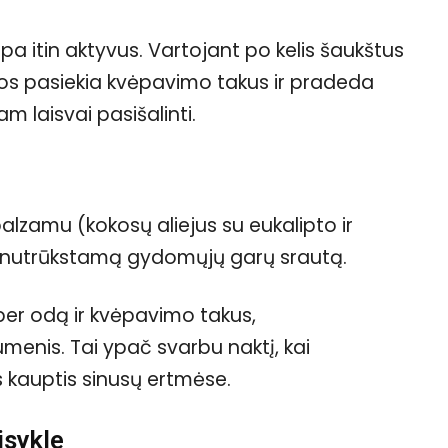
a itin aktyvus. Vartojant po kelis šaukštus
agos pasiekia kvėpavimo takus ir pradeda
am laisvai pasišalinti.
alzamu (kokosų aliejus su eukalipto ir
a nenutrūkstamą gydomųjų garų srautą.
si per odą ir kvėpavimo takus,
enis. Tai ypač svarbu naktį, kai
s kauptis sinusų ertmėse.
isykle