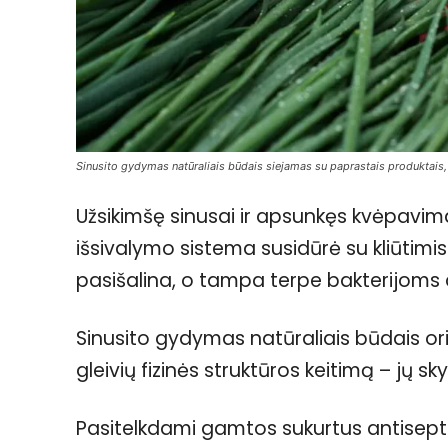
Sinusito gydymas natūraliais būdais siejamas su paprastais produktais, 
Užsikimšę sinusai ir apsunkęs kvėpavim
išsivalymo sistema susidūrė su kliūtimis
pasišalina, o tampa terpe bakterijoms 
Sinusito gydymas natūraliais būdais or
gleivių fizinės struktūros keitimą – jų s
Pasitelkdami gamtos sukurtus antisept