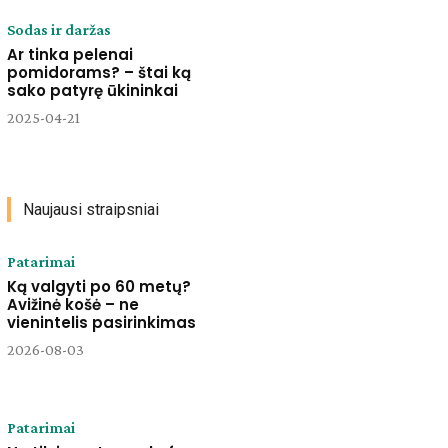
Sodas ir daržas
Ar tinka pelenai
pomidorams? – štai ką
sako patyrę ūkininkai
2025-04-21
Naujausi straipsniai
Patarimai
Ką valgyti po 60 metų?
Avižinė košė – ne
vienintelis pasirinkimas
2026-08-03
Patarimai