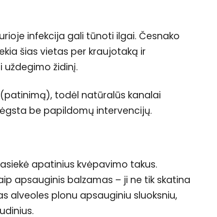
ioje infekcija gali tūnoti ilgai. Česnako
siekia šias vietas per kraujotaką ir
i uždegimo židinį.
patinimą), todėl natūralūs kanalai
tlėgsta be papildomų intervencijų.
 pasiekė apatinius kvėpavimo takus.
aip apsauginis balzamas – ji ne tik skatina
as alveoles plonu apsauginiu sluoksniu,
udinius.