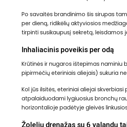
Po savaitės brandinimo šis sirupas tamp
per dieną, ridikėlių aktyviosios medži
tirpinti susikaupusį sekretą, leisdamos j
Inhaliacinis poveikis per odą
Krūtinės ir nugaros ištepimas naminiu b
pipirmėčių eteriniais aliejais) sukuri
Kol jūs ilsitės, eteriniai aliejai skverbia
atpalaiduodami lygiuosius bronchų raum
horizontalioje padėtyje gleivės linkusio
Žolelių drenažas su 6 valandų ta