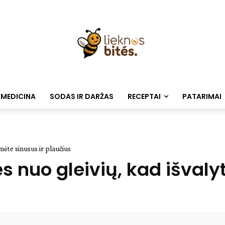
 MEDICINA
SODAS IR DARŽAS
RECEPTAI
PATARIMAI
mėte sinusus ir plaučius
 nuo gleivių, kad išvaly