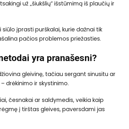
sakingi už „šiukšlių“ išstūmimą iš plaučių ir
 siūlo įprasti purškalai, kurie dažnai tik
pašalina pačios problemos priežasties.
metodai yra pranašesni?
ovina gleivinę, tačiau sergant sinusitu ar
– drėkinimo ir skystinimo.
iai, česnakai ar saldymedis, veikia kaip
 drėgmę į tirštas gleives, paversdami jas