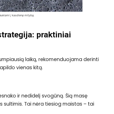
aukiami į kasdienę mitybą.
trategija: praktiniai
rumpiausią laiką, rekomenduojama derinti
apildo vienas kitą.
 česnako ir nedidelį svogūną. Šią masę
s sultimis. Tai nėra tiesiog maistas – tai