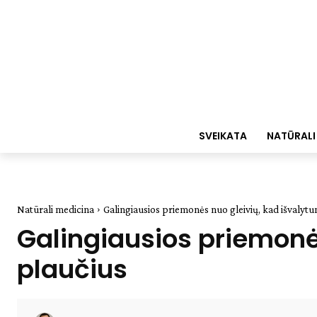
SVEIKATA
NATŪRALI
Natūrali medicina
Galingiausios priemonės nuo gleivių, kad išvalytu
Galingiausios priemonės
plaučius