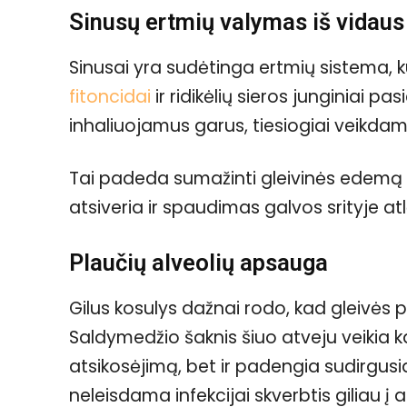
Sinusų ertmių valymas iš vidaus
Sinusai yra sudėtinga ertmių sistema, kur
fitoncidai
ir ridikėlių sieros junginiai pa
inhaliuojamus garus, tiesiogiai veikdam
Tai padeda sumažinti gleivinės edemą (
atsiveria ir spaudimas galvos srityje a
Plaučių alveolių apsauga
Gilus kosulys dažnai rodo, kad gleivės
Saldymedžio šaknis šiuo atveju veikia k
atsikosėjimą, bet ir padengia sudirgusi
neleisdama infekcijai skverbtis giliau į a