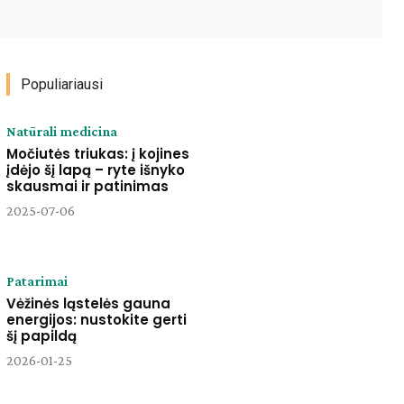
Paštu
Spausdinti
Viber
Populiariausi
Natūrali medicina
Močiutės triukas: į kojines
įdėjo šį lapą – ryte išnyko
skausmai ir patinimas
2025-07-06
Patarimai
Vėžinės ląstelės gauna
energijos: nustokite gerti
šį papildą
2026-01-25