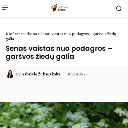
Natūrali medicina
Senas vaistas nuo podagros – garšvos žiedų
galia
Senas vaistas nuo podagros –
garšvos žiedų galia
2025-06-25
By
Gabrielė Žukauskaitė
Facebook
WhatsApp
Paštu
Sp