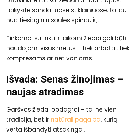
Džiovinkite tol, kol žiedai tampa trapūs.
Laikykite sandariuose stiklainiuose, toliau
nuo tiesioginių saulės spindulių.
Tinkamai surinkti ir laikomi žiedai gali būti
naudojami visus metus – tiek arbatai, tiek
kompresams ar net vonioms.
Išvada: Senas žinojimas –
naujas atradimas
Garšvos žiedai podagrai – tai ne vien
tradicija, bet ir
natūrali pagalba
, kurią
verta išbandyti atsakingai.