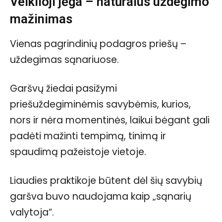
Veiklioji jėga – natūralus uždegimo
mažinimas
Vienas pagrindinių podagros priešų –
uždegimas sąnariuose.
Garšvų žiedai pasižymi
priešuždegiminėmis savybėmis, kurios,
nors ir nėra momentinės, laikui bėgant gali
padėti mažinti tempimą, tinimą ir
spaudimą pažeistoje vietoje.
Liaudies praktikoje būtent dėl šių savybių
garšva buvo naudojama kaip „sąnarių
valytoja“.