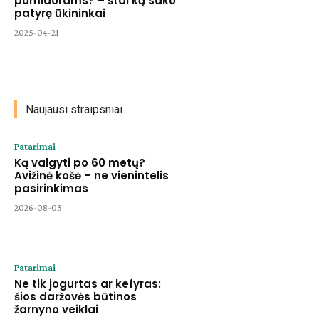
pomidorams? – štai ką sako
patyrę ūkininkai
2025-04-21
Naujausi straipsniai
Patarimai
Ką valgyti po 60 metų?
Avižinė košė – ne vienintelis
pasirinkimas
2026-08-03
Patarimai
Ne tik jogurtas ar kefyras:
šios daržovės būtinos
žarnyno veiklai