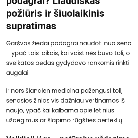
podagrai? Liaudiškas
požiūris ir šiuolaikinis
supratimas
Garšvos žiedai podagrai naudoti nuo seno
– ypač tais laikais, kai vaistinės buvo toli, o
sveikatos bėdas gydydavo rankomis rinkti
augalai.
Ir nors šiandien medicina pažengusi toli,
senosios žinios vis dažniau vertinamos iš
naujo, ypač kai kalbama apie lėtinius
uždegimus ar šlapimo rūgšties perteklių.