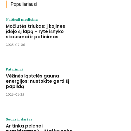
Populiariausi
Natūrali medicina
Močiutės triukas: į kojines
įdėjo šį lapą – ryte išnyko
skausmai ir patinimas
2025-07-06
Patarimai
Vėžinės ląstelės gauna
energijos: nustokite gerti šį
papildą
2026-01-25
Sodas ir daržas
Ar tinka pelenai