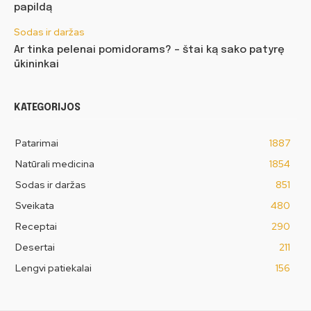
papildą
Sodas ir daržas
Ar tinka pelenai pomidorams? – štai ką sako patyrę
ūkininkai
KATEGORIJOS
Patarimai
1887
Natūrali medicina
1854
Sodas ir daržas
851
Sveikata
480
Receptai
290
Desertai
211
Lengvi patiekalai
156