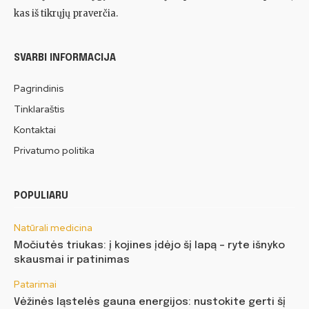
kas iš tikrųjų praverčia.
SVARBI INFORMACIJA
Pagrindinis
Tinklaraštis
Kontaktai
Privatumo politika
POPULIARU
Natūrali medicina
Močiutės triukas: į kojines įdėjo šį lapą – ryte išnyko
skausmai ir patinimas
Patarimai
Vėžinės ląstelės gauna energijos: nustokite gerti šį