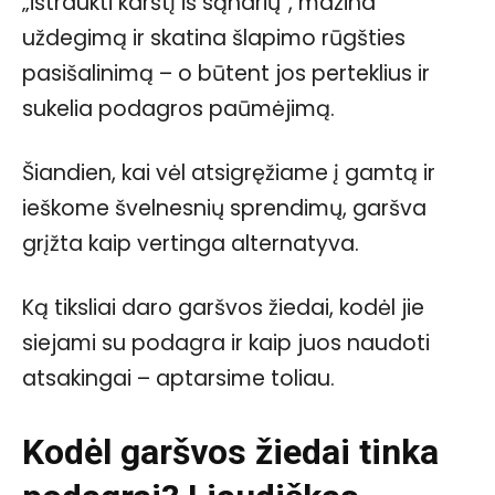
„ištraukti karštį iš sąnarių“, mažina
uždegimą ir skatina šlapimo rūgšties
pasišalinimą – o būtent jos perteklius ir
sukelia podagros paūmėjimą.
Šiandien, kai vėl atsigręžiame į gamtą ir
ieškome švelnesnių sprendimų, garšva
grįžta kaip vertinga alternatyva.
Ką tiksliai daro garšvos žiedai, kodėl jie
siejami su podagra ir kaip juos naudoti
atsakingai – aptarsime toliau.
Kodėl garšvos žiedai tinka