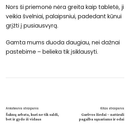
Nors ši priemonė nėra greita kaip tabletė, ji
veikia švelniai, palaipsniui, padedant kūnui
grįžti į pusiausvyrą.
Gamta mums duoda daugiau, nei dažnai
pastebime – belieka tik įsiklausyti.
Facebook
WhatsApp
Paštu
Sp
Ankstesnis straipsnis
Kitas straipsnis
Šaknų arbata, kuri ne tik saldi,
Garšvos žiedai – natūrali
bet ir gydo iš vidaus
pagalba sąnariams ir odai