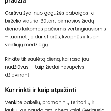
pradžia
Garšva žydi nuo gegužės pabaigos iki
birželio vidurio. Būtent pirmosios žiedų
dienos laikomos pačiomis vertingiausiomis
– tuomet jie dar stiprūs, kvapnūs ir kupini
veikliųjų medžiagų.
Rinkite tik saulėtą dieną, kai rasa jau
nudžiūvusi – taip žiedai nesupelys
džiovinant.
Kur rinkti ir kaip atpažinti
Venkite pakelių, pramoninių teritorijų ir
laukų, kur naudojami chemikalai. Geriausia