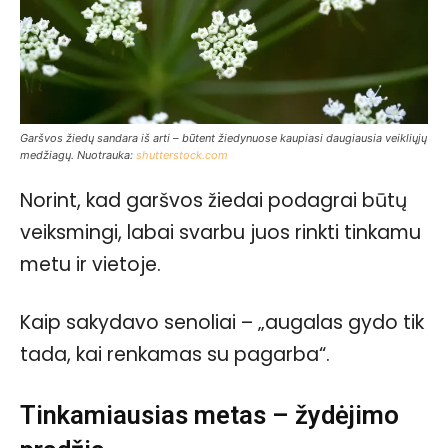
Garšvos žiedų sandara iš arti – būtent žiedynuose kaupiasi daugiausia veikliųjų
medžiagų. Nuotrauka:
shutterstock.com
Norint, kad garšvos žiedai podagrai būtų
veiksmingi, labai svarbu juos rinkti tinkamu
metu ir vietoje.
Kaip sakydavo senoliai – „augalas gydo tik
tada, kai renkamas su pagarba“.
Tinkamiausias metas – žydėjimo