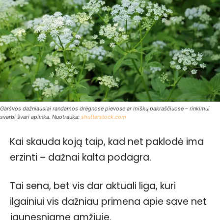
Garšvos dažniausiai randamos drėgnose pievose ar miškų pakraščiuose – rinkimui
svarbi švari aplinka. Nuotrauka:
shutterstock.com
Kai skauda koją taip, kad net paklodė ima
erzinti – dažnai kalta podagra.
Tai sena, bet vis dar aktuali liga, kuri
ilgainiui vis dažniau primena apie save net
jaunesniame amžiuje.