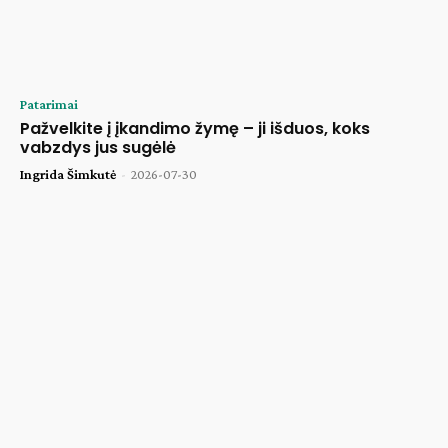
Patarimai
Pažvelkite į įkandimo žymę – ji išduos, koks
vabzdys jus sugėlė
Ingrida Šimkutė
-
2026-07-30