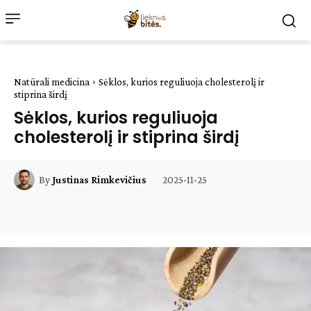
Natūrali medicina
Sėklos, kurios reguliuoja cholesterolį ir
stiprina širdį
Sėklos, kurios reguliuoja
cholesterolį ir stiprina širdį
2025-11-25
By
Justinas Rimkevičius
Facebook
WhatsApp
Paštu
Sp