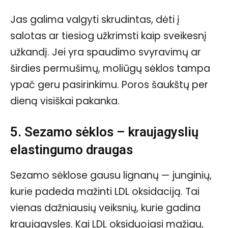
Jas galima valgyti skrudintas, dėti į
salotas ar tiesiog užkrimsti kaip sveikesnį
užkandį. Jei yra spaudimo svyravimų ar
širdies permušimų, moliūgų sėklos tampa
ypač geru pasirinkimu. Poros šaukštų per
dieną visiškai pakanka.
5. Sezamo sėklos – kraujagyslių
elastingumo draugas
Sezamo sėklose gausu lignanų — junginių,
kurie padeda mažinti LDL oksidaciją. Tai
vienas dažniausių veiksnių, kurie gadina
kraujagysles. Kai LDL oksiduojasi mažiau,