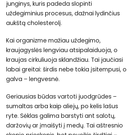
junginys, kuris padeda slopinti
uždegiminius procesus, dažnai lydinčius
aukštą cholesterolį.
Kai organizme mažiau uždegimo,
kraujagyslės lengviau atsipalaiduoja, o
kraujas cirkuliuoja sklandžiau. Tai jaučiasi
labai greitai: širdis nebe tokia įsitempusi, o
galva – lengvesnė.
Geriausias būdas vartoti juodgrūdes –
sumaltas arba kaip aliejų, po kelis lašus
ryte. Sėklas galima barstyti ant salotų,
daržovių ar įmaišyti į medų. Tai aštresnio