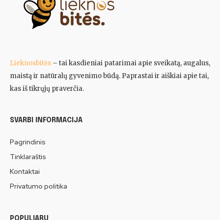
Lieknosbitės
– tai kasdieniai patarimai apie sveikatą, augalus,
maistą ir natūralų gyvenimo būdą. Paprastai ir aiškiai apie tai,
kas iš tikrųjų praverčia.
SVARBI INFORMACIJA
Pagrindinis
Tinklaraštis
Kontaktai
Privatumo politika
POPULIARU