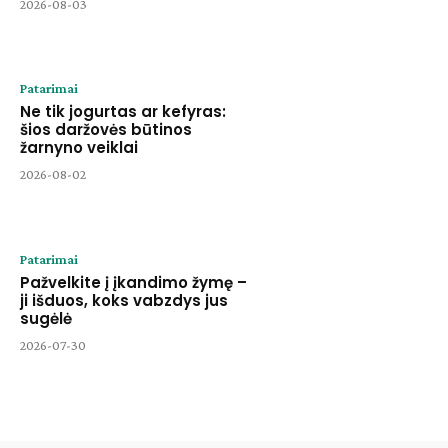
2026-08-03
Patarimai
Ne tik jogurtas ar kefyras:
šios daržovės būtinos
žarnyno veiklai
2026-08-02
Patarimai
Pažvelkite į įkandimo žymę –
ji išduos, koks vabzdys jus
sugėlė
2026-07-30