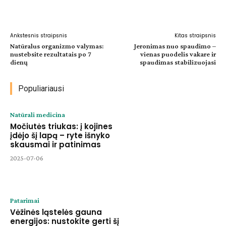
Facebook
WhatsApp
Paštu
Sp
Ankstesnis straipsnis
Kitas straipsnis
Natūralus organizmo valymas:
Jeronimas nuo spaudimo –
nustebsite rezultatais po 7
vienas puodelis vakare ir
dienų
spaudimas stabilizuojasi
Populiariausi
Natūrali medicina
Močiutės triukas: į kojines
įdėjo šį lapą – ryte išnyko
skausmai ir patinimas
2025-07-06
Patarimai
Vėžinės ląstelės gauna
energijos: nustokite gerti šį