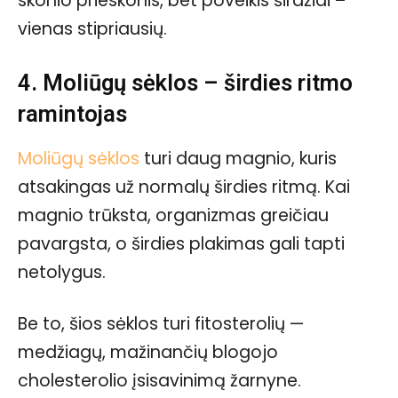
skonio prieskonis, bet poveikis širdžiai –
vienas stipriausių.
4. Moliūgų sėklos – širdies ritmo
ramintojas
Moliūgų sėklos
turi daug magnio, kuris
atsakingas už normalų širdies ritmą. Kai
magnio trūksta, organizmas greičiau
pavargsta, o širdies plakimas gali tapti
netolygus.
Be to, šios sėklos turi fitosterolių —
medžiagų, mažinančių blogojo
cholesterolio įsisavinimą žarnyne.