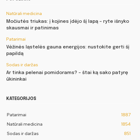
Natūrali medicina
Močiutės triukas: į kojines įdėjo šį lapą – ryte išnyko
skausmai ir patinimas
Patarimai
Vėžinės ląstelės gauna energijos: nustokite gerti šį
papildą
Sodas ir daržas
Ar tinka pelenai pomidorams? – štai ką sako patyrę
ūkininkai
KATEGORIJOS
Patarimai
1887
Natūrali medicina
1854
Sodas ir daržas
851