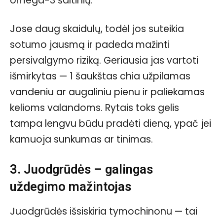
omega-3 šaltinių.
Jose daug skaidulų, todėl jos suteikia
sotumo jausmą ir padeda mažinti
persivalgymo riziką. Geriausia jas vartoti
išmirkytas — 1 šaukštas chia užpilamas
vandeniu ar augaliniu pienu ir paliekamas
kelioms valandoms. Rytais toks gelis
tampa lengvu būdu pradėti dieną, ypač jei
kamuoja sunkumas ar tinimas.
3. Juodgrūdės – galingas
uždegimo mažintojas
Juodgrūdės išsiskiria tymochinonu — tai