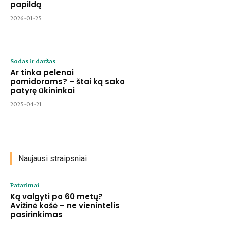
papildą
2026-01-25
Sodas ir daržas
Ar tinka pelenai
pomidorams? – štai ką sako
patyrę ūkininkai
2025-04-21
Naujausi straipsniai
Patarimai
Ką valgyti po 60 metų?
Avižinė košė – ne vienintelis
pasirinkimas