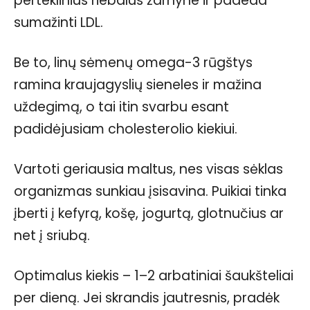
perteklinius riebalus žarnyne ir padeda
sumažinti LDL.
Be to, linų sėmenų omega-3 rūgštys
ramina kraujagyslių sieneles ir mažina
uždegimą, o tai itin svarbu esant
padidėjusiam cholesterolio kiekiui.
Vartoti geriausia maltus, nes visas sėklas
organizmas sunkiau įsisavina. Puikiai tinka
įberti į kefyrą, košę, jogurtą, glotnučius ar
net į sriubą.
Optimalus kiekis – 1–2 arbatiniai šaukšteliai
per dieną. Jei skrandis jautresnis, pradėk