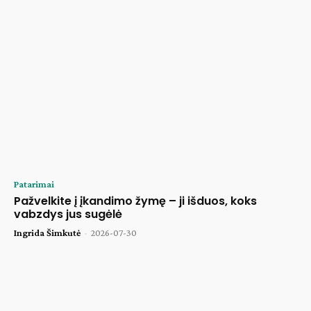
Patarimai
Pažvelkite į įkandimo žymę – ji išduos, koks
vabzdys jus sugėlė
Ingrida Šimkutė
-
2026-07-30