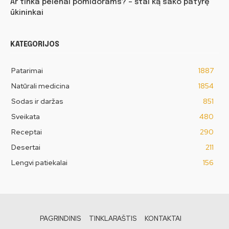
Ar tinka pelenai pomidorams? – štai ką sako patyrę
ūkininkai
KATEGORIJOS
Patarimai
1887
Natūrali medicina
1854
Sodas ir daržas
851
Sveikata
480
Receptai
290
Desertai
211
Lengvi patiekalai
156
PAGRINDINIS
TINKLARAŠTIS
KONTAKTAI