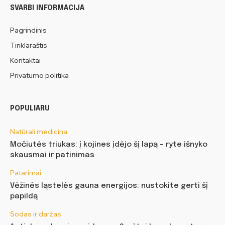
SVARBI INFORMACIJA
Pagrindinis
Tinklaraštis
Kontaktai
Privatumo politika
POPULIARU
Natūrali medicina
Močiutės triukas: į kojines įdėjo šį lapą – ryte išnyko
skausmai ir patinimas
Patarimai
Vėžinės ląstelės gauna energijos: nustokite gerti šį
papildą
Sodas ir daržas