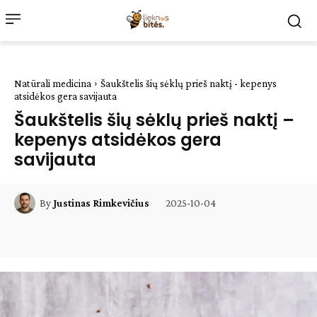
Natūrali medicina
Šaukštelis šių sėklų prieš naktį - kepenys
atsidėkos gera savijauta
Šaukštelis šių sėklų prieš naktį –
kepenys atsidėkos gera
savijauta
2025-10-04
By
Justinas Rimkevičius
Facebook
WhatsApp
Paštu
Sp