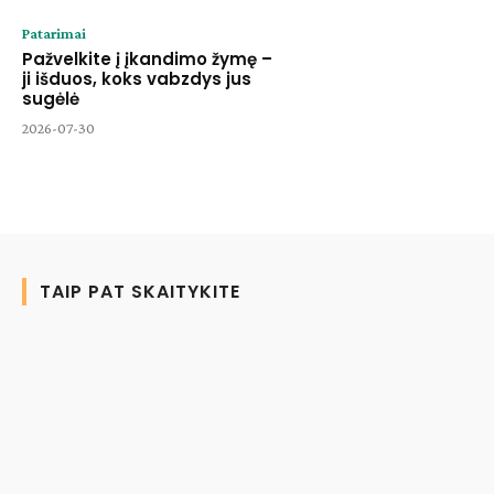
Patarimai
Pažvelkite į įkandimo žymę –
ji išduos, koks vabzdys jus
sugėlė
2026-07-30
TAIP PAT SKAITYKITE