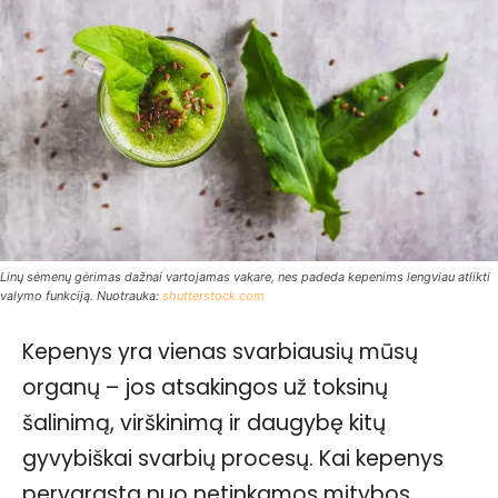
Linų sėmenų gėrimas dažnai vartojamas vakare, nes padeda kepenims lengviau atlikti
valymo funkciją. Nuotrauka:
shutterstock.com
Kepenys yra vienas svarbiausių mūsų
organų – jos atsakingos už toksinų
šalinimą, virškinimą ir daugybę kitų
gyvybiškai svarbių procesų. Kai kepenys
pervargsta nuo netinkamos mitybos,