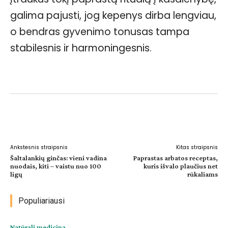
galima pajusti, jog kepenys dirba lengviau,
o bendras gyvenimo tonusas tampa
stabilesnis ir harmoningesnis.
Facebook
WhatsApp
Paštu
Sp
Ankstesnis straipsnis
Kitas straipsnis
Šaltalankių ginčas: vieni vadina
Paprastas arbatos receptas,
nuodais, kiti – vaistu nuo 100
kuris išvalo plaučius net
ligų
rūkaliams
Populiariausi
Natūrali medicina