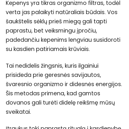
Kepenys yra tikras organizmo filtras, todėl
verta jas palaikyti natūraliais būdais. Vos
šaukštelis sėklų prieš miegą gali tapti
paprastu, bet veiksmingu įpročiu,
padedančiu kepenims lengviau susidoroti
su kasdien patiriamais krūviais.
Tai nedidelis žingsnis, kuris ilgainiui
prisideda prie geresnės savijautos,
švaresnio organizmo ir didesnės energijos.
Šis metodas primena, kad gamtos
dovanos gali turėti didelę reikšmę mūsų
sveikatai.
Įtraukus tokį paprastą ritualą į kasdienybę,