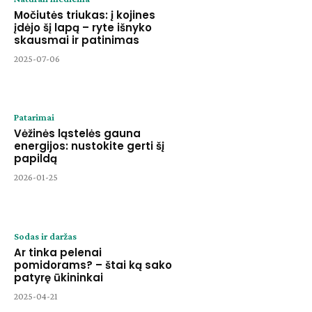
Močiutės triukas: į kojines
įdėjo šį lapą – ryte išnyko
skausmai ir patinimas
2025-07-06
Patarimai
Vėžinės ląstelės gauna
energijos: nustokite gerti šį
papildą
2026-01-25
Sodas ir daržas
Ar tinka pelenai
pomidorams? – štai ką sako
patyrę ūkininkai
2025-04-21