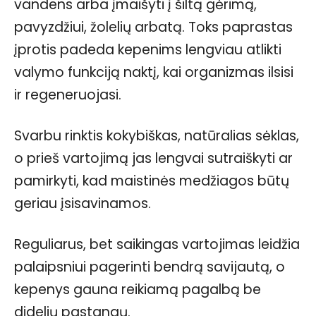
vandens arba įmaišyti į šiltą gėrimą,
pavyzdžiui, žolelių arbatą. Toks paprastas
įprotis padeda kepenims lengviau atlikti
valymo funkciją naktį, kai organizmas ilsisi
ir regeneruojasi.
Svarbu rinktis kokybiškas, natūralias sėklas,
o prieš vartojimą jas lengvai sutraiškyti ar
pamirkyti, kad maistinės medžiagos būtų
geriau įsisavinamos.
Reguliarus, bet saikingas vartojimas leidžia
palaipsniui pagerinti bendrą savijautą, o
kepenys gauna reikiamą pagalbą be
didelių pastangų.