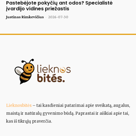
Pastebėjote pokyčių ant odos? Specialistė
įvardijo vidines priežastis
Justinas Rimkevičius
-
2026-07-30
Lieknosbitės
– tai kasdieniai patarimai apie sveikatą, augalus,
maistą ir natūralų gyvenimo būdą. Paprastai ir aiškiai apie tai,
kas iš tikrųjų praverčia.