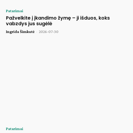
Patarimai
Pažvelkite į įkandimo žymę – ji išduos, koks
vabzdys jus sugėlė
Ingrida Šimkutė
-
2026-07-30
Patarimai