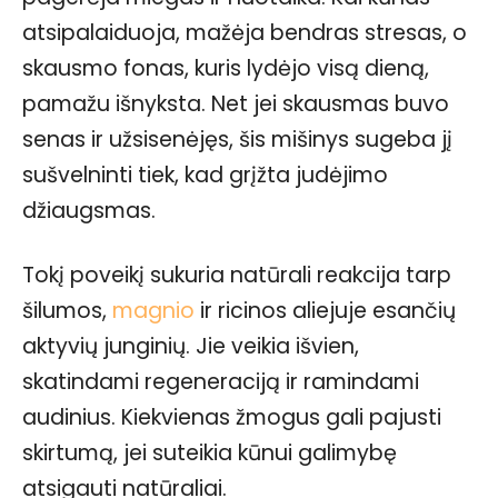
atsipalaiduoja, mažėja bendras stresas, o
skausmo fonas, kuris lydėjo visą dieną,
pamažu išnyksta. Net jei skausmas buvo
senas ir užsisenėjęs, šis mišinys sugeba jį
sušvelninti tiek, kad grįžta judėjimo
džiaugsmas.
Tokį poveikį sukuria natūrali reakcija tarp
šilumos,
magnio
ir ricinos aliejuje esančių
aktyvių junginių. Jie veikia išvien,
skatindami regeneraciją ir ramindami
audinius. Kiekvienas žmogus gali pajusti
skirtumą, jei suteikia kūnui galimybę
atsigauti natūraliai.