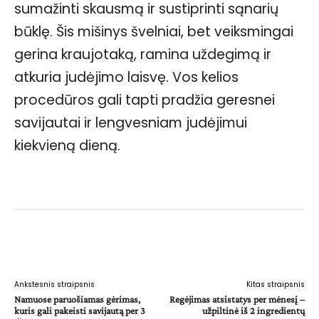
sumažinti skausmą ir sustiprinti sąnarių
būklę. Šis mišinys švelniai, bet veiksmingai
gerina kraujotaką, ramina uždegimą ir
atkuria judėjimo laisvę. Vos kelios
procedūros gali tapti pradžia geresnei
savijautai ir lengvesniam judėjimui
kiekvieną dieną.
Facebook
WhatsApp
Paštu
Sp
Ankstesnis straipsnis
Kitas straipsnis
Namuose paruošiamas gėrimas,
Regėjimas atsistatys per mėnesį –
kuris gali pakeisti savijautą per 3
užpiltinė iš 2 ingredientų