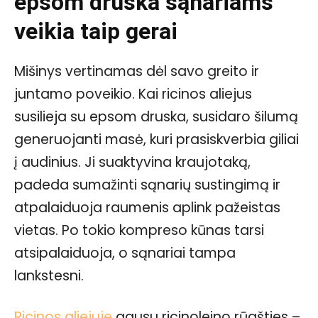
epsom druska sąnariams
veikia taip gerai
Mišinys vertinamas dėl savo greito ir
juntamo poveikio. Kai ricinos aliejus
susilieja su epsom druska, susidaro šilumą
generuojanti masė, kuri prasiskverbia giliai
į audinius. Ji suaktyvina kraujotaką,
padeda sumažinti sąnarių sustingimą ir
atpalaiduoja raumenis aplink pažeistas
vietas. Po tokio kompreso kūnas tarsi
atsipalaiduoja, o sąnariai tampa
lankstesni.
Ricinos aliejuje
gausu ricinoleino rūgšties –