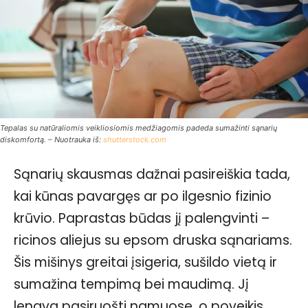
Tepalas su natūraliomis veikliosiomis medžiagomis padeda sumažinti sąnarių
diskomfortą. – Nuotrauka iš:
shutterstock.com
Sąnarių skausmas dažnai pasireiškia tada,
kai kūnas pavargęs ar po ilgesnio fizinio
krūvio. Paprastas būdas jį palengvinti –
ricinos aliejus su epsom druska sąnariams.
Šis mišinys greitai įsigeria, sušildo vietą ir
sumažina tempimą bei maudimą. Jį
lengva pasiruošti namuose, o poveikis