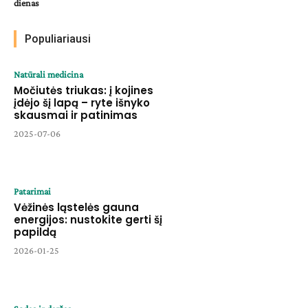
dienas
Populiariausi
Natūrali medicina
Močiutės triukas: į kojines
įdėjo šį lapą – ryte išnyko
skausmai ir patinimas
2025-07-06
Patarimai
Vėžinės ląstelės gauna
energijos: nustokite gerti šį
papildą
2026-01-25