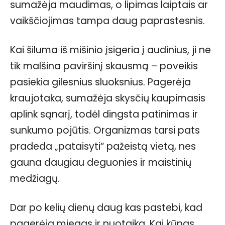
sumažėja maudimas, o lipimas laiptais ar
vaikščiojimas tampa daug paprastesnis.
Kai šiluma iš mišinio įsigeria į audinius, ji ne
tik malšina paviršinį skausmą – poveikis
pasiekia gilesnius sluoksnius. Pagerėja
kraujotaka, sumažėja skysčių kaupimasis
aplink sąnarį, todėl dingsta patinimas ir
sunkumo pojūtis. Organizmas tarsi pats
pradeda „pataisyti“ pažeistą vietą, nes
gauna daugiau deguonies ir maistinių
medžiagų.
Dar po kelių dienų daug kas pastebi, kad
pagerėja miegas ir nuotaika. Kai kūnas