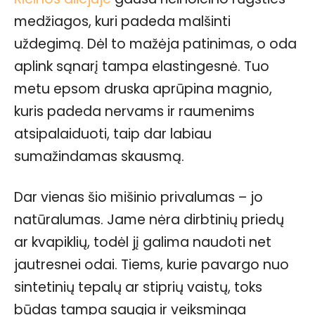
medžiagos, kuri padeda malšinti
uždegimą. Dėl to mažėja patinimas, o oda
aplink sąnarį tampa elastingesnė. Tuo
metu epsom druska aprūpina magnio,
kuris padeda nervams ir raumenims
atsipalaiduoti, taip dar labiau
sumažindamas skausmą.
Dar vienas šio mišinio privalumas – jo
natūralumas. Jame nėra dirbtinių priedų
ar kvapiklių, todėl jį galima naudoti net
jautresnei odai. Tiems, kurie pavargo nuo
sintetinių tepalų ar stiprių vaistų, toks
būdas tampa saugia ir veiksminga