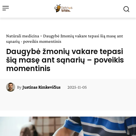
Natūrali medicina
Daugybė žmonių vakare tepasi šią masę ant
sąnarių - poveikis momentinis
Daugybė žmonių vakare tepasi
šią masę ant sąnarių – poveikis
momentinis
2025-11-05
By
Justinas Rimkevičius
Facebook
WhatsApp
Paštu
Sp