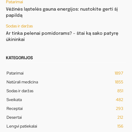
Patarimai
Vėžinės ląstelės gauna energijos: nustokite gerti šį
papildą
Sodas ir daržas
Ar tinka pelenai pomidorams? – štai ką sako patyrę
ūkininkai
KATEGORIJOS
Patarimai
1897
Natūrali medicina
1855
Sodas ir daržas
851
Sveikata
482
Receptai
293
Desertai
212
Lengvi patiekalai
156