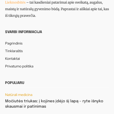
Lieknosbitės
– tai kasdieniai patarimai apie sveikatą, augalus,
maistą ir natūralų gyvenimo būdą. Paprastai ir aiškiai apie tai, kas
iš tikrųjų praverčia.
SVARBI INFORMACIJA
Pagrindinis
Tinklaraštis
Kontaktai
Privatumo politika
POPULIARU
Natūrali medicina
Močiutės triukas: į kojines įdėjo šį lapą – ryte išnyko
skausmai ir patinimas