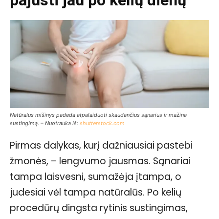
pajusti jau po kelių dienų
Natūralus mišinys padeda atpalaiduoti skaudančius sąnarius ir mažina
sustingimą. – Nuotrauka iš:
shutterstock.com
Pirmas dalykas, kurį dažniausiai pastebi
žmonės, – lengvumo jausmas. Sąnariai
tampa laisvesni, sumažėja įtampa, o
judesiai vėl tampa natūralūs. Po kelių
procedūrų dingsta rytinis sustingimas,