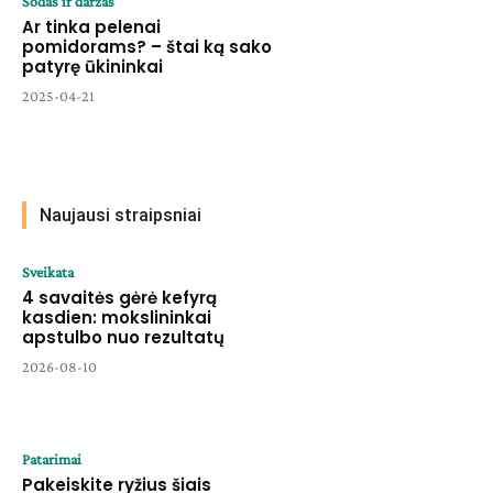
Sodas ir daržas
Ar tinka pelenai
pomidorams? – štai ką sako
patyrę ūkininkai
2025-04-21
Naujausi straipsniai
Sveikata
4 savaitės gėrė kefyrą
kasdien: mokslininkai
apstulbo nuo rezultatų
2026-08-10
Patarimai
Pakeiskite ryžius šiais