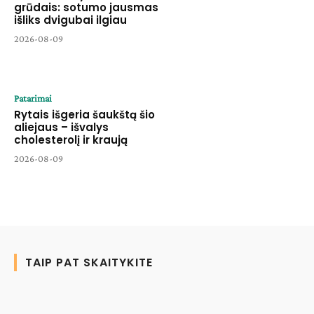
grūdais: sotumo jausmas
išliks dvigubai ilgiau
2026-08-09
Patarimai
Rytais išgeria šaukštą šio
aliejaus – išvalys
cholesterolį ir kraują
2026-08-09
TAIP PAT SKAITYKITE